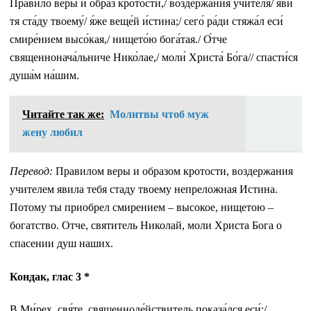
Пра́вило ве́ры и о́браз кро́тости,/ воздержа́ния учи́теля/ яви́
тя ста́ду твоему́/ я́же веще́й и́стина;/ сего́ ра́ди стяжа́л еси́
смире́нием высо́кая,/ нището́ю бога́тая./ О́тче
священнонача́льниче Нико́лае,/ моли́ Христа́ Бо́га// спасти́ся
душа́м на́шим.
Читайте так же:
Молитвы чтоб муж
жену любил
Перевод:
Правилом веры и образом кротости, воздержания
учителем явила тебя стаду твоему непреложная Истина.
Потому ты приобрел смирением – высокое, нищетою –
богатство. Отче, святитель Николай, моли Христа Бога о
спасении душ наших.
Кондак, глас 3 *
В Ми́рех, свя́те, священноде́йствитель показа́лся еси́:/