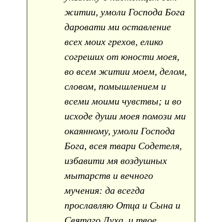
житии, умоли Господа Бога
даровати ми оставление
всех моих грехов, елико
согреших от юности моея,
во всем житии моем, делом,
словом, помышлением и
всеми моими чувствы; и во
исходе души моея помози ми
окаянному, умоли Господа
Бога, всея твари Содетеля,
избавити мя воздушных
мытарств и вечного
мучения: да всегда
прославляю Отца и Сына и
Святаго Духа, и твое