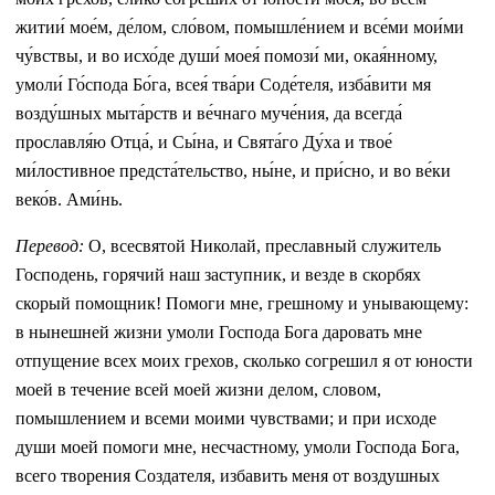
житии́ мое́м, де́лом, сло́вом, помышле́нием и все́ми мои́ми
чу́вствы, и во исхо́де души́ моея́ помози́ ми, окая́нному,
умоли́ Го́спода Бо́га, всея́ тва́ри Соде́теля, изба́вити мя
возду́шных мыта́рств и ве́чнаго муче́ния, да всегда́
прославля́ю Отца́, и Сы́на, и Свята́го Ду́ха и твое́
ми́лостивное предста́тельство, ны́не, и при́сно, и во ве́ки
веко́в. Ами́нь.
Перевод:
О, всесвятой Николай, преславный служитель
Господень, горячий наш заступник, и везде в скорбях
скорый помощник! Помоги мне, грешному и унывающему:
в нынешней жизни умоли Господа Бога даровать мне
отпущение всех моих грехов, сколько согрешил я от юности
моей в течение всей моей жизни делом, словом,
помышлением и всеми моими чувствами; и при исходе
души моей помоги мне, несчастному, умоли Господа Бога,
всего творения Создателя, избавить меня от воздушных