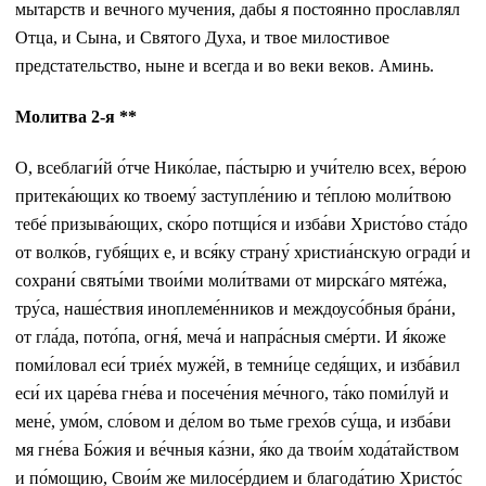
мытарств и вечного мучения, дабы я постоянно прославлял
Отца, и Сына, и Святого Духа, и твое милостивое
предстательство, ныне и всегда и во веки веков. Аминь.
Молитва 2-я **
О, всеблаги́й о́тче Нико́лае, па́стырю и учи́телю всех, ве́рою
притека́ющих ко твоему́ заступле́нию и те́плою моли́твою
тебе́ призыва́ющих, ско́ро потщи́ся и изба́ви Христо́во ста́до
от волко́в, губя́щих е, и вся́ку страну́ христиа́нскую огради́ и
сохрани́ святы́ми твои́ми моли́твами от мирска́го мяте́жа,
тру́са, наше́ствия иноплеме́нников и междоусо́бныя бра́ни,
от гла́да, пото́па, огня́, меча́ и напра́сныя сме́рти. И я́коже
поми́ловал еси́ трие́х муже́й, в темни́це седя́щих, и изба́вил
еси́ их царе́ва гне́ва и посече́ния ме́чного, та́ко поми́луй и
мене́, умо́м, сло́вом и де́лом во тьме грехо́в су́ща, и изба́ви
мя гне́ва Бо́жия и ве́чныя ка́зни, я́ко да твои́м хода́тайством
и по́мощию, Свои́м же милосе́рдием и благода́тию Христо́с