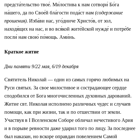
предста́тельство твое́. Ми́лостива к нам сотвори́ Бо́га
на́шего, да по Свое́й бла́гости пода́ст нам
(содержание
прошения)
. Изба́ви нас, уго́дниче Христо́в, от зол,
находя́щих на нас, и во вся́кой жите́йской нужде́ и потре́бе
посли́ нам свою́ по́мощь. Ами́нь.
Краткое житие
Дни памяти 9/22 мая, 6/19 декабря
Святитель Николай — один из самых горячо любимых на
Руси святых. За свое милостивое и сострадающее сердце
сподобился от Бога многочисленных духовных дарований.
Житие свт. Николая исполнено различных чудес и случаев
помощи, как при жизни, так и по отшествии от земли.
Участвуя в I Вселенском Соборе обличал нечестивого Ария
и в порыве ревности даже ударил того по лицу. За последнее
был наказан, но вскоре оправдан повелением Самой