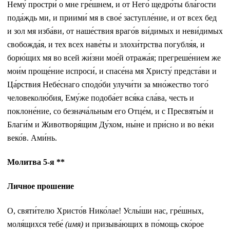
Нему́ простри́ о мне гре́шнем, и от Него́ щедро́ты бла́гости
пода́ждь ми, и приими́ мя в свое́ заступле́ние, и от всех бед
и зол мя изба́ви, от наше́ствия враго́в ви́димых и неви́димых
свобожда́я, и тех всех наве́ты и злохи́трства погубля́я, и
борю́щих мя во всей жи́зни мое́й отража́я; прегреше́нием же
мои́м проще́ние испроси́, и спасе́на мя Христу́ предста́ви и
Ца́рствия Небе́снаго сподо́би улучи́ти за мно́жество того́
человеколю́бия, Ему́же подоба́ет вся́ка сла́ва, честь и
поклоне́ние, со безнача́льным его Отце́м, и с Пресвяты́м и
Благи́м и Животворя́щим Ду́хом, ны́не и при́сно и во ве́ки
веко́в. Ами́нь.
Молитва 5-я **
Личное прошение
О, святи́телю Христо́в Нико́лае! Услы́ши нас, гре́шных,
моля́щихся тебе́
(имя)
и призыва́ющих в по́мощь ско́рое