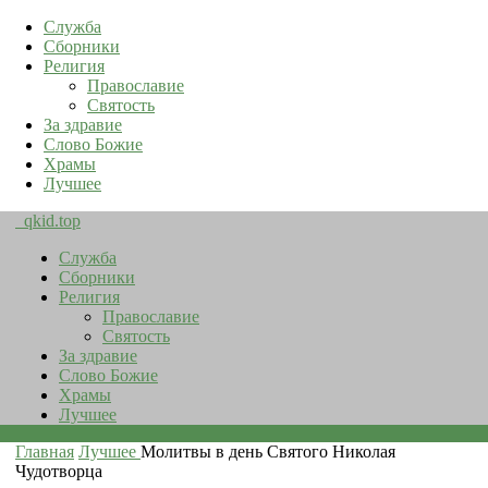
Служба
Сборники
Религия
Православие
Святость
За здравие
Слово Божие
Храмы
Лучшее
qkid.top
Служба
Сборники
Религия
Православие
Святость
За здравие
Слово Божие
Храмы
Лучшее
Главная
Лучшее
Молитвы в день Святого Николая
Чудотворца