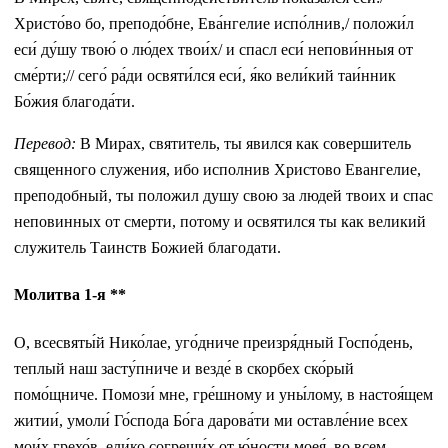
Христо́во бо, преподо́бне, Ева́нгелие испо́лнив,/ положи́л
еси́ ду́шу твою́ о лю́дех твои́х/ и спасл еси́ непови́нныя от
сме́рти;// сего́ ра́ди освяти́лся еси́, я́ко вели́кий таи́нник
Бо́жия благода́ти.
Перевод:
В Мирах, святитель, ты явился как совершитель
священного служения, ибо исполнив Христово Евангелие,
преподобный, ты положил душу свою за людей твоих и спас
неповинных от смерти, потому и освятился ты как великий
служитель Таинств Божией благодати.
Молитва 1-я ** ​
О, всесвяты́й Нико́лае, уго́дниче преизря́дный Госпо́день,
теплый наш засту́пниче и везде́ в скорбех ско́рый
помо́щниче. Помози́ мне, гре́шному и уны́лому, в настоя́щем
житии́, умоли́ Го́спода Бо́га дарова́ти ми оставле́ние всех
мои́х грехо́в, ели́ко согреши́х от ю́ности моея́, во всем