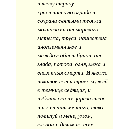
и всяку страну
христианскую огради и
сохрани святыми твоими
молитвами от мирскаго
мятежа, труса, нашествия
иноплеменников и
междоусобныя брани, от
глада, потопа, огня, меча и
внезапныя смерти. И якоже
помиловал еси триех мужей
в темнице седящих, и
избавил еси их царева гнева
и посечения мечнаго, тако
помилуй и мене, умом,
словом и делом во тме