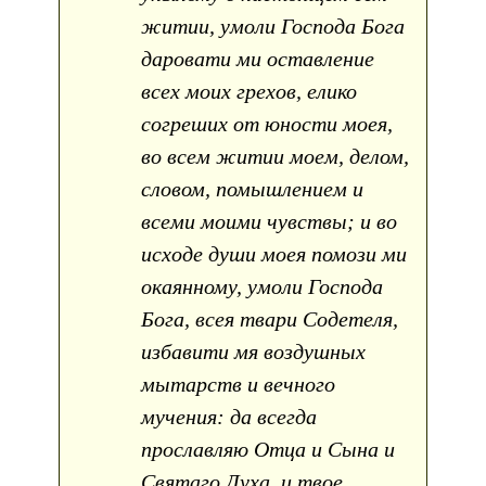
житии, умоли Господа Бога
даровати ми оставление
всех моих грехов, елико
согреших от юности моея,
во всем житии моем, делом,
словом, помышлением и
всеми моими чувствы; и во
исходе души моея помози ми
окаянному, умоли Господа
Бога, всея твари Содетеля,
избавити мя воздушных
мытарств и вечного
мучения: да всегда
прославляю Отца и Сына и
Святаго Духа, и твое