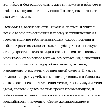
Бог ти́хое и безгре́шное житие́ даст ми пожи́ти в ве́це сем и
изба́вит мя шу́ияго стоя́ния, сподо́бит же десна́го со все́ми
святы́ми. Ами́нь.
Перевод:
О, всеблагой отче Николай, пастырь и учитель
всех, с верою прибегающих к твоему заступничеству и в
горячей молитве тебя призывающих! Скоро поспеши и
избавь Христово стадо от волков, губящих его, и всякую
страну христианскую огради и сохрани святыми твоими
молитвами от мирского мятежа, землетрясения, нашествия
иноплеменников и междоусобной войны, от голода,
наводнения, огня, меча и от внезапной смерти. И как ты
помиловал трех мужей, в темнице сидевших, и избавил их
от царского гнева и от усечения мечом, так помилуй и меня,
умом, словом и делом во тьме грехов пребывающего, и
избавь меня от гнева Божия и вечного наказания, да твоим
ходатайством и помощью, Своим же милосердием и