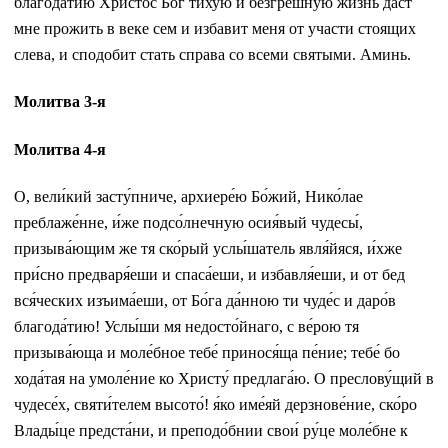
благодатию Христос Бог тихую и безгрешную жизнь даст
мне прожить в веке сем и избавит меня от участи стоящих
слева, и сподобит стать справа со всеми святыми. Аминь.
Молитва 3-я
Молитва 4-я
О, вели́кий засту́пниче, архиере́ю Бо́жий, Нико́лае
преблаже́нне, и́же подсо́лнечную осия́вый чудесы́,
призыва́ющим же тя ско́рый услы́шатель явля́йяся, и́хже
при́сно предваря́еши и спаса́еши, и избавля́еши, и от бед
вся́ческих изъима́еши, от Бо́га да́нною ти чуде́с и даро́в
благода́тию! Услы́ши мя недосто́йнаго, с ве́рою тя
призыва́юща и моле́бное тебе́ принося́ща пе́ние; тебе́ бо
хода́тая на умоле́ние ко Христу́ предлага́ю. О преслову́щий в
чудесе́х, святи́телем высото́! я́ко име́яй дерзнове́ние, ско́ро
Влады́це предста́ни, и преподо́бнии свои́ ру́це моле́бне к