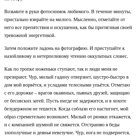
Возьмите в руки фотоснимок любимого. В течение минуты,
пристально взирайте на милого. Мысленно, отметайте от
него все препятствия и искушения, как бы притягивая своей
тревожной энергетикой.
Затем положите ладонь на фотографию. И приступайте к
назойливому и нетерпеливому чтению оккультных словес.
Как по тропке ноженьки ступают, так и люди меня не
презирают. Чур, милый гадину отверзнет, шустро-быстро в
дом мой ворвётся, и усладами телесными упьётся. Отметаю
с его дорожке – врагов окаянных, пьяных друзей, защищаю
от бесовских затей. Пусть нигде не задержится, и в хохоте
безудержном не тешится. Когда соблазн его настигнет, мой
образ стремительно возникнет. Милый от рюмки откажется,
и с компанией шумной не свяжется. Отстраняю я беды
злополучные и деянья невезучие. Чур, нога не подвернется,