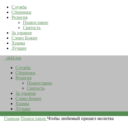
Служба
Сборники
Религия
Православие
Святость
За здравие
Слово Божие
Храмы
Лучшее
qkid.top
Служба
Сборники
Религия
Православие
Святость
За здравие
Слово Божие
Храмы
Лучшее
Главная
Православие
Чтобы любимый пришел молитва