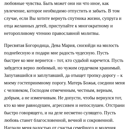
любовные чувства. Быть может они ни что иное, как
увлечение, которое необходимо отпустить и забыть. В том
случае, если Вы хотите вернуть спутника жизни, супруга и
отца желанных детей, приступайте к многократному и
неторопливому чтению православной молитвы.
Пресвятая Богородица, Дева Мария, снизойди на милость
поднебесную и подари мне радость чудесную. Пусть
быстрее ко мне вернется – тот, кто судьбой наречется. Пусть
забудется верно любимый, но чужим сердечком хранимый.
Запутавшийся и заплутавший, да отыщет тропку-дорогу – к
моему гостеприимному порогу. Матерь Божья, соедини меня
с человеком, Господом отмеченным, честным, верным,
добрым, а не изменчивым. Не допусти, чтобы вернулся тот,
кто ко мне равнодушен, агрессивен и непослушен. Отстрани
быстро говорящего, и на деле несметно сулящего. Пусть
любовь станет благословенной, вечной и сокровенной.
Награди меня радостью от счастья семейного и моления