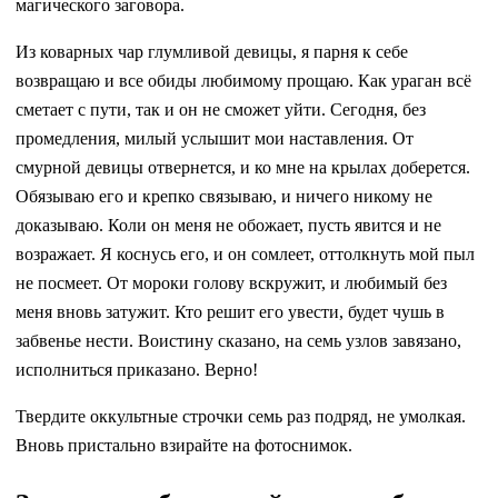
магического заговора.
Из коварных чар глумливой девицы, я парня к себе
возвращаю и все обиды любимому прощаю. Как ураган всё
сметает с пути, так и он не сможет уйти. Сегодня, без
промедления, милый услышит мои наставления. От
смурной девицы отвернется, и ко мне на крылах доберется.
Обязываю его и крепко связываю, и ничего никому не
доказываю. Коли он меня не обожает, пусть явится и не
возражает. Я коснусь его, и он сомлеет, оттолкнуть мой пыл
не посмеет. От мороки голову вскружит, и любимый без
меня вновь затужит. Кто решит его увести, будет чушь в
забвенье нести. Воистину сказано, на семь узлов завязано,
исполниться приказано. Верно!
Твердите оккультные строчки семь раз подряд, не умолкая.
Вновь пристально взирайте на фотоснимок.