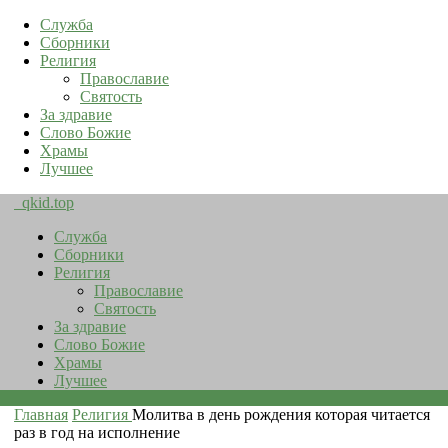
Служба
Сборники
Религия
Православие
Святость
За здравие
Слово Божие
Храмы
Лучшее
qkid.top
Служба
Сборники
Религия
Православие
Святость
За здравие
Слово Божие
Храмы
Лучшее
Главная
Религия
Молитва в день рождения которая читается
раз в год на исполнение