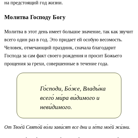
на предстоящий год жизни.
Молитва Господу Богу
Молитва в этот день имеет большое значение, так как звучит
всего один раз в год. Это придает ей особую весомость.
Человек, отмечающий праздник, сначала благодарит
Господа за сам факт своего рождения и просит Божьего
прощения за грехи, совершенные в течение года.
Го́споди, Бо́же, Влады́ка
всего́ ми́ра ви́димого и
неви́димого.
От Твое́й Свято́й во́ли зави́сят все дни и ле́та мое́й жи́зни.