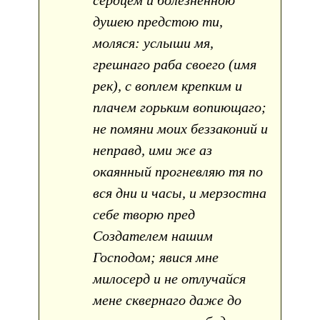
сердцем и болезненною
душею предстою ти,
моляся: услыши мя,
грешнаго раба своего (имя
рек), с воплем крепким и
плачем горьким вопиющаго;
не помяни моих беззаконий и
неправд, ими же аз
окаянный прогневляю тя по
вся дни и часы, и мерзостна
себе творю пред
Создателем нашим
Господом; явися мне
милосерд и не отлучайся
мене сквернаго даже до