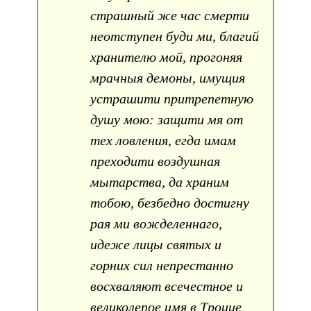
страшный же час смерти
неотступен буди ми, благий
хранителю мой, прогоняя
мрачныя демоны, имущия
устрашити притрепетную
душу мою: защити мя от
тех ловления, егда имам
преходити воздушная
мытарства, да храним
тобою, безбедно достигну
рая ми вожделеннаго,
идеже лицы святых и
горних сил непрестанно
восхваляют всечестное и
великолепое имя в Троице