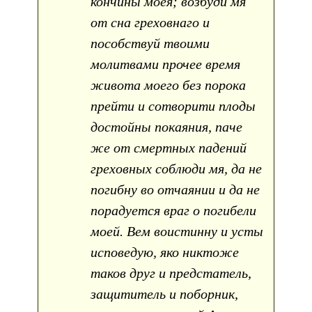
кончины моея; возбуди мя
от сна греховнаго и
пособствуй твоими
молитвами прочее время
живота моего без порока
прейти и сотворити плоды
достойны покаяния, паче
же от смертных падений
греховных соблюди мя, да не
погибну во отчаянии и да не
порадуется враг о погибели
моей. Вем воистинну и усты
исповедую, яко никтоже
таков друг и предстатель,
защититель и поборник,