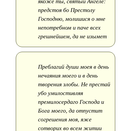
якоже ты, святый Ангеле:
предстоя бо Престолу
Господню, молишися о мне
непотребном и паче всех
грешнейшем, да не изымет
Преблагий души моея в день
нечаяния моего и в день
творения злобы. Не престай
убо умилостивляя
премилосердаго Господа и
Бога моего, да отпустит
согрешения моя, яже
сотворих во всем житии