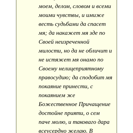
моем, делом, словом и всеми
моими чувствы, и имиже
весть судьбами да спасет
мя; да накажет мя зде по
Своей неизреченной
милости, но да не обличит и
не истяжет мя онамо по
Своему нелицеприятному
правосудию; да сподобит мя
покаяние принести, с
покаянием же
Божественное Причащение
достойне прияти, о сем
паче молю, и таковаго дара
всеусердно желаю. В