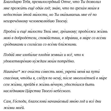
Благодарю́ Тебя́, премилосе́рдный О́тче, что Ты дозво́лил
мне прожи́ть ещё оди́н год; зна́ю, что по греха́м мои́м я
недосто́ин э́той ми́лости, но Ты ока́зываешь мне её по
неизречённому человеколю́бию Твоему́.
Продли́ и ещё ми́лости Твои́ мне, гре́шному; продо́лжи жи́знь
мою́ в доброде́тели, споко́йствии, в здра́вии, в ми́ре со все́ми
сро́дниками и согла́сии со все́ми бли́жними.
Пода́й мне изоби́лие плодо́в земны́х и всё, что к
удовлетворе́нию ну́ждам мои́м потре́бно.
Наипа́че* же очи́сти со́весть мою́, укрепи́ меня́ на пути́
спасе́ния, что́бы я, сле́дуя по нему́, по́сле многоле́тней в ми́ре
сем жи́зни, прейдя́ в жи́знь ве́чную, удосто́ился быть
насле́дником Ца́рства Твоего́ небе́сного.
Сам, Го́споди, благослови́ начина́емый мно́ю год и все́ дни
жи́зни мое́й.