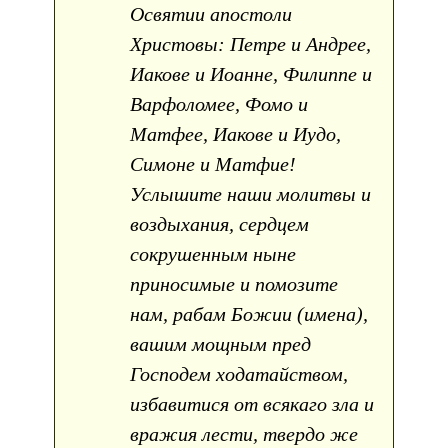
Освятии апостоли
Христовы: Петре и Андрее,
Иакове и Иоанне, Филиппе и
Варфоломее, Фомо и
Матфее, Иакове и Иудо,
Симоне и Матфие!
Услышите наши молитвы и
воздыхания, сердцем
сокрушенным ныне
приносимые и помозите
нам, рабам Божии (имена),
вашим мощным пред
Господем ходатайством,
избавитися от всякаго зла и
вражия лести, твердо же