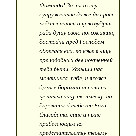
Фомаидо! За чистоту
супружества даже до крове
подвизавшися и целомудрия
ради душу свою положивши,
достойна пред Господем
обрелася еси, во еже в лице
преподобных дев почтенней
тебе быти. Услыши нас
молящихся тебе, и якоже
древле боримии от плоти
целительницу тя имеяху, по
дарованной тебе от Бога
благодати, сице и ныне
прибегающим ко
предстательству твоему