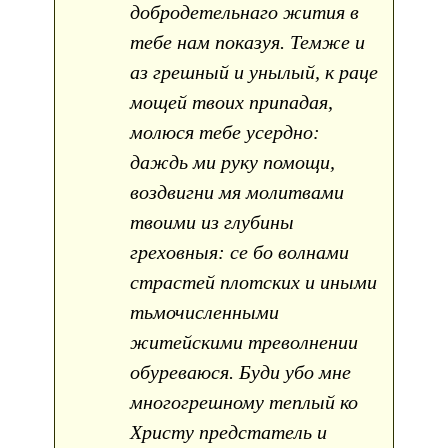
добродетельнаго жития в
тебе нам показуя. Темже и
аз грешный и унылый, к раце
мощей твоих припадая,
молюся тебе усердно:
даждь ми руку помощи,
воздвигни мя молитвами
твоими из глубины
греховныя: се бо волнами
страстей плотских и иными
тьмочисленными
житейскими треволнении
обуреваюся. Буди убо мне
многогрешному теплый ко
Христу предстатель и