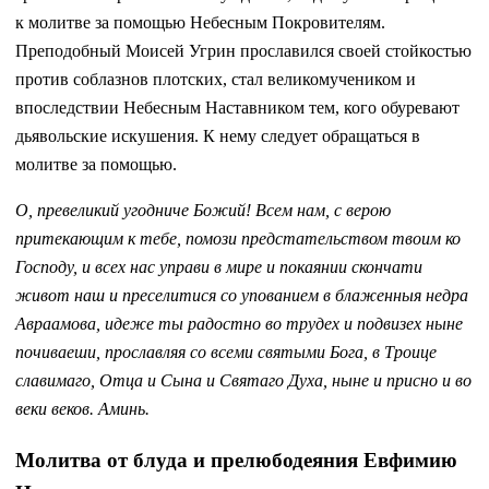
к молитве за помощью Небесным Покровителям.
Преподобный Моисей Угрин прославился своей стойкостью
против соблазнов плотских, стал великомучеником и
впоследствии Небесным Наставником тем, кого обуревают
дьявольские искушения. К нему следует обращаться в
молитве за помощью.
О, превеликий угодниче Божий! Всем нам, с верою
притекающим к тебе, помози предстательством твоим ко
Господу, и всех нас управи в мире и покаянии скончати
живот наш и преселитися со упованием в блаженныя недра
Авраамова, идеже ты радостно во трудех и подвизех ныне
почиваеши, прославляя со всеми святыми Бога, в Троице
славимаго, Отца и Сына и Святаго Духа, ныне и присно и во
веки веков. Аминь.
Молитва от блуда и прелюбодеяния Евфимию