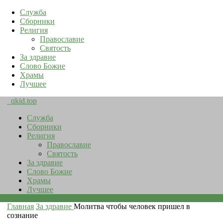
Служба
Сборники
Религия
Православие
Святость
За здравие
Слово Божие
Храмы
Лучшее
qkid.top
Служба
Сборники
Религия
Православие
Святость
За здравие
Слово Божие
Храмы
Лучшее
Главная
За здравие
Молитва чтобы человек пришел в
сознание