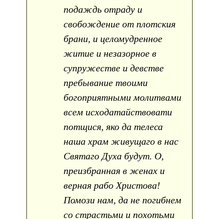
подаждь отраду и
свобождение от плотския
брани, и целомудренное
житие и незазорное в
супружестве и девстве
пребывание твоими
богоприятными молитвами
всем исходатайствовати
потщися, яко да телеса
наша храм живущаго в нас
Святаго Духа будут. О,
преизбранная в женах и
верная рабо Христова!
Помози нам, да не погибнем
со страстьми и похотьми