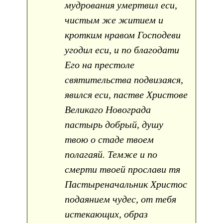
мудрования умертвил еси,
чистым же житием и
кротким нравом Господеви
угодил еси, и по благодати
Его на престоле
святительства подвизаяся,
явился еси, пастве Христове
Великаго Новограда
пастырь добрый, душу
твою о стаде твоем
полагаяй. Темже и по
смерти твоей прослави тя
Пастыреначальник Христос
подаянием чудес, от тебя
истекающих, образ