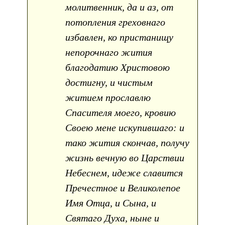
молитвенник, да и аз, от
потопления греховнаго
избавлен, ко пристанищу
непорочнаго жития
благодатию Христовою
достигну, и чистым
житием прославлю
Спасителя моего, кровию
Своею мене искупившаго: и
тако жития скончав, получу
жизнь вечную во Царствии
Небеснем, идеже славится
Пречестное и Великолепое
Имя Отца, и Сына, и
Святаго Духа, ныне и