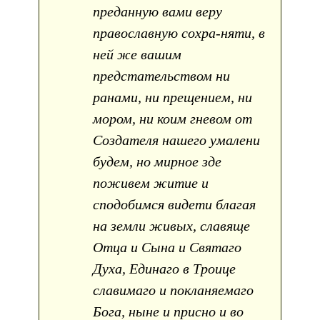
преданную вами веру
православную сохра-няти, в
ней же вашим
предстательством ни
ранами, ни прещением, ни
мором, ни коим гневом от
Создателя нашего умалени
будем, но мирное зде
поживем житие и
сподобимся видети благая
на земли живых, славяще
Отца и Сына и Святаго
Духа, Единаго в Троице
славимаго и покланяемаго
Бога, ныне и присно и во