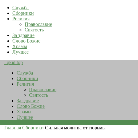
Служба
Сборники
Религия
Православие
Святость
За здравие
Слово Божие
Храмы
Лучшее
qkid.top
Служба
Сборники
Религия
Православие
Святость
За здравие
Слово Божие
Храмы
Лучшее
Главная
Сборники
Сильная молитва от тюрьмы