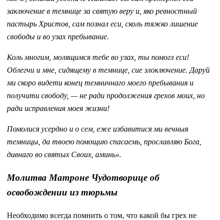
заключение в темнице за святую веру и, яко ревностный
пастырь Христов, сам познал еси, сколь тяжко лишение
свободы и во узах пребывание.
Коль многим, молящимся тебе во узах, ты помогл еси!
Облегчи и мне, сидящему в темнице, сие злоключение. Даруй
ми скоро видети конец темничнаго моего пребывания и
получити свободу, — не ради продолжения грехов моих, но
ради исправления моея жизни!
Помолися усердно и о сем, еже избавитися ми вечныя
темницы, да твоею помощию спасаемь, прославляю Бога,
дивнаго во святых Своих, аминь».
Молитва Матроне Чудотворице об
освобождении из тюрьмы
Необходимо всегда помнить о том, что какой бы грех не