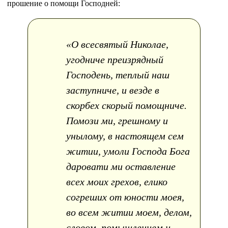
прошение о помощи Господней:
«О всесвятый Николае,
угодниче преизрядный
Господень, теплый наш
заступниче, и везде в
скорбех скорый помощниче.
Помози ми, грешному и
унылому, в настоящем сем
житии, умоли Господа Бога
даровати ми оставление
всех моих грехов, елико
согреших от юности моея,
во всем житии моем, делом,
словом, помышлением и