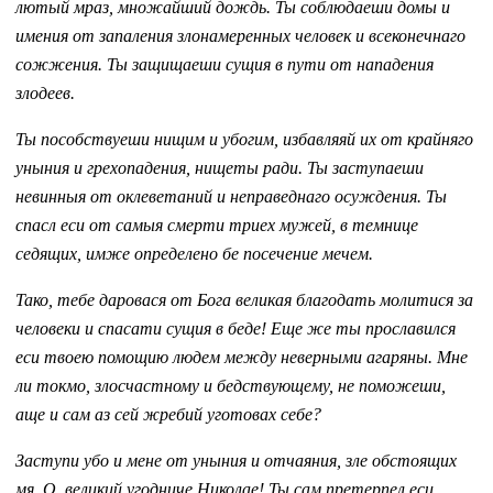
лютый мраз, множайший дождь. Ты соблюдаеши домы и
имения от запаления злонамеренных человек и всеконечнаго
сожжения. Ты защищаеши сущия в пути от нападения
злодеев.
Ты пособствуеши нищим и убогим, избавляяй их от крайняго
уныния и грехопадения, нищеты ради. Ты заступаеши
невинныя от оклеветаний и неправеднаго осуждения. Ты
спасл еси от самыя смерти триех мужей, в темнице
седящих, имже определено бе посечение мечем.
Тако, тебе даровася от Бога великая благодать молитися за
человеки и спасати сущия в беде! Еще же ты прославился
еси твоею помощию людем между неверными агаряны. Мне
ли токмо, злосчастному и бедствующему, не поможеши,
аще и сам аз сей жребий уготовах себе?
Заступи убо и мене от уныния и отчаяния, зле обстоящих
мя. О, великий угодниче Николае! Ты сам претерпел еси