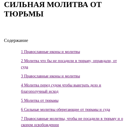
СИЛЬНАЯ МОЛИТВА ОТ
ТЮРЬМЫ
Содержание
1
Православные иконы и молитвы
2
Молитва что бы не посадили в тюрьму, оправдали, от
суда
3
Православные иконы и молитвы
4
Молитва перед судом чтобы выиграть дело и
благополучный исход
5
Молитва от тюрьмы
6
Сильные молитвы оберегающие от тюрьмы и суда
7
Православные молитвы, чтобы не посадили в тюрьму и о
скором освобождении