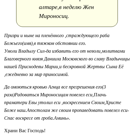
алтаре,в неделю Жен
Мироносиц.
Призри и ныне на пленённого ,страждующего раба
Божьего(имя),в тяжком обстоянии его.
Умоли Владылу Сил-да избавить его от неволи,молитвами
Благоверного князя Даниила Московского во славу Владычицы
нашей Приснодевы Марии,и бескровной Жертвы Сына Её
,ежедневно за мир приносимой.
Да омоються кровью Агнца все прегрешения его(3
раза)Радоваться Мироносицам повелел еси,Плачь
праматери Евы утолил еси ,воскресением Своим,Христе
Боже наш.Апостолам же своим пропаведовать повелел еси-
Спас воскресе от гроба.Аминь».
Храни Вас Господь!