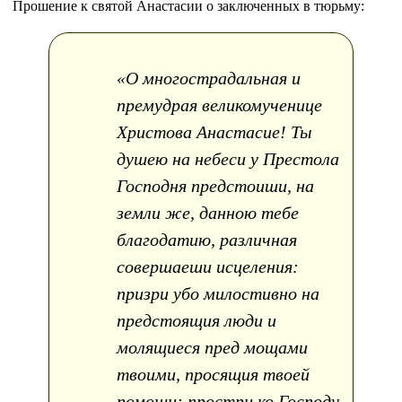
Прошение к святой Анастасии о заключенных в тюрьму:
«О многострадальная и
премудрая великомученице
Христова Анастасие! Ты
душею на небеси у Престола
Господня предстоиши, на
земли же, данною тебе
благодатию, различная
совершаеши исцеления:
призри убо милостивно на
предстоящия люди и
молящиеся пред мощами
твоими, просящия твоей
помощи: простри ко Господу