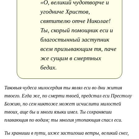
«О, великий чудотворче и
угодниче Христов,
святителю отче Николае!
Ты, скорый помощник еси и
благостынный заступник
всем призывающим тя, паче
же сущим в смертных
бедах.
Таковыя чудеса милосердия ты являл еси во дни жития
твоего. Егда же, по смерти твоей, предстал еси Престолу
Божию, по сем никтоже может исчислити милостей
твоих, аще бы и многи языки имел. Ты сохраняеши
плавающия по водам; ты многия утопающия спасл еси.
Ты храниши в пути, ихже застигоша ветры, великий снег,