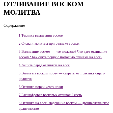
ОТЛИВАНИЕ ВОСКОМ
МОЛИТВА
Содержание
1
Техника выливания воском
2
Слова и молитвы при отливке воском
3
Выливание воском — чем полезно? Что дает отливание
воском? Как снять порчу с помощью отливки на воск?
4
Защита перед отливкой на воск
5
Выливать воском порчу — секреты от практикующего
целителя
6
Отливка порчи через ножи
7
Расшифровка восковых отливок I часть
8
Отливка на воск. Ладование воском — древнеславянское
целительство