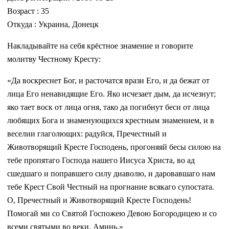
Возраст : 35
Откуда : Украина, Донецк
Накладывайте на себя крёстное знамение и говорите
молитву Честному Кресту:
«Да воскреснет Бог, и расточатся врази Его, и да бежат от
лица Его ненавидящие Его. Яко исчезает дым, да исчезнут;
яко тает воск от лица огня, тако да погибнут беси от лица
любящих Бога и знаменующихся крестным знамением, и в
веселии глаголющих: радуйся, Пречестный и
Животворящий Кресте Господень, прогоняяй бесы силою на
тебе пропятаго Господа нашего Иисуса Христа, во ад
сшедшаго и поправшего силу диаволю, и даровавшаго нам
тебе Крест Свой Честный на прогнание всякаго супостата.
О, Пречестный и Животворящий Кресте Господень!
Помогай ми со Святой Госпожею Девою Богородицею и со
всеми святыми во веки. Аминь.»