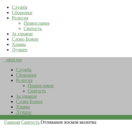
Служба
Сборники
Религия
Православие
Святость
За здравие
Слово Божие
Храмы
Лучшее
qkid.top
Служба
Сборники
Религия
Православие
Святость
За здравие
Слово Божие
Храмы
Лучшее
Главная
Святость
Отливание воском молитва