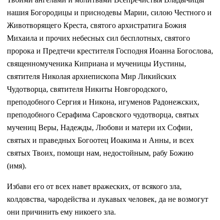
нашия Богородицы и приснодевы Марии, силою Честного и
Животворящего Креста, святого архистратига Божия
Михаила и прочих небесных сил бесплотных, святого
пророка и Предтечи крестителя Господня Иоанна Богослова,
священномученика Киприана и мученицы Иустины,
святителя Николая архиепископа Мир Ликийских
Чудотворца, святителя Никиты Новгородского,
преподобного Сергия и Никона, игуменов Радонежских,
преподобного Серафима Саровского чудотворца, святых
мучениц Веры, Надежды, Любови и матери их Софии,
святых и праведных Богоотец Иоакима и Анны, и всех
святых Твоих, помощи нам, недостойным, рабу Божию
(имя).
Избави его от всех навет вражеских, от всякого зла,
колдовства, чародейства и лукавых человек, да не возмогут
они причинить ему никоего зла.