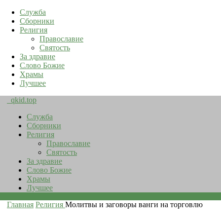
Служба
Сборники
Религия
Православие
Святость
За здравие
Слово Божие
Храмы
Лучшее
qkid.top
Служба
Сборники
Религия
Православие
Святость
За здравие
Слово Божие
Храмы
Лучшее
Главная
Религия
Молитвы и заговоры ванги на торговлю