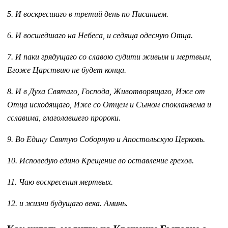
5. И воскресшаго в третий день по Писанием.
6. И восшедшаго на Небеса, и седяща одесную Отца.
7. И паки грядущаго со славою судити живым и мертвым,
Егоже Царствию не будет конца.
8. И в Духа Святаго, Господа, Животворящаго, Иже от
Отца исходящаго, Иже со Отцем и Сыном спокланяема и
сславима, глаголавшего пророки.
9. Во Едину Святую Соборную и Апостольскую Церковь.
10. Исповедую едино Крещение во оставление грехов.
11. Чаю воскресения мертвых.
12. и жизни будущаго века. Аминь.