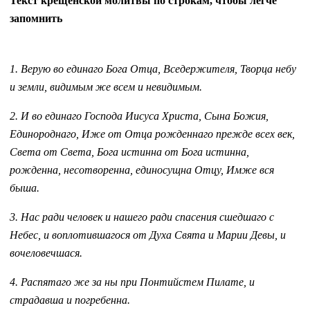
Текст крещенской молитвы по строкам, чтобы легче
запомнить
1. Верую во единаго Бога Отца, Вседержителя, Творца небу
и земли, видимым же всем и невидимым.
2. И во единаго Господа Иисуса Христа, Сына Божия,
Единороднаго, Иже от Отца рожденнаго прежде всех век,
Света от Света, Бога истинна от Бога истинна,
рожденна, несотворенна, единосущна Отцу, Имже вся
быша.
3. Нас ради человек и нашего ради спасения сшедшаго с
Небес, и воплотившагося от Духа Свята и Марии Девы, и
вочеловечшася.
4. Распятаго же за ны при Понтийстем Пилате, и
страдавша и погребенна.