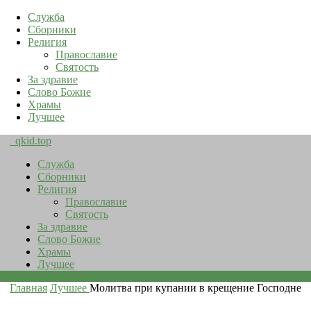
Служба
Сборники
Религия
Православие
Святость
За здравие
Слово Божие
Храмы
Лучшее
qkid.top
Служба
Сборники
Религия
Православие
Святость
За здравие
Слово Божие
Храмы
Лучшее
Главная
Лучшее
Молитва при купании в крещение Господне