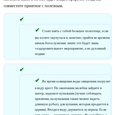
совместите приятное с полезным.
Стоит взять с собой большое полотенце, если
вы хотите окунуться и, конечно, прийти ко времени
начала богослужения: иначе это будет лишь
«оздоровительное» мероприятие, а не духовный
подвиг.
Во время освящения воды священник погрузит
в воду крест. По окончании молебна зайдите в
шатер, наденьте купальник (лучше соблюдать
приличия, на купальник также можно надеть
длинную рубаху для купания, которая продается в
церкви). Входя в воду, держитесь за перила. Если
есть силы — креститесь, говоря:
«Во имя Отца, и