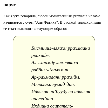
порче
Как я уже говорила, любой молитвенный ритуал в исламе
начинается с суры “Аль-Фатиха”. В русской транскрипции
ее текст выглядит следующим образом:
Бисмииил-ляяахи ррахмаани
ррахийм.
Аль-хаамду лил-ляяахи
раббиль-‘аалямин.
Ар-рахмааани ррахийм.
Мяяалики яумид-дин.
Ийяякия на’бууду ва ийяякия
наста’иин.
Ихдиина ссираталь-