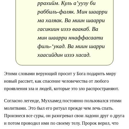
ррахийм. Куль а’уузу би
раббиль-фаляк. Мин шаарри
ма халяак. Ва миин шаарри
гасикиин иззэ ваакаб. Ва
мин шаарри ннаффасаати
филь-‘укад. Ва миин шарри
хаасийдин иззэ хасад.
Этими словами верующий просит у Бога подарить миру
новый рассвет, как спасение человечества от любого
проявления зла и людей, которые это зло распространяют.
Согласно легенде, Муххамед постоянно пользовался этими
молитвами. Это был его ритуал прежде чем лечь спать.
Произнеся все суры, он разогревал свои ладони друг о друга
и потом проводил ими по своему телу. Пророк верил, что