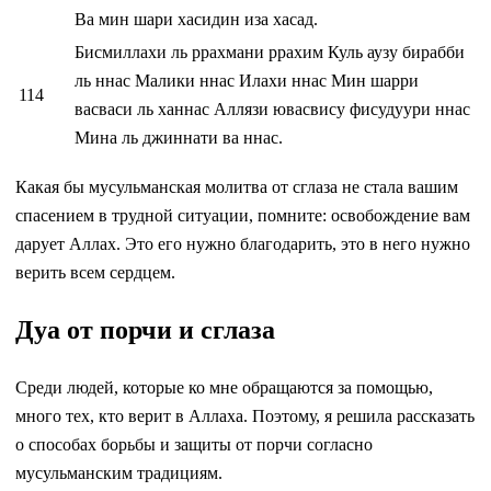
Ва мин шари хасидин иза хасад.
Бисмиллахи ль ррахмани ррахим Куль аузу бирабби
ль ннас Малики ннас Илахи ннас Мин шарри
114
васваси ль ханнас Аллязи ювасвису фисудуури ннас
Мина ль джиннати ва ннас.
Какая бы мусульманская молитва от сглаза не стала вашим
спасением в трудной ситуации, помните: освобождение вам
дарует Аллах. Это его нужно благодарить, это в него нужно
верить всем сердцем.
Дуа от порчи и сглаза
Среди людей, которые ко мне обращаются за помощью,
много тех, кто верит в Аллаха. Поэтому, я решила рассказать
о способах борьбы и защиты от порчи согласно
мусульманским традициям.