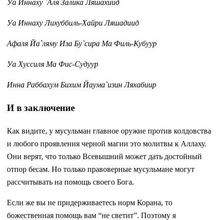
Уа Иннаху `Аля Залика Ляшахиид
Уа Иннаху Лихуббиль-Хайри Ляшадиид
Афаля Йа`ляму Иза Бу`сира Ма Филь-Кубуур
Уа Хуссиля Ма Фис-Судуур
Инна Раббахум Бихим Йаума`изин Ляхабиир
И в заключение
Как видите, у мусульман главное оружие против колдовства
и любого проявления черной магии это молитвы к Аллаху.
Они верят, что только Всевышний может дать достойный
отпор бесам. Но только правоверные мусульмане могут
рассчитывать на помощь своего Бога.
Если же вы не придерживаетесь норм Корана, то
божественная помощь вам “не светит”. Поэтому я