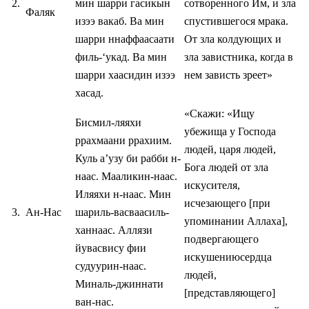
2.
мин шарри гасикын
сотворенного Им, и зла
Фаляк
изээ вакаб. Ва мин
спустившегося мрака.
шарри ннаффаасаати
От зла колдующих и
филь-‘укад. Ва мин
зла завистника, когда в
шарри хаасидин изээ
нем зависть зреет»
хасад.
«Скажи: «Ищу
Бисмил-ляяхи
убежища у Господа
ррахмаани ррахиим.
людей, царя людей,
Куль а’узу би рабби н-
Бога людей от зла
наас. Мааликин-наас.
искусителя,
Иляяхи н-наас. Мин
исчезающего [при
3.
Ан-Нас
шариль-васваасиль-
упоминании Аллаха],
ханнаас. Аллязи
подвергающего
йувасвису фии
искушениюсердца
судуурин-наас.
людей,
Миналь-джиннати
[представляющего]
ван-нас.