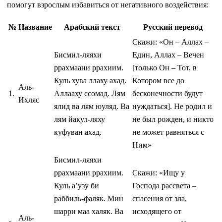
помогут взрослым избавиться от негативного воздействия:
№
Название
Арабский текст
Русский перевод
Скажи: «Он – Аллах –
Бисмил-ляяхи
Един, Аллах – Вечен
ррахмаани ррахиим.
[только Он – Тот, в
Куль хува ллаху ахад.
Котором все до
Аль-
1.
Аллааху ссомад. Лям
бесконечности будут
Ихляс
ялид ва лям юуляд. Ва
нуждаться]. Не родил и
лям йакул-ляху
не был рожден, и никто
куфуван ахад.
не может равняться с
Ним»
Бисмил-ляяхи
ррахмаани ррахиим.
Скажи: «Ищу у
Куль а’узу би
Господа рассвета –
раббиль-фаляк. Мин
спасения от зла,
шарри маа халяк. Ва
исходящего от
Аль-