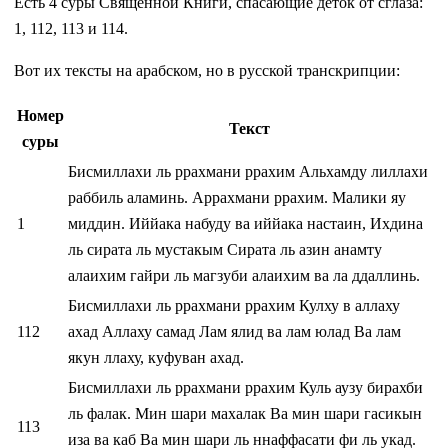
Есть 4 суры Священной Книги, спасающие деток от сглаза:
1, 112, 113 и 114.
Вот их тексты на арабском, но в русской транскрипции:
Номер
Текст
суры
Бисмиллахи ль ррахмани ррахим Альхамду лиллахи
раббиль аламинь. Аррахмани ррахим. Малики яу
1
миддин. Иййака набуду ва иййака настаин, Ихдина
ль сирата ль мустакым Сирата ль азин анамту
алаихим гайри ль магзуби алаихим ва ла ддаллинь.
Бисмиллахи ль ррахмани ррахим Кулху в аллаху
112
ахад Аллаху самад Лам ялид ва лам юлад Ва лам
якун ллаху, куфуван ахад.
Бисмиллахи ль ррахмани ррахим Куль аузу бирахби
ль фалак. Мин шари махалак Ва мин шари гасикын
113
иза ва каб Ва мин шари ль ннаффасати фи ль укад.