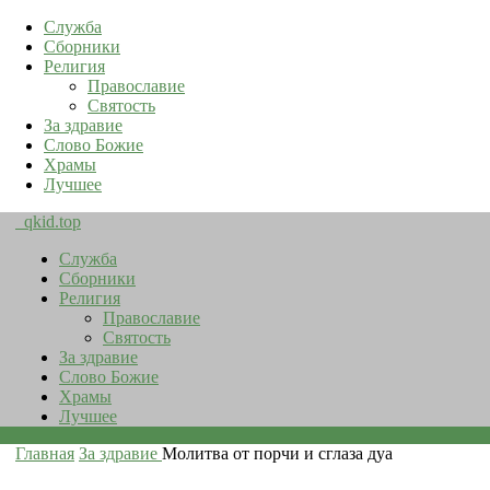
Служба
Сборники
Религия
Православие
Святость
За здравие
Слово Божие
Храмы
Лучшее
qkid.top
Служба
Сборники
Религия
Православие
Святость
За здравие
Слово Божие
Храмы
Лучшее
Главная
За здравие
Молитва от порчи и сглаза дуа