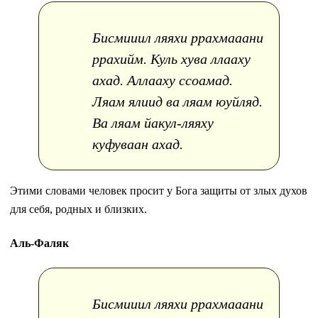
Бисмииил ляяхи ррахмааани
ррахийм. Куль хува ллааху
ахад. Аллааху ссоамад.
Ляам ялиид ва ляам юуйляд.
Ва ляам йакул-ляяху
куфуваан ахад.
Этими словами человек просит у Бога защиты от злых духов
для себя, родных и близких.
Аль-Фаляк
Бисмииил ляяхи ррахмааани