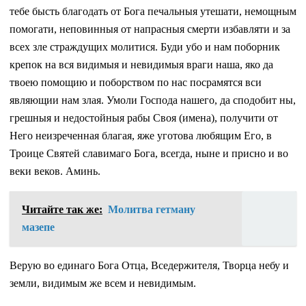
тебе бысть благодать от Бога печальныя утешати, немощным
помогати, неповинныя от напрасныя смерти избавляти и за
всех зле страждущих молитися. Буди убо и нам поборник
крепок на вся видимыя и невидимыя враги наша, яко да
твоею помощию и поборством по нас посрамятся вси
являющии нам злая. Умоли Господа нашего, да сподобит ны,
грешныя и недостойныя рабы Своя (имена), получити от
Него неизреченная благая, яже уготова любящим Его, в
Троице Святей славимаго Бога, всегда, ныне и присно и во
веки веков. Аминь.
Читайте так же:
Молитва гетману
мазепе
Верую во единаго Бога Отца, Вседержителя, Творца небу и
земли, видимым же всем и невидимым.