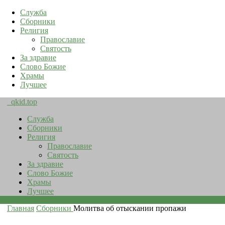
Служба
Сборники
Религия
Православие
Святость
За здравие
Слово Божие
Храмы
Лучшее
qkid.top
Служба
Сборники
Религия
Православие
Святость
За здравие
Слово Божие
Храмы
Лучшее
Главная
Сборники
Молитва об отыскании пропажи