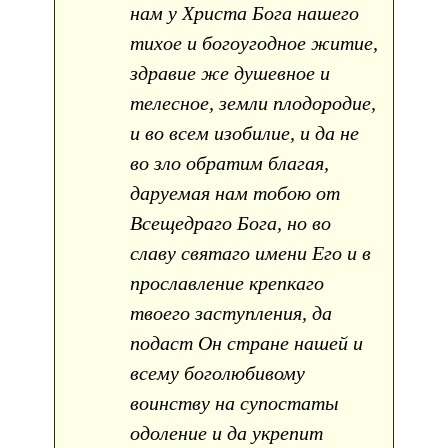
нам у Христа Бога нашего
тихое и богоугодное житие,
здравие же душевное и
телесное, земли плодородие,
и во всем изобилие, и да не
во зло обратим благая,
даруемая нам тобою от
Всещедраго Бога, но во
славу святаго имени Его и в
прославление крепкаго
твоего заступления, да
подаст Он стране нашей и
всему боголюбивому
воинству на супостаты
одоление и да укрепит