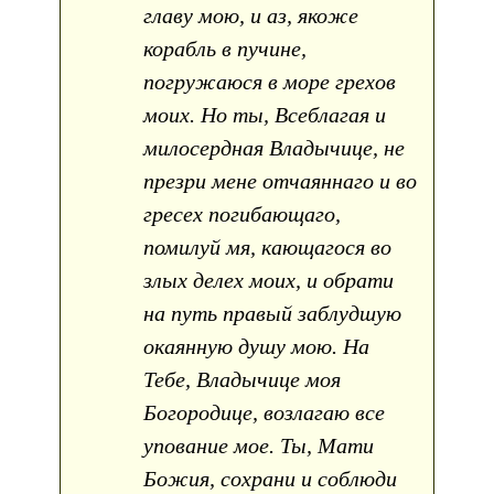
главу мою, и аз, якоже
корабль в пучине,
погружаюся в море грехов
моих. Но ты, Всеблагая и
милосердная Владычице, не
презри мене отчаяннаго и во
гресех погибающаго,
помилуй мя, кающагося во
злых делех моих, и обрати
на путь правый заблудшую
окаянную душу мою. На
Тебе, Владычице моя
Богородице, возлагаю все
упование мое. Ты, Мати
Божия, сохрани и соблюди