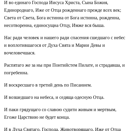
И во единаго Господа Иисуса Христа, Сына Божия,
Единороднаго, Иже от Отца рожденнаго прежде всех век;
Света от Света, Бога истинна от Бога истинна, рожденна,
несотворенна, единосущна Отцу, Имже вся быша.
Нас ради человек и нашего ради спасения сшедшаго с небес
и воплотившагося от Духа Свята и Марии Девы и
вочеловечшася.
Распятаго же за ны при Понтийстем Пилате, и страдавша, и
погребенна.
И воскресшаго в третий день по Писанием.
И возшедшаго на небеса, и седяща одесную Отца.
И паки грядущаго со славою судити живым и мертвым,
Егоже Царствию не будет конца.
И в Духа Святаго, Господа, Животворящаго, Иже от Отца