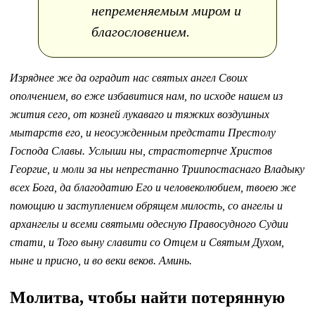
непременяемым миром и
благословением.
Изряднее же да оградит нас святых ангел Своих
ополчением, во еже избавитися нам, по исходе нашем из
жития сего, от козней лукаваго и тяжких воздушных
мытарств его, и неосужденным предстати Престолу
Господа Славы. Услыши ны, страстотерпче Христов
Георгие, и моли за ны непрестанно Триипостаснаго Владыку
всех Бога, да благодатию Его и человеколюбием, твоею же
помощию и заступлением обрящем милость, со ангелы и
архангелы и всеми святыми одесную Правосудного Судии
стати, и Того выну славити со Отцем и Святым Духом,
ныне и присно, и во веки веков. Аминь.
Молитва, чтобы найти потерянную