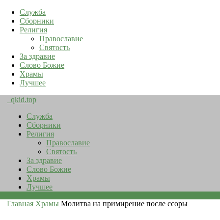
Служба
Сборники
Религия
Православие
Святость
За здравие
Слово Божие
Храмы
Лучшее
qkid.top
Служба
Сборники
Религия
Православие
Святость
За здравие
Слово Божие
Храмы
Лучшее
Главная
Храмы
Молитва на примирение после ссоры