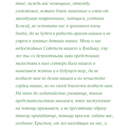
твое; виждь нас немощных, отвсюду
уловляемых, всякаго блага лишенных и умом от
малодушия помраченных; потщися, угодниче
Божий, не оставити нас в греховнем плену
быти, да не будем в радость врагом нашим и не
умрем в лукавых деяниих наших. Моли о нас
недостойных Содетеля нашего и Владыку, ему
же ты со безплотными лики предстоиши:
милостива к нам сотвори Бога нашего в
нынешнем житии и в будущем веце, да не
воздаст нам по делом нашим и по нечистоте
сердец наших, но по своей благости воздаст нам.
На твое бо ходатайство уповающе, твоим
предстательством хвалимся, твое заступление
на помощь призываем, и ко пресвятому образу
твоему припадающе, помощи просим: избави нас,
угодниче Христов, от зол находящих на нас, и