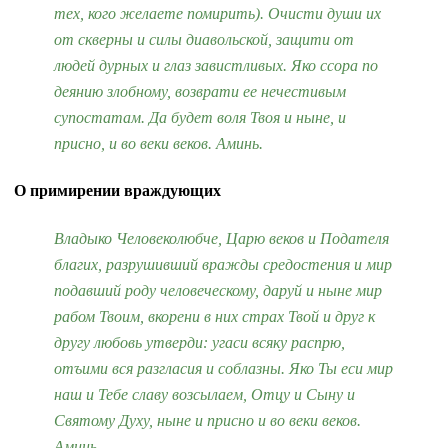
тех, кого желаете помирить). Очисти души их
от скверны и силы диавольской, защити от
людей дурных и глаз завистливых. Яко ссора по
деянию злобному, возврати ее нечестивым
супостатам. Да будет воля Твоя и ныне, и
присно, и во веки веков. Аминь.
О примирении враждующих
Владыко Человеколюбче, Царю веков и Подателя
благих, разрушивший вражды средостения и мир
подавший роду человеческому, даруй и ныне мир
рабом Твоим, вкорени в них страх Твой и друг к
другу любовь утверди: угаси всяку распрю,
отъими вся разгласия и соблазны. Яко Ты еси мир
наш и Тебе славу возсылаем, Отцу и Сыну и
Святому Духу, ныне и присно и во веки веков.
Аминь.