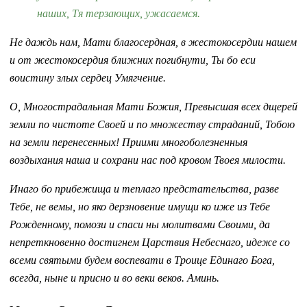
наших, Тя терзающих, ужасаемся.
Не даждь нам, Мати благосердная, в жестокосердии нашем
и от жестокосердия ближних погибнути, Ты бо еси
воистину злых сердец Умягчение.
О, Многострадальная Мати Божия, Превысшая всех дщерей
земли по чистоте Своей и по множеству страданий, Тобою
на земли перенесенных! Приими многоболезненныя
воздыхания наша и сохрани нас под кровом Твоея милости.
Инаго бо прибежища и теплаго предстательства, разве
Тебе, не вемы, но яко дерзновение имущи ко иже из Тебе
Рожденному, помози и спаси ны молитвами Своими, да
непреткновенно достигнем Царствия Небеснаго, идеже со
всеми святыми будем воспевати в Троице Единаго Бога,
всегда, ныне и присно и во веки веков. Аминь.