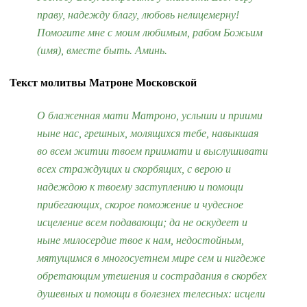
праву, надежду благу, любовь нелицемерну!
Помогите мне с моим любимым, рабом Божьим
(имя), вместе быть. Аминь.
Текст молитвы Матроне Московской
О блаженная мати Матроно, услыши и приими
ныне нас, грешных, молящихся тебе, навыкшая
во всем житии твоем приимати и выслушивати
всех страждущих и скорбящих, с верою и
надеждою к твоему заступлению и помощи
прибегающих, скорое поможение и чудесное
исцеление всем подавающи; да не оскудеет и
ныне милосердие твое к нам, недостойным,
мятущимся в многосуетнем мире сем и нигдеже
обретающим утешения и сострадания в скорбех
душевных и помощи в болезнех телесных: исцели