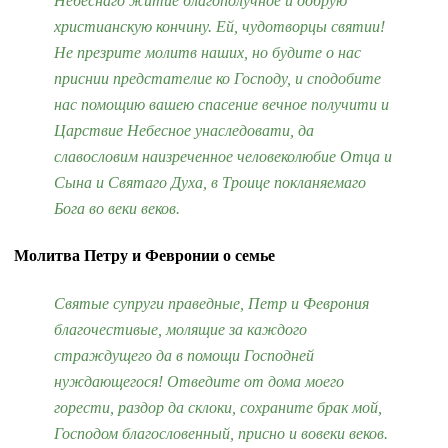
Небеснаго житие благополучное и добрую
христианскую кончину. Ей, чудотворцы святии!
Не презрите молитв наших, но будите о нас
приснии предстателие ко Господу, и сподобите
нас помощию вашею спасение вечное получити и
Царствие Небесное унаследовати, да
славословим наизреченное человеколюбие Отца и
Сына и Святаго Духа, в Троице покланяемаго
Бога во веки веков.
Молитва Петру и Февронии о семье
Святые супруги праведные, Петр и Феврония
благочестивые, молящие за каждого
страждущего да в помощи Господней
нуждающегося! Отведите от дома моего
горести, раздор да склоки, сохраните брак мой,
Господом благословенный, присно и вовеки веков.