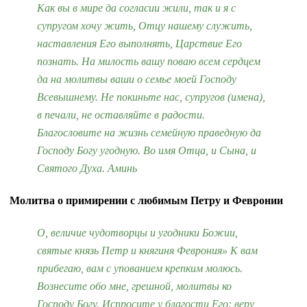
Как вы в мире да согласии жили, так и я с
супругом хочу жить, Отцу нашему служить,
наставления Его выполнять, Царствие Его
познать. На милость вашу поваю всем сердцем
да на молитвы ваши о семье моей Господу
Всевышнему. Не покиньте нас, супругов (имена),
в печали, не оставляйте в радости.
Благословите на жизнь семейную праведную да
Господу Богу угодную. Во имя Отца, и Сына, и
Святого Духа. Аминь
Молитва о примирении с любимым Петру и Февронии
О, величие чудотворцы и угодники Божии,
святые князь Петр и княгиня Феврония» К вам
прибегаю, вам с упованием крепким молюсь.
Вознесите обо мне, грешной, молитвы ко
Господу Богу. Испросите у благости Его: веру