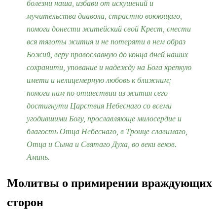
болезни наша, избави от искушений и
мучительства диавола, страстно воюющаго,
помоги донести житейский свой Крест, снести
вся тяготы жития и не потеряти в нем образ
Божий, веру православную до конца дней наших
сохранити, упование и надежду на Бога крепкую
имети и нелицемерную любовь к ближним;
помоги нам по отшествии из жития сего
достигнути Царствия Небеснаго со всеми
угодившими Богу, прославляюще милосердие и
благость Отца Небеснаго, в Троице славимаго,
Отца и Сына и Святаго Духа, во веки веков.
Аминь.
Молитвы о примирении враждующих
сторон