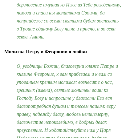
дерзновение имущая ко Иже из Тебе рожденному,
помози и спаси ны молитвами Своими, да
неприидеже со всеми святыми будем воспевать
в Троице единому Богу ныне и присно, и во веки
веков. Аминь.
Молитва Петру и Февронии о любви
О, угодницы Божии, благоверни княже Петре и
княгине Февроние, к вам прибегаем и к вам со
упованием крепким молимся: вознесите о нас,
грешных (имена), святые молитвы воши ко
Господу Богу и испросите у благости Его вся
благопотребная душам и телесем нашим: веру
правву, надежду благу, любовь нелицемерну,
благочестие непоколебимо, в добрых делах
преуспеяние. И ходатайствуйте нам у Царя