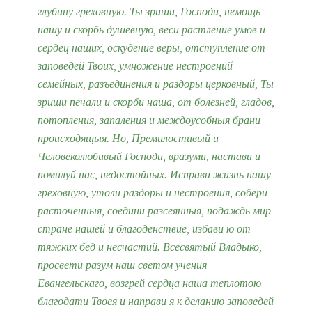
глубину греховную. Ты зриши, Господи, немощь
нашу и скорбь душевную, веси растление умов и
сердец наших, оскудение веры, отступление от
заповедей Твоих, умножение нестроений
семейных, разъединения и раздоры церковный, Ты
зриши печали и скорби наша, от болезней, гладов,
потопления, запаления и междоусобныя брани
происходящыя. Но, Премилостивый и
Человеколюбивый Господи, вразуми, настави и
помилуй нас, недостойных. Исправи жизнь нашу
греховную, утоли раздоры и нестроения, собери
расточенныя, соедини разсеянныя, подаждь мир
стране нашей и благоденствие, избави ю от
тяжких бед и несчастий. Всесвятый Владыко,
просвети разум наш светом учения
Евангельскаго, возгрей сердца наша теплотою
благодати Твоея и направи я к деланию заповедей