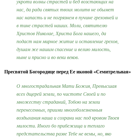
укроти волны страстей и бед возстающих на
нас, да ради святых твоих молитв не обымет
нас напасть и не погрязнем в пучине греховней и
в тине страстей наших. Моли, святителю
Христов Николае, Христа Бога нашего, да
подаст нам мирное житие и оставление грехов,
душам же нашим спасение и велию милость,
ныне и присно и во веки веков.
Пресвятой Богородице перед Ее иконой «Семитрельная»
О многострадальная Мати Божия, Превысшая
всех дщерей земли, по чистоте Своей и по
множеству страданий, Тобою на земли
перенесенных, приими многоболезненныя
воздыхания наша и сохрани нас под кровом Твоея
милости. Иного бо прибежища и теплаго
предстательства разве Тебе не вемы, но, яко