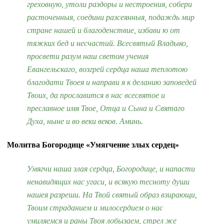
греховную, утоли раздоры и нестроения, собери
расточенныя, соедини разсеянныя, подаждь мир
стране нашей и благоденствие, избави ю от
тяжких бед и несчастий. Всесвятый Владыко,
просвети разум наш светом учения
Евангельскаго, возгрей сердца наша теплотою
благодати Твоея и направи я к деланию заповедей
Твоих, да прославится в нас всесвятое и
преславное имя Твое, Отца и Сына и Святаго
Духа, ныне и во веки веков. Аминь.
Молитва Богородице «Умягчение злых сердец»
Умягчи наша злая сердца, Богородице, и напасти
ненавидящих нас угаси, и всякую тесноту души
нашея разреши. Hа Твой святый образ взирающи,
Твоим страданием и милосердием о нас
умиляемся и раны Твоя лобызаем, стрел же