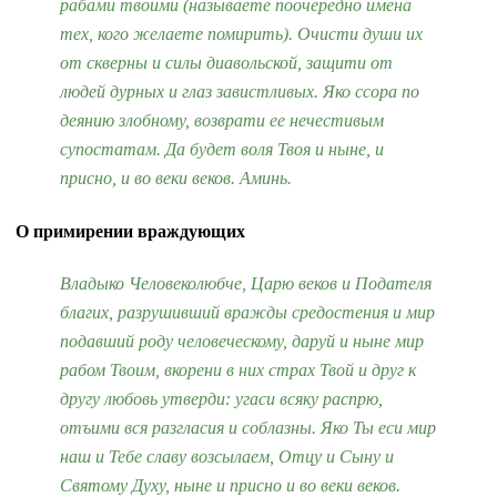
рабами твоими (называете поочередно имена
тех, кого желаете помирить). Очисти души их
от скверны и силы диавольской, защити от
людей дурных и глаз завистливых. Яко ссора по
деянию злобному, возврати ее нечестивым
супостатам. Да будет воля Твоя и ныне, и
присно, и во веки веков. Аминь.
О примирении враждующих
Владыко Человеколюбче, Царю веков и Подателя
благих, разрушивший вражды средостения и мир
подавший роду человеческому, даруй и ныне мир
рабом Твоим, вкорени в них страх Твой и друг к
другу любовь утверди: угаси всяку распрю,
отъими вся разгласия и соблазны. Яко Ты еси мир
наш и Тебе славу возсылаем, Отцу и Сыну и
Святому Духу, ныне и присно и во веки веков.