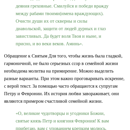
деяния греховные. Смилуйся и победи вражду
между рабами твоими(имена враждующих).
Очисти души их от скверны и силы
диавольской, защити от людей дурных и глаз
завистливых. Да будет воля Твоя и ныне, и
присно, и во веки веков. Аминь».
Обращение к Святым Для того, чтобы жизнь была гладкой,
гармоничной, не было серьезных ссор в семейной жизни
необходима молитва на примирение. Можно выделить
разные варианты. При этом важно проговаривать искренне,
с верой текст. За помощью часто обращаются к супругам
Петру и Февронии. Их история любви завораживает, они
являются примером счастливой семейной жизни.
«О, великие чудотворцы и угодники Божии,
святые князь Петр и княгиня Феврония! К вам
прибегаю, вам с упованием крепким молюсь.