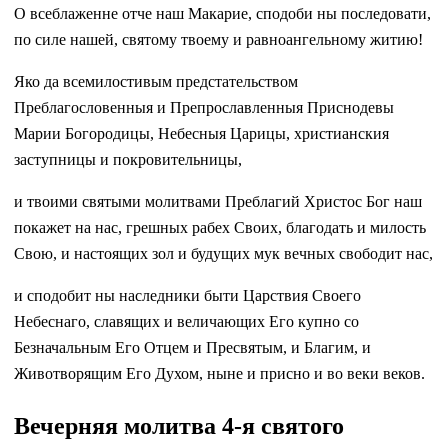
О всеблаженне отче наш Макарие, сподоби ны последовати,
по силе нашей, святому твоему и равноангельному житию!
Яко да всемилостивым предстательством
Преблагословенныя и Препрославленныя Приснодевы
Марии Богородицы, Небесныя Царицы, христианския
заступницы и покровительницы,
и твоими святыми молитвами Преблагий Христос Бог наш
покажет на нас, грешных рабех Своих, благодать и милость
Свою, и настоящих зол и будущих мук вечных свободит нас,
и сподобит ны наследники быти Царствия Своего
Небеснаго, славящих и величающих Его купно со
Безначальным Его Отцем и Пресвятым, и Благим, и
Животворящим Его Духом, ныне и присно и во веки веков.
Вечерняя молитва 4-я святого