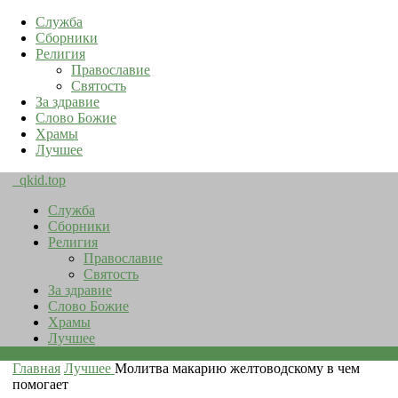
Служба
Сборники
Религия
Православие
Святость
За здравие
Слово Божие
Храмы
Лучшее
qkid.top
Служба
Сборники
Религия
Православие
Святость
За здравие
Слово Божие
Храмы
Лучшее
Главная
Лучшее
Молитва макарию желтоводскому в чем
помогает