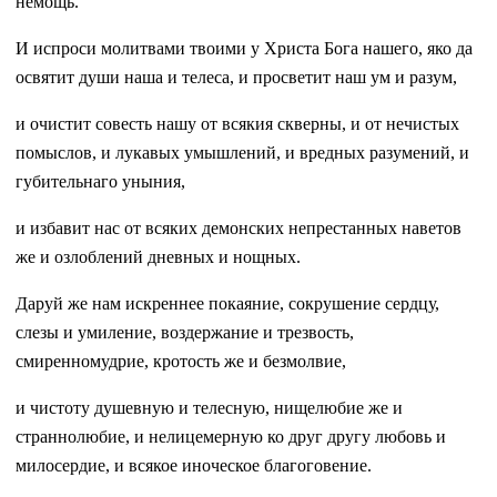
немощь.
И испроси молитвами твоими у Христа Бога нашего, яко да
освятит души наша и телеса, и просветит наш ум и разум,
и очистит совесть нашу от всякия скверны, и от нечистых
помыслов, и лукавых умышлений, и вредных разумений, и
губительнаго уныния,
и избавит нас от всяких демонских непрестанных наветов
же и озлоблений дневных и нощных.
Даруй же нам искреннее покаяние, сокрушение сердцу,
слезы и умиление, воздержание и трезвость,
смиренномудрие, кротость же и безмолвие,
и чистоту душевную и телесную, нищелюбие же и
страннолюбие, и нелицемерную ко друг другу любовь и
милосердие, и всякое иноческое благоговение.