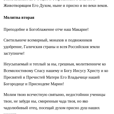
Животворящим Его Духом, ныне и присно и во веки веков.
Молитва вторая
Преподобне и Богоблаженне отче наш Макарие!
Светильниче всемирный, монахов и подвижников
удобрение, Галичския страны и всея Российския земли
заступниче!
Неусыпаемый и теплый за ны, грешныя, молитвенниче ко
Всемилостивому Спасу нашему и Богу Иисусу Христу и ко
Пресвятей и Пречистей Матери Его Владычице нашей
Богородице и Приснодеве Марии!
Молим твою всечестную святыню, недостойнии ученицы
твои, не забуди ны, смиренныя чада твоя, но яко
чадолюбивый отец, посещай духом присно душ наших