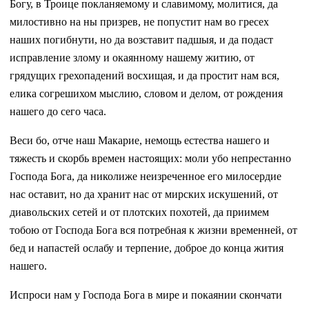
Богу, в Троице покланяемому и славимому, молитися, да
милостивно на ны призрев, не попустит нам во гресех
наших погибнути, но да возставит падшыя, и да подаст
исправление злому и окаянному нашему житию, от
грядущих грехопадений восхищая, и да простит нам вся,
елика согрешихом мыслию, словом и делом, от рождения
нашего до сего часа.
Веси бо, отче наш Макарие, немощь естества нашего и
тяжесть и скорбь времен настоящих: моли убо непрестанно
Господа Бога, да николиже неизреченное его милосердие
нас оставит, но да хранит нас от мирских искушений, от
диавольских сетей и от плотских похотей, да приимем
тобою от Господа Бога вся потребная к жизни временней, от
бед и напастей ослабу и терпение, доброе до конца жития
нашего.
Испроси нам у Господа Бога в мире и покаянии скончати