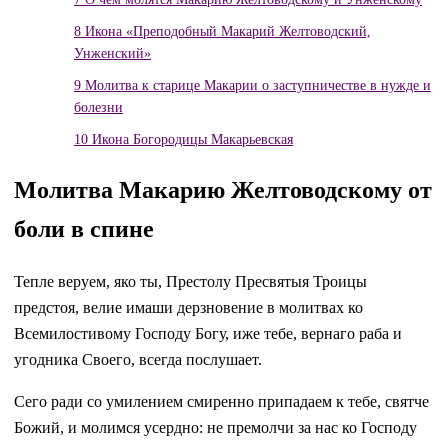
8
Икона «Преподобный Макарий Желтоводский,
Унженский»
9
Молитва к старице Макарии о заступничестве в нужде и
болезни
10
Икона Богородицы Макарьевская
Молитва Макарию Желтоводскому от
боли в спине
Тепле веруем, яко ты, Престолу Пресвятыя Троицы
предстоя, велие имаши дерзновение в молитвах ко
Всемилостивому Господу Богу, иже тебе, вернаго раба и
угодника Своего, всегда послушает.
Сего ради со умилением смиренно припадаем к тебе, святче
Божий, и молимся усердно: не премолчи за нас ко Господу