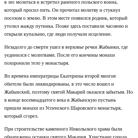
в лес молиться и встретил раненого польского воина,
который просил пить. Он прочитал молитву и стукнул
посохом о землю. В этом месте появился родник, который
утолил жажду путника. Позже здесь поставили часовню и
открыли купальню, где люди получали исцеление.
Незадолго до смерти ушел в верховье речки Жабынки, где
уединился с молитвами. После его кончины монахи
похоронили тело у монастыря.
Во времена императрицы Екатерины второй многие
обители были ликвидированы, в это число вошел и
Жабынский, поэтому святой Макарий оказался забытым. Но
в конце восемнадцатого века в Жабынскую пустынь
пришли монахи из Успенского Шаровского монастыря,
который сгорел.
При строительстве каменного Никольского храма были
обнаружены останки святого Макария. Христиане города