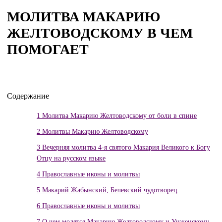
МОЛИТВА МАКАРИЮ
ЖЕЛТОВОДСКОМУ В ЧЕМ
ПОМОГАЕТ
Содержание
1
Молитва Макарию Желтоводскому от боли в спине
2
Молитвы Макарию Желтоводскому
3
Вечерняя молитва 4-я святого Макария Великого к Богу
Отцу на русском языке
4
Православные иконы и молитвы
5
Макарий Жабынский, Белевский чудотворец
6
Православные иконы и молитвы
7
О чем молятся Макарию Желтоводскому и Унженскому