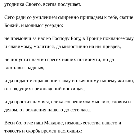
угодника Своего, всегда послушает.
Сего ради со умилением смиренно припадаем к тебе, святче
Божий, и молимся усердно:
не премолчи за нас ко Господу Богу, в Троице покланяемому
и славимому, молитися, да милостивно на ны призрев,
не попустит нам во гресех наших погибнути, но да
возставит падшыя,
и да подаст исправление злому и окаянному нашему житию,
от грядущих грехопадений восхищая,
и да простит нам вся, елика согрешихом мыслию, словом и
делом, от рождения нашего до сего часа.
Веси бо, отче наш Макарие, немощь естества нашего и
тяжесть и скорбь времен настоящих: