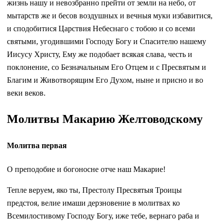
жизнь нашу и невозбранно прейти от земли на небо, от
мытарств же и бесов воздушных и вечныя муки избавитися,
и сподобитися Царствия Небеснаго с тобою и со всеми
святыми, угодившими Господу Богу и Спасителю нашему
Иисусу Христу, Ему же подобает всякая слава, честь и
поклонение, со Безначальным Его Отцем и с Пресвятым и
Благим и Животворящим Его Духом, ныне и присно и во
веки веков.
Молитвы Макарию Желтоводскому
Молитва первая
О преподобие и богоносне отче наш Макарие!
Тепле веруем, яко ты, Престолу Пресвятыя Троицы
предстоя, велие имаши дерзновение в молитвах ко
Всемилостивому Господу Богу, иже тебе, вернаго раба и