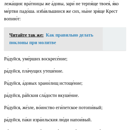
лежа́щия: вра́тницы же а́довы, зари́ не терпя́ще твоея́, я́ко
ме́ртви падо́ша. изба́вльшиися же сих, ны́не зря́ще Крест
вопию́т:
Читайте так же:
Как правильно делать
поклоны при молитве
Ра́дуйся, уме́рших воскресе́ние;
ра́дуйся, пла́чущих утеше́ние.
Ра́дуйся, а́довых храни́лищ истоще́ние;
ра́дуйся, ра́йския сла́дости вкуше́ние.
Ра́дуйся, же́зле, во́инство еги́петское потопи́вый;
ра́дуйся, па́ки изра́ильския лю́ди напои́вый.