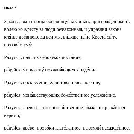
И́кос 7
Зако́н да́вый иногда́ богови́дцу на Сина́и, пригвожде́н бысть
во́лею ко Кресту́ за лю́ди беззако́нныя, и упраздни́ зако́на
кля́тву дре́внюю, да вси мы, ви́дяще ны́не Креста́ си́лу,
воззове́м ему́:
Ра́дуйся, па́дших челове́ков воста́ние;
ра́дуйся, ми́ру сему́ покланя́ющихся паде́ние.
Ра́дуйся, воскресе́ния Христо́ва прославле́ние;
ра́дуйся, мона́шествующих боже́ственное услажде́ние.
Ра́дуйся, дре́во благосенноли́ственное, и́мже покрыва́ются
ве́рнии;
ра́дуйся, дре́во, проро́ки глаго́ланное, на земли́ насажде́нное.