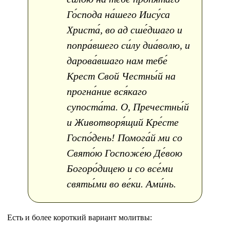
Го́спода на́шего Иису́са
Христа́, во ад сше́дшаго и
попра́вшего си́лу диа́волю, и
дарова́вшаго нам тебе́
Крест Свой Честны́й на
прогна́ние вся́каго
супоста́та. О, Пречестны́й
и Животворя́щий Кре́сте
Госпо́день! Помога́й ми со
Свято́ю Госпоже́ю Де́вою
Богоро́дицею и со все́ми
святы́ми во ве́ки. Ами́нь.
Есть и более короткий вариант молитвы: