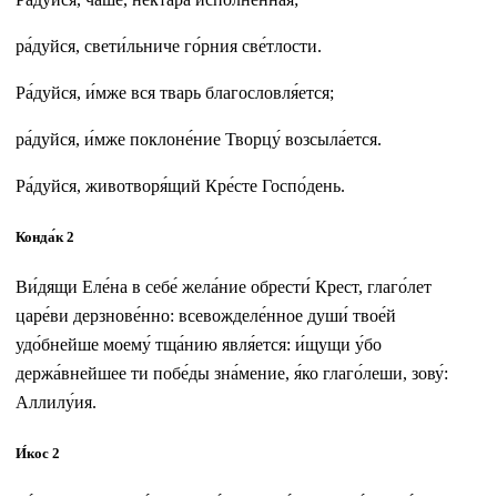
ра́дуйся, свети́льниче го́рния све́тлости.
Ра́дуйся, и́мже вся тварь благословля́ется;
ра́дуйся, и́мже поклоне́ние Творцу́ возсыла́ется.
Ра́дуйся, животворя́щий Кре́сте Госпо́день.
Конда́к 2
Ви́дящи Еле́на в себе́ жела́ние обрести́ Крест, глаго́лет
царе́ви дерзнове́нно: всевожделе́нное души́ твое́й
удо́бнейше моему́ тща́нию явля́ется: и́щущи у́бо
держа́внейшее ти побе́ды зна́мение, я́ко глаго́леши, зову́:
Аллилу́ия.
И́кос 2