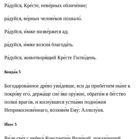
Ра́дуйся, Кре́сте, неве́рных обличе́ние;
ра́дуйся, ве́рных челове́ков похвало́.
Ра́дуйся, и́мже низве́ржеся ад;
ра́дуйся, и́мже возсия́ благода́ть.
Ра́дуйся, животворя́щий Кре́сте Госпо́день.
Конда́к 5
Богодарова́нное дре́во уви́девше, вси да прибе́гнем ны́не к
покро́ву его́, держа́ще сие́ я́ко ору́жие, обрати́м в бе́гство
полки́ враго́в, и косну́вшеся устна́ми подно́жия
Неприкоснове́ннаго, воззове́м Ему́: Аллилу́ия.
И́кос 5
Ви́де све́т с небесе́ Константи́н Вели́кий, показу́ющий