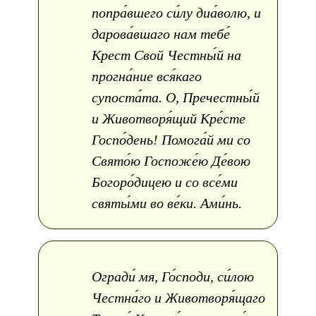
попра́вшего си́лу диа́волю, и
дарова́вшаго нам тебе́
Крест Свой Честны́й на
прогна́ние вся́каго
супоста́та. О, Пречестны́й
и Животворя́щий Кре́сте
Госпо́день! Помога́й ми со
Свято́ю Госпоже́ю Де́вою
Богоро́дицею и со все́ми
святы́ми во ве́ки. Ами́нь.
Огради́ мя, Го́споди, си́лою
Честна́го и Животворя́щаго