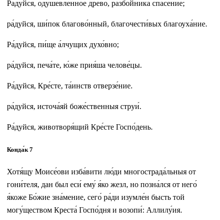
Ра́дуйся, одушевле́нное дре́во, разбо́йника спасе́ние;
ра́дуйся, ши́пок благово́нный, благочести́вых благоуха́ние.
Ра́дуйся, пи́ще а́лчущих духо́вно;
ра́дуйся, печа́те, ю́же прия́ша челове́цы.
Ра́дуйся, Кре́сте, та́инств отверзе́ние.
ра́дуйся, источа́яй боже́ственныя струи́.
Ра́дуйся, животворя́щий Кре́сте Госпо́день.
Конда́к 7
Хотя́щу Моисе́ови изба́вити лю́ди многострада́льныя от
гони́теля, дан был еси́ ему́ я́ко жезл, но позна́лся от него́
я́коже Бо́жие зна́мение, сего́ ра́ди изумле́н бысть той
могу́ществом Креста́ Госпо́дня и возопи́: Аллилу́ия.