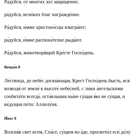
Ра́дуйся, от мно́гих зол защище́ние;
ра́дуйся, вели́ких благ награжде́ние.
Ра́дуйся, и́мже христоно́сцы взыгра́ют;
ра́дуйся, и́мже распина́телие рыда́ют.
Ра́дуйся, животворя́щий Кре́сте Госпо́день.
Конда́к 6
Ле́ствица, до небе́с досяза́ющая, Крест Госпо́день бысть, вся
возводя́ от земли́ к высоте́ небе́сней, с ли́ки а́нгельскими
сообита́ти всегда́, оста́вльшия ны́не су́щая я́ко не су́щая, и
ве́дущия пе́ти: Аллилу́ия.
И́кос 6
Возсия́в свет всем, Спа́се, су́щим во а́де, просвети́л еси́ до́лу