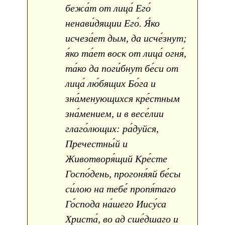
бежа́т от лица́ Его́
ненави́дящии Его́. Я́ко
исчеза́ет дым, да исче́знут;
я́ко та́ет воск от лица́ огня́,
та́ко да поги́бнут бе́си от
лица́ лю́бящих Бо́га и
зна́менующихся кре́стным
зна́мением, и в весе́лии
глаго́лющих: ра́дуйся,
Пречестны́й и
Животворя́щий Кре́сте
Госпо́день, прогоня́яй бе́сы
си́лою на тебе́ пропя́таго
Го́спода на́шего Иису́са
Христа́, во ад сше́дшаго и