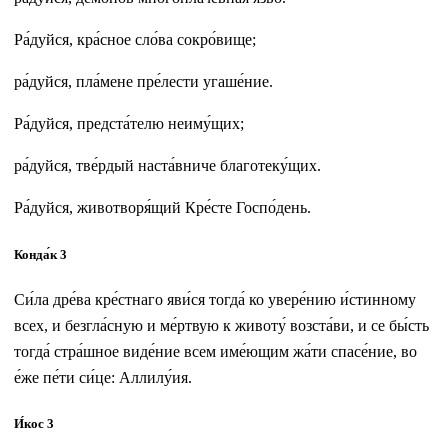
Ра́дуйся, кра́сное сло́ва сокро́вище;
ра́дуйся, пла́мене пре́лести угаше́ние.
Ра́дуйся, предста́телю неиму́щих;
ра́дуйся, тве́рдый наста́вниче благотеку́щих.
Ра́дуйся, животворя́щий Кре́сте Госпо́день.
Конда́к 3
Си́ла дре́ва кре́стнаго яви́ся тогда́ ко увере́нию и́стинному
всех, и безгла́сную и ме́ртвую к животу́ возста́ви, и се бы́сть
тогда́ стра́шное виде́ние всем име́ющим жа́ти спасе́ние, во
е́же пе́ти си́це: Аллилу́ия.
И́кос 3