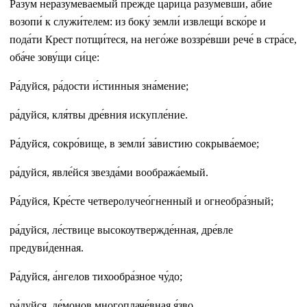
Ра́зум неразумева́емый пре́жде цари́ца разуме́вши, а́бие
возопи́ к служи́телем: из боку́ земли́ извлещи́ вско́ре и
пода́ти Крест потщи́теся, на него́же воззре́вши рече́ в стра́се,
оба́че зову́щи си́це:
Ра́дуйся, ра́дости и́стинныя зна́мение;
ра́дуйся, кля́твы дре́вния искупле́ние.
Ра́дуйся, сокро́вище, в земли́ за́вистию сокрыва́емое;
ра́дуйся, явле́йся звезда́ми вообража́емый.
Ра́дуйся, Кре́сте четверолучео́гненный и огнеобра́зный;
ра́дуйся, ле́ствице высокоутвержде́нная, дре́вле
предуви́денная.
Ра́дуйся, а́нгелов тихообра́зное чу́до;
ра́дуйся, де́монов многоплаче́вная я́зво.