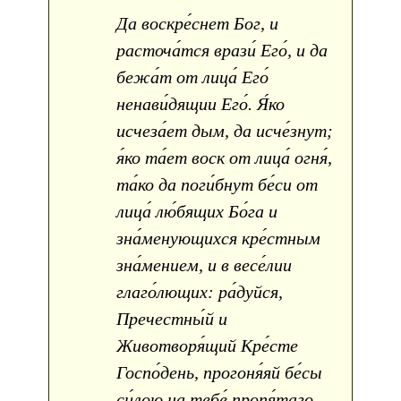
Да воскре́снет Бог, и
расточа́тся врази́ Его́, и да
бежа́т от лица́ Его́
ненави́дящии Его́. Я́ко
исчеза́ет дым, да исче́знут;
я́ко та́ет воск от лица́ огня́,
та́ко да поги́бнут бе́си от
лица́ лю́бящих Бо́га и
зна́менующихся кре́стным
зна́мением, и в весе́лии
глаго́лющих: ра́дуйся,
Пречестны́й и
Животворя́щий Кре́сте
Госпо́день, прогоня́яй бе́сы
си́лою на тебе́ пропя́таго