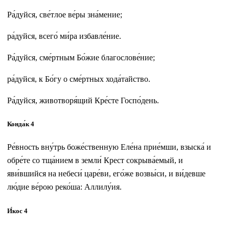
Ра́дуйся, све́тлое ве́ры зна́мение;
ра́дуйся, всего́ ми́ра избавле́ние.
Ра́дуйся, сме́ртным Бо́жие благослове́ние;
ра́дуйся, к Бо́гу о сме́ртных хода́тайство.
Ра́дуйся, животворя́щий Кре́сте Госпо́день.
Конда́к 4
Ре́вность вну́трь боже́ственную Еле́на прие́мши, взыска́ и
обре́те со тща́нием в земли́ Крест сокрыва́емый, и
яви́вшийся на небеси́ царе́ви, его́же возвы́си, и ви́девше
лю́дие ве́рою реко́ша: Аллилу́ия.
И́кос 4