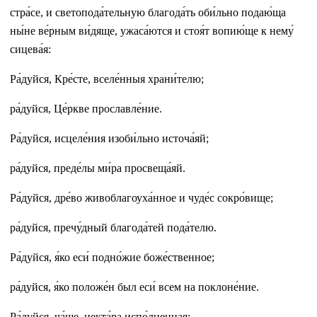
стра́се, и светопода́тельную благода́ть оби́льно подаю́ща
ны́не ве́рным ви́дяще, ужаса́ются и стоя́т вопию́ще к нему́
сицева́я:
Ра́дуйся, Кре́сте, вселе́нныя храни́телю;
ра́дуйся, Це́ркве прославле́ние.
Ра́дуйся, исцеле́ния изоби́льно источа́яй;
ра́дуйся, преде́лы ми́ра просвеща́яй.
Ра́дуйся, дре́во живоблагоуха́нное и чуде́с сокро́вище;
ра́дуйся, пречу́дный благода́тей пода́телю.
Ра́дуйся, я́ко еси́ подно́жие боже́ственное;
ра́дуйся, я́ко положе́н был еси́ всем на поклоне́ние.
Ра́дуйся, ча́ше, некта́ра испо́лненная;