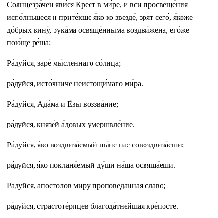
Солнцезра́чен яви́ся Крест в ми́ре, и вси просвеще́ния
испо́лньшеся и прите́кше я́ко ко звезде́, зрят сего́, я́коже
до́брых вину́, рука́ма освяще́нныма воздви́жена, его́же
пою́ще ре́ша:
Ра́дуйся, заре́ мы́сленнаго со́лнца;
ра́дуйся, исто́чниче неистощи́маго ми́ра.
Ра́дуйся, Ада́ма и Е́вы воззва́ние;
ра́дуйся, князе́й а́довых умерщвле́ние.
Ра́дуйся, я́ко воздвиза́емый ны́не нас совоздвиза́еши;
ра́дуйся, я́ко покланя́емый ду́ши на́ша освяща́еши.
Ра́дуйся, апо́столов ми́ру пропове́данная сла́во;
ра́дуйся, страстоте́рпцев благода́тнейшая кре́посте.