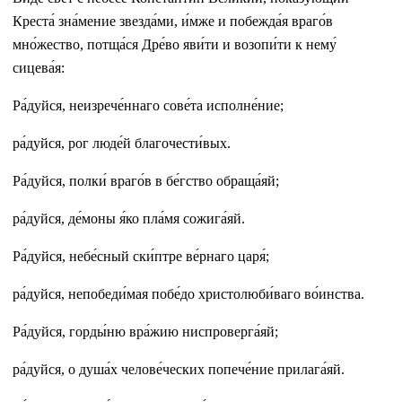
Креста́ зна́мение звезда́ми, и́мже и побежда́я враго́в
мно́жество, потща́ся Дре́во яви́ти и возопи́ти к нему́
сицева́я:
Ра́дуйся, неизрече́ннаго сове́та исполне́ние;
ра́дуйся, рог люде́й благочести́вых.
Ра́дуйся, полки́ враго́в в бе́гство обраща́яй;
ра́дуйся, де́моны я́ко пла́мя сожига́яй.
Ра́дуйся, небе́сный ски́птре ве́рнаго царя́;
ра́дуйся, непобеди́мая побе́до христолюби́ваго во́инства.
Ра́дуйся, горды́ню вра́жию ниспроверга́яй;
ра́дуйся, о душа́х челове́ческих попече́ние прилага́яй.