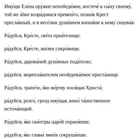
Иму́щи Еле́на ору́жие непобеди́мое, востече́ к сы́ну своему́,
той же а́бие возра́довася премно́го, позна́в Крест
пресла́вный, и в весе́лии душе́внем вопия́ше к нему́ сицева́я:
Ра́дуйся, Кре́сте, све́та прия́телище;
ра́дуйся, Кре́сте, жи́зни сокро́вище.
Ра́дуйся, дарова́ний духо́вных пода́телю;
ра́дуйся, морепла́вателем необурева́емое приста́нище.
Ра́дуйся, трапе́зо, я́ко же́ртву нося́щая Христа́;
ра́дуйся, розго́, грозд иму́щая, вино́ та́инственное
источа́ющий.
Ра́дуйся, я́ко ски́птры царе́й охраня́еши;
ра́дуйся, я́ко главы́ змие́в сокруша́еши.