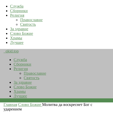
Служба
Сборники
Религия
Православие
Святость
За здравие
Слово Божие
Храмы
Лучшее
qkid.top
Служба
Сборники
Религия
Православие
Святость
За здравие
Слово Божие
Храмы
Лучшее
Главная
Слово Божие
Молитва да воскреснет Бог с
ударением