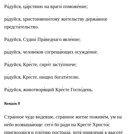
Ра́дуйся, ца́рствию на враги́ поможе́ние;
ра́дуйся, христоимени́тому жи́тельству держа́вное
предста́тельство.
Ра́дуйся, Судии́ Пра́веднаго явле́ние;
ра́дуйся, челове́ков согреша́ющих осужде́ние.
Ра́дуйся, Кре́сте, сиро́т засту́пниче;
ра́дуйся, Кре́сте, ни́щих богати́телю.
Ра́дуйся, животворя́щий Кре́сте Госпо́день.
Конда́к 8
Стра́нное чу́до ви́девше, стра́нное житие́ поживе́м, ум на
не́бо возвыша́юще: сего́ бо ра́ди на Кресте́ Христо́с
пригвозди́ся и пло́тию пострада́, хотя́ привлещи́ к высоте́