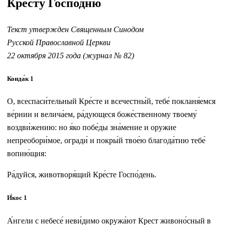
Кресту Господню
Текст утвержден Священным Синодом
Русской Православной Церкви
22 октября 2015 года (журнал № 82)
Конда́к 1
О, всеспаси́тельный Кре́сте и всечестны́й, тебе́ покланя́емся
ве́рнии и велича́ем, ра́дующеся боже́ственному твоему́
воздви́жению: но я́ко побе́ды зна́мение и оружие
непреобори́мое, огради́ и покры́й твое́ю благода́тию тебе́
вопию́щия:
Ра́дуйся, животворя́щий Кре́сте Госпо́день.
И́кос 1
А́нгели с небесе́ неви́димо окружа́ют Крест живоно́сный в