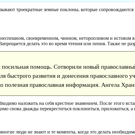
называют троекратные земные поклоны, которые сопровождаются
 о неспешном, своевременном, чинном, неторопливом и истовом
апрещается делать это во время чтения или пения. Также не ра
а посильная помощь. Сотворили новый православны
Для быстрого развития и донесения православного 
ько полезная православная информация. Ангела Хра
одимо наложить на себя крестное знамением. После этого встан
димо снова дважды перекреститься поклониться, приложиться, а 
 многие люди не знают и те моменты, когда это делать необходи