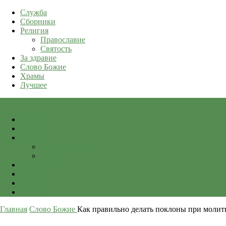
Служба
Сборники
Религия
Православие
Святость
За здравие
Слово Божие
Храмы
Лучшее
qkid.top
Служба
Сборники
Религия
Православие
Святость
За здравие
Слово Божие
Храмы
Лучшее
Главная
Слово Божие
Как правильно делать поклоны при молит