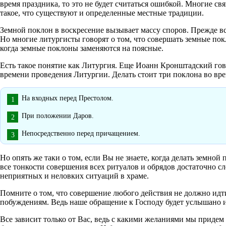
время праздника, то это не будет считаться ошибкой. Многие св
такое, что существуют и определенные местные традиции.
Земной поклон в воскресение вызывает массу споров. Прежде вс
Но многие литургисты говорят о том, что совершать земные пок
когда земные поклоны заменяются на поясные.
Есть такое понятие как Литургия. Еще Иоанн Кронштадский гов
времени проведения Литургии. Делать стоит три поклона во вре
На входных перед Престолом.
При положении Даров.
Непосредственно перед причащением.
Но опять же таки о том, если Вы не знаете, когда делать земно
все тонкости совершения всех ритуалов и обрядов достаточно с
неприятных и неловких ситуаций в храме.
Помните о том, что совершение любого действия не должно идт
побуждениям. Ведь наше обращение к Господу будет услышано и 
Все зависит только от Вас, ведь с какими желаниями мы придем 