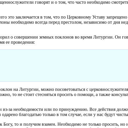
ященнослужители говорят и о том, что часто необходимо смотрет
его это заключается в том, что по Церковному Уставу запрещен
лоны необходимо всегда перед престолом, независимо от дня нед
орил о совершении земных поклонов во время Литургии. Он гов
мя ее проведения:
й поклон на Литургии, можно посоветоваться с церковнослужител
ложно, то не стоит стесняться просить о помощи, а также консу
и из-за необходимости или по принуждению. Все действия должн
одарено благодатью только в том случае, если у нас будут чист
к Богу, то и получим взамен. Необходимо не только просить, но 