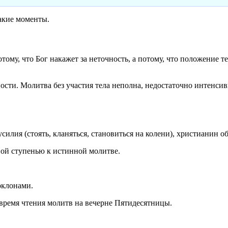
какие моменты.
тому, что Бог накажет за неточность, а потому, что положение 
ости. Молитва без участия тела неполна, недостаточно интенсив
усилия (стоять, кланяться, становиться на колени), христианин о
ой ступенью к истинной молитве.
оклонами.
 время чтения молитв на вечерне Пятидесятницы.