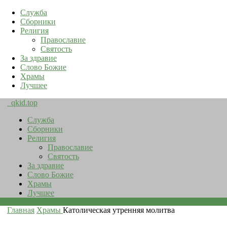
Служба
Сборники
Религия
Православие
Святость
За здравие
Слово Божие
Храмы
Лучшее
qkid.top
Служба
Сборники
Религия
Православие
Святость
За здравие
Слово Божие
Храмы
Лучшее
Главная
Храмы
Католическая утренняя молитва