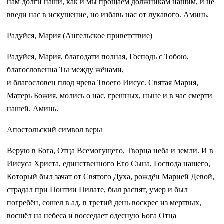
нам долги наши, как и мы прощаем должникам нашим, и не
введи нас в искушение, но избавь нас от лукавого. Аминь.
Радуйся, Мария (Ангельское приветствие)
Радуйся, Мария, благодати полная, Господь с Тобою,
благословенна Ты между жёнами,
и благословен плод чрева Твоего Иисус. Святая Мария,
Матерь Божия, молись о нас, грешных, ныне и в час смерти
нашей. Аминь.
Апостольский символ веры
Верую в Бога, Отца Всемогущего, Творца неба и земли. И в
Иисуса Христа, единственного Его Сына, Господа нашего,
Который был зачат от Святого Духа, рождён Марией Девой,
страдал при Понтии Пилате, был распят, умер и был
погребён, сошел в ад, в третий день воскрес из мертвых,
восшёл на небеса и восседает одесную Бога Отца