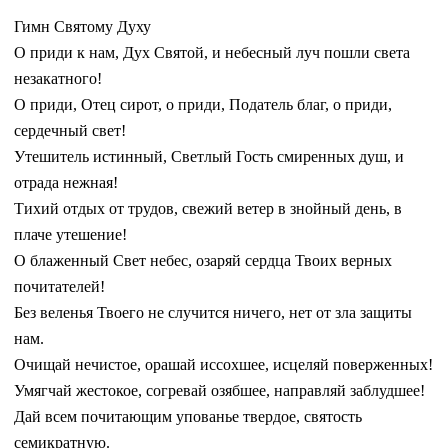
Гимн Святому Духу
О приди к нам, Дух Святой, и небесный луч пошли света
незакатного!
О приди, Отец сирот, о приди, Податель благ, о приди,
сердечный свет!
Утешитель истинный, Светлый Гость смиренных душ, и
отрада нежная!
Тихий отдых от трудов, свежий ветер в знойный день, в
плаче утешение!
О блаженный Свет небес, озаряй сердца Твоих верных
почитателей!
Без веленья Твоего не случится ничего, нет от зла защиты
нам.
Очищай нечистое, орашай иссохшее, исцеляй поверженных!
Умягчай жестокое, согревай озябшее, направляй заблудшее!
Дай всем почитающим упованье твердое, святость
семикратную.