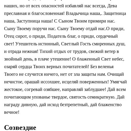
наших, но от всех опасностей избавляй нас всегда, Дева
преславная и благословенная! Владычица наша,. Защитница
наша, Заступница наша! С Сыном Твоим примири нас.
Сыну Твоему поручи нас. Сыну Твоему отдай нас.О приди,
Отец сирот, о приди, Податель благ, о приди, сердечный
свет! Утешитель истинный, Светлый Гость смиренных душ,
и отрада нежная! Тихий отдых от трудов, свежий ветер в
знойный день, в плаче утешение! О блаженный Свет небес,
озаряй сердца Твоих верных почитателей! Без веленья
Твоего не случится ничего, нет от зла защиты нам. Очищай
нечистое, орашай иссохшее, исцеляй поверженных! Умягчай
жестокое, согревай озябшее, направляй заблудшее! Дай всем
почитающим упованье твердое, святость семикратную. Дай
награду дивную, дай исход безтрепетный, дай блаженство
вечное!
Созвездие