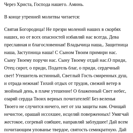
Через Христа, Господа нашего. Аминь.
В конце утренией молитвы читается:
Святая Богородица! Не презри молений наших в скорбях
наших, но от всех опасностей избавляй нас всегда, Дева
преславная и благословенная! Владычица наша,. Защитница
наша, Заступница наша! С Сыном Твоим примири нас.
Сыну Твоему поручи нас. Сыну Твоему отдай нас.О приди,
Отец сирот, о приди, Податель благ, о приди, сердечный
свет! Утешитель истинный, Светлый Гость смиренных душ,
и отрада нежная! Тихий отдых от трудов, свежий ветер в
знойный день, в плаче утешение! О блаженный Свет небес,
озаряй сердца Твоих верных почитателей! Без веленья
Твоего не случится ничего, нет от зла защиты нам. Очищай
нечистое, орашай иссохшее, исцеляй поверженных! Умягчай
жестокое, согревай озябшее, направляй заблудшее! Дай всем
почитающим упованье твердое, святость семикратную. Дай