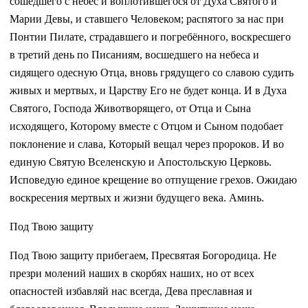
сошедшего с небес и воплотившегося от Духа Святого и
Марии Девы, и ставшего Человеком; распятого за нас при
Понтии Пилате, страдавшего и погребённого, воскресшего
в третий день по Писаниям, восшедшего на небеса и
сидящего одесную Отца, вновь грядущего со славою судить
живых и мертвых, и Царству Его не будет конца. И в Духа
Святого, Господа Животворящего, от Отца и Сына
исходящего, Которому вместе с Отцом и Сыном подобает
поклонение и слава, Который вещал через пророков. И во
единую Святую Вселенскую и Апостольскую Церковь.
Исповедую единое крещение во отпущение грехов. Ожидаю
воскресения мертвых и жизни будущего века. Аминь.
Под Твою защиту
Под Твою защиту прибегаем, Пресвятая Богородица. Не
презри молений наших в скорбях наших, но от всех
опасностей избавляй нас всегда, Дева преславная и