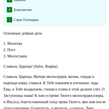
Благочестие
Страх Господень
Основные добрые дела
1. Молитва
2. Пост
3. Милостыня
Славься, Царица! (Salve, Regina)
Славься, Царица, Матерь милосердия, жизнь, отрада и
надежда наша, славься. К Тебе взываем в изгнании, чада
Евы, к Тебе воздыхаем, стеная и плача в этой долине слёз. О
Заступница наша! К нам устреми Твоего милосердия взоры,
и Иисуса, благословенный плод чрева Твоего, яви нам после
этого изгнания. О кротость, о милость, о отрада, Дева