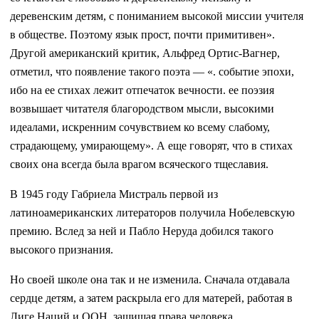
деревенским детям, с пониманием высокой миссии учителя
в обществе. Поэтому язык прост, почти примитивен».
Другой американский критик, Альфред Ортис-Вагнер,
отметил, что появление такого поэта — «. событие эпохи,
ибо на ее стихах лежит отпечаток вечности. ее поэзия
возвышает читателя благородством мысли, высокими
идеалами, искренним сочувствием ко всему слабому,
страдающему, умирающему». А еще говорят, что в стихах
своих она всегда была врагом всяческого тщеславия.
В 1945 году Габриела Мистраль первой из
латиноамериканских литераторов получила Нобелевскую
премию. Вслед за ней и Пабло Неруда добился такого
высокого признания.
Но своей школе она так и не изменила. Сначала отдавала
сердце детям, а затем раскрыла его для матерей, работая в
Лиге Наций и ООН, защищая права человека.