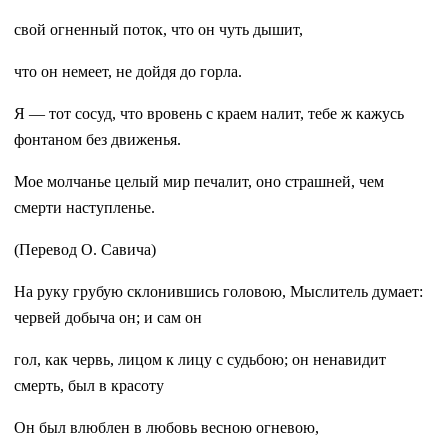
свой огненный поток, что он чуть дышит,
что он немеет, не дойдя до горла.
Я — тот сосуд, что вровень с краем налит, тебе ж кажусь
фонтаном без движенья.
Мое молчанье целый мир печалит, оно страшней, чем
смерти наступленье.
(Перевод О. Савича)
На руку грубую склонившись головою, Мыслитель думает:
червей добыча он; и сам он
гол, как червь, лицом к лицу с судьбою; он ненавидит
смерть, был в красоту
Он был влюблен в любовь весною огневою,