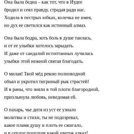
Она была бедна – как тот, что в Иудее
бродил и сеял правду, страдая ради нас.
Ходила в пестрых юбках, колечка не имея,
но дух ее светился как истинный алмаз.
Она была бодра, хоть боль в душе таилась,
и от ее улыбки хотелось зарыдать.
И даже от сандалий истоптанных лучилась
улыбки этой нежной святая благодать.
О милая! Твой мёд рекою полноводной
объял и укротил тигриный рык страстей!
И в раны, что зияли в той плоти благородной,
прихлынула любовь, неведомая ей.
О пахарь, чье дитя из уст ее узнало
молитвы и стихи, ты не подозревал,
какое пламя душу и плоть ее сжигало,
и в сердце поцелуев какой цветок алкал!