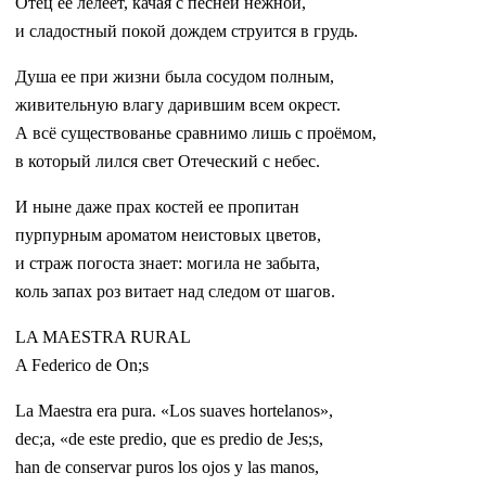
Отец ее лелеет, качая с песней нежной,
и сладостный покой дождем струится в грудь.
Душа ее при жизни была сосудом полным,
живительную влагу дарившим всем окрест.
А всё существованье сравнимо лишь с проёмом,
в который лился свет Отеческий с небес.
И ныне даже прах костей ее пропитан
пурпурным ароматом неистовых цветов,
и страж погоста знает: могила не забыта,
коль запах роз витает над следом от шагов.
LA MAESTRA RURAL
A Federico de On;s
La Maestra era pura. «Los suaves hortelanos»,
dec;a, «de este predio, que es predio de Jes;s,
han de conservar puros los ojos y las manos,