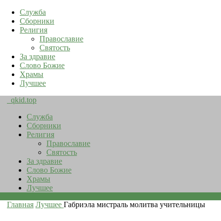
Служба
Сборники
Религия
Православие
Святость
За здравие
Слово Божие
Храмы
Лучшее
qkid.top
Служба
Сборники
Религия
Православие
Святость
За здравие
Слово Божие
Храмы
Лучшее
Главная
Лучшее
Габриэла мистраль молитва учительницы