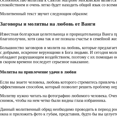
Особенностью молитвы к Святой Матроне Московской является т
спокойствием и очень легко будет находить общий язык со всем
Молитвенный текст звучит следующим образом:
Заговоры и молитвы на любовь от Ванги
Известная болгарская целительница и прорицательница Ванга п
благополучии, хотя сама так и не познала счастье в семейной жи
Большинство заговоров и молитв на любовь, которые предлагает
с добрыми, искренне верующими в Бога людьми. И сегодня моли
обладают разрушающим воздействием, поэтому с их помощью нел
в скором времени последует серьезное наказание.
Молитва на привлечение удачи в любви
Если вы знаете человека, любовь которого стремитесь привлеч
эффективным способом, который позволит решить проблему не
Молитву нужно читать на фотографию любимого человека. Очен
снимок, чтобы на нем четко были видны глаза избранника.
Данный молитвенный обряд необходимо проводить в период роста
окна и приложить фото к губам, представив, будто бы вы целуе