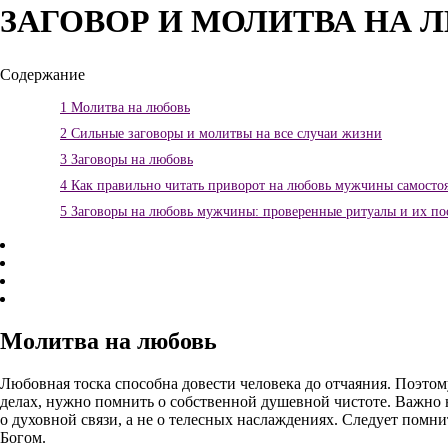
ЗАГОВОР И МОЛИТВА НА 
Содержание
1
Молитва на любовь
2
Сильные заговоры и молитвы на все случаи жизни
3
Заговоры на любовь
4
Как правильно читать приворот на любовь мужчины самосто
5
Заговоры на любовь мужчины: проверенные ритуалы и их по
Молитва на любовь
Любовная тоска способна довести человека до отчаяния. Поэто
делах, нужно помнить о собственной душевной чистоте. Важно н
о духовной связи, а не о телесных наслаждениях. Следует помни
Богом.