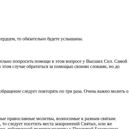
ердцем, то обязательно будете услышаны.
тельно попросить помощи в этом вопросе у Высших Сил. Самой
этом случае обратиться за помощью своими словами, но до
бращение следует повторять по три раза. Очень важно молить о
ьные православные молитвы, возносимые к разным святым:
то следует посетить места захоронений Святых, или же
ень действенной является молитва к Пресвятой Богородице,