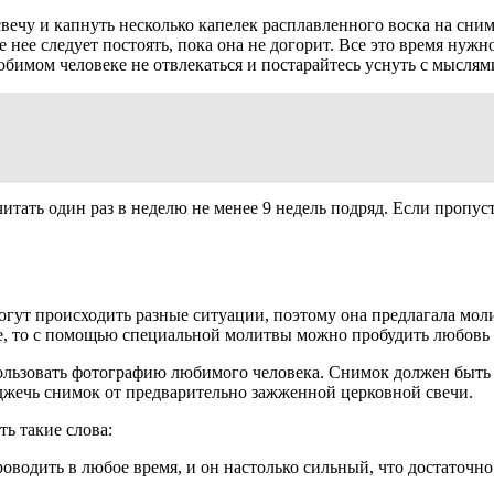
вечу и капнуть несколько капелек расплавленного воска на сни
 нее следует постоять, пока она не догорит. Все это время нужн
юбимом человеке не отвлекаться и постарайтесь уснуть с мысля
итать один раз в неделю не менее 9 недель подряд. Если пропус
гут происходить разные ситуации, поэтому она предлагала моли
е, то с помощью специальной молитвы можно пробудить любовь в 
ользовать фотографию любимого человека. Снимок должен быть
джечь снимок от предварительно зажженной церковной свечи.
ть такие слова:
водить в любое время, и он настолько сильный, что достаточно