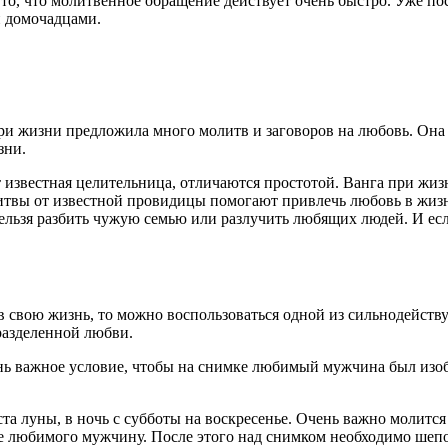
о, что молитвенное обращение действует очень быстро. Уже пос
и домочадцами.
ри жизни предложила много молитв и заговоров на любовь. Она
зни.
 известная целительница, отличаются простотой. Ванга при жиз
твы от известной провидицы помогают привлечь любовь в жизнь 
ьзя разбить чужую семью или разлучить любящих людей. И если
ь в свою жизнь, то можно воспользоваться одной из сильнодейс
разделенной любви.
ь важное условие, чтобы на снимке любимый мужчина был изоб
 луны, в ночь с субботы на воскресенье. Очень важно молится 
те любимого мужчину. После этого над снимком необходимо шепо