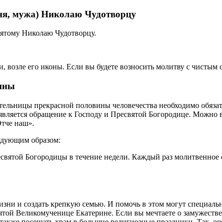
ня, мужа) Николаю Чудотворцу
вятому Николаю Чудотворцу.
возле его иконы. Если вы будете возносить молитву с чистым с
ины
ительницы прекрасной половины человечества необходимо обяза
ляется обращение к Господу и Пресвятой Богородице. Можно в 
Отче наш».
едующим образом:
вятой Богородицы в течение недели. Каждый раз молитвенное о
изни и создать крепкую семью. И помочь в этом могут специал
ой Великомученице Екатерине. Если вы мечтаете о замужестве, 
 также посещать храм в большие религиозные праздники. Так, оч