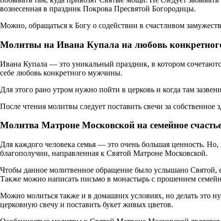
вознесенная в праздник Покрова Пресвятой Богородицы.
Можно, обращаться к Богу о содействии в счастливом замужест
Молитвы на Ивана Купала на любовь конкретно
Ивана Купала — это уникальный праздник, в котором сочетаютс
себе любовь конкретного мужчины.
Для этого рано утром нужно пойти в церковь и когда там зазвен
После чтения молитвы следует поставить свечи за собственное з
Молитва Матроне Московской на семейное счасть
Для каждого человека семья — это очень большая ценность. Но, 
благополучии, направленная к Святой Матроне Московской.
Чтобы данное молитвенное обращение было услышано Святой, ег
Также можно написать письмо в монастырь с прошением семейно
Можно молиться также и в домашних условиях, но делать это н
церковную свечу и поставить букет живых цветов.