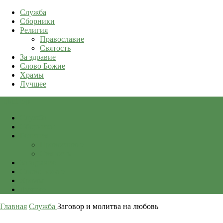
Служба
Сборники
Религия
Православие
Святость
За здравие
Слово Божие
Храмы
Лучшее
qkid.top
Служба
Сборники
Религия
Православие
Святость
За здравие
Слово Божие
Храмы
Лучшее
Главная
Служба
Заговор и молитва на любовь