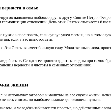
 верности в семье
 супругов наполнены любовью друг к другу. Святые Петр и Февр
 гармонизации отношений. День этих Святых отмечается 8 июля.
 нужно использовать, если супруг ушел с семьи, но в этом случ
итва, если у вас имеются дети.
х. Эта Святыня имеет большую силу. Молитвенные слова, произн
каждой семье. Сегодня ее принято дарить молодым при самом бр
ранения верности и чистоты в семейных отношениях.
учаи жизни
, и используют заговоры и молитвы на все случаи жизни. Лечен
 не весь список, но наиболее важные для человека пункты.
ыслом, и молодёжь забывает эти простые, но действенные слова