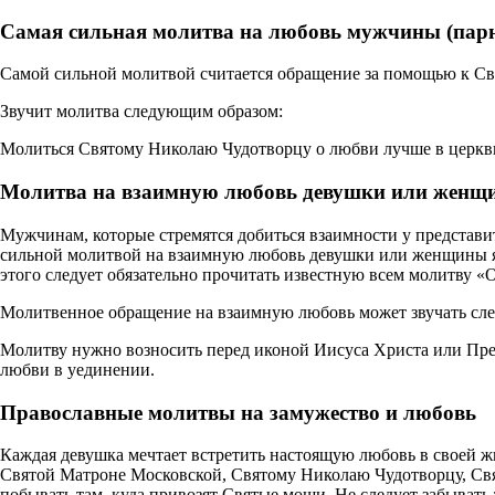
Самая сильная молитва на любовь мужчины (пар
Самой сильной молитвой считается обращение за помощью к С
Звучит молитва следующим образом:
Молиться Святому Николаю Чудотворцу о любви лучше в церкви, 
Молитва на взаимную любовь девушки или женщ
Мужчинам, которые стремятся добиться взаимности у представ
сильной молитвой на взаимную любовь девушки или женщины яв
этого следует обязательно прочитать известную всем молитву «
Молитвенное обращение на взаимную любовь может звучать сл
Молитву нужно возносить перед иконой Иисуса Христа или Прес
любви в уединении.
Православные молитвы на замужество и любовь
Каждая девушка мечтает встретить настоящую любовь в своей ж
Святой Матроне Московской, Святому Николаю Чудотворцу, Свят
побывать там, куда привозят Святые мощи. Не следует забывать