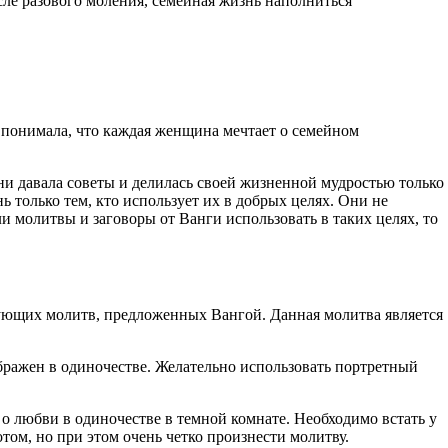
ле разового моления, семейная жизнь наполниться
 понимала, что каждая женщина мечтает о семейном
ни давала советы и делилась своей жизненной мудростью только
только тем, кто использует их в добрых целях. Они не
 молитвы и заговоры от Ванги использовать в таких целях, то
твующих молитв, предложенных Вангой. Данная молитва является
ражен в одиночестве. Желательно использовать портретный
о любви в одиночестве в темной комнате. Необходимо встать у
том, но при этом очень четко произнести молитву.