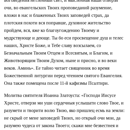
Боговедения нетленный свет, и мысленная наши отверзи
очи, во евангельских Твоих проповеданий разумение,
вложи в нас и блаженных Твоих заповедей страх, да
плотския похоти вся поправше, духовное жительство
пройдем, вся, яже ко благоугождению Твоему и
мудрствующе и деюще. Ты бо еси просвещение душ и телес
наших, Христе Боже, и Тебе славу возсылаем, со
Безначальным Твоим Отцем и Всесвятым, и Благим, и
Животворящим Твоим Духом, ныне и присно, и во веки
веков. Аминь». Ее тайно читает священник во время
Божественной литургии перед чтением святого Евангелия.
Она также помещена после 11-й кафизмы Псалтири.
Молитва святителя Иоанна Златоуста: «Господи Иисусе
Христе, отверзи ми уши сердечныя услышати слово Твое, и
разумети и творити волю Твою, яко пришлец есмь на земли:
не скрый от мене заповедей Твоих, но открый очи мои, да
разумею чудеса от закона Твоего; скажи мне безвестнея и