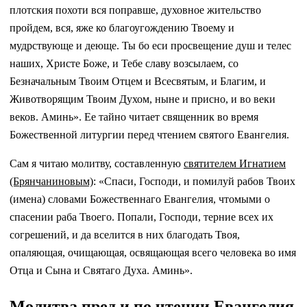
плотския похоти вся поправше, духовное жительство
пройдем, вся, яже ко благоугождению Твоему и
мудрствующе и деюще. Ты бо еси просвещение душ и телес
наших, Христе Боже, и Тебе славу возсылаем, со
Безначальным Твоим Отцем и Всесвятым, и Благим, и
Животворящим Твоим Духом, ныне и присно, и во веки
веков. Аминь». Ее тайно читает священник во время
Божественной литургии перед чтением святого Евангелия.
Сам я читаю молитву, составленную
святителем Игнатием
(Брянчаниновым)
: «Спаси, Господи, и помилуй рабов Твоих
(имена) словами Божественнаго Евангелия, чтомыми о
спасении раба Твоего. Попали, Господи, терние всех их
согрешений, и да вселится в них благодать Твоя,
опаляющая, очищающая, освящающая всего человека во имя
Отца и Сына и Святаго Духа. Аминь».
Молитва пред и по чтении Евангелия