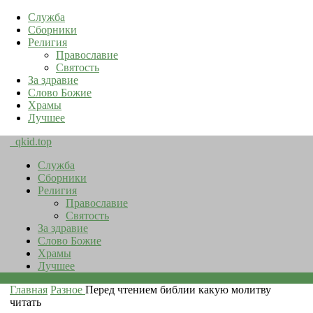
Служба
Сборники
Религия
Православие
Святость
За здравие
Слово Божие
Храмы
Лучшее
qkid.top
Служба
Сборники
Религия
Православие
Святость
За здравие
Слово Божие
Храмы
Лучшее
Главная
Разное
Перед чтением библии какую молитву
читать