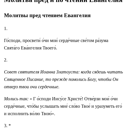
Молитвы пред чтением Евангелия
1.
Го́споди, просвети́ о́чи мои́ серде́чные све́том ра́зума
Свята́го Ева́нгелия Твоего́.
2.
Совет святителя Иоанна Златоуста: когда сядешь читать
Священное Писание, то прежде помолись Богу, чтобы Он
отверз твои очи сердечные.
Молись так:
« Г о́споди Иису́се Христе́! Отве́рзи мои́ о́чи
серде́чные, что́бы услышать мне́ сло́во Твое́ и уразуметь его́
и исполнить во́лю Твою́».
3. *