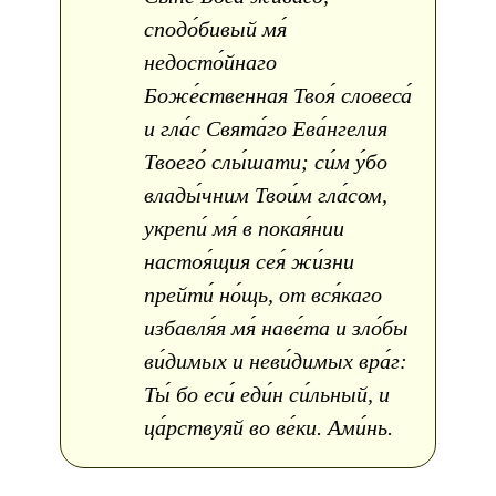
сподо́бивый мя́
недосто́йнаго
Боже́ственная Твоя́ словеса́
и гла́с Свята́го Ева́нгелия
Твоего́ слы́шати; си́м у́бо
влады́чним Твои́м гла́сом,
укрепи́ мя́ в покая́нии
настоя́щия сея́ жи́зни
прейти́ но́щь, от вся́каго
избавля́я мя́ наве́та и зло́бы
ви́димых и неви́димых вра́г:
Ты́ бо еси́ еди́н си́льный, и
ца́рствуяй во ве́ки. Ами́нь.