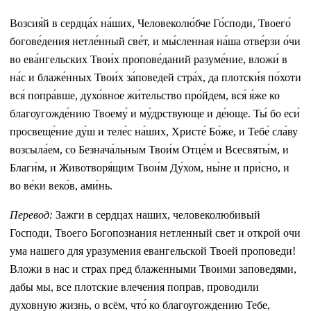
Возсия́й в сердца́х на́ших, Человеколю́бче Го́споди, Твоего́
богове́дения нетле́нный све́т, и мы́сленная на́ша отве́рзи о́чи
во ева́нгельских Твои́х пропове́даний разуме́ние, вложи́ в
на́с и блаже́нных Твои́х за́поведей стра́х, да плотски́я по́хоти
вся́ попра́вше, духо́вное жи́тельство про́йдем, вся́ я́же ко
благоугожде́нию Твоему́ и му́дрствующе и де́юще. Ты́ бо еси́
просвеще́ние ду́ш и теле́с на́ших, Христе́ Бо́же, и Тебе́ сла́ву
возсыла́ем, со Безнача́льным Твои́м Отце́м и Всесвяты́м, и
Благи́м, и Животворя́щим Твои́м Ду́хом, ны́не и при́сно, и
во ве́ки веко́в, ами́нь.
Перевод:
Зажги в сердцах наших, человеколюбивый
Господи, Твоего Богопознания нетленный свет и открой очи
ума нашего для уразумения евангельской Твоей проповеди!
Вложи в нас и страх пред блаженными Твоими заповедями,
дабы мы, все плотские влечения поправ, проводили
духовную жизнь, о всём, что́ ко благоугождению Тебе,