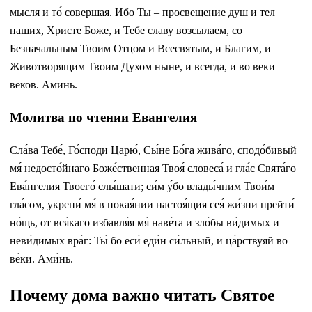
мысля и то́ совершая. Ибо Ты – просвещение душ и тел
наших, Христе Боже, и Тебе славу возсылаем, со
Безначальным Твоим Отцом и Всесвятым, и Благим, и
Животворящим Твоим Духом ныне, и всегда, и во веки
веков. Аминь.
Молитва по чтении Евангелия
Сла́ва Тебе́, Го́споди Царю́, Сы́не Бо́га жива́го, сподо́бивый
мя́ недосто́йнаго Боже́ственная Твоя́ словеса́ и гла́с Свята́го
Ева́нгелия Твоего́ слы́шати; си́м у́бо влады́чним Твои́м
гла́сом, укрепи́ мя́ в покая́нии настоя́щия сея́ жи́зни прейти́
но́щь, от вся́каго избавля́я мя́ наве́та и зло́бы ви́димых и
неви́димых вра́г: Ты́ бо еси́ еди́н си́льный, и ца́рствуяй во
ве́ки. Ами́нь.
Почему дома важно читать Святое