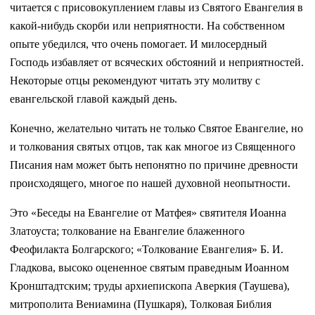
читается с присовокуплением главы из Святого Евангелия в
какой-нибудь скорби или неприятности. На собственном
опыте убедился, что очень помогает. И милосердный
Господь избавляет от всяческих обстояний и неприятностей.
Некоторые отцы рекомендуют читать эту молитву с
евангельской главой каждый день.
Конечно, желательно читать не только Святое Евангелие, но
и толкования святых отцов, так как многое из Священного
Писания нам может быть непонятно по причине древности
происходящего, многое по нашей духовной неопытности.
Это «Беседы на Евангелие от Матфея» святителя Иоанна
Златоуста; толкование на Евангелие блаженного
Феофилакта Болгарского; «Толкование Евангелия» Б. И.
Гладкова, высоко оцененное святым праведным Иоанном
Кронштадтским; труды архиепископа Аверкия (Таушева),
митрополита Вениамина (Пушкаря), Толковая Библия