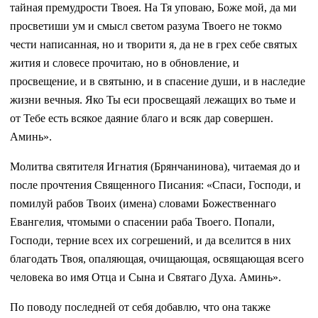
тайная премудрости Твоея. На Тя уповаю, Боже мой, да ми
просветиши ум и смысл светом разума Твоего не токмо
чести написанная, но и творити я, да не в грех себе святых
жития и словесе прочитаю, но в обновление, и
просвещение, и в святыню, и в спасение души, и в наследие
жизни вечныя. Яко Ты еси просвещаяй лежащих во тьме и
от Тебе есть всякое даяние благо и всяк дар совершен.
Аминь».
Молитва святителя Игнатия (Брянчанинова), читаемая до и
после прочтения Священного Писания: «Спаси, Господи, и
помилуй рабов Твоих (имена) словами Божественнаго
Евангелия, чтомыми о спасении раба Твоего. Попали,
Господи, терние всех их согрешений, и да вселится в них
благодать Твоя, опаляющая, очищающая, освящающая всего
человека во имя Отца и Сына и Святаго Духа. Аминь».
По поводу последней от себя добавлю, что она также