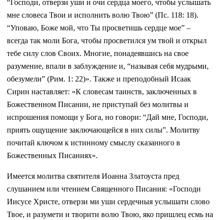
“Господи, отверзи уши и очи сердца моего, чтобы услышать
мне словеса Твои и исполнить волю Твою” (Пс. 118: 18).
“Уповаю, Боже мой, что Ты просветишь сердце мое” –
всегда так моли Бога, чтобы просветился ум твой и открыл
тебе силу слов Своих. Многие, понадеявшись на свое
разумение, впали в заблуждение и, “называя себя мудрыми,
обезумели” (Рим. 1: 22)». Также и преподобный Исаак
Сирин наставляет: «К словесам таинств, заключенных в
Божественном Писании, не приступай без молитвы и
испрошения помощи у Бога, но говори: “Дай мне, Господи,
приять ощущение заключающейся в них силы”. Молитву
почитай ключом к истинному смыслу сказанного в
Божественных Писаниях».
Имеется молитва святителя Иоанна Златоуста пред
слушанием или чтением Священного Писания: «Господи
Иисусе Христе, отверзи ми уши сердечныя услышати слово
Твое, и разумети и творити волю Твою, яко пришлец есмь на