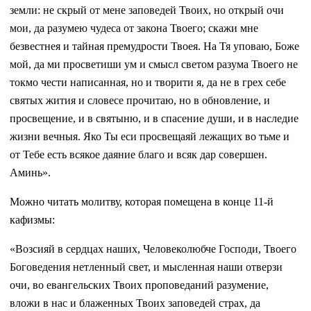
земли: не скрый от мене заповедей Твоих, но открый очи
мои, да разумею чудеса от закона Твоего; скажи мне
безвестнея и тайная премудрости Твоея. На Тя уповаю, Боже
мой, да ми просветиши ум и смысл светом разума Твоего не
токмо чести написанная, но и творити я, да не в грех себе
святых жития и словесе прочитаю, но в обновление, и
просвещение, и в святыню, и в спасение души, и в наследие
жизни вечныя. Яко Ты еси просвещаяй лежащих во тьме и
от Тебе есть всякое даяние благо и всяк дар совершен.
Аминь».
Можно читать молитву, которая помещена в конце 11-й
кафизмы:
«Возсияй в сердцах наших, Человеколюбче Господи, Твоего
Боговедения нетленный свет, и мысленная наши отверзи
очи, во евангельских Твоих проповеданий разумение,
вложи в нас и блаженных Твоих заповедей страх, да