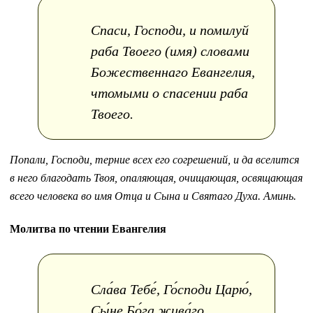
Спаси, Господи, и помилуй
раба Твоего (имя) словами
Божественнаго Евангелия,
чтомыми о спасении раба
Твоего.
Попали, Господи, терние всех его согрешений, и да вселится
в него благодать Твоя, опаляющая, очищающая, освящающая
всего человека во имя Отца и Сына и Святаго Духа. Аминь.
Молитва по чтении Евангелия
Сла́ва Тебе́, Го́споди Царю́,
Сы́не Бо́га жива́го,