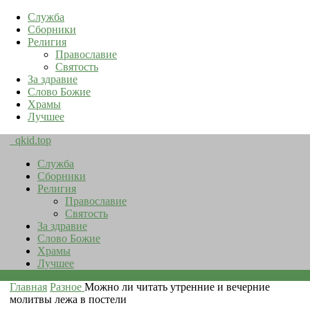
Служба
Сборники
Религия
Православие
Святость
За здравие
Слово Божие
Храмы
Лучшее
qkid.top
Служба
Сборники
Религия
Православие
Святость
За здравие
Слово Божие
Храмы
Лучшее
Главная
Разное
Можно ли читать утренние и вечерние
молитвы лежа в постели