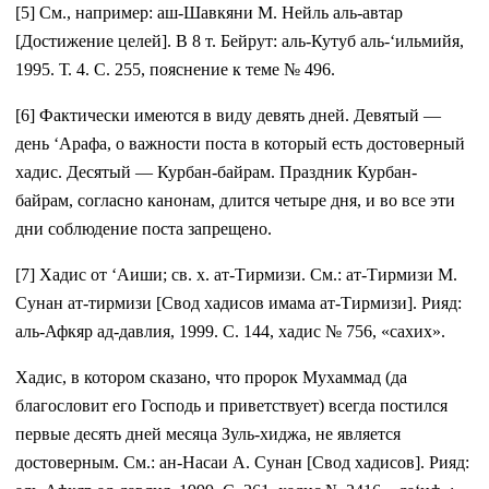
[5] См., например: аш-Шавкяни М. Нейль аль-автар
[Достижение целей]. В 8 т. Бейрут: аль-Кутуб аль-‘ильмийя,
1995. Т. 4. С. 255, пояснение к теме № 496.
[6] Фактически имеются в виду девять дней. Девятый —
день ‘Арафа, о важности поста в который есть достоверный
хадис. Десятый — Курбан-байрам. Праздник Курбан-
байрам, согласно канонам, длится четыре дня, и во все эти
дни соблюдение поста запрещено.
[7] Хадис от ‘Аиши; св. х. ат-Тирмизи. См.: ат-Тирмизи М.
Сунан ат-тирмизи [Свод хадисов имама ат-Тирмизи]. Рияд:
аль-Афкяр ад-давлия, 1999. С. 144, хадис № 756, «сахих».
Хадис, в котором сказано, что пророк Мухаммад (да
благословит его Господь и приветствует) всегда постился
первые десять дней месяца Зуль-хиджа, не является
достоверным. См.: ан-Насаи А. Сунан [Свод хадисов]. Рияд: