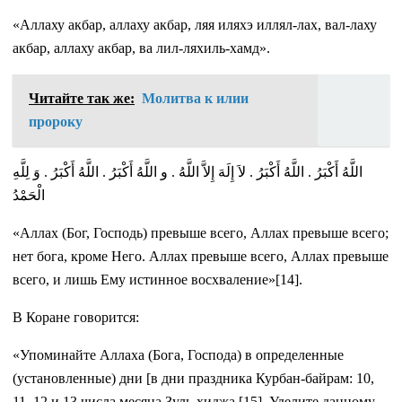
«Аллаху акбар, аллаху акбар, ляя иляхэ иллял-лах, вал-лаху
акбар, аллаху акбар, ва лил-ляхиль-хамд».
Читайте так же:
Молитва к илии
пророку
اللَّهُ أَكْبَرُ . اللَّهُ أَكْبَرُ . لاَ إِلَهَ إِلاَّ اللَّهُ . و اللَّهُ أَكْبَرُ . اللَّهُ أَكْبَرُ . وَ لِلَّهِ
الْحَمْدُ
«Аллах (Бог, Господь) превыше всего, Аллах превыше всего;
нет бога, кроме Него. Аллах превыше всего, Аллах превыше
всего, и лишь Ему истинное восхваление»[14].
В Коране говорится:
«Упоминайте Аллаха (Бога, Господа) в определенные
(установленные) дни [в дни праздника Курбан-байрам: 10,
11, 12 и 13 числа месяца Зуль-хиджа [15]. Уделите данному