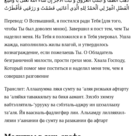
ذَهَبَ الظَّمَأُ وَ ابْتَلَّتِ الْعُرُوقُ وَ ثَبَتَ الْأَجْرُ إِنْ شَاءَ اللهُ تَعَلَى يَا وَاسِعَ
الْفَضْلِ اغْفِرْ لِي اَلْحَمْدُ لِلهِ الَّذِي أَعَانَنِي فَصُمْتُ وَ رَزَقَنِي فَأَفْطَرْتُ
Перевод: О Всевышний, я постился ради Тебя [для того,
чтобы Ты был доволен мною]. Завершил я пост тем, чем Ты
наделил меня. На Тебя я положился и в Тебя уверовал. Ушла
жажда, наполнились жилы влагой, и утвердилось
вознаграждение, если пожелаешь Ты. О Обладатель
безграничной милости, прости грехи мои. Хвала Господу,
Который помог мне поститься и наделил меня тем, чем я
совершил разговение
Транслит: Аллаахумма лякя сумту ва ‘аляя ризкыкя афтарту
ва ‘аляйкя таваккяльту ва бикя аамант. Зэхэбэ ззомэу
вабтэллятиль-‘урууку ва сэбэталь-аджру ин шээаллааху
та‘аля. Йя ваасиаль-фадлигфир лии. Альхамду лилляяхил-
лязии э‘аанании фа сумту ва разакании фа афтарт