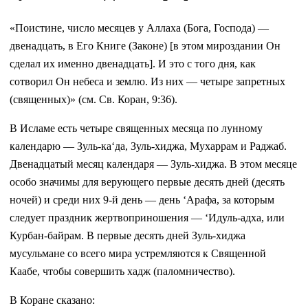
«Поистине, число месяцев у Аллаха (Бога, Господа) —
двенадцать, в Его Книге (Законе) [в этом мироздании Он
сделал их именно двенадцать]. И это с того дня, как
сотворил Он небеса и землю. Из них — четыре запретных
(священных)» (см. Св. Коран, 9:36).
В Исламе есть четыре священных месяца по лунному
календарю — Зуль-ка‘да, Зуль-хиджа, Мухаррам и Раджаб.
Двенадцатый месяц календаря — Зуль-хиджа. В этом месяце
особо значимы для верующего первые десять дней (десять
ночей) и среди них 9-й день — день ‘Арафа, за которым
следует праздник жертвоприношения — ‘Идуль-адха, или
Курбан-байрам. В первые десять дней Зуль-хиджа
мусульмане со всего мира устремляются к Священной
Каабе, чтобы совершить хадж (паломничество).
В Коране сказано: