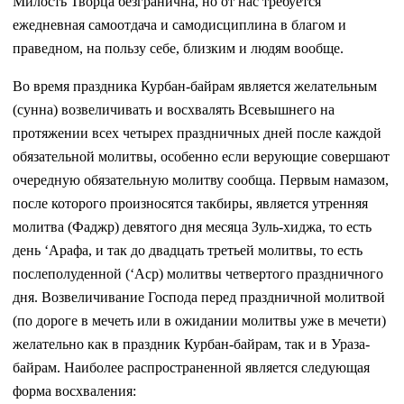
Милость Творца безгранична, но от нас требуется
ежедневная самоотдача и самодисциплина в благом и
праведном, на пользу себе, близким и людям вообще.
Во время праздника Курбан-байрам является желательным
(сунна) возвеличивать и восхвалять Всевышнего на
протяжении всех четырех праздничных дней после каждой
обязательной молитвы, особенно если верующие совершают
очередную обязательную молитву сообща. Первым намазом,
после которого произносятся такбиры, является утренняя
молитва (Фаджр) девятого дня месяца Зуль-хиджа, то есть
день ‘Арафа, и так до двадцать третьей молитвы, то есть
послеполуденной (‘Аср) молитвы четвертого праздничного
дня. Возвеличивание Господа перед праздничной молитвой
(по дороге в мечеть или в ожидании молитвы уже в мечети)
желательно как в праздник Курбан-байрам, так и в Ураза-
байрам. Наиболее распространенной является следующая
форма восхваления: