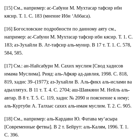
[15] См., например: ас-Сабуни М. Мухтасар тафсир ибн
кясир. Т. 1. С. 183 (мнение Ибн ‘Аббаса).
[16] Богословские подробности по данному аяту см.,
например: ас-Сабуни М. Мухтасар тафсир ибн кясир. Т. 1. С.
183; аз-Зухайли В. Ат-тафсир аль-мунир. В 17 т. Т. 1. С. 578,
584, 585.
[17] См.: ан-Найсабури М. Сахих муслим [Свод хадисов
имама Муслима]. Рияд: аль-Афкяр ад-давлия, 1998. С. 818,
819, хадис 39–(1977); аз-Зухайли В. Аль-фикх аль-ислами ва
адыллятух. В 11 т. Т. 4. С. 2704; аш-Шавкяни М. Нейль аль-
автар. В 8 т. Т. 5. С. 119, хадис № 2090 и пояснение к нему;
аль-Куртуби А. Талхыс сахих аль-имам муслим. Т. 2. С. 905.
[18] См., например: аль-Кардави Ю. Фатава му‘асыра
[Современные фетвы]. В 2 т. Бейрут: аль-Калям, 1996. Т. 1.
С. 396.