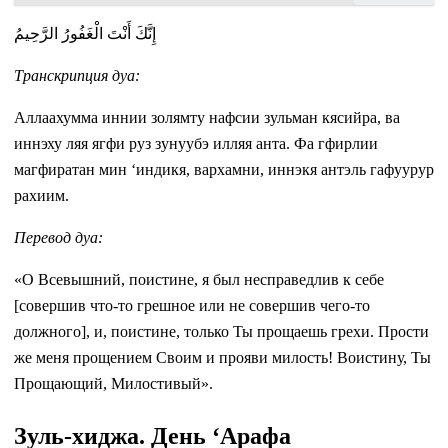
إِنَّكَ أَنْتَ الْغَفُورُ الرَّحِيمُ
Транскрипция дуа:
Аллаахумма иннии золямту нафсии зульман кясийра, ва
иннэху ляя ягфи руз зунуубэ илляя анта. Фа гфирлии
магфиратан мин ‘индикя, вархамни, иннэкя антэль гафуурур
рахиим.
Перевод дуа:
«О Всевышний, поистине, я был несправедлив к себе
[совершив что-то грешное или не совершив чего-то
должного], и, поистине, только Ты прощаешь грехи. Прости
же меня прощением Своим и прояви милость! Воистину, Ты
Прощающий, Милостивый».
Зуль-хиджа. День ‘Арафа