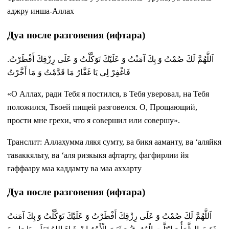
аджру инша-Аллах
Дуа после разговения (ифтара)
اَللَّهُمَّ لَكَ صُمْتُ وَ بِكَ آمَنْتُ وَ عَلَيْكَ تَوَكَّلْتُ وَ عَلَى رِزْقِكَ أَفْطَرْتُ.
فَاغْفِرْ لِي يَا غَفَّارُ مَا قَدَّمْتُ وَ مَا أَخَّرْتُ
«О Аллах, ради Тебя я постился, в Тебя уверовал, на Тебя
положился, Твоей пищей разговелся. О, Прощающий,
прости мне грехи, что я совершил или совершу».
Транслит: Аллахумма лякя сумту, ва бикя ааманту, ва ‘аляйкя
таваккяльту, ва ‘аля ризкыкя афтарту, фагфирлии йя
гаффаару маа каддамту ва маа аххарту
Дуа после разговения (ифтара)
اَللَّهُمَّ لَكَ صُمْتُ وَ عَلَى رِزْقِكَ أَفْطَرْتُ وَ عَلَيْكَ تَوَكَّلْتُ وَ بِكَ آمَنتُ