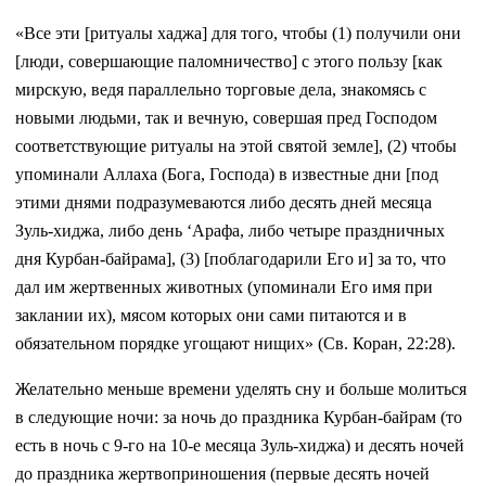
«Все эти [ритуалы хаджа] для того, чтобы (1) получили они
[люди, совершающие паломничество] с этого пользу [как
мирскую, ведя параллельно торговые дела, знакомясь с
новыми людьми, так и вечную, совершая пред Господом
соответствующие ритуалы на этой святой земле], (2) чтобы
упоминали Аллаха (Бога, Господа) в известные дни [под
этими днями подразумеваются либо десять дней месяца
Зуль-хиджа, либо день ‘Арафа, либо четыре праздничных
дня Курбан-байрама], (3) [поблагодарили Его и] за то, что
дал им жертвенных животных (упоминали Его имя при
заклании их), мясом которых они сами питаются и в
обязательном порядке угощают нищих» (Св. Коран, 22:28).
Желательно меньше времени уделять сну и больше молиться
в следующие ночи: за ночь до праздника Курбан-байрам (то
есть в ночь с 9-го на 10-е месяца Зуль-хиджа) и десять ночей
до праздника жертвоприношения (первые десять ночей