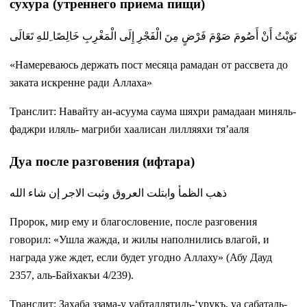
сухура (утреннего приема пищи)
نَوَيْتُ أَنْ أَصُومَ صَوْمَ فَرْضٍ مِنَ الْفَجْرِ إِلَى الْمَغْرِبِ خَالِصًا ِللهِ تَعَالَى
«Намереваюсь держать пост месяца рамадан от рассвета до
заката искренне ради Аллаха»
Транслит: Навайту ан-асуума саума шяхри рамадаан миняль-
фаджри иляль- магриби хаалисан лилляяхи тя’ааля
Дуа после разговения (ифтара)
ذهب الظمأ وابتلت العروق وثبت الاجر إن شاء الله
Пророк, мир ему и благословение, после разговения
говорил: «Ушла жажда, и жилы наполнились влагой, и
награда уже ждет, если будет угодно Аллаху» (Абу Дауд
2357, аль-Байхакъи 4/239).
Транслит: Захаба ззама-у уабталлятиль-‘урукъ, уа сабаталь-