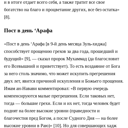
и в итоге отдает всего себя, а также тратит все свое
богатство на благо и процветание других, все без остатка»
[8].
Пост в день ‘Арафа
«Пост в день ‘Арафа [в 9-й день месяца Зуль-хиджа]
способствует прощению грехов за два года, прошедший и
будущий» [9], — сказал пророк Мухаммад (да благословит
его Всевышний и приветствует). То есть воздаяние от Бога
за него столь значимо, что может искупить прегрешения
двух лет, явится причиной искупления и Божьего прощения.
Имам ан-Навави комментировал: «В первую очередь
компенсируются малые прегрешения. Если таковых нет,
тогда — большие грехи. Если и их нет, тогда человек будет
поднят на более высокие уровни (праведности и
благочестия пред Богом, а после Судного Дня — на более
высокие уровни в Раю)» [10]. Но для совершающих хадж