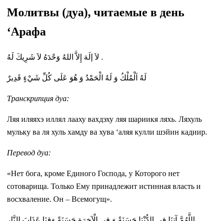
Молитвы (дуа), читаемые в день
‘Арафа
لاَ إلَهَ إِلاَّ اللهُ وَحْدَهُ لاَ شَرِيكَ لَهُ .
لَهُ اَلْمُلْكُ وَ لَهُ الْحَمْدُ وَ هُوَ عَلَى كُلِّ شَيْءٍ قَدِيرٌ
Транскрипция дуа:
Ляя иляяхэ иллял лааху вахдэху ляя шариикя ляхь. Ляхуль
мульку ва ля хуль хамду ва хува ‘аляя кулли шэйин кадиир.
Перевод дуа:
«Нет бога, кроме Единого Господа, у Которого нет
сотоварища. Только Ему принадлежит истинная власть и
восхваление. Он – Всемогущ».
اللَّهُمَّ آتِنَا فِي الدُّنْيَا حَسَنَةً وَ فِي الْآخِرَةِ حَسَنَةً وَقِنَا عَذَابَ النَّارِ