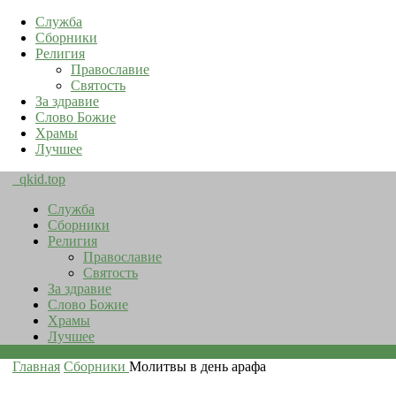
Служба
Сборники
Религия
Православие
Святость
За здравие
Слово Божие
Храмы
Лучшее
qkid.top
Служба
Сборники
Религия
Православие
Святость
За здравие
Слово Божие
Храмы
Лучшее
Главная
Сборники
Молитвы в день арафа