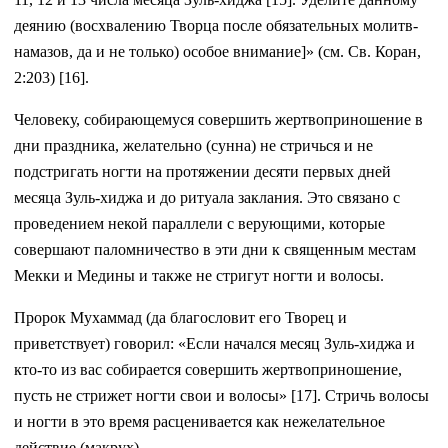
деянию (восхвалению Творца после обязательных молитв-
намазов, да и не только) особое внимание]» (см. Св. Коран,
2:203) [16].
Человеку, собирающемуся совершить жертвоприношение в
дни праздника, желательно (сунна) не стричься и не
подстригать ногти на протяжении десяти первых дней
месяца Зуль-хиджа и до ритуала заклания. Это связано с
проведением некой параллели с верующими, которые
совершают паломничество в эти дни к священным местам
Мекки и Медины и также не стригут ногти и волосы.
Пророк Мухаммад (да благословит его Творец и
приветствует) говорил: «Если начался месяц Зуль-хиджа и
кто-то из вас собирается совершить жертвоприношение,
пусть не стрижет ногти свои и волосы» [17]. Стричь волосы
и ногти в это время расценивается как нежелательное
действие (макрух).