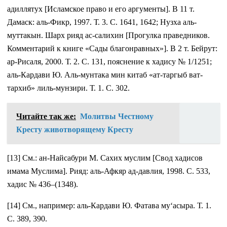
адиллятух [Исламское право и его аргументы]. В 11 т.
Дамаск: аль-Фикр, 1997. Т. 3. С. 1641, 1642; Нузха аль-
муттакын. Шарх рияд ас-салихин [Прогулка праведников.
Комментарий к книге «Сады благонравных»]. В 2 т. Бейрут:
ар-Рисаля, 2000. Т. 2. С. 131, пояснение к хадису № 1/1251;
аль-Кардави Ю. Аль-мунтака мин китаб «ат-таргыб ват-
тархиб» лиль-мунзири. Т. 1. С. 302.
Читайте так же:
Молитвы Честному
Кресту животворящему Кресту
[13] См.: ан-Найсабури М. Сахих муслим [Свод хадисов
имама Муслима]. Рияд: аль-Афкяр ад-давлия, 1998. С. 533,
хадис № 436–(1348).
[14] См., например: аль-Кардави Ю. Фатава му‘асыра. Т. 1.
С. 389, 390.