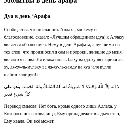
Молитвы в день арафа
Дуа в день ‘Арафа
Сообщается, что посланник Аллаха, мир ему и
благословение, сказал: «Лучшим обращением (дуа) к Аллаху
является обращение к Нему в день Арафата, а лучшими из
тех слов, что произносил я сам и пророки, жившие до меня,
являются слова: Ля иляха илля-Ллаху вахда-ху ля шарикя ля-
ху, ля-ху-ль-мульку ва ля-ху-ль-хамду ва хуа ‘аля кулли
шайин кадирун!»
لا إلهَ إلاّ اللّهُ وَحْـدَهُ لا شَـريكَ له، لهُ المُلـكُ ولهُ الحَمـد، وهوَ على
كلّ شيءٍ قدير
Перевод смысла: Нет бога, кроме одного лишь Аллаха, у
Которого нет сотоварища, Ему принадлежит владычество,
Ему хвала, Он всё может.