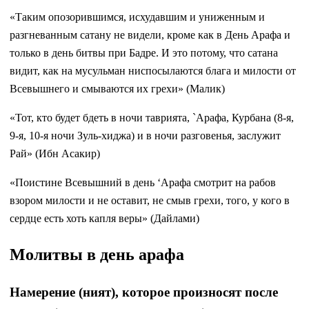
«Таким опозорившимся, исхудавшим и униженным и
разгневанным сатану не видели, кроме как в День Арафа и
только в день битвы при Бадре. И это потому, что сатана
видит, как на мусульман ниспосылаются блага и милости от
Всевышнего и смываются их грехи» (Малик)
«Тот, кто будет бдеть в ночи таврията, `Арафа, Курбана (8-я,
9-я, 10-я ночи Зуль-хиджа) и в ночи разговенья, заслужит
Рай» (Ибн Асакир)
«Поистине Всевышний в день ‘Арафа смотрит на рабов
взором милости и не оставит, не смыв грехи, того, у кого в
сердце есть хоть капля веры» (Дайлами)
Молитвы в день арафа
Намерение (ният), которое произносят после