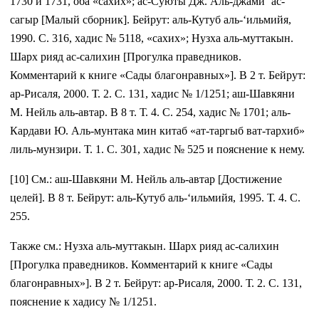
1730 и 1731, оба «сахих»; ас-Суюты Дж. Аль-джами‘ ас-
сагыр [Малый сборник]. Бейрут: аль-Кутуб аль-‘ильмийя,
1990. С. 316, хадис № 5118, «сахих»; Нузха аль-муттакын.
Шарх рияд ас-салихин [Прогулка праведников.
Комментарий к книге «Сады благонравных»]. В 2 т. Бейрут:
ар-Рисаля, 2000. Т. 2. С. 131, хадис № 1/1251; аш-Шавкяни
М. Нейль аль-автар. В 8 т. Т. 4. С. 254, хадис № 1701; аль-
Кардави Ю. Аль-мунтака мин китаб «ат-таргыб ват-тархиб»
лиль-мунзири. Т. 1. С. 301, хадис № 525 и пояснение к нему.
[10] См.: аш-Шавкяни М. Нейль аль-автар [Достижение
целей]. В 8 т. Бейрут: аль-Кутуб аль-‘ильмийя, 1995. Т. 4. С.
255.
Также см.: Нузха аль-муттакын. Шарх рияд ас-салихин
[Прогулка праведников. Комментарий к книге «Сады
благонравных»]. В 2 т. Бейрут: ар-Рисаля, 2000. Т. 2. С. 131,
пояснение к хадису № 1/1251.