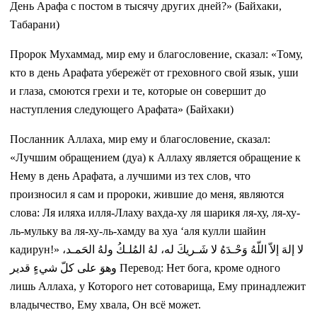
День Арафа с постом в тысячу других дней?» (Байхаки,
Табарани)
Пророк Мухаммад, мир ему и благословение, сказал: «Тому,
кто в день Арафата убережёт от греховного свой язык, уши
и глаза, смоются грехи и те, которые он совершит до
наступления следующего Арафата» (Байхаки)
Посланник Аллаха, мир ему и благословение, сказал:
«Лучшим обращением (дуа) к Аллаху является обращение к
Нему в день Арафата, а лучшими из тех слов, что
произносил я сам и пророки, жившие до меня, являются
слова: Ля иляха илля-Ллаху вахда-ху ля шарикя ля-ху, ля-ху-
ль-мульку ва ля-ху-ль-хамду ва хуа ‘аля кулли шайин
кадирун!» لا إلهَ إلاّ اللّهُ وَحْـدَهُ لا شَـريكَ له، لهُ المُلـكُ ولهُ الحَمـد،
وهوَ على كلّ شيءٍ قدير Перевод: Нет бога, кроме одного
лишь Аллаха, у Которого нет сотоварища, Ему принадлежит
владычество, Ему хвала, Он всё может.