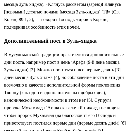
месяца Зуль-хиджа). «Клянусь рассветом (зарею)! Клянусь
[первыми] десятью ночами [месяца Зуль-хиджа] [1]!» (Св.
Коран, 89:1, 2), — говорит Господь миров в Коране,
подчеркивая особенность этих ночей.
Дополнительный пост в Зуль-хиджа
В мусульманской традиции практикуются дополнительные
дни поста, например пост в день ‘Арафа (9-й день месяца
Зуль-хиджа) [2]. Можно поститься и все первые девять [3]
дней месяца Зуль-хиджа [4], но соблюдение поста в эти дни
возможно в качестве дополнительной формы поклонения
Творцу (как одно из дополнительных добрых дел),
канонической необходимости в этом нет [5]. Супруга
пророка Мухаммада ‘Аиша сказала: «Я никогда не видела,
чтобы пророк Мухаммад (да благословит его Господь и
приветствует) постился первые дни (первые десять дней) [6]
месяца Зуль-хиджа [перед Курбан-байрамом]» [7].