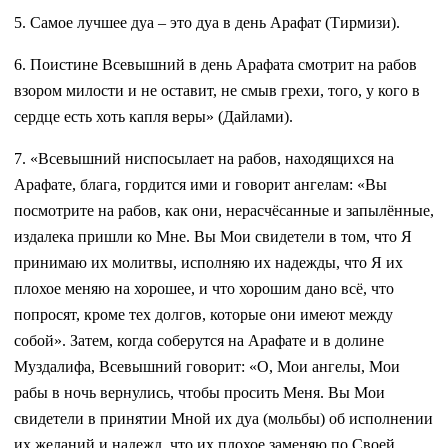
5. Самое лучшее дуа – это дуа в день Арафат (Тирмизи).
6. Поистине Всевышний в день Арафата смотрит на рабов
взором милости и не оставит, не смыв грехи, того, у кого в
сердце есть хоть капля веры» (Дайлами).
7. «Всевышний ниспосылает на рабов, находящихся на
Арафате, блага, гордится ими и говорит ангелам: «Вы
посмотрите на рабов, как они, нерасчёсанные и запылённые,
издалека пришли ко Мне. Вы Мои свидетели в том, что Я
принимаю их молитвы, исполняю их надежды, что Я их
плохое меняю на хорошее, и что хорошим дано всё, что
попросят, кроме тех долгов, которые они имеют между
собой». Затем, когда соберутся на Арафате и в долине
Муздалифа, Всевышний говорит: «О, Мои ангелы, Мои
рабы в ночь вернулись, чтобы просить Меня. Вы Мои
свидетели в принятии Мной их дуа (мольбы) об исполнении
их желаний и надежд, что их плохое заменяю по Своей