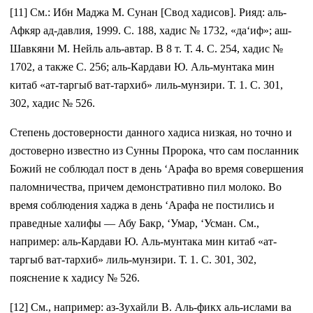
[11] См.: Ибн Маджа М. Сунан [Свод хадисов]. Рияд: аль-
Афкяр ад-давлия, 1999. С. 188, хадис № 1732, «да‘иф»; аш-
Шавкяни М. Нейль аль-автар. В 8 т. Т. 4. С. 254, хадис №
1702, а также С. 256; аль-Кардави Ю. Аль-мунтака мин
китаб «ат-таргыб ват-тархиб» лиль-мунзири. Т. 1. С. 301,
302, хадис № 526.
Степень достоверности данного хадиса низкая, но точно и
достоверно известно из Сунны Пророка, что сам посланник
Божий не соблюдал пост в день ‘Арафа во время совершения
паломничества, причем демонстративно пил молоко. Во
время соблюдения хаджа в день ‘Арафа не постились и
праведные халифы — Абу Бакр, ‘Умар, ‘Усман. См.,
например: аль-Кардави Ю. Аль-мунтака мин китаб «ат-
таргыб ват-тархиб» лиль-мунзири. Т. 1. С. 301, 302,
пояснение к хадису № 526.
[12] См., например: аз-Зухайли В. Аль-фикх аль-ислами ва