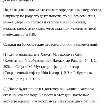
Но, если для человека это создает определенные неудобства,
например по роду его деятельности, то он, без сомнения,
может уверенно бриться и стричься. Канонически,
нежелательность аннулируется даже при незначительной
необходимости [18].
Ссылки на богословские первоисточники и комментарий:
[1] См., например: аль-Хамсы М. Тафсир ва баян
[Комментарий и объяснение]. Дамаск: ар-Рашид, [б. г.]. С.
593; ас-Сабуни М. Мухтасар тафсир ибн кясир
[Сокращенный тафсир Ибн Кясира]. В 3 т. Бейрут: аль-
Калям, [б. г.]. Т. 3. С. 635.
[2] Далее будет приведет достоверный хадис, в котором
сказано, что соблюдение поста в этот день настолько
вознаграждаемо, что может искупить грехи двух лет. См.,