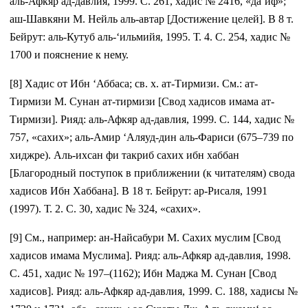
аль-Афкяр ад-давлия, 1999. С. 261, хадис № 2416, «да‘иф»;
аш-Шавкяни М. Нейль аль-автар [Достижение целей]. В 8 т.
Бейрут: аль-Кутуб аль-‘ильмийя, 1995. Т. 4. С. 254, хадис №
1700 и пояснение к нему.
[8] Хадис от Ибн ‘Аббаса; св. х. ат-Тирмизи. См.: ат-
Тирмизи М. Сунан ат-тирмизи [Свод хадисов имама ат-
Тирмизи]. Рияд: аль-Афкяр ад-давлия, 1999. С. 144, хадис №
757, «сахих»; аль-Амир ‘Аляуд-дин аль-Фариси (675–739 по
хиджре). Аль-ихсан фи такриб сахих ибн хаббан
[Благородный поступок в приближении (к читателям) свода
хадисов Ибн Хаббана]. В 18 т. Бейрут: ар-Рисаля, 1991
(1997). Т. 2. С. 30, хадис № 324, «сахих».
[9] См., например: ан-Найсабури М. Сахих муслим [Свод
хадисов имама Муслима]. Рияд: аль-Афкяр ад-давлия, 1998.
С. 451, хадис № 197–(1162); Ибн Маджа М. Сунан [Свод
хадисов]. Рияд: аль-Афкяр ад-давлия, 1999. С. 188, хадисы №