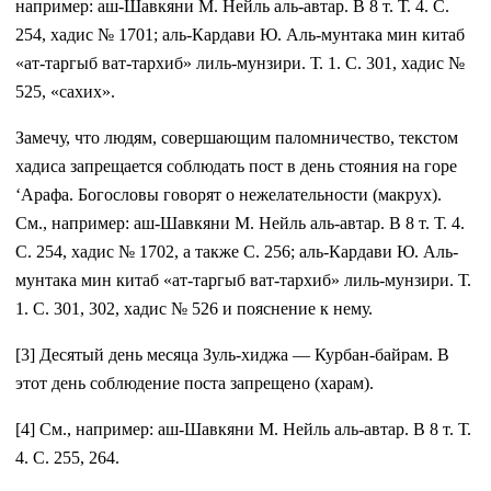
например: аш-Шавкяни М. Нейль аль-автар. В 8 т. Т. 4. С.
254, хадис № 1701; аль-Кардави Ю. Аль-мунтака мин китаб
«ат-таргыб ват-тархиб» лиль-мунзири. Т. 1. С. 301, хадис №
525, «сахих».
Замечу, что людям, совершающим паломничество, текстом
хадиса запрещается соблюдать пост в день стояния на горе
‘Арафа. Богословы говорят о нежелательности (макрух).
См., например: аш-Шавкяни М. Нейль аль-автар. В 8 т. Т. 4.
С. 254, хадис № 1702, а также С. 256; аль-Кардави Ю. Аль-
мунтака мин китаб «ат-таргыб ват-тархиб» лиль-мунзири. Т.
1. С. 301, 302, хадис № 526 и пояснение к нему.
[3] Десятый день месяца Зуль-хиджа — Курбан-байрам. В
этот день соблюдение поста запрещено (харам).
[4] См., например: аш-Шавкяни М. Нейль аль-автар. В 8 т. Т.
4. С. 255, 264.