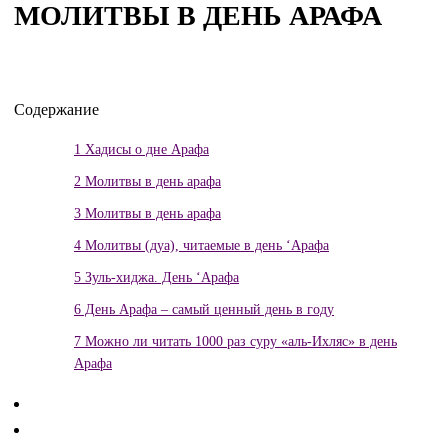
МОЛИТВЫ В ДЕНЬ АРАФА
Содержание
1
Хадисы о дне Арафа
2
Молитвы в день арафа
3
Молитвы в день арафа
4
Молитвы (дуа), читаемые в день ‘Арафа
5
Зуль-хиджа. День ‘Арафа
6
День Арафа – самый ценный день в году
7
Можно ли читать 1000 раз суру «аль-Ихляс» в день
Арафа