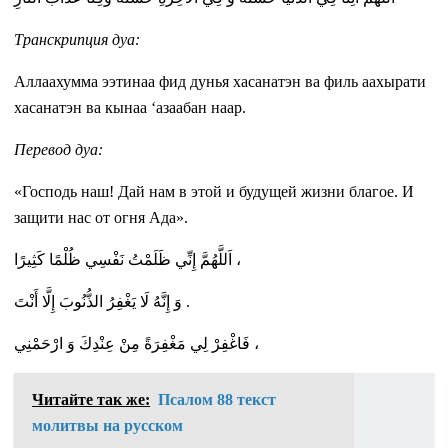
Транскрипция дуа:
Аллаахумма ээтинаа фид дунья хасанатэн ва филь аахырати
хасанатэн ва кынаа ‘азаабан наар.
Перевод дуа:
«Господь наш! Дай нам в этой и будущей жизни благое. И
защити нас от огня Ада».
اَللَّهُمَّ إِنِّي ظَلَمْتُ نَفْسِي ظُلْمًا كَثِيرًا ،
وَ إِنَّەُ لَا يَغْفِرُ الذُّنُوبَ إِلَّا أَنْتَ .
فَاغْفِرْ لِي مَغْفِرَةً مِنْ عِنْدِكَ وَ ارْحَمْنِي ،
Читайте так же:
Псалом 88 текст
молитвы на русском