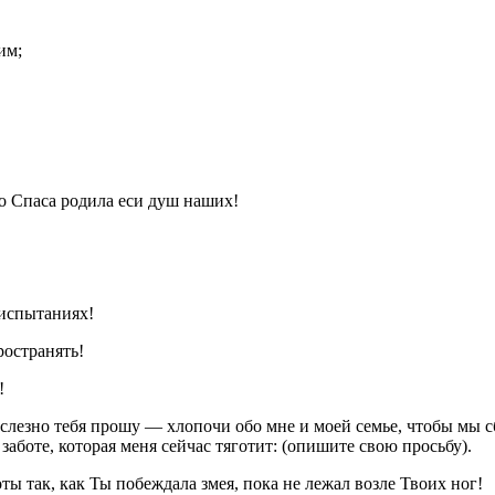
им;
о Спаса родила еси душ наших!
 испытаниях!
ространять!
!
 слезно тебя прошу — хлопочи обо мне и моей семье, чтобы мы с
аботе, которая меня сейчас тяготит: (опишите свою просьбу).
ы так, как Ты побеждала змея, пока не лежал возле Твоих ног!