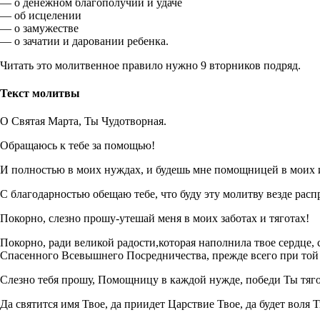
— о денежном благополучии и удаче
— об исцелении
— о замужестве
— о зачатии и даровании ребенка.
Читать это молитвенное правило нужно 9 вторников подряд.
Текст молитвы
О Святая Марта, Ты Чудотворная.
Обращаюсь к тебе за помощью!
И полностью в моих нуждах, и будешь мне помощницей в моих
С благодарностью обещаю тебе, что буду эту молитву везде расп
Покорно, слезно прошу-утешай меня в моих заботах и тяготах!
Покорно, ради великой радости,которая наполнила твое сердце, 
Спасенного Всевышнего Посредничества, прежде всего при той з
Слезно тебя прошу, Помощницу в каждой нужде, победи Ты тягот
Да святится имя Твое, да приидет Царствие Твое, да будет воля Т