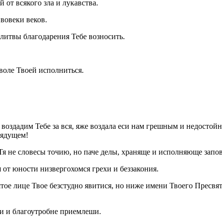
от всякого зла и лукавства.
вовеки веков.
олитвы благодарения Тебе возносить.
воле Твоей исполниться.
воздадим Тебе за вся, яже воздала еси нам грешным и недостойн
рядущем!
Тя не словесы точию, но паче делы, храняще и исполняюще запов
от юности низвергохомся грехи и беззакония.
тое лице Твое безстудно явитися, но ниже имени Твоего Пресвя
и и благоутробне приемлеши.