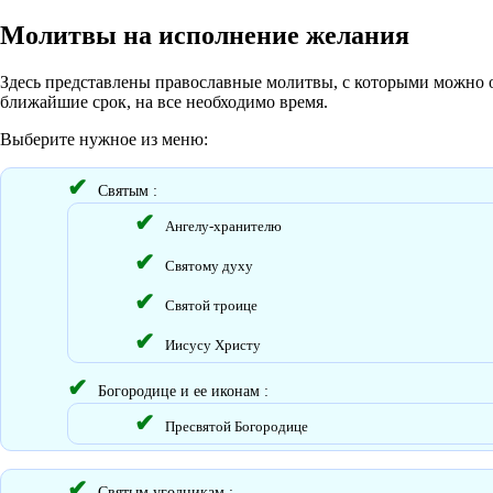
Молитвы на исполнение желания
Здесь представлены православные молитвы, с которыми можно о
ближайшие срок, на все необходимо время.
Выберите нужное из меню:
Святым :
Ангелу-хранителю
Святому духу
Святой троице
Иисусу Христу
Богородице и ее иконам :
Пресвятой Богородице
Святым угодникам :