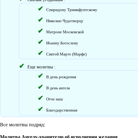
Спиридону Тримифунтскому
Николаю Чудотворцу
Матроне Московской
Иоанну Богослову
Святой Марте (Марфе)
Еще молитвы :
В день рождения
В день ангела
Отче наш
Благодарственная
Все молитвы подряд:
Молитва Ангелу-хранителю об исполнении желания