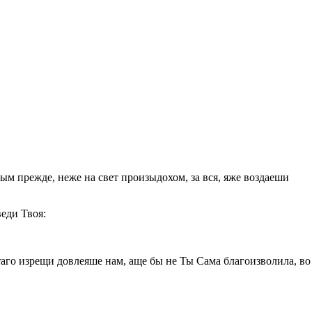
ым прежде, неже на свет произыдохом, за вся, яже воздаеши
еди Твоя:
таго изрещи довлеяше нам, аще бы не Ты Сама благоизволила, во