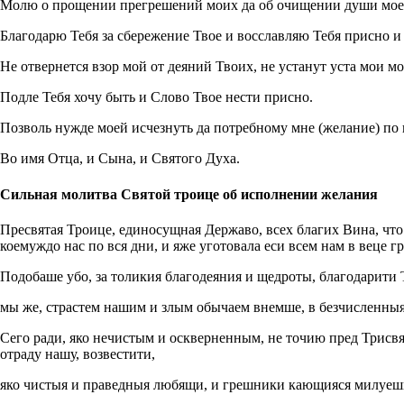
Молю о прощении прегрешений моих да об очищении души моей 
Благодарю Тебя за сбережение Твое и восславляю Тебя присно и 
Не отвернется взор мой от деяний Твоих, не устанут уста мои м
Подле Тебя хочу быть и Слово Твое нести присно.
Позволь нужде моей исчезнуть да потребному мне (желание) по 
Во имя Отца, и Сына, и Святого Духа.
Сильная молитва Святой троице об исполнении желания
Пресвятая Троице, единосущная Державо, всех благих Вина, что 
коемуждо нас по вся дни, и яже уготовала еси всем нам в веце г
Подобаше убо, за толикия благодеяния и щедроты, благодарити 
мы же, страстем нашим и злым обычаем внемше, в безчисленныя 
Сего ради, яко нечистым и оскверненным, не точию пред Трисвя
отраду нашу, возвестити,
яко чистыя и праведныя любящи, и грешники кающияся милуеш