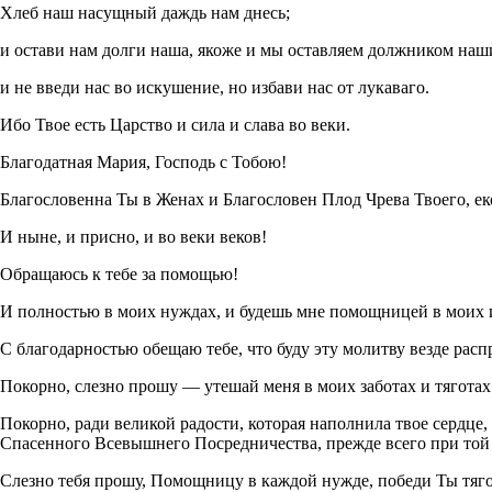
Хлеб наш насущный даждь нам днесь;
и остави нам долги наша, якоже и мы оставляем должником наш
и не введи нас во искушение, но избави нас от лукаваго.
Ибо Твое есть Царство и сила и слава во веки.
Благодатная Мария, Господь с Тобою!
Благословенна Ты в Женах и Благословен Плод Чрева Твоего, ек
И ныне, и присно, и во веки веков!
Обращаюсь к тебе за помощью!
И полностью в моих нуждах, и будешь мне помощницей в моих
С благодарностью обещаю тебе, что буду эту молитву везде расп
Покорно, слезно прошу — утешай меня в моих заботах и тяготах
Покорно, ради великой радости, которая наполнила твое сердце,
Спасенного Всевышнего Посредничества, прежде всего при той з
Слезно тебя прошу, Помощницу в каждой нужде, победи Ты тягот