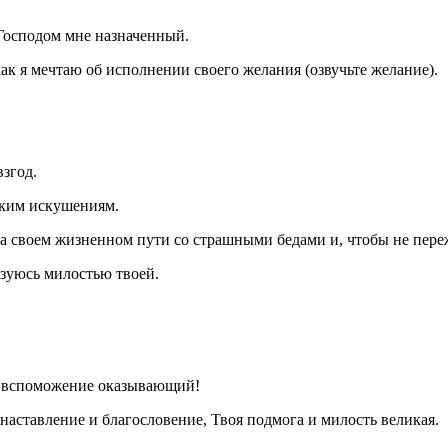
Господом мне назначенный.
ак я мечтаю об исполнении своего желания (озвучьте желание).
згод.
ским искушениям.
 на своем жизненном пути со страшными бедами и, чтобы не пере
ьзуюсь милостью твоей.
е вспоможение оказывающий!
наставление и благословение, Твоя подмога и милость великая.