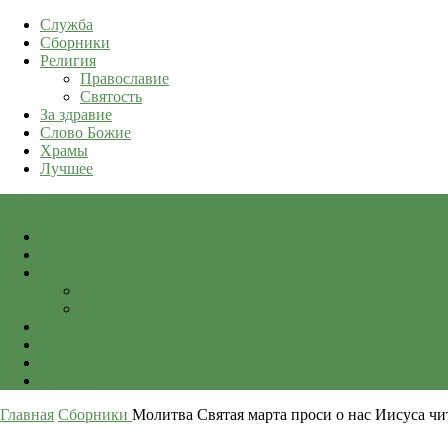
Служба
Сборники
Религия
Православие
Святость
За здравие
Слово Божие
Храмы
Лучшее
qkid.top
Служба
Сборники
Религия
Православие
Святость
За здравие
Слово Божие
Храмы
Лучшее
Главная
Сборники
Молитва Святая марта проси о нас Иисуса чит