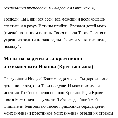
(составлена преподобным Амвросием Оптинским)
Господи, Ты Един вся веси, все можеши и всем хощешь
спастись и в разум Истины прийти. Вразуми детей моих
(имена) познанием истины Твоея и воли Твоея Святыя и
укрепи их ходити по заповедям Твоим и меня, грешную,
помилуй.
Молитва за детей и за крестников
архимандрита Иоанна (Крестьянкина)
Сладчайший Иисусе! Боже сердца моего! Ты даровал мне
детей по плоти, они Твои по душе. И мою и их души
искупил Ты Своею неоцененною Кровию. Ради Крови
Твоея Божественныя умоляю Тебя, сладчайший мой
Спаситель, благодатью Твоею прикоснись сердца детей
моих (имена) и крестников моих (имена), огради их страхом