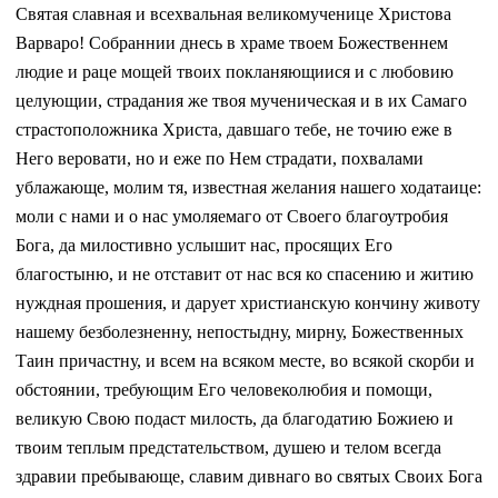
Святая славная и всехвальная великомученице Христова
Варваро! Собраннии днесь в храме твоем Божественнем
людие и раце мощей твоих покланяющиися и с любовию
целующии, страдания же твоя мученическая и в их Самаго
страстоположника Христа, давшаго тебе, не точию еже в
Него веровати, но и еже по Нем страдати, похвалами
ублажающе, молим тя, известная желания нашего ходатаице:
моли с нами и о нас умоляемаго от Своего благоутробия
Бога, да милостивно услышит нас, просящих Его
благостыню, и не отставит от нас вся ко спасению и житию
нуждная прошения, и дарует христианскую кончину животу
нашему безболезненну, непостыдну, мирну, Божественных
Таин причастну, и всем на всяком месте, во всякой скорби и
обстоянии, требующим Его человеколюбия и помощи,
великую Свою подаст милость, да благодатию Божиею и
твоим теплым предстательством, душею и телом всегда
здравии пребывающе, славим дивнаго во святых Своих Бога