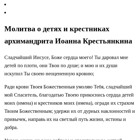
Молитва о детях и крестниках
архимандрита Иоанна Крестьянкина
Сладчайший Иисусе, Боже сердца моего! Ты даровал мне
детей по плоти, они Твои по душе; и мою и их души
искупил Ты своею неоцененную кровию;
Ради крови Твоея Божественныя умоляю Тебя, сладчайший
мой Спаситель, благодатью Твоею прикоснись сердца детей
моих (имена) и крестников моих (имена), огради их страхом
Твоим Божественным; удержи их от дурных наклонностей и
привычек, направь их на светлый путь жизни, истины и
добра.