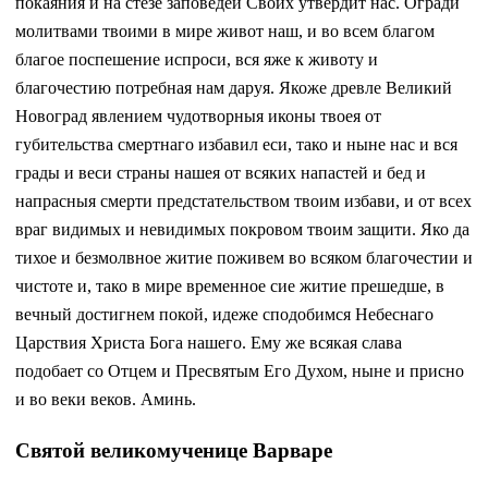
покаяния и на стезе заповедей Своих утвердит нас. Огради
молитвами твоими в мире живот наш, и во всем благом
благое поспешение испроси, вся яже к животу и
благочестию потребная нам даруя. Якоже древле Великий
Новоград явлением чудотворныя иконы твоея от
губительства смертнаго избавил еси, тако и ныне нас и вся
грады и веси страны нашея от всяких напастей и бед и
напрасныя смерти предстательством твоим избави, и от всех
враг видимых и невидимых покровом твоим защити. Яко да
тихое и безмолвное житие поживем во всяком благочестии и
чистоте и, тако в мире временное сие житие прешедше, в
вечный достигнем покой, идеже сподобимся Небеснаго
Царствия Христа Бога нашего. Ему же всякая слава
подобает со Отцем и Пресвятым Его Духом, ныне и присно
и во веки веков. Аминь.
Святой великомученице Варваре