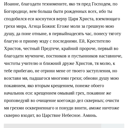
Иоанне, благодати тезоимените, яко тя пред Господем, по
Богородице, вем больша быти рожденных всех, ибо ты
сподобился еси коснутися верху Царя Христа, вземлющаго
грехи мира, Агнца Божия: Егоже моли за грешную мою
душу, да поне отныне, в первыйнадесять час, понесу тяготу
благую и прииму мзду с последними. Ей, Крестителю
Христов, честный Предтече, крайний пророче, первый во
благодати мучениче, постников и пустынников наставниче,
чистоты учителю и ближний друже Христов, тя молю, к
тебе прибегаю, не отрини мене от твоего заступления, но
возстави мя, падшагося многими грехи; обнови душу мою
покаянием, яко вторым крещением, понеже обоего
начальник еси: крещением омываяй грех, покаяние же
проповедуяй во очищение коегождо дел скверных; очисти
мя грехми оскверненнаго и понуди внити, аможе ничтоже
скверно входит, во Царствие Небесное. Аминь.