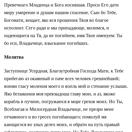
Превечнаго Младенца и Бога носившая. Проси Его дати
миру умирение и душам нашим спасение. Сын бо Тебе,
Богомати, вещает, яко вся прошения Твоя во благое
исполнит. Сего ради и мы припадающе, молимся, и
надеющиеся на Тя, да не погибнем, имя Твое именуем: Ты
бо еси, Владычице, взыскание погибших.
Молитва
Заступнице Усердная, Благоутробная Господа Мати, к Тебе
прибегаю аз окаянный и паче всех человек грешнейший;
вонми гласу моления моего и вопль мой и стенание услыши.
Яко беззакония моя превзыдоша главу мою, и аз, якоже
корабль в пучине, погружаюся в море грехов моих. Но Ты,
Всеблагая и Милосердная Владычице, не презри мене
отчаянного и во гресех погибающаго; помилуй мя
кающагося во злых делех моих, и обрати на путь правый