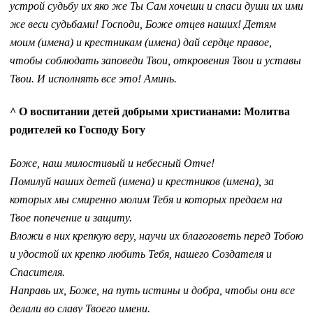
устрой судьбу их яко же Ты Сам хочеши и спаси души их ими
же веси судьбами! Господи, Боже отцев наших! Детям
моим (имена) и крестникам (имена) дай сердце правое,
чтобы соблюдать заповеди Твои, откровения Твои и уставы
Твои. И исполнять все это! Аминь.
^ О воспитании детей добрыми христианами: Молитва
родителей ко Господу Богу
Боже, наш милостивый и небесный Отче!
Помилуй наших детей (имена) и крестников (имена), за
которых мы смиренно молим Тебя и которых предаем на
Твое попечение и защиту.
Вложи в них крепкую веру, научи их благоговеть перед Тобою
и удостой их крепко любить Тебя, нашего Создателя и
Спасителя.
Направь их, Боже, на путь истины и добра, чтобы они все
делали во славу Твоего имени.