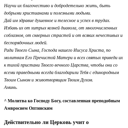
Научи их благочестиво и добродетельно жить, быть
добрыми христианами и полезными людьми.
Дай им здравие душевное и телесное и успех в трудах.
Избавь их от хитрых козней диавола, от многочисленных
соблазнов, от скверных страстей и от всяких нечестивых и
беспорядочных людей.
Ради Твоего Сына, Господа нашего Иисуса Христа, по
молитвам Его Пречистой Матери и всех святых приведи их
к тихой пристани Твоего вечного Царства, чтобы они со
всеми праведными всегда благодарили Тебя с единородным
Твоим Сыном и животворящим Твоим Духом.
Аминь.
^ Молитва ко Господу Богу, составленная преподобным
Амвросием Оптинским
Действительно ли Церковь учит о