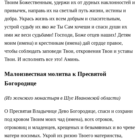
Твоим Божественным, удержи их от дурных наклонностей и
привычек, направь их на светлый путь жизни, истины и
добра. Укрась жизнь их всем добрым и спасительным,
устрой судьбу их яко же Ты Сам хочеши и спаси души их
ими же веси судьбами! Господи, Боже отцев наших! Детям
моим (имена) и крестникам (имена) дай сердце правое,
чтобы соблюдать заповеди Твои, откровения Твои и уставы
Твои. И исполнять все это! Аминь.
Малоизвестная молитва к Пресвятой
Богородице
(Из женского монастыря в Шуе Ивановской области)
О Пресвятая Владычице Дево Богородице, спаси и сохрани
под кровом Твоим моих чад (имена), всех отроков,
отроковиц и младенцев, крещеных и безымянных и во чреве
матери носимых. Укрой их ризою Твоего материнства,