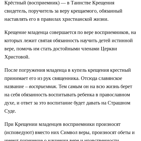
Крёстный (восприемник) — в Таинстве Крещения
свидетель, поручитель за веру крещаемого, обязанный
наставлять его в правилах христианской жизни.
Крещение младенца совершается по вере восприемников, на
которых лежит святая обязанность научить детей истинной
вере, помочь им стать достойными членами Церкви
Христовой.
После погружения младенца в купель крещения крестный
принимает его из рук священника. Отсюда славянское
название –
восприемник
. Тем самым он на всю жизнь берет
на себя обязанность воспитывать ребенка в православном
духе, и ответ за это воспитание будет давать на Страшном
Суде.
При Крещении младенцев восприемники произносят
(исповедуют) вместо них Символ веры, произносят обеты и
имеют попечение о научении вере и нравственности