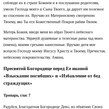
соблюди их в страхе Божием и в послушании родителям,
умоли Господа моего и Сына Твоего, да дарует им полезное
ко спасению их. Вручаю их Материнскому смотрению
Твоему, яко Ты еси Божественный Покров рабам Твоим.
Матерь Божия, введи меня во образ Твоего небеснаго
материнства. Уврачуй душевные и телесные раны чад моих
(имена), моими грехами нанесенные. Вручаю дитя мое
всецело Господу моему Иисусу Христу и Твоему, Пречистая,
небесному покровительству. Аминь.
Пресвятой Богородице перед Ее иконой
«Взыскание погибших» и «Избавление от бед
страждущих»
Тропарь, глас 7
Радуйся, Благодатная Богородице Дево, во объятиях Своих