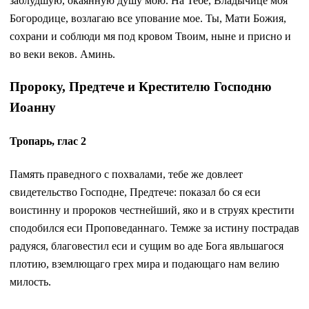
заблудшую, окаянную душу мою. На Тебе, Владычице моя
Богородице, возлагаю все упование мое. Ты, Мати Божия,
сохрани и соблюди мя под кровом Твоим, ныне и присно и
во веки веков. Аминь.
Пророку, Предтече и Крестителю Господню
Иоанну
Тропарь, глас 2
Память праведного с похвалами, тебе же довлеет
свидетельство Господне, Предтече: показал бо ся еси
воистинну и пророков честнейший, яко и в струях крестити
сподобился еси Проповеданнаго. Темже за истину пострадав
радуяся, благовестил еси и сущим во аде Бога явльшагося
плотию, вземлющаго грех мира и подающаго нам велию
милость.