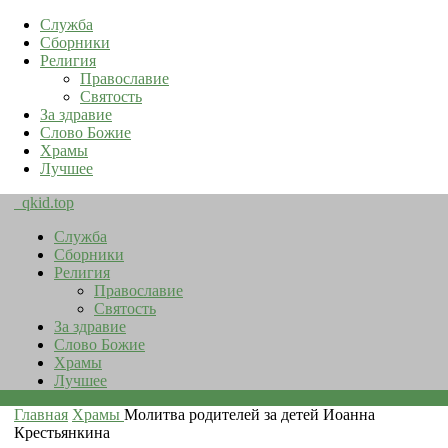
Служба
Сборники
Религия
Православие
Святость
За здравие
Слово Божие
Храмы
Лучшее
qkid.top
Служба
Сборники
Религия
Православие
Святость
За здравие
Слово Божие
Храмы
Лучшее
Главная
Храмы
Молитва родителей за детей Иоанна
Крестьянкина