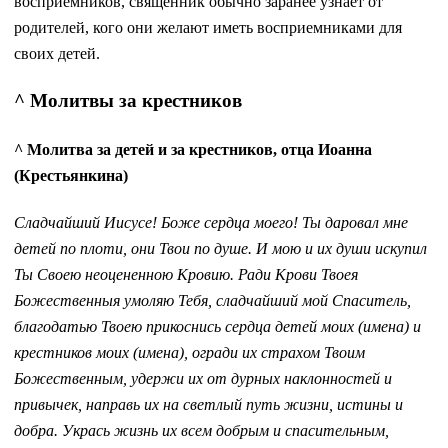
восприемников, священник обычно заранее узнает от
родителей, кого они желают иметь восприемниками для
своих детей.
^ Молитвы за крестников
^ Молитва за детей и за крестников, отца Иоанна
(Крестьянкина)
Сладчайший Иисусе! Боже сердца моего! Ты даровал мне
детей по плоти, они Твои по душе. И мою и их души искупил
Ты Своею неоцененною Кровию. Ради Крови Твоея
Божественныя умоляю Тебя, сладчайший мой Спаситель,
благодатью Твоею прикоснись сердца детей моих (имена) и
крестников моих (имена), огради их страхом Твоим
Божественным, удержи их от дурных наклонностей и
привычек, направь их на светлый путь жизни, истины и
добра. Укрась жизнь их всем добрым и спасительным,