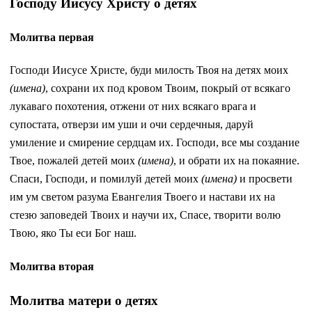
Господу Иисусу Христу о детях
Молитва первая
Господи Иисусе Христе, буди милость Твоя на детях моих
(имена)
, сохрани их под кровом Твоим, покрый от всякаго
лукаваго похотения, отжени от них всякаго врага и
супостата, отверзи им уши и очи сердечныя, даруй
умиление и смирение сердцам их. Господи, все мы создание
Твое, пожалей детей моих
(имена)
, и обрати их на покаяние.
Спаси, Господи, и помилуй детей моих
(имена)
и просвети
им ум светом разума Евангелия Твоего и настави их на
стезю заповедей Твоих и научи их, Спасе, творити волю
Твою, яко Ты еси Бог наш.
Молитва вторая
Молитва матери о детях