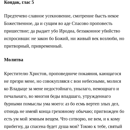
Кондак, глас 5
Предтечево славное усекновение, смотрение бысть некое
Божественное, да и сущим во аде Спасово проповесть
пришествие; да рыдает убо Иродиа, беззаконное убийство
испросивши: не закон бо Божий, ни живый век возлюби, но
притворный, привременный.
Молитва
Крестителю Христов, проповедниче покаяния, кающагося
не презри мене, но совокупляяся с вои небесными, молися
ко Владыце за мене недостойнаго, унылаго, немощнаго и
печальнаго, во многия беды впадшаго, утружденнаго
бурными помыслы ума моего: аз бо есмь вертеп злых дел,
отнюдь не имеяй конца греховному обычаю; пригвожден бо
есть ум мой земным вещем. Что сотворю, не вем, и к кому
прибегну, да спасена будет душа моя? Токмо к тебе, святый