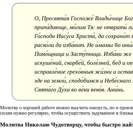
О, Пресвята́я Госпоже́ Влады́чице Бого
припа́дающе, мо́лим Тя: не отврати́ лиц
Го́спода Иису́са Христа́, да сохрани́т 
раско́ла да изба́вит. Не и́мамы бо ины́
Помо́щница и Засту́пница. Изба́ви же и 
искуше́ний, скорбе́й, боле́зней, бед и 
исправле́ние грехо́вныя жи́зни и оставл
зде на земли́, сподо́бимся и Небе́снаго
Свята́го Ду́ха во ве́ки веко́в. Ами́нь.
Молитву о хорошей работе можно выучить наизусть, но и произ
силам нужно регулярно, чтобы осуществить задуманное в ближа
Молитва Николаю Чудотворцу, чтобы быстро най