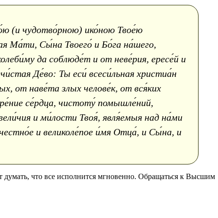
́ю (и чудотво́рною) ико́ною Твое́ю
я Ма́ти, Сы́на Твоего́ и Бо́га на́шего,
олеби́му да соблюде́т и от неве́рия, ересе́й и
чи́стая Де́во: Ты еси́ всеси́льная христиа́н
ых, от наве́та злых челове́к, от вся́ких
ире́ние се́рдца, чистоту́ помышле́ний,
ели́чия и ми́лости Твоя́, явля́емыя над на́ми
естно́е и великоле́пое и́мя Отца́, и Сы́на, и
ит думать, что все исполнится мгновенно. Обращаться к Высшим