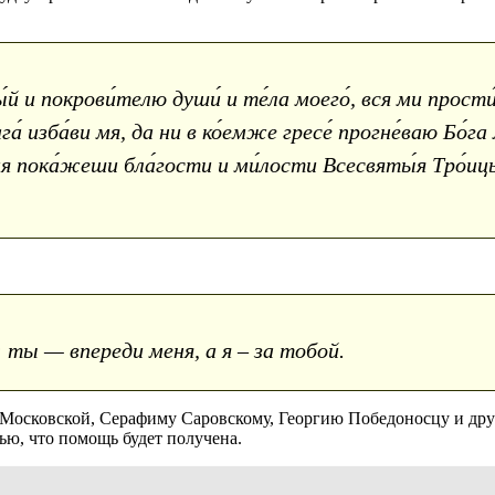
й и покрови́телю души́ и те́ла моего́, вся ми прости́
а́ изба́ви мя, да ни в ко́емже гресе́ прогне́ваю Бо́га 
 мя пока́жеши бла́гости и ми́лости Всесвяты́я Тро́ицы
 ты — впереди меня, а я – за тобой.
Московской, Серафиму Саровскому, Георгию Победоносцу и дру
тью, что помощь будет получена.