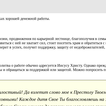
ках хорошей денежной работы.
зни, продвижения по карьерной лестнице, благополучия в семье
иться с ней не хватает сил, стоит посетить храм и обратиться 
верит в успех, получит поддержку, защиту от недоброжелателей,
олитва о работе обычно адресуется Иисусу Христу. Однако прежд
бы и обращаться за поддержкой или защитой. Можно попросить п
лостивый! Да взлетит слово мое к Престолу Твоему,
еховными! Каждое дитя Свое Ты благословляешь на