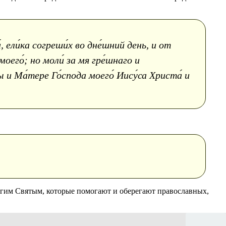
, ели́ка согреши́х во дне́шний день, и от
моего́; но моли́ за мя гре́шнаго и
 и Ма́тере Го́спода моего́ Иису́са Христа́ и
гим Святым, которые помогают и оберегают православных,