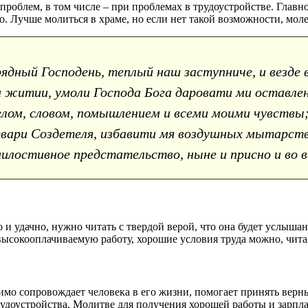
облем, в том числе – при проблемах в трудоустройстве. Главно
. Лучше молиться в храме, но если нет такой возможности, мо
рядный Господень, теплый наш заступниче, и везде 
 житии, умоли Господа Бога даровати ми оставлени
лом, словом, помышлением и всеми моими чувствы; 
 твари Создетеля, избавити мя воздушных мытарств 
илостивное предстательство, ныне и присно и во ве
и удачно, нужно читать с твердой верой, что она будет услышан
ысокооплачиваемую работу, хорошие условия труда можно, чита
мо сопровождает человека в его жизни, помогает принять верны
трудоустройства. Молитве для получения хорошей работы и зарп