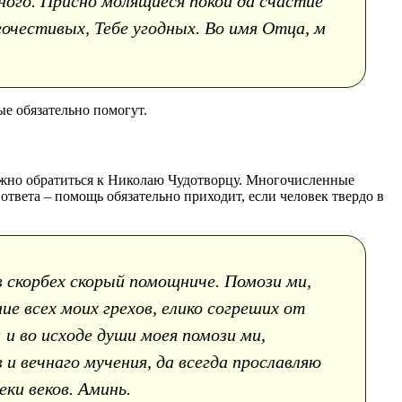
ного. Присно молящиеся покой да счастие
агочестивых, Тебе угодных. Во имя Отца, м
е обязательно помогут.
можно обратиться к Николаю Чудотворцу. Многочисленные
 ответа – помощь обязательно приходит, если человек твердо в
в скорбех скорый помощниче. Помози ми,
е всех моих грехов, елико согреших от
и во исходе души моея помози ми,
и вечнаго мучения, да всегда прославляю
ки веков. Аминь.