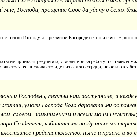
овью Своею исцеляя да пороки омывая с чела греш
й мне, Господи, прощение Свое да удачу в делах бл
е только Господу и Пресвятой Богородице, но и святым, которы
аты не приносят результата, с молитвой за работу и финансы 
ящегося, если слова его идут из самого сердца, не остаются без
рядный Господень, теплый наш заступниче, и везде 
 житии, умоли Господа Бога даровати ми оставлени
лом, словом, помышлением и всеми моими чувствы; 
 твари Создетеля, избавити мя воздушных мытарств 
илостивное предстательство, ныне и присно и во ве