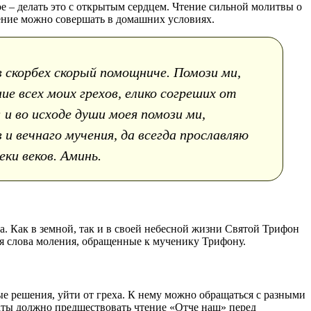
е – делать это с открытым сердцем. Чтение сильной молитвы о
ление можно совершать в домашних условиях.
в скорбех скорый помощниче. Помози ми,
е всех моих грехов, елико согреших от
и во исходе души моея помози ми,
и вечнаго мучения, да всегда прославляю
ки веков. Аминь.
а. Как в земной, так и в своей небесной жизни Святой Трифон
я слова моления, обращенные к мученику Трифону.
е решения, уйти от греха. К нему можно обращаться с разными
латы должно предшествовать чтение «Отче наш» перед