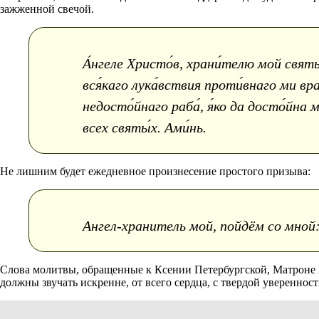
зажженной свечой.
А́нгеле Христо́в, храни́телю мой святы́
вся́каго лука́вствия проти́внаго ми враг
недосто́йнаго раба́, я́ко да досто́йна
всех святы́х. Ами́нь.
Не лишним будет ежедневное произнесение простого призыва:
Ангел-хранитель мой, пойдём со мной:
Слова молитвы, обращенные к Ксении Петербургской, Матроне 
должны звучать искренне, от всего сердца, с твердой увереннос