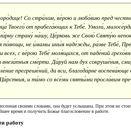
ро́дице! Со стра́хом, ве́рою и любо́вию пред честно
а́ Твоего́ от прибега́ющих к Тебе́. Умоли́, милосе́рда
ми́рну страну́ на́шу, Це́рковь же Свою́ Святу́ю непок
я по́мощи, не и́мамы ины́я наде́жды, ра́зве Тебе́, Пре
всех, с ве́рою Тебе́ моля́щихся, от паде́ний грехо́вн
от внеза́пныя сме́рти. Да́руй нам дух сокруше́ния, см
е́ние прегреше́ний, да вси, благода́рне воспева́юще в
 Ца́рствия, и та́мо со все́ми святы́ми просла́вим преч
несенная своими словами, она будет услышана. При этом не сто
йшее время и получить Божье благословение в работе.
ти работу