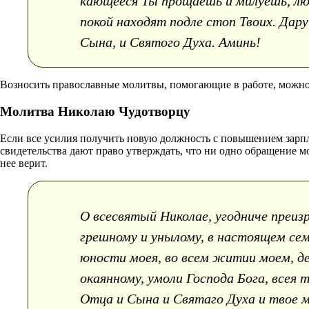
кающееся Ты прощаешь и милуешь, люб
покой находят подле стоп Твоих. Дару
Сына, и Святого Духа. Аминь!
Возносить православные молитвы, помогающие в работе, можно н
Молитва Николаю Чудотворцу
Если все усилия получить новую должность с повышением зарпл
свидетельства дают право утверждать, что ни одно обращение мол
нее верит.
О всесвятый Николае, угодниче преиз
грешному и унылому, в настоящем сем
юности моея, во всем житии моем, де
окаянному, умоли Господа Бога, всея
Отца и Сына и Святаго Духа и твое м