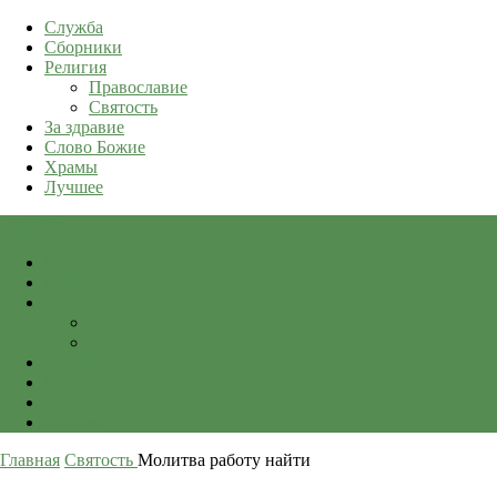
Служба
Сборники
Религия
Православие
Святость
За здравие
Слово Божие
Храмы
Лучшее
qkid.top
Служба
Сборники
Религия
Православие
Святость
За здравие
Слово Божие
Храмы
Лучшее
Главная
Святость
Молитва работу найти