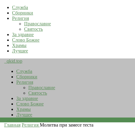
Служба
Сборники
Религия
Православие
Святость
За здравие
Слово Божие
Храмы
Лучшее
qkid.top
Служба
Сборники
Религия
Православие
Святость
За здравие
Слово Божие
Храмы
Лучшее
Главная
Религия
Молитва при замесе теста