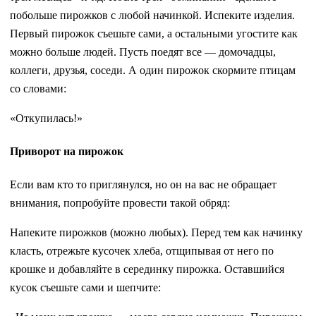
побольше пирож­ков с любой начинкой. Испеките изделия.
Первый пирожок съешьте сами, а остальными угостите как
можно больше людей. Пусть поедят все — домочадцы,
коллеги, друзья, соседи. А один пирожок скормите птицам
со словами:
«Откупилась!»
Приворот на пирожок
Если вам кто то приглянулся, но он на вас не обращает
внимания, попробуйте провести такой обряд:
Напеките пирожков (можно любых). Пе­ред тем как начинку
класть, отрежьте кусо­чек хлеба, отщипывая от него по
крошке и добавляйте в серединку пирожка. Остав­шийся
кусок съешьте сами и шепчите: