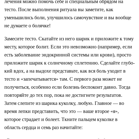
ле­чения можно помочь себе и специ­альным обрядом на
тесто. После выполнения ритуала вы заметите, как
уменьшились боли, улучшилось самочувствие и вы вообще
не думае­те о болячке!
Замесите тесто. Скатайте из него шарик и приложите к тому
месту, которое болит. Если это невозможно (например, если
есть заболевание эндокринной системы или крови), просто
приложите шарик к солнеч­ному сплетению. Сделайте глубо­
кий вдох, а на выдохе представьте, как вся боль уходит в
тесто и «за­печатывается» там. С первого раза может не
получиться, особенно если болезнь беспокоит давно. Тогда
повторяйте до тех пор, пока не до­стигнете результатов.
Затем слепи­те из шарика куколку, любую. Глав­ное — во
время лепки представить, что это — ваше второе «я»,
которое страдает и болеет. Ткните пальцем куколке в
область сердца и семь раз начитайте: