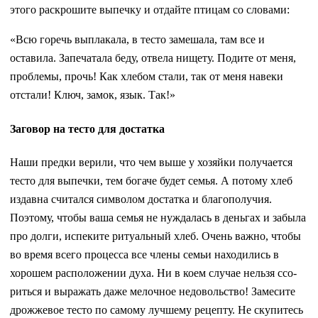
этого раскрошите выпечку и отдайте птицам со сло­вами:
«Всю горечь выплакала, в тесто за­мешала, там все и
оставила. Запеча­тала беду, отвела нищету. Подите от меня,
проблемы, прочь! Как хлебом стали, так от меня навеки
отстали! Ключ, замок, язык. Так!»
Заговор на тесто для достатка
Наши предки верили, что чем выше у хозяйки получается
тесто для выпечки, тем богаче будет се­мья. А потому хлеб
издавна считал­ся символом достатка и благопо­лучия.
Поэтому, чтобы ваша семья не нуждалась в деньгах и забыла
про долги, испеките ритуальный хлеб. Очень важно, чтобы
во время всего процесса все члены семьи на­ходились в
хорошем расположении духа. Ни в коем случае нельзя ссо­
риться и выражать даже мелочное недовольство! Замесите
дрожжевое тесто по самому лучшему рецепту. Не скупитесь