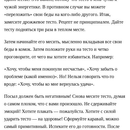
чужой энергетике. В против­ном случае вы можете
«переложить» свои беды на кого-либо другого. Итак,
замесите дрожжевое тесто. Ре­цепт не принципиален. Дайте
тесту подняться три раза в теплом месте.
Затем начинайте его месить, мыс­ленно вкладывая все свои
беды в ко­мок. Затем положите руки на тесто и четко
проговорите, от чего вы хо­тите избавиться. Например:
«Хочу, чтобы меня покинули несчастья», «Хочу забыть о
проблеме (какой именно)». Но! Нельзя говорить что-то
вроде: «Хочу, чтобы ко мне верну­лась удача».
Посыл должен быть негативным! Снова месите тесто, думая
о самом плохом, что с вами произошло. Не сдерживайте
эмоций! Хотите пла­кать — пожалуйста. Хотите с си­лой
ударить тесто — на здоровье! Сформуйте каравай, можно
самый примитивный. Испеките его до го­товности. После