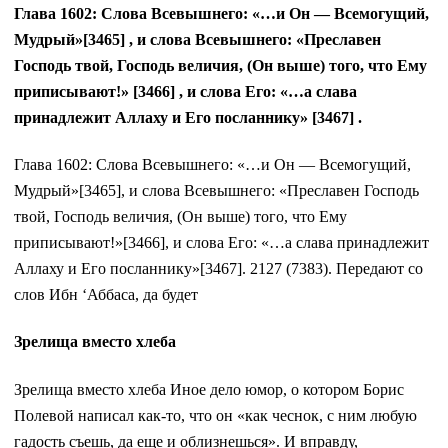
Глава 1602: Слова Всевышнего: «…и Он — Всемогущий,
Мудрый»[3465] , и слова Всевышнего: «Преславен
Господь твой, Господь величия, (Он выше) того, что Ему
приписывают!» [3466] , и слова Его: «…а слава
принадлежит Аллаху и Его посланнику» [3467] .
Глава 1602: Слова Всевышнего: «…и Он — Всемогущий,
Мудрый»[3465], и слова Всевышнего: «Преславен Господь
твой, Господь величия, (Он выше) того, что Ему
приписывают!»[3466], и слова Его: «…а слава принадлежит
Аллаху и Его посланнику»[3467]. 2127 (7383). Передают со
слов Ибн ‘Аббаса, да будет
Зрелища вместо хлеба
Зрелища вместо хлеба Иное дело юмор, о котором Борис
Полевой написал как-то, что он «как чеснок, с ним любую
гадость съешь, да еще и облизнешься». И вправду,