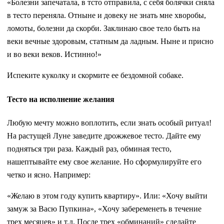
«Болезни запечатала, в тсто отправила, с себя болячки сняла
в тесто переняла. Отныне и довеку не знать мне хворобы,
ломоты, болезни да скорби. Заклинаю свое тело быть на
веки вечные здоровым, статным да ладным. Ныне и присно
и во веки веков. Истинно!»
Испеките куколку и скормите ее бездомной собаке.
Тесто на исполнение желания
Любую мечту можно воплотить, если знать особый ритуал!
На ра­стущей Луне заведите дрожжевое тесто. Дайте ему
подняться три раза. Каждый раз, обминая те­сто,
нашептывайте ему свое жела­ние. Но сформулируйте его
четко и ясно. Например:
«Желаю в этом году купить квартиру». Или: «Хочу выйти
замуж за Васю Пупкина», «Хочу забеременеть в течение
трех месяцев» и т.д. После трех «обминаний» сделайте