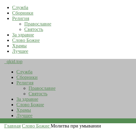
Служба
Сборники
Религия
Православие
Святость
За здравие
Слово Божие
Храмы
Лучшее
qkid.top
Служба
Сборники
Религия
Православие
Святость
За здравие
Слово Божие
Храмы
Лучшее
Главная
Слово Божие
Молитва при умывании