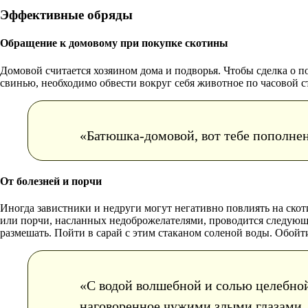
Эффективные обряды
Обращение к домовому при покупке скотины
Домовой считается хозяином дома и подворья. Чтобы сделка о п
свинью, необходимо обвести вокруг себя животное по часовой стр
«Батюшка-домовой, вот тебе пополнени
От болезней и порчи
Иногда завистники и недруги могут негативно повлиять на ско
или порчи, насланных недоброжелателями, проводится следующи
размешать. Пойти в сарай с этим стаканом соленой воды. Обойти
«С водой волшебной и солью целебной 
наговоренное чужими злыми глазами, я