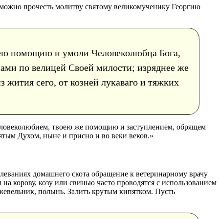
 можно прочесть молитву святому великомученику Георгию
оею помощию и умоли Человеколюбца Бога,
 нами по велицей Своей милости; изряднее же
з жития сего, от козней лукаваго и тяжких
человеколюбием, твоею же помощию и заступлением, обрящем
ятым Духом, ныне и присно и во веки веков.»
олеваниях домашнего скота обращение к ветеринарному врачу
на корову, козу или свинью часто проводятся с использованием
жевельник, полынь. Залить крутым кипятком. Пусть