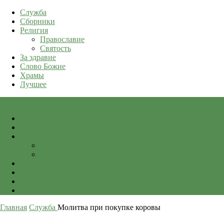
Служба
Сборники
Религия
Православие
Святость
За здравие
Слово Божие
Храмы
Лучшее
qkid.top
Служба
Сборники
Религия
Православие
Святость
За здравие
Слово Божие
Храмы
Лучшее
Главная
Служба
Молитва при покупке коровы