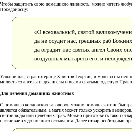
Чтобы защитить свою домашнюю живность, можно читать любую 
Победоносцу:
«О всехвальный, святой великомучен
да не осудит нас, грешных раб Божиих
да оградит нас святых ангел Своих оп
воздушных мытарств его, и неосужде
Услыши нас, страстотерпце Христов Георгие, и моли за ны неп
милость со ангелы и архангелы и всеми святыми одесную Право
Для лечения домашних животных
С помощью колдовских заговоров можно помочь скотине быстрее 
является обязательным, а магия может только ускорить выздоро
святой воды или целебных трав. Можно приготовить такой отвар
настаивается до полного остывания. Далее отвар необходимо про