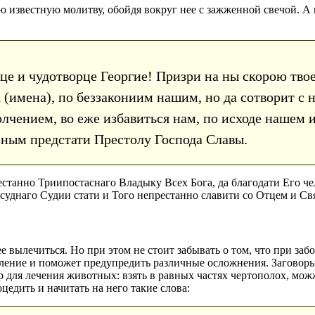
известную молитву, обойдя вокруг нее с зажженной свечой. А
ице и чудотворце Георгие! Призри на ны скорою тв
 (имена), по беззакониим нашим, но да сотворит с
олчением, во еже избавиться нам, по исходе нашем и
нным предстати Престолу Господа Славы.
рестанно Триипостаснаго Владыку Всех Бога, да благодати Его 
суднаго Судии стати и Того непрестанно славити со Отцем и Св
вылечиться. Но при этом не стоит забывать о том, что при заб
вление и поможет предупредить различные осложнения. Заговоры 
 для лечения животных: взять в равных частях чертополох, мож
цедить и начитать на него такие слова: