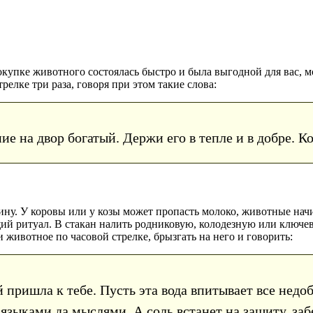
окупке животного состоялась быстро и была выгодной для вас, 
елке три раза, говоря при этом такие слова:
е на двор богатый. Держи его в тепле и в добре. К
тину. У коровы или у козы может пропасть молоко, животные на
й ритуал. В стакан налить родниковую, колодезную или ключев
 животное по часовой стрелке, брызгать на него и говорить:
пришла к тебе. Пусть эта вода впитывает все недо
зыками да мыслями. А соль встанет на защиту, забер