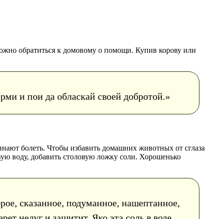
можно обратиться к домовому о помощи. Купив корову или
орми и пои да обласкай своей добротой.»
чинают болеть. Чтобы избавить домашних животных от сглаза
ую воду, добавить столовую ложку соли. Хорошенько
брое, сказанное, подуманное, нашептанное,
ет недуг и защитит. Яко эта соль в воде