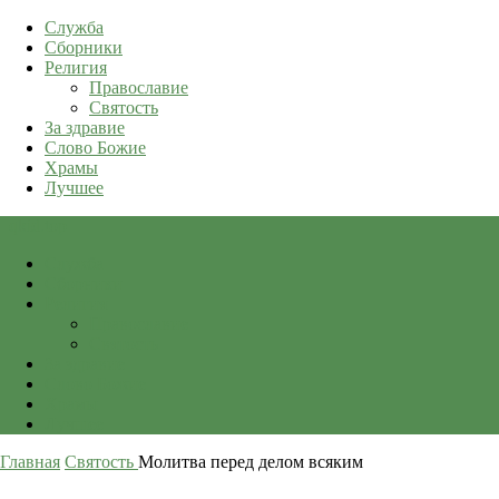
Служба
Сборники
Религия
Православие
Святость
За здравие
Слово Божие
Храмы
Лучшее
qkid.top
Служба
Сборники
Религия
Православие
Святость
За здравие
Слово Божие
Храмы
Лучшее
Главная
Святость
Молитва перед делом всяким