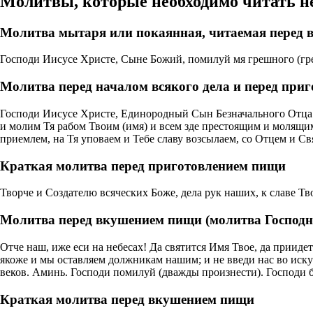
Молитвы, которые необходимо читать не 
Молитва мытаря или покаянная, читаемая перед 
Господи Иисусе Христе, Сыне Божий, помилуй мя грешного (гр
Молитва перед началом всякого дела и перед при
Господи Иисусе Христе, Единородный Сын Безначального Отца! 
и молим Тя рабом Твоим (имя) и всем зде престоящим и молящимс
приемлем, на Тя уповаем и Тебе славу возсылаем, со Отцем и С
Краткая молитва перед приготовлением пищи
Творче и Создателю всяческих Боже, дела рук наших, к славе Тв
Молитва перед вкушением пищи (молитва Господн
Отче наш, иже еси на небесах! Да святится Имя Твое, да приидет
якоже и мы оставляем должникам нашим; и не введи нас во искуш
веков. Аминь. Господи помилуй (дважды произнести). Господи б
Краткая молитва перед вкушением пищи