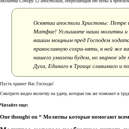
Молитва Собору 12 апостолам, оберегающая от беды и пробле
Освятии апостоли Христовы: Петре и
Матфие! Услышите наши молитвы и в
вашим мощным пред Господем ходатай
православную сохра-няти, в ней же в
нашего умалени будем, но мирное зд
Духа, Единаго в Троице славимаго и по
Пусть хранит Вас Господь!
Смотрите видео молитву на удачу, которая так же поможет в тру
Читайте еще:
One thought on “ Молитвы которые помогают всем 