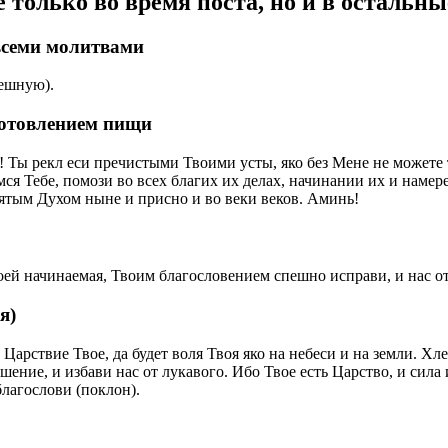
только во время поста, но и в остальны
всеми молитвами
ешную).
готовлением пищи
Ты рекл еси пречистыми Твоими усты, яко без Мене не можете 
я Тебе, помози во всех благих их делах, начинании их и намере
вятым Духом ныне и присно и во веки веков. Аминь!
оей начинаемая, Твоим благословением спешно исправи, и нас от
я)
 Царствие Твое, да будет воля Твоя яко на небеси и на земли. Х
ение, и избави нас от лукавого. Ибо Твое есть Царство, и сила 
лагослови (поклон).