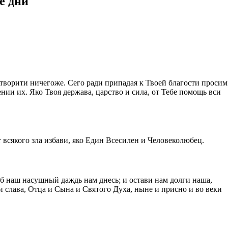
е дни
творити ничегоже. Сего ради припадая к Твоей благости просим
нии их. Яко Твоя держава, царство и сила, от Тебе помощь вси
 всякого зла избави, яко Един Всесилен и Человеколюбец.
леб наш насущный даждь нам днесь; и остави нам долги наша,
и слава, Отца и Сына и Святого Духа, ныне и присно и во веки