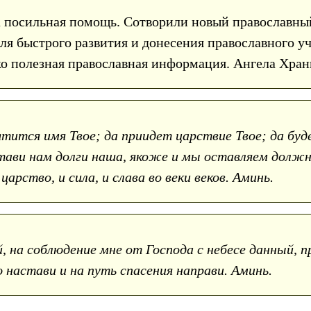
а посильная помощь. Сотворили новый православны
Для быстрого развития и донесения православного 
ько полезная православная информация. Ангела Хра
ится имя Твое; да приидет царствие Твое; да будет 
ави нам долги наша, якоже и мы оставляем должник
царство, и сила, и слава во веки веков. Аминь.
 на соблюдение мне от Господа с небесе данный, п
ю настави и на путь спасения направи. Аминь.