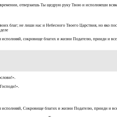
говремении, отверзаешь Ты щедрую руку Твою и исполняеши всяк
воих благ; не лиши нас и Небесного Твоего Царствия, но яко по
 деле
исполняяй, сокровище благих и жизни Подателю, прииди и всел
слови!».
Господи!».
исполняяй, Сокровище благих и жизни Подателю, прииди и всели