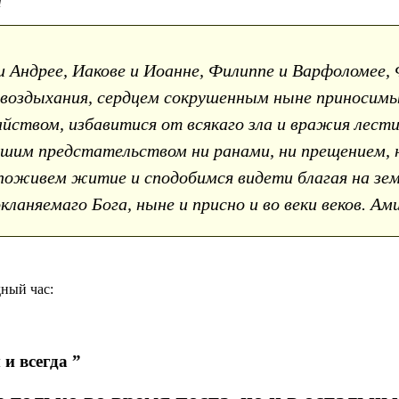
м
 Андрее, Иакове и Иоанне, Филиппе и Варфоломее, 
оздыхания, сердцем сокрушенным ныне приносимые
ством, избавитися от всякаго зла и вражия лести
ашим предстательством ни ранами, ни прещением, 
е поживем житие и сподобимся видети благая на зе
кланяемаго Бога, ныне и присно и во веки веков. Ам
дный час:
и всегда ”