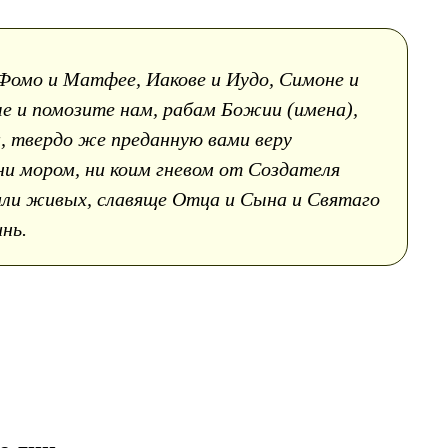
Фомо и Матфее, Иакове и Иудо, Симоне и
 и помозите нам, рабам Божии (имена),
, твердо же преданную вами веру
ни мором, ни коим гневом от Создателя
мли живых, славяще Отца и Сына и Святаго
инь.