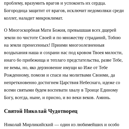
проблему, вразумить врагов и успокоить их сердца.
Богородица защитит от врагов, исключит недомолвки среди
коллег, наладит микроклимат.
О Многоскорбная Мати Божия, превышшая всех дщерей
земли по чистоте Своей и по множеству страданий, Тобою
на земли пренесенных! Приими многоолезненныя
воздыхания наша и сохрани нас под кровом Твоея милости,
инаго бо прибежища и теплаго предстательства, разве Тебе,
не вемы, но, яко дерзновение имущи ко Иже от Тебе
Рожденному, помози и спаси ны молитвами Своими, да
непреткновенно достигнем Царствия Небеснаго, идеже со
всеми святыми будем воспевати хвалу в Троице Единому
Богу, всегда, ныне, и присно, и во веки веков. Аминь.
Святой Николай Чудотворец
Николай Мирликийский — один из любимейших и особо