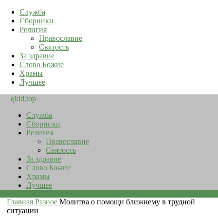
Служба
Сборники
Религия
Православие
Святость
За здравие
Слово Божие
Храмы
Лучшее
qkid.top
Служба
Сборники
Религия
Православие
Святость
За здравие
Слово Божие
Храмы
Лучшее
Главная
Разное
Молитва о помощи ближнему в трудной
ситуации