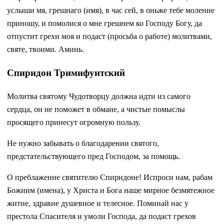
услыши мя, грешнаго (имя), в час сей, в оньже тебе моление
приношу, и помолися о мне грешнем ко Господу Богу, да
отпустит грехи моя и подаст (просьба о работе) молитвами,
святе, твоими. Аминь.
Спиридон Тримифунтский
Молитва святому Чудотворцу должна идти из самого
сердца, он не поможет в обмане, а чистые помыслы
просящего принесут огромную пользу.
Не нужно забывать о благодарении святого,
предстательствующего пред Господом, за помощь.
О преблаженне святителю Спиридоне! Испроси нам, рабам
Божиим (имена), у Христа и Бога наше мирное безмятежное
житие, здравие душевное и телесное. Поминай нас у
престола Спасителя и умоли Господа, да подаст грехов