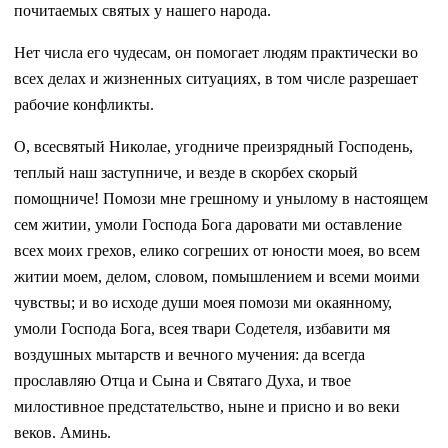
почитаемых святых у нашего народа.
Нет числа его чудесам, он помогает людям практически во
всех делах и жизненных ситуациях, в том числе разрешает
рабочие конфликты.
О, всесвятый Николае, угодниче преизрядный Господень,
теплый наш заступниче, и везде в скорбех скорый
помощниче! Помози мне грешному и унылому в настоящем
сем житии, умоли Господа Бога даровати ми оставление
всех моих грехов, елико согреших от юности моея, во всем
житии моем, делом, словом, помышлением и всеми моими
чувствы; и во исходе души моея помози ми окаянному,
умоли Господа Бога, всея твари Содетеля, избавити мя
воздушных мытарств и вечного мучения: да всегда
прославляю Отца и Сына и Святаго Духа, и твое
милостивное предстательство, ныне и присно и во веки
веков. Аминь.