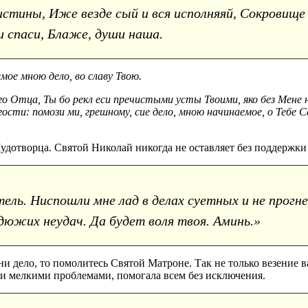
тины, Иже везде сый и вся исполняяй, Сокровище 
 и спаси, Блаже, души наша.
мое мною дело, во славу Твою.
го Отца, Ты бо рекл еси пречистыми усты Твоими, яко без Мене
гости: помози ми, грешному, сие дело, мною начинаемое, о Тебе
удотворца. Святой Николай никогда не оставляет без поддержки
ль. Ниспошли мне лад в делах суетных и не прогне
южих неудач. Да будет воля твоя. Аминь.»
ни дело, то помолитесь Святой Матроне. Так не только везение 
ми мелкими проблемами, помогала всем без исключения.