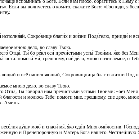
почаще вспоминать о Боге. Если вам плохо, обратитесь к Нему с
ть». Если вы волнуетесь о ком-то, скажите Богу: «Господи, я бес
итву.
 исполня́яй, Сокро́вище благи́х и жи́зни Пода́телю, прииди́ и всели́
́емое мно́ю де́ло, во сла́ву Твою́.
о́ Отца́, Ты́ бо ре́кл еси́ пречи́стыми усты́ Твои́ми, я́ко без Мене
а́гости: помози́ ми́, гре́шному, сие́ де́ло, мно́ю начина́емое, о Теб
ющий и всё наполняющий, Сокровищница благ и жизни Податель,
аемое мною дело, во славу Твою.
Отца, Ты говорил нам пречистыми устами Твоими: «без Меня не 
благости и молюсь Тебе: помоги мне, грешному, сие дело, мною
х. Аминь.
 весе́лия ду́шу мою́ и спаси́ мя́, я́ко еди́н Многоми́лостив, Го́споди
блаже́нную и Пренепоро́чную и Ма́терь Бо́га на́шего. Честне́йшую 