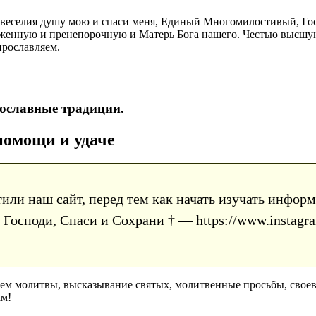
 веселия душу мою и спаси меня, Единый Многомилостивый, Гос
блаженную и пренепорочную и Матерь Бога нашего. Честью выс
прославляем.
ославные традиции.
помощи и удаче
тили наш сайт, перед тем как начать изучать инфо
Господи, Спаси и Сохрани † — https://www.instagra
аем молитвы, высказывание святых, молитвенные просьбы, сво
ам!