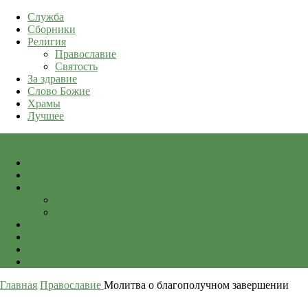
Служба
Сборники
Религия
Православие
Святость
За здравие
Слово Божие
Храмы
Лучшее
qkid.top
Служба
Сборники
Религия
Православие
Святость
За здравие
Слово Божие
Храмы
Лучшее
Главная
Православие
Молитва о благополучном завершении