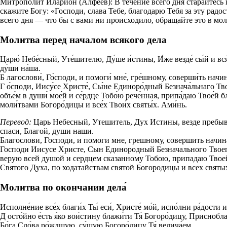
Митрополит Иларион (Алфеев): В течение всего дня старайтесь 
скажите Богу: «Господи, слава Тебе, благодарю Тебя за эту радос
всего дня — что бы с вами ни происходило, обращайте это в мол
Молитва перед началом всякого дела
Царю́ Небе́сный, Уте́шителю, Ду́ше и́стины, И́же везде́ сы́й и вся́
ду́ши на́ша.
Б лагослови́, Го́споди, и помоги́ мне́, гре́шному, соверши́ть начина
Г о́споди, Иису́се Христе́, Сы́не Единоро́дный Безнача́льнаго Твоег
объе́м в души́ мое́й и се́рдце Тобо́ю рече́нная, припа́даю Твое́й бл
моли́твами Богоро́дицы и все́х Твои́х святы́х. Ами́нь.
Перевод:
Царь Небесный, Утешитель, Дух Истины, везде пребыва
спаси, Благой, души наши.
Благослови, Господи, и помоги мне, грешному, совершить начин
Господи Иисусе Христе, Сын Единородный Безначального Твоего 
верую всей душой и сердцем сказанному Тобою, припадаю Твоей 
Святого Духа, по ходатайствам святой Богородицы и всех святы
Молитва по окончании дела́
Исполне́ние все́х благи́х Ты́ еси́, Христе́ мо́й, испо́лни ра́дости и
Д осто́йно е́сть я́ко вои́стину блажи́ти Тя́ Богоро́дицу, Присно
Бо́га Сло́ва ро́ждшую, су́щую Богоро́дицу Тя́ велича́ем.