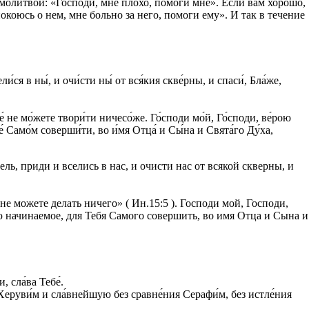
 молитвой: «Господи, мне плохо, помоги мне». Если вам хорошо,
покоюсь о нем, мне больно за него, помоги ему». И так в течение
ся в ны́, и очи́сти ны́ от вся́кия скве́рны, и спаси́, Бла́же,
́ не мо́жете твори́ти ничесо́же. Го́споди мо́й, Го́споди, ве́рою
е́ Само́м соверши́ти, во и́мя Отца́ и Сы́на и Свята́го Ду́ха,
 приди и вселись в нас, и очисти нас от всякой скверны, и
можете делать ничего» ( Ин.15:5 ). Господи мой, Господи,
 начинаемое, для Тебя Самого совершить, во имя Отца и Сына и
, сла́ва Тебе́.
Херуви́м и сла́внейшую без сравне́ния Серафи́м, без истле́ния