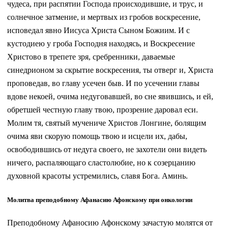
чудеса, при распятии Господа происходившие, и трус, и
солнечное затмение, и мертвых из гробов воскресение,
исповедал явно Иисуса Христа Сыном Божиим. И с
кустодиею у гроба Господня находясь, и Воскресение
Христово в трепете зря, сребренники, даваемые
синедрионом за скрытие воскресения, ты отверг и, Христа
проповедав, во главу усечен быв. И по усечении главы
вдове некоей, очима недуговавшей, во сне явившись, и ей,
обретшей честную главу твою, прозрение даровал еси.
Молим тя, святый мучениче Христов Лонгине, болящим
очима яви скорую помощь твою и исцели их, дабы,
освободившись от недуга своего, не захотели они видеть
ничего, распаляющаго сластолюбие, но к созерцанию
духовной красоты устремились, славя Бога. Аминь.
Молитва преподобному Афанасию Афонскому при онкологии
Преподобному Афаносию Афонскому зачастую молятся от