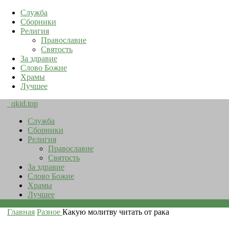
Служба
Сборники
Религия
Православие
Святость
За здравие
Слово Божие
Храмы
Лучшее
qkid.top
Служба
Сборники
Религия
Православие
Святость
За здравие
Слово Божие
Храмы
Лучшее
Главная
Разное
Какую молитву читать от рака