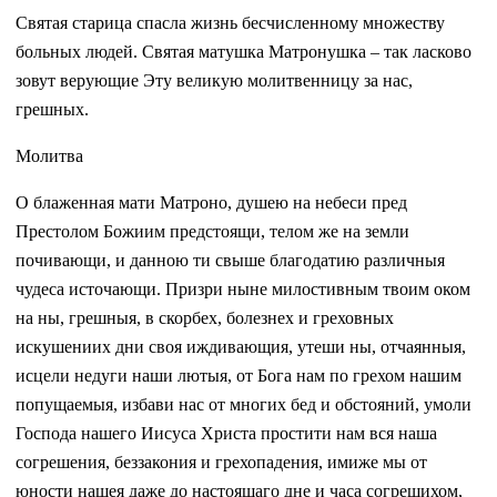
Святая старица спасла жизнь бесчисленному множеству
больных людей. Святая матушка Матронушка – так ласково
зовут верующие Эту великую молитвенницу за нас,
грешных.
Молитва
О блаженная мати Матроно, душею на небеси пред
Престолом Божиим предстоящи, телом же на земли
почивающи, и данною ти свыше благодатию различныя
чудеса источающи. Призри ныне милостивным твоим оком
на ны, грешныя, в скорбех, болезнех и греховных
искушениих дни своя иждивающия, утеши ны, отчаянныя,
исцели недуги наши лютыя, от Бога нам по грехом нашим
попущаемыя, избави нас от многих бед и обстояний, умоли
Господа нашего Иисуса Христа простити нам вся наша
согрешения, беззакония и грехопадения, имиже мы от
юности нашея даже до настоящаго дне и часа согрешихом,