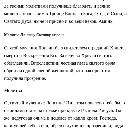
да твоими молитвами получивше благодать и велию
милость, прославим в Троице Единаго Бога, Отца, и Сына, и
Святаго Духа, ныне и присно и во веки веков. Аминь.
Молитва Лонгину Сотнику от рака
Святой мученик Лонгин был свидетелем страданий Христа,
смерти и Воскресения Его. За веру во Христа святого
обезглавили. Впоследствии честная глава святого была
обретена одной слепой женщиной, которая при этом
получила прозрение.
Молитва
О, святый мучениче Лонгине! Пилатом повелено тебе было
с воинами стать на страже при кресте Господа Иисуса. Ты
же, недуговав очима и исцелев от капли крови Господа,
капнувшей тебе в очи, обрел и духовное прозрение и, видя