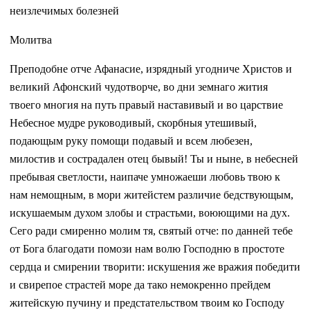
неизлечимых болезней
Молитва
Преподобне отче Афанасие, изрядный угодниче Христов и
великий Афонский чудотворче, во дни земнаго жития
твоего многия на путь правый наставивый и во царствие
Небесное мудре руководивый, скорбныя утешивый,
подающым руку помощи подавый и всем любезен,
милостив и сострадален отец бывый! Ты и ныне, в небесней
пребывая светлости, наипаче умножаеши любовь твою к
нам немощным, в мори житейстем различие бедствующым,
искушаемым духом злобы и страстьми, воюющими на дух.
Сего ради смиренно молим тя, святый отче: по данней тебе
от Бога благодати помози нам волю Господню в простоте
сердца и смирении творити: искушения же вражия победити
и свирепое страстей море да тако немокренно прейдем
житейскую пучину и предстательством твоим ко Господу