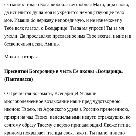
яко милостиваго Бога любоблагоутробная Мати, рцы слово,
да исцелится душа моя и укрепится немощствующее тело
мое. Имаши бо державу непобедимую, и не изнеможет у
Тебе всяк глагол, о Всецарице! Ты за мя упроси! Ты за мя
умоли. Да прославляю преславное имя Твое всегда, ныне и в
бесконечныя веки. Аминь.
Молитва вторая
Пресвятой Богородице в честь Ее иконы «Всецарица»
(Пантанасса)
О Пречистая Богомати, Всецарице! Услыши
многоболезненное воздыхание наше пред чудотворною
иконою Твоею, из Афонского удела в Россию пренесенною,
призри на чад Твоих, неисцельными недуги страждущих, ко
святому образу Твоему с верою припадающих! Якоже птица
крилома покрывает птенцы своя, тако и Ты ныне, присно