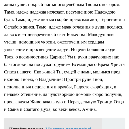
жива сущи, покрый нас многоцелебным Твоим омофором.
Тамо, идеже надежда исчезает, несумненною Надеждою
буди. Тамо, идеже лютыя скорби превозмогают, Терпением и
Ослабою явися. Тамо, идеже мрак отчаяния в души вселися,
да возсияет неизреченный свет Божества! Малодушныя
утеши, немощныя укрепи, ожесточенным сердцам
умягчение и просвещение даруй. Исцели болящия люди
Твоя, о всемилостивая Царице! Ум и руки врачующих нас
благослови; да послужат орудием Всемощнаго Врача Христа
Спаса нашего. Яко живей Ти, сущей с нами, молимся пред
иконою Твоею, о Владычице! Простри руце Твои,
исполненныя исцеления и врачбы, Радосте скорбящих, в
печалех Утешение, да чудотворною помощь скоро получив,
прославляем Живоначальную и Нераздельную Троицу, Отца
и Сына и Святаго Духа, во веки веков. Аминь.