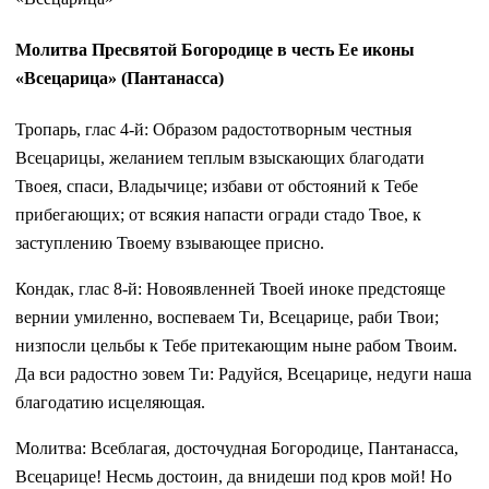
Молитва Пресвятой Богородице в честь Ее иконы
«Всецарица» (Пантанасса)
Тропарь, глас 4-й: Образом радостотворным честныя
Всецарицы, желанием теплым взыскающих благодати
Твоея, спаси, Владычице; избави от обстояний к Тебе
прибегающих; от всякия напасти огради стадо Твое, к
заступлению Твоему взывающее присно.
Кондак, глас 8-й: Новоявленней Твоей иноке предстояще
вернии умиленно, воспеваем Ти, Всецарице, раби Твои;
низпосли цельбы к Тебе притекающим ныне рабом Твоим.
Да вси радостно зовем Ти: Радуйся, Всецарице, недуги наша
благодатию исцеляющая.
Молитва: Всеблагая, досточудная Богородице, Пантанасса,
Всецарице! Несмь достоин, да внидеши под кров мой! Но