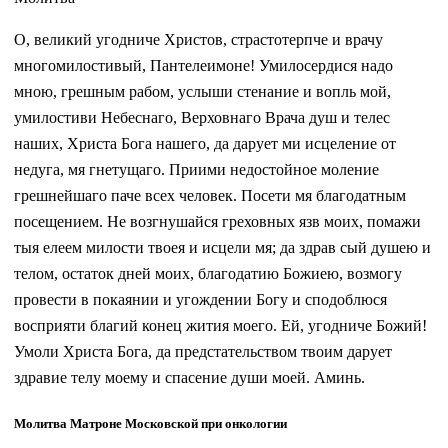
О, великий угодниче Христов, страстотерпче и врачу
многомилостивый, Пантелеимоне! Умилосердися надо
мною, грешным рабом, услыши стенание и вопль мой,
умилостиви Небеснаго, Верховнаго Врача душ и телес
наших, Христа Бога нашего, да дарует ми исцеление от
недуга, мя гнетущаго. Приими недостойное моление
грешнейшаго паче всех человек. Посети мя благодатным
посещением. Не возгнушайся греховных язв моих, помажи
тыя елеем милости твоея и исцели мя; да здрав сый душею и
телом, остаток дней моих, благодатию Божиею, возмогу
провести в покаянии и угождении Богу и сподоблюся
восприяти благий конец жития моего. Ей, угодниче Божий!
Умоли Христа Бога, да предстательством твоим дарует
здравие телу моему и спасение души моей. Аминь.
Молитва Матроне Московской при онкологии