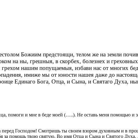
естолом Божиим предстоящи, телом же на земли почи
ком на ны, грешныя, в скорбех, болезнех и греховны
о грехом нашим попущаемыя, избави нас от многих бе
хопадения, имиже мы от юности нашея даже до настоящ
оице Единаго Бога, Отца, и Сына, и Святаго Духа, нын
, помоги и мне в беде моей (…..). Не оставь меня помощью и з
перед Господом! Смотришь ты своим взором духовным и в прошло
бя за помощь твою святую. Во имя Отца и Сына и Святого Духа.