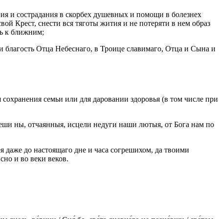
ия и сострадания в скорбех душевных и помощи в болезнех
ой Крест, снести вся тяготы жития и не потеряти в нем образ
ь к ближним;
 благость Отца Небеснаго, в Троице славимаго, Отца и Сына и
 сохранения семьи или для даровании здоровья (в том числе при
ши ны, отчаянныя, исцели недуги наши лютыя, от Бога нам по
 даже до настоящаго дне и часа согрешихом, да твоими
но и во веки веков.