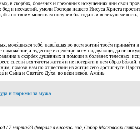
ых, в скорбях, болезнях и греховных искушениях дни свои пров
х бед и несчастий, умоли Господа нашего Иисуса Христа простит
дабы по твоим молитвам получив благодать и великую милость,
ных, моля́щихся тебе́, навы́кшая во всем житии́ твое́м приима́ти 
 поможе́ние и чуде́сное исцеле́ние всем подава́ющи; да не оскуде
да́ния в ско́рбех душе́вных и по́мощи в боле́знех теле́сных: исце
ест, снести́ вся тя́готы жития́ и не потеря́ти в нем о́браз Бо́жий,
жним; помози́ нам по отше́ствии из жития́ сего́ дости́гнути Ца́рс
́ и Сы́на и Свята́го Ду́ха, во ве́ки веко́в. Ами́нь.
суда и тюрьмы за мужа
од / 7 марта/23 февраля в високос. год, Собор Московских святы