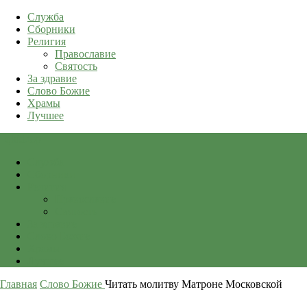
Служба
Сборники
Религия
Православие
Святость
За здравие
Слово Божие
Храмы
Лучшее
qkid.top
Служба
Сборники
Религия
Православие
Святость
За здравие
Слово Божие
Храмы
Лучшее
Главная
Слово Божие
Читать молитву Матроне Московской