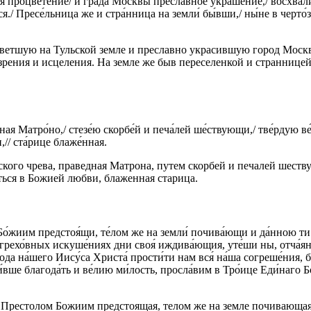
 процвете́ние/ и гра́да Москвы́ пресла́вное украше́ние,/ восхва́лим
я./ Пресе́льница же и стра́нница на земли́ бы́вши,/ ны́не в черто́
тшую на Тульской земле и преславно украсившую город Москву,
зрения и исцеления. На земле же быв переселенкой и страннице
ая Матро́но,/ стезе́ю скорбе́й и печа́лей ше́ствующи,/ тве́рдую ве́
,// ста́рице блаже́нная.
ого чрева, праведная Матрона, путем скорбей и печалей шествуя
ться в Божией любви, блаженная старица.
Бо́жиим предстоя́щи, те́лом же на земли́ почива́ющи и да́нною ти 
 грехо́вных искуше́ниях дни своя́ иждива́ющия, уте́ши ны, отча́ян
ода на́шего Иису́са Христа́ прости́ти нам вся́ на́ша согреше́ния, 
ше благода́ть и ве́лию ми́лость, просла́вим в Тро́ице Еди́наго Бога
 Престолом Божиим предстоящая, телом же на земле почивающая