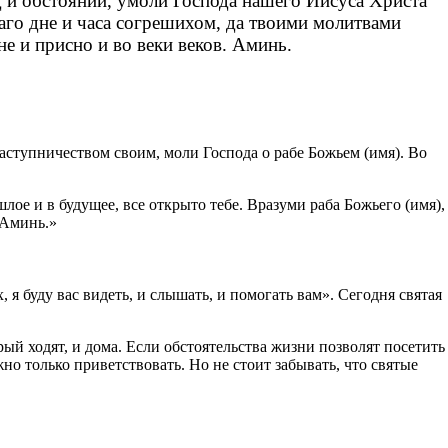
д и обстояний, умоли Господа нашего Иисуса Христа
аго дне и часа согрешихом, да твоими молитвами
е и присно и во веки веков. Аминь.
аступничеством своим, моли Господа о рабе Божьем (имя). Во
е и в будущее, все открыто тебе. Вразуми раба Божьего (имя),
 Аминь.»
 я буду вас видеть, и слышать, и помогать вам». Сегодня святая
рый ходят, и дома. Если обстоятельства жизни позволят посетить
 только приветствовать. Но не стоит забывать, что святые