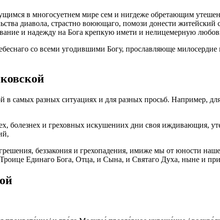
ятущимся в многосуетнем мире сем и нигдеже обретающим утешен
ьства диавола, страстно воюющаго, помози донести житейский св
ование и надежду на Бога крепкую имети и нелицемерную любов
ебеснаго со всеми угодившими Богу, прославляюще милосердие и
сковской
 в самых разных ситуациях и для разных просьб. Например, для
х, болезнех и греховных искушениих дни своя иждивающия, уте
ий,
решения, беззакония и грехопадения, имиже мы от юности нашея
роице Единаго Бога, Отца, и Сына, и Святаго Духа, ныне и прис
ой