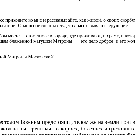
 приходите ко мне и рассказывайте, как живой, о своих скорбях,
молитвой. О многочисленных чудесах рассказывают верующие.
 месте – в том числе в городе, где проживают, в храме, в кото
ам блаженной матушки Матроны, — это дело доброе, и его можно
нной Матроны Московской!
естолом Божиим предстоящи, телом же на земли почи
ком на ны, грешныя, в скорбех, болезнех и греховны