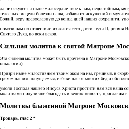
да не оскудеет и ныне милосердие твое к нам, недостойным, м
телесных: исцели болезни наша, избави от искушений и мучител
Божий, веру православную до конца дней наших сохранити, уп
помози нам по отшествии из жития сего достигнути Царствия Н
Святаго Духа, во веки веков.
Сильная молитва к святой Матроне Мо
Эта сильная молитва может быть прочтена к Матроне Московской
онкологии).
Призри ныне милостивным твоим оком на ны, грешныя, в скорбе
грехом нашим попущаемыя, избави нас от многих бед и обстоян
умоли Господа нашего Иисуса Христа простити нам вся наша сог
молитвами получивше благодать и велию милость, прославим в Т
Молитвы блаженной Матроне Московск
Тропарь, глас 2 *