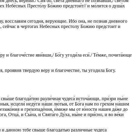
 днесь, ве́рнии./ Сия́ бо, све́та дневна́го не позна́вши,/ све́том
зех Небе́сных Престо́лу Бо́жию предстои́т// и мо́лится о душа́х
 восславим сегодня, верующие. Ибо она, не познав дневного
й, сейчас в чертогах Небесных престолу Божию предстоит и
ру и благоче́стие яви́вши,/ Бо́гу угоди́ла еси́./ Те́мже, почита́юще
, проявив твердую веру и благочестие, ты угодила Богу.
свы́ше благода́тию разли́чная чудеса́ источа́ющи, при́зри ны́не
ныя, исцели́ неду́ги на́ши лю́тыя, от Бо́га нам по грехо́м на́шим
беззако́ния и грехопаде́ния, и́миже мы от ю́ности на́шея да́же до
, Отца́, и Сы́на, и Свята́го Ду́ха, ны́не и при́сно, и во ве́ки
 и данною тебе свыше благодатью различные чудеса