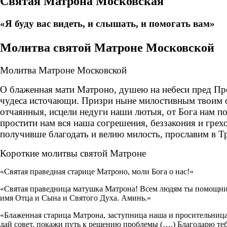
Святая Матрона Московская
«Я буду вас видеть, и слышать, и помогать вам»
Молитва святой Матроне Московской
Молитва Матроне Московской
О блаженная мати Матроно, душею на небеси пред Пр
чудеса источающи. Призри ныне милостивным твоим о
отчаянныя, исцели недуги наши лютыя, от Бога нам п
простити нам вся наша согрешения, беззакония и гре
получивше благодать и велию милость, прославим в Тр
Короткие молитвы святой Матроне
«Святая праведная старице Матроно, моли Бога о нас!»
«Святая праведница матушка Матрона! Всем людям ты помощница
имя Отца и Сына и Святого Духа. Аминь.»
«Блаженная старица Матрона, заступница наша и просительница 
дай совет, покажи путь к решению проблемы (….) Благодарю те