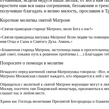
отчаянныя, исцели недуги наши лютыя, от Бога нам п
простити нам вся наша согрешения, беззакония и гре
получивше благодать и велию милость, прославим в Тр
Короткие молитвы святой Матроне
«Святая праведная старице Матроно, моли Бога о нас!»
«Святая праведница матушка Матрона! Всем людям ты помощница
имя Отца и Сына и Святого Духа. Аминь.»
«Блаженная старица Матрона, заступница наша и просительница 
дай совет, покажи путь к решению проблемы (….) Благодарю те
Попросите о помощи в молитве
Незадолго перед кончиной святая Матронушка говорила: «Все, все
Матрона Московская слышит каждого, кто обращается к ней с 
Обращаться с молитвой к святой Матроне верующие могут в любом
Москву, посетить там Покровский монастырь, приложиться к мощ
слышат нас в любом месте.
Храни вас Господь молитвами Пресвятой Богородицы и блаже