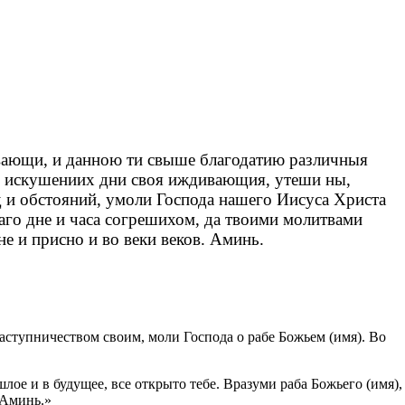
вающи, и данною ти свыше благодатию различныя
х искушениих дни своя иждивающия, утеши ны,
д и обстояний, умоли Господа нашего Иисуса Христа
аго дне и часа согрешихом, да твоими молитвами
е и присно и во веки веков. Аминь.
аступничеством своим, моли Господа о рабе Божьем (имя). Во
е и в будущее, все открыто тебе. Вразуми раба Божьего (имя),
 Аминь.»