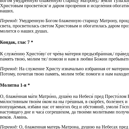
Бо́гом умудре́нную блаже́нную ста́рицу Матро́ну,/ земли́ Ту́льския
Христо́вым просвети́ся/ и да́ром прозре́ния и исцеле́ния обогати́с
на́ших.
Перевод:
Умудренную Богом блаженную старицу Матрону, процве
света, просветилась светом Христовым и обогатилась даром про
молится о наших душах.
Кондак, глас 7 *
К служе́нию Христо́ву/ от чре́ва ма́терня предызбра́нная,/ пра́ведн
па́мять твою́, мо́лим тя:/ помози́ и нам в любви́ Бо́жии пребыва́ти
Перевод:
На служение Христу изначально избранная от материнск
Потому, почитая твою память, молим тебя: помоги и нам находи
Молитва 1-я *
О, блаже́нная ма́ти Матро́но, душе́ю на Небеси́ пред Престо́лом 
ми́лостивным твои́м о́ком на ны гре́шныя, в ско́рбех, боле́знех и
попуща́емыя, изба́ви нас от мно́гих бед и обстоя́ний, умоли́ Го́сп
настоя́щаго дне и часа́ согреши́хом, да твои́ми моли́твами получи́в
веко́в. Ами́нь.
Перевод:
О, блаженная матерь Матрона, душою на Небесах пред