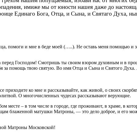
о грехом нашим попущаемыя, избави нас от многих бе
хопадения, имиже мы от юности нашея даже до настоящ
оице Единаго Бога, Отца, и Сына, и Святаго Духа, нын
, помоги и мне в беде моей (…..). Не оставь меня помощью и з
перед Господом! Смотришь ты своим взором духовным и в прошло
бя за помощь твою святую. Во имя Отца и Сына и Святого Духа.
 приходите ко мне и рассказывайте, как живой, о своих скорбях,
молитвой. О многочисленных чудесах рассказывают верующие.
 месте – в том числе в городе, где проживают, в храме, в кото
ам блаженной матушки Матроны, — это дело доброе, и его можно
нной Матроны Московской!