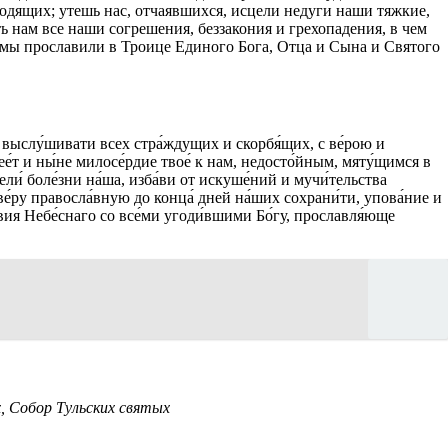
одящих; утешь нас, отчаявшихся, исцели недуги наши тяжкие,
ь нам все наши согрешения, беззакония и грехопадения, в чем
 мы прославили в Троице Единого Бога, Отца и Сына и Святого
и выслу́шивати всех стра́ждущих и скорбя́щих, с ве́рою и
е́т и ны́не милосе́рдие твое́ к нам, недосто́йным, мяту́щимся в
ли́ боле́зни на́ша, изба́ви от искуше́ний и мучи́тельства
 ве́ру правосла́вную до конца́ дней на́ших сохрани́ти, упова́ние и
твия Небе́снаго со все́ми угоди́вшими Бо́гу, прославля́юще
х, Собор Тульских святых