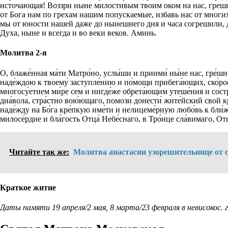
источающая! Воззри ныне милостивым твоим оком на нас, грешн
от Бога нам по грехам нашим попускаемые, избавь нас от многи
мы от юности нашей даже до нынешнего дня и часа согрешили, 
Духа, ныне и всегда и во веки веков. Аминь.
Молитва 2-я
О, блаже́нная ма́ти Матро́но, услы́ши и приими́ ны́не нас, гре́ш
наде́ждою к твоему́ заступле́нию и по́мощи прибега́ющих, ско́рое
многосу́етнем ми́ре сем и нигде́же обрета́ющим утеше́ния и состра
диа́вола, стра́стно вою́ющаго, помози́ донести́ жите́йский свой кр
наде́жду на Бо́га кре́пкую име́ти и нелицеме́рную любо́вь к бли́
милосе́рдие и бла́гость Отца́ Небе́снаго, в Тро́ице сла́вимаго, Отца
Читайте так же:
Молитва анастасии узорешительнице от 
Краткое житие
Даты памяти 19 апреля/2 мая, 8 марта/23 февраля в невисокос. г