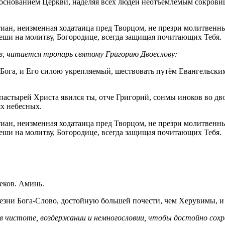
снованием Церкви, наделяя всех людей неотъемлемым сокровище
тиан, неизменная ходатаица пред Творцом, не презри молитвенн
еши на молитву, Богородице, всегда защищая почитающих Тебя.
в, читается тропарь святому Григорию Двоеслову:
Бога, и Его силою укрепляемый, шествовать путём Евангельским
астырей Христа явился ты, отче Григорий, сонмы иноков во дв
ях небесных.
тиан, неизменная ходатаица пред Творцом, не презри молитвенн
еши на молитву, Богородице, всегда защищая почитающих Тебя.
еков. Аминь.
езни Бога-Слово, достойную большей почести, чем Херувимы, 
в чистоте, воздержании и немногословии, чтобы достойно сохр