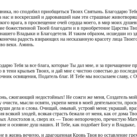
ешника, но сподобил приобщиться Твоих Святынь. Благодарю Теб
а нас и воскресший и даровавший нам эти страшные животворящ
якого врага, в просвещение очей сердца моего, в мир моих душе
ие божественной Твоей благодати и в приобретение Царства Твое
я, нашего Владыки и Благодетеля. И таким образом, исшедши из 
сконечна радость взирающих на несказанную красоту лица Твоег
 во веки. Аминь.
годарю Тебя за все блага, которые Ты дал мне, и за причащение 
в тени крыльев Твоих, и дай мне с чистою совестью до последн
ник освящения, Податель благ. И Тебе мы воссылаем славу, с О
нь, сжигающий недостойных! Не сожги же меня, Создатель мой! 
у очисти, мысли освяти, укрепи меня в моей деятельности, прос
я души дела и слова. Очищай, омывай, устрояй меня; украшай, в
сякий злодей, всякая страсть бежали от меня, как от дома Твоег
рых Апостолов и, сверх их — Твою непорочную, пречистую Мате
е и осияние душ наших. И Тебе, как подобает Богу и Владыке, 
е в жизнь вечную, и драгоценная Кровь Твоя во оставление грехо