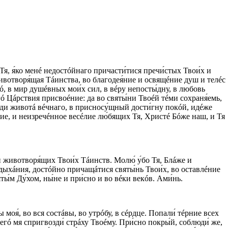
 Тя, я́ко менé недостóйнаго причасти́тися пречи́стых Твои́х и
ивотворя́щая Тáинства, во благодея́ние и освящéние душ и телéс
ó, в мир душéвных мои́х сил, в вéру непосты́дну, в любовь
ó Цáрствия присвоéние: да во святы́ни Твоéй тéми сохраня́емь,
éжди животá вéчнаго, в присносу́щный дости́гну покóй, идéже
ие, и неизречéнное весéлие лю́бящих Тя, Христé Бóже наш, и Тя
и животворя́щих Твои́х Тáинств. Молю́ у́бо Тя, Блáже и
здыхáния, достóйно причащáтися святы́нь Твои́х, во оставлéние
́м Ду́хом, ны́не и при́сно и во вéки векóв. Ами́нь.
моя́, во вся состáвы, во утрóбу, в сéрдце. Попали́ тéрние всех
сегó мя спригвозди́ стрáху Твоéму. При́сно покры́й, соблюди́ же,