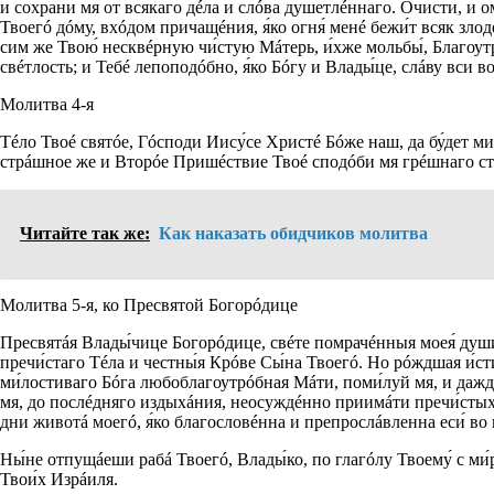
и сохрани́ мя от вся́каго дéла и слóва душетлéннаго. Очи́сти, и омы
Твоегó дóму, вхóдом причащéния, я́ко огня́ менé бежи́т всяк зло
сим же Твою́ несквéрную чи́стую Мáтерь, и́хже мольбы́, Благоут
свéтлость; и Тебé лепоподóбно, я́ко Бóгу и Влады́це, слáву вси в
Молитва 4-я
Тéло Твоé святóе, Гóсподи Иису́се Христé Бóже наш, да бу́дет ми
стрáшное же и Вторóе Пришéствие Твоé сподóби мя грéшнаго стáти
Читайте так же:
Как наказать обидчиков молитва
Молитва 5-я, ко Пресвятой Богорóдице
Пресвятáя Влады́чице Богорóдице, свéте помрачéнныя моея́ души́
пречи́стаго Тéла и честны́я Крóве Сы́на Твоегó. Но рóждшая и́с
ми́лостиваго Бóга любоблагоутрóбная Мáти, поми́луй мя, и дажд
мя, до послéдняго издыхáния, неосуждéнно приимáти пречи́стых 
дни животá моегó, я́ко благословéнна и препрослáвленна еси́ во 
Ны́не отпущáеши рабá Твоегó, Влады́ко, по глагóлу Твоему́ с ми́р
Твои́х Изрáиля.