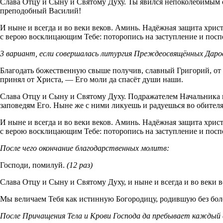
Слава Отцу и Сыну и Святому Духу. Ты явился непоколебимым о
преподобный Василий!
И ныне и всегда и во веки веков. Аминь. Надёжная защита хрис
с верою восклицающим Тебе: поторопись на заступление и посп
3 вариант, если совершалась литургия Преждеосвящённых Даро
Благодать божественную свыше получив, славный Григорий, от 
принял от Христа, — Его моли да спасёт души наши.
Слава Отцу и Сыну и Святому Духу. Подражателем Начальника п
заповедям Его. Ныне же с ними ликуешь и радуешься во обител
И ныне и всегда и во веки веков. Аминь. Надёжная защита хрис
с верою восклицающим Тебе: поторопись на заступление и посп
После чего окончание благодарственных молитв:
Господи, помилуй.
(12 раз)
Слава Отцу и Сыну и Святому Духу, и ныне и всегда и во веки в
Мы величаем Тебя как истинную Богородицу, родившую без бол
После Причащения Тела и Крови Господа да пребывает каждый 