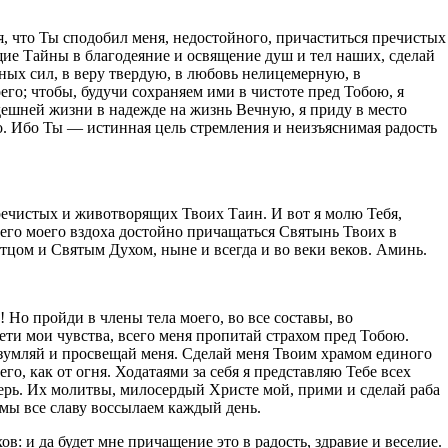
я, что Ты сподобил меня, недостойного, причаститься пречистых
ие Тайны в благодеяние и освящение душ и тел наших, сделай
вных сил, в веру твердую, в любовь нелицемерную, в
го; чтобы, будучи сохраняем ими в чистоте пред Тобою, я
здешней жизни в надежде на жизнь Вечную, я приду в место
о. Ибо Ты — истинная цель стремления и неизъяснимая радость
пречистых и животворящих Твоих Таин. И вот я молю Тебя,
его моего вздоха достойно причащаться Святынь Твоих в
тцом и Святым Духом, ныне и всегда и во веки веков. Аминь.
Но пройди в члены тела моего, во все составы, во
вети мои чувства, всего меня пропитай страхом пред Тобою.
разумляй и просвещай меня. Сделай меня Твоим храмом единого
о, как от огня. Ходатаями за себя я представляю Тебе всех
рь. Их молитвы, милосердый Христе мой, прими и сделай раба
мы все славу воссылаем каждый день.
в: и да будет мне причащение это в радость, здравие и веселие.