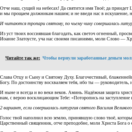
Отче наш, сущий на небесах! Да святится имя Твоё; да приидет Ц
и мы прощаем должникам нашим; и не введи нас в искушение, но
И читаются тропари святому, по чьему чину совершалась литур
Из уст твоих воссиявшая благодать, как светоч огненный, прос
Иоанне Златоусте, уча нас своими писаниями, моли Слово — Хр
Читайте так же:
Чтобы вернули заработанные деньги мол
Слава Отцу и Сыну и Святому Духу. Благочестивый, блаженнейш
Богу. По достоинству восхваляем тебя, ибо ты — руководитель,
И ныне и всегда и во веки веков. Аминь. Надёжная защита хри
нам, с верою восклицающим Тебе: «Поторопись на заступление 
2 вариант, если совершалась литургия святого Василия Великог
Голос твой наполнил всю землю, принявшую слово твоё, которы
Царственный священник, отче преподобне, моли Христа Бога о