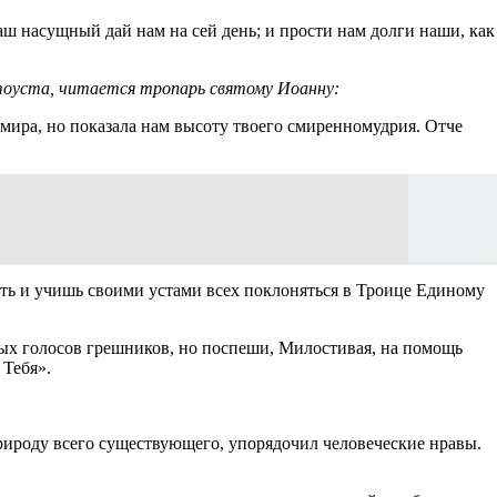
 наш насущный дай нам на сей день; и прости нам долги наши, как
атоуста, читается тропарь святому Иоанну:
 мира, но показала нам высоту твоего смиренномудрия. Отче
ть и учишь своими устами всех поклоняться в Троице Единому
ных голосов грешников, но поспеши, Милостивая, на помощь
 Тебя».
рироду всего существующего, упорядочил человеческие нравы.