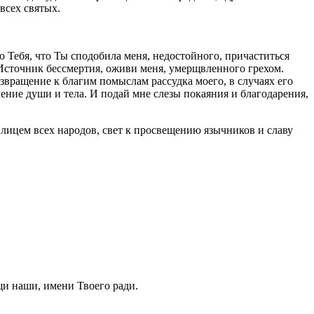
всех святых.
 Тебя, что Ты сподобила меня, недостойного, причаститься
Источник бессмертия, оживи меня, умерщвленного грехом.
вращение к благим помыслам рассудка моего, в случаях его
ение души и тела. И подай мне слезы покаяния и благодарения,
 лицем всех народов, свет к просвещению язычников и славу
щи наши, имени Твоего ради.