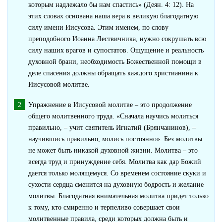
которым надлежало бы нам спастись» (Деян. 4: 12). На
этих словах основана наша вера в великую благодатную
силу имени Иисусова. Этим именем, по слову
преподобного Иоанна Лествичника, нужно сокрушать всю
силу наших врагов и супостатов. Ощущение и реальность
духовной брани, необходимость Божественной помощи в
деле спасения должны обращать каждого христианина к
Иисусовой молитве.
Упражнение в Иисусовой молитве – это продолжение
общего молитвенного труда. «Сначала научись молиться
правильно, – учит святитель Игнатий (Брянчанинов), –
научившись правильно, молись постоянно». Без молитвы
не может быть никакой духовной жизни. Молитва – это
всегда труд и принуждение себя. Молитва как дар Божий
дается только молящемуся. Со временем состояние скуки и
сухости сердца сменится на духовную бодрость и желание
молитвы. Благодатная внимательная молитва придет только
к тому, кто смиренно и терпеливо совершает свои
молитвенные правила, среди которых должна быть и