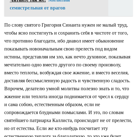
семистрельная от врагов
По слову святого Григория Синаита нужен не малый труд,
чтобы ясно постигнуть и сохранить себя в чистоте от того,
что противно благодати, ибо диавол имеет обыкновение
показывать новоначальным свою прелесть под видом
истины, представляя им зло, как нечто духовное, показывая
мечтательно одно вместо другого по своему произволу,
вместо теплоты, возбуждая свое жжение, и вместо веселия,
доставляя бессмысленную радость и чувственную сладость.
Впрочем, делателю умной молитвы полезно знать и то, что
жжение или теплота иногда поднимается от чресл к сердцу
и сама собою, естественным образом, если не
сопровождается блудными помыслами. И это, по словам
святейшего патриарха Каллиста, происходит не от прелести,
но от естества. Если же кто-нибудь посчитает эту
естественную теплоту за благодатную, то это уже будет,