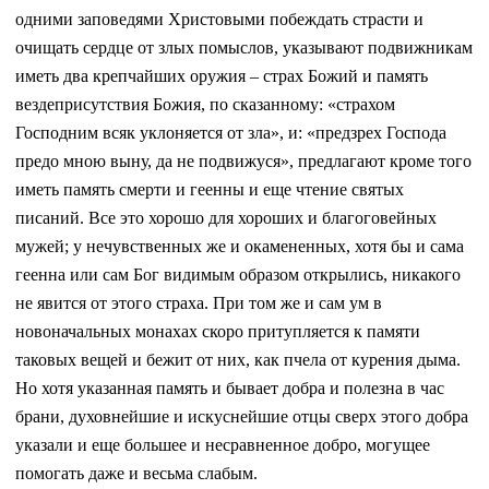
одними заповедями Христовыми побеждать страсти и
очищать сердце от злых помыслов, указывают подвижникам
иметь два крепчайших оружия – страх Божий и память
вездеприсутствия Божия, по сказанному: «страхом
Господним всяк уклоняется от зла», и: «предзрех Господа
предо мною выну, да не подвижуся», предлагают кроме того
иметь память смерти и геенны и еще чтение святых
писаний. Все это хорошо для хороших и благоговейных
мужей; у нечувственных же и окамененных, хотя бы и сама
геенна или сам Бог видимым образом открылись, никакого
не явится от этого страха. При том же и сам ум в
новоначальных монахах скоро притупляется к памяти
таковых вещей и бежит от них, как пчела от курения дыма.
Но хотя указанная память и бывает добра и полезна в час
брани, духовнейшие и искуснейшие отцы сверх этого добра
указали и еще большее и несравненное добро, могущее
помогать даже и весьма слабым.