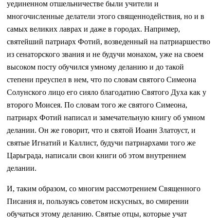
уединенном отшельничестве были учители и
многочисленные делатели этого священнодействия, но и в
самых великих лаврах и даже в городах. Например,
святейший патриарх Фотий, возведенный на патриаршество
из сенаторского звания и не будучи монахом, уже на своем
высоком посту обучился умному деланию и до такой
степени преуспел в нем, что по словам святого Симеона
Солунского лицо его сияло благодатию Святого Духа как у
второго Моисея. По словам того же святого Симеона,
патриарх Фотий написал и замечательную книгу об умном
делании. Он же говорит, что и святой Иоанн Златоуст, и
святые Игнатий и Каллист, будучи патриархами того же
Царьграда, написали свои книги об этом внутреннем
делании.
И, таким образом, со многим рассмотрением Священного
Писания и, пользуясь советом искусных, во смирении
обучаться этому деланию. Святые отцы, которые учат