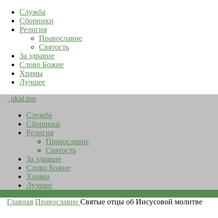
Служба
Сборники
Религия
Православие
Святость
За здравие
Слово Божие
Храмы
Лучшее
qkid.top
Служба
Сборники
Религия
Православие
Святость
За здравие
Слово Божие
Храмы
Лучшее
Главная
Православие
Святые отцы об Иисусовой молитве