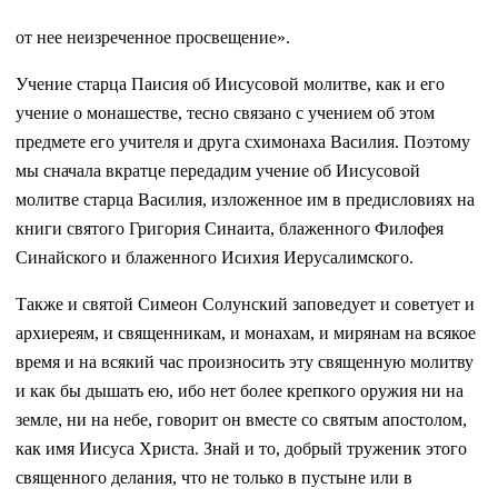
от нее неизреченное просвещение».
Учение старца Паисия об Иисусовой молитве, как и его
учение о монашестве, тесно связано с учением об этом
предмете его учителя и друга схимонаха Василия. Поэтому
мы сначала вкратце передадим учение об Иисусовой
молитве старца Василия, изложенное им в предисловиях на
книги святого Григория Синаита, блаженного Филофея
Синайского и блаженного Исихия Иерусалимского.
Также и святой Симеон Солунский заповедует и советует и
архиереям, и священникам, и монахам, и мирянам на всякое
время и на всякий час произносить эту священную молитву
и как бы дышать ею, ибо нет более крепкого оружия ни на
земле, ни на небе, говорит он вместе со святым апостолом,
как имя Иисуса Христа. Знай и то, добрый труженик этого
священного делания, что не только в пустыне или в