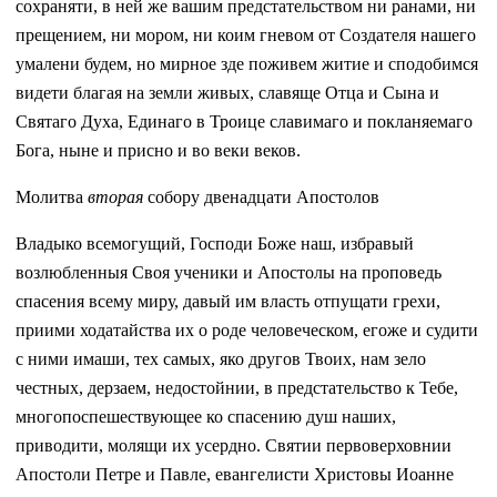
сохраняти, в ней же вашим предстательством ни ранами, ни
прещением, ни мором, ни коим гневом от Создателя нашего
умалени будем, но мирное зде поживем житие и сподобимся
видети благая на земли живых, славяще Отца и Сына и
Святаго Духа, Единаго в Троице славимаго и покланяемаго
Бога, ныне и присно и во веки веков.
Молитва
вторая
собору двенадцати Апостолов
Владыко всемогущий, Господи Боже наш, избравый
возлюбленныя Своя ученики и Апостолы на проповедь
спасения всему миру, давый им власть отпущати грехи,
приими ходатайства их о роде человеческом, егоже и судити
с ними имаши, тех самых, яко другов Твоих, нам зело
честных, дерзаем, недостойнии, в предстательство к Тебе,
многопоспешествующее ко спасению душ наших,
приводити, молящи их усердно. Святии первоверховнии
Апостоли Петре и Павле, евангелисти Христовы Иоанне