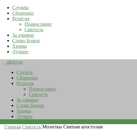
Служба
Сборники
Религия
Православие
Святость
За здравие
Слово Божие
Храмы
Лучшее
qkid.top
Служба
Сборники
Религия
Православие
Святость
За здравие
Слово Божие
Храмы
Лучшее
Главная
Святость
Молитвы Святым апостолам