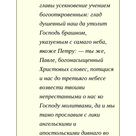
главы усекновение учением
богооткровенным: глад
душевный наш да утолит
Господь брашном,
указуемым с самаго неба,
якоже Петру: — ты же,
Павле, богонасыщенный
Христовых словес, потщися
и нас до третьяго небесе
возвести твоими
непрестанными о нас ко
Господу молитвами, да и мы
тамо прославим с лики
ангельскими и
апостольскими дивнаго во