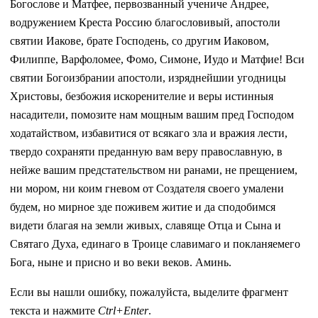
Богослове и Матфее, первозванный учениче Андрее,
водружением Креста Россию благословивый, апостоли
святии Иакове, брате Господень, со другим Иаковом,
Филиппе, Варфоломее, Фомо, Симоне, Иудо и Матфие! Вси
святии Богоизбрании апостоли, изряднейшии угодницы
Христовы, безбожия искоренителие и веры истинныя
насадители, помозите нам мощным вашим пред Господом
ходатайством, избавитися от всякаго зла и вражия лести,
твердо сохраняти преданную вам веру православную, в
нейже вашим предстательством ни ранами, не прещением,
ни мором, ни коим гневом от Создателя своего умалени
будем, но мирное зде поживем житие и да сподобимся
видети благая на земли живых, славяще Отца и Сына и
Святаго Духа, единаго в Троице славимаго и покланяемего
Бога, ныне и присно и во веки веков. Аминь.
Если вы нашли ошибку, пожалуйста, выделите фрагмент
текста и нажмите
Ctrl+Enter
.