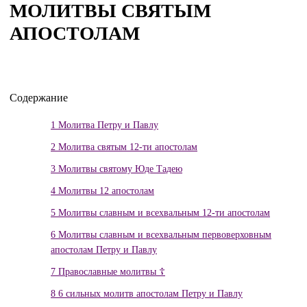
МОЛИТВЫ СВЯТЫМ
АПОСТОЛАМ
Содержание
1
Молитва Петру и Павлу
2
Молитва святым 12-ти апостолам
3
Молитвы святому Юде Тадею
4
Молитвы 12 апостолам
5
Молитвы славным и всехвальным 12-ти апостолам
6
Молитвы славным и всехвальным первоверховным
апостолам Петру и Павлу
7
Православные молитвы ☦
8
6 сильных молитв апостолам Петру и Павлу