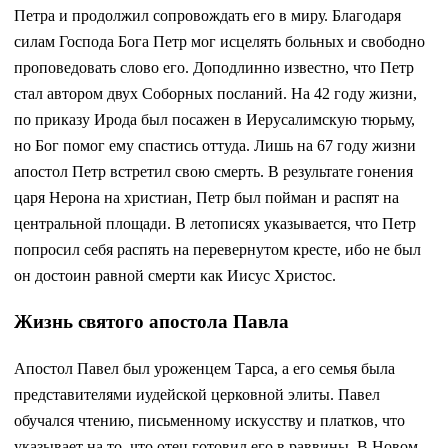
Петра и продолжил сопровождать его в миру. Благодаря
силам Господа Бога Петр мог исцелять больных и свободно
проповедовать слово его. Доподлинно известно, что Петр
стал автором двух Соборных посланий. На 42 году жизни,
по приказу Ирода был посажен в Иерусалимскую тюрьму,
но Бог помог ему спастись оттуда. Лишь на 67 году жизни
апостол Петр встретил свою смерть. В результате гонения
царя Нерона на христиан, Петр был пойман и распят на
центральной площади. В летописях указывается, что Петр
попросил себя распять на перевернутом кресте, ибо не был
он достоин равной смерти как Иисус Христос.
Жизнь святого апостола Павла
Апостол Павел был уроженцем Тарса, а его семья была
представителями иудейской церковной элиты. Павел
обучался чтению, письменному искусству и платков, что
указывает на то, что отец готовил его в раввины. В Новом