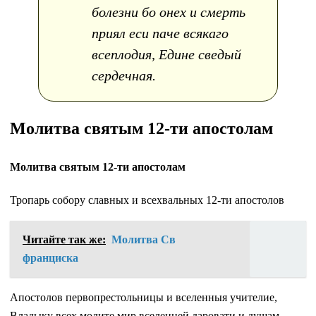
болезни бо онех и смерть
приял еси паче всякаго
всеплодия, Едине сведый
сердечная.
Молитва святым 12-ти апостолам
Молитва святым 12-ти апостолам
Тропарь собору славных и всехвальных 12-ти апостолов
Читайте так же:
Молитва Св
франциска
Апостолов первопрестольницы и вселенныя учителие,
Владыку всех молите мир вселенней даровати и душам