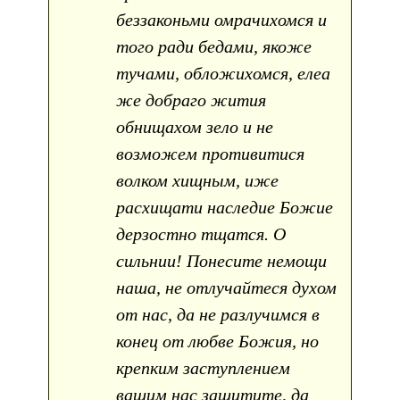
беззаконьми омрачихомся и
того ради бедами, якоже
тучами, обложихомся, елеа
же добраго жития
обнищахом зело и не
возможем противитися
волком хищным, иже
расхищати наследие Божие
дерзостно тщатся. О
сильнии! Понесите немощи
наша, не отлучайтеся духом
от нас, да не разлучимся в
конец от любве Божия, но
крепким заступлением
вашим нас защитите, да