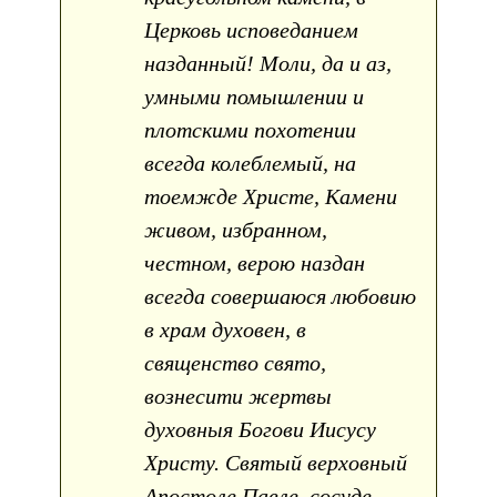
Церковь исповеданием
назданный! Моли, да и аз,
умными помышлении и
плотскими похотении
всегда колеблемый, на
тоемжде Христе, Камени
живом, избранном,
честном, верою наздан
всегда совершаюся любовию
в храм духовен, в
священство свято,
вознесити жертвы
духовныя Богови Иисусу
Христу. Святый верховный
Апостоле Павле, сосуде