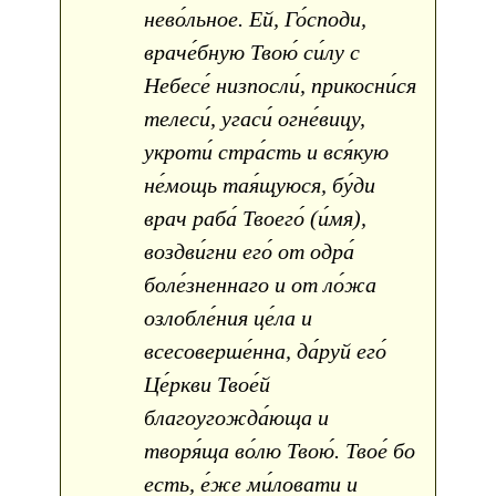
нево́льное. Ей, Го́споди,
враче́бную Твою́ си́лу с
Небесе́ низпосли́, прикосни́ся
телеси́, угаси́ огне́вицу,
укроти́ стра́сть и вся́кую
не́мощь тая́щуюся, бу́ди
врач раба́ Твоего́ (и́мя),
воздви́гни его́ от одра́
боле́зненнаго и от ло́жа
озлобле́ния це́ла и
всесоверше́нна, да́руй его́
Це́ркви Твое́й
благоугожда́юща и
творя́ща во́лю Твою́. Твое́ бо
есть, е́же ми́ловати и