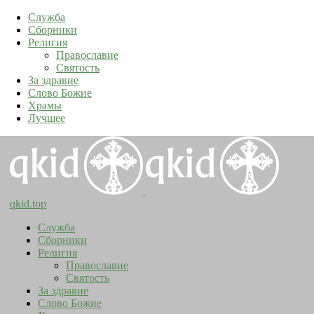
Служба
Сборники
Религия
Православие
Святость
За здравие
Слово Божие
Храмы
Лучшее
qkid.top
Служба
Сборники
Религия
Православие
Святость
За здравие
Слово Божие