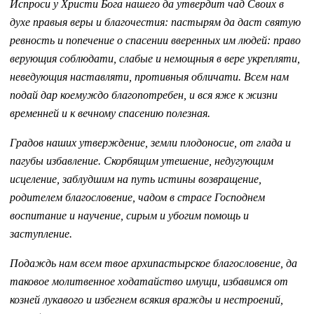
Испроси у Христи Бога нашего да утвердит чад Своих в
духе правыя веры и благочестия: пастырям да даст святую
ревность и попечение о спасении вверенных им людей: право
верующия соблюдати, слабые и немощныя в вере укрепляти,
неведующия наставляти, противныя обличати. Всем нам
подай дар коемуждо благопотребен, и вся яже к жизни
временней и к вечному спасению полезная.
Градов наших утверждение, земли плодоносие, от глада и
пагубы избавление. Скорбящим утешение, недугующим
исцеление, заблудшим на путь истины возвращение,
родителем благословение, чадом в страсе Господнем
воспитание и научение, сирым и убогим помощь и
заступление.
Подаждь нам всем твое архипастырское благословение, да
таковое молитвенное ходатайство имущи, избавимся от
козней лукавого и избегнем всякия вражды и нестроений,