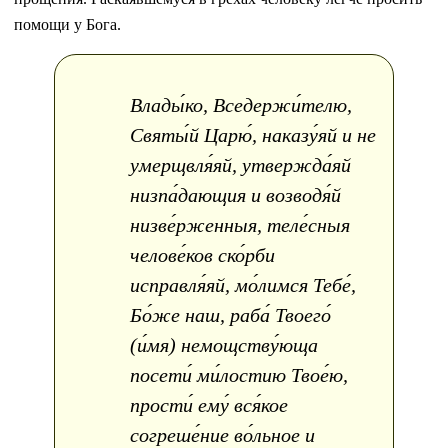
помощи у Бога.
Влады́ко, Вседержи́телю,
Святы́й Царю́, наказу́яй и не
умерщвля́яй, утвержда́яй
низпа́дающия и возводя́й
низве́рженныя, теле́сныя
челове́ков ско́рби
исправля́яй, мо́лимся Тебе́,
Бо́же наш, раба́ Твоего́
(и́мя) немощству́юща
посети́ ми́лостию Твое́ю,
прости́ ему́ вся́кое
согреше́ние во́льное и