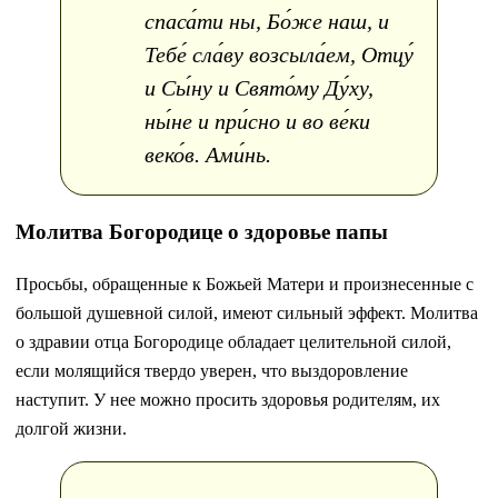
спаса́ти ны, Бо́же наш, и
Тебе́ сла́ву возсыла́ем, Отцу́
и Сы́ну и Свято́му Ду́ху,
ны́не и при́сно и во ве́ки
веко́в. Ами́нь.
Молитва Богородице о здоровье папы
Просьбы, обращенные к Божьей Матери и произнесенные с
большой душевной силой, имеют сильный эффект. Молитва
о здравии отца Богородице обладает целительной силой,
если молящийся твердо уверен, что выздоровление
наступит. У нее можно просить здоровья родителям, их
долгой жизни.