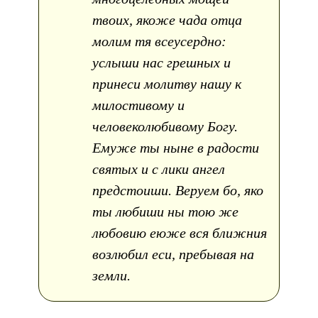
твоих, якоже чада отца
молим тя всеусердно:
услыши нас грешных и
принеси молитву нашу к
милостивому и
человеколюбивому Богу.
Емуже ты ныне в радости
святых и с лики ангел
предстоиши. Веруем бо, яко
ты любиши ны тою же
любовию еюже вся ближния
возлюбил еси, пребывая на
земли.