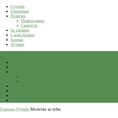
Служба
Сборники
Религия
Православие
Святость
За здравие
Слово Божие
Храмы
Лучшее
qkid.top
Служба
Сборники
Религия
Православие
Святость
За здравие
Слово Божие
Храмы
Лучшее
Главная
Лучшее
Молитва за зубы