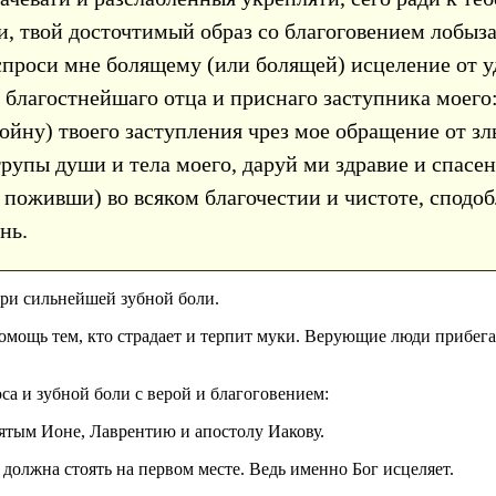
, твой досточтимый образ со благоговением лобыз
спроси мне болящему (или болящей) исцеление от у
е благостнейшаго отца и приснаго заступника моего
ойну) твоего заступления чрез мое обращение от з
рупы души и тела моего, даруй ми здравие и спасен
 поживши) во всяком благочестии и чистоте, сподо
нь.
при сильнейшей зубной боли.
мощь тем, кто страдает и терпит муки. Верующие люди прибега
са и зубной боли с верой и благоговением:
вятым Ионе, Лаврентию и апостолу Иакову.
должна стоять на первом месте. Ведь именно Бог исцеляет.