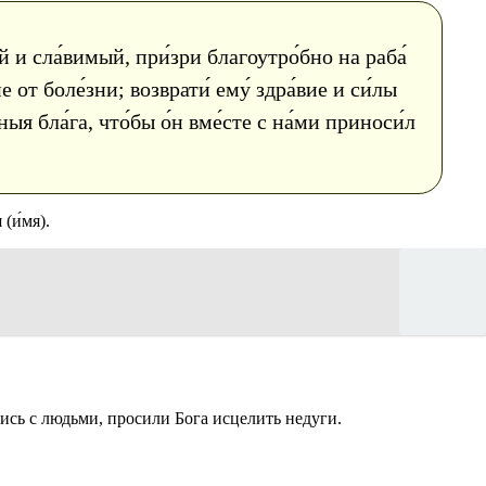
 и сла́вимый, при́зри благоутро́бно на раба́
е от боле́зни; возврати́ ему́ здра́вие и си́лы
ыя бла́га, что́бы о́н вме́сте с на́ми приноси́л
(и́мя).
ись с людьми, просили Бога исцелить недуги.