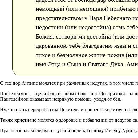
немощный (или немощная) прибегаю и
предстательством у Царя Небеснаго и
недостоин (или недостойна) есмь теб
Божия, сотвори мя достойна (или дост
дарованною тебе благодатию язвы и ст
тихое и безмолвное житие пожив (или
имя Отца и Сына и Святаго Духа. Ами
С тех пор Антипе молятся при различных недугах, в том числе 
Пантелеймон — целитель от любых болезней. Он приходит на по
Пантелеймон оказывает незримую помощь, уводя от бед.
Нужно стать перед образом Целителя и прочесть молитву от флю
Также христиане молятся о здоровье и избавлении от недугов с
Православная молитва от зубной боли к Господу Иисусу Христу 