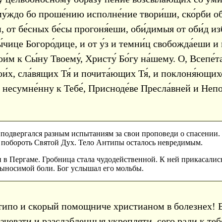
́ждо бо проше́нию исполне́ние твори́ши, ско́рби об
, от бе́сных бе́сы прогоня́еши, оби́димыя от оби́д и
́чице Богоро́дице, и от у́з и темни́ц свобожда́еши и
ои́м к Сы́ну Твоему́, Христу́ Бо́гу на́шему. О, Всепе́
ои́х, сла́вящих Тя́ и почита́ющих Тя́, и поклоня́ющи
 несумне́нну к Тебе́, Присноде́ве Пресла́вней и Непоро
подвергался разным испытаниям за свои проповеди о спасении.
а побороть Святой Дух. Тело Антипы осталось невредимым.
ли в Пергаме. Гробница стала чудодейственной. К ней прикасали
выносимой боли. Бог услышал его мольбы.
ипо и скорый помощниче христианом в болезнех! В
ачевати и разслабленныя укрепляти, сего ради к теб