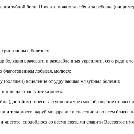
ния зубной боли. Просить можно за себя и за ребенка (например
христианом в болезнех!
ар болящия врачевати и разслабленныя укрепляти, сего ради к те
о благоговением лобызая, молюся:
у (болящей) исцеление от удручающая мя зубныя болезни:
а и приснаго заступника моего:
йна (достойну) твоего заступления чрез мое обращение от злых 
и и тела моего, даруй ми здравие и спасение и во всем благое 
 и чистоте, сподоблюся со всеми святыми славити Всесвятое имя