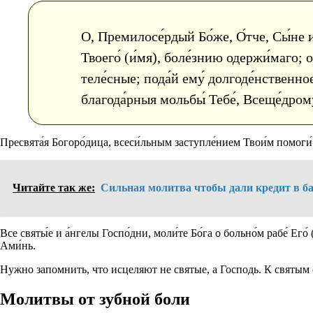
О, Премилосе́рдый Бо́же, О́тче, Сы́не 
Твоего́ (и́мя), боле́знию одержи́маго; от
теле́сные; пода́й ему́ долгоде́нственно
благода́рныя мольбы́ Тебе́, Всеще́дром
Пресвята́я Богоро́дица, всеси́льным заступле́нием Твои́м помоги́ мн
Читайте так же:
Сильная молитва чтобы дали кредит в б
Все святы́е и а́нгелы Госпо́дни, моли́те Бо́га о больно́м рабе́ Его́ (
Ами́нь.
Нужно запомнить, что исцеляют не святые, а Господь. К святы
Молитвы от зубной боли