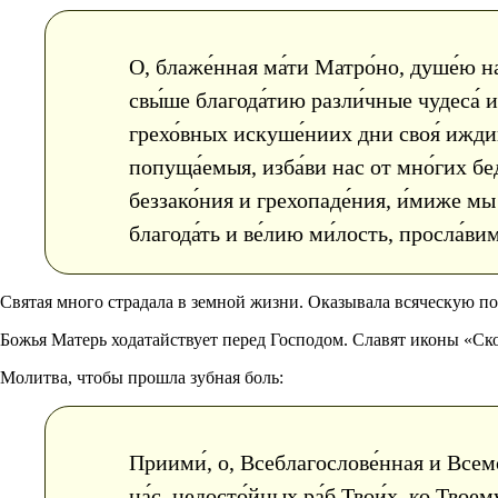
О, блаже́нная ма́ти Матро́но, душе́ю н
свы́ше благода́тию разли́чные чудеса́ и
грехо́вных искуше́ниих дни своя́ иждив
попуща́емыя, изба́ви нас от мно́гих бед
беззако́ния и грехопаде́ния, и́миже мы
благода́ть и ве́лию ми́лость, просла́вим 
Святая много страдала в земной жизни. Оказывала всяческую п
Божья Матерь ходатайствует перед Господом. Славят иконы «С
Молитва, чтобы прошла зубная боль:
Приими́, о, Всеблагослове́нная и Всемо
на́с, недосто́йных ра́б Твои́х, ко Твоем