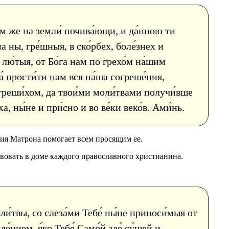
ом же на земли́ почива́ющи, и да́нною ти
 ны, гре́шныя, в ско́рбех, боле́знех и
лю́тыя, от Бо́га нам по грехо́м на́шим
́ прости́ти нам вся на́ша согреше́ния,
огреши́хом, да твои́ми моли́твами получи́вше
а, ны́не и при́сно и во ве́ки веко́в. Ами́нь.
ия Матрона помогает всем просящим ее.
вовать в доме каждого православного христианина.
ли́твы, со слеза́ми Тебе́ ны́не приноси́мыя от
́нием, я́ко Тебе́ Само́й зде́ су́щей и