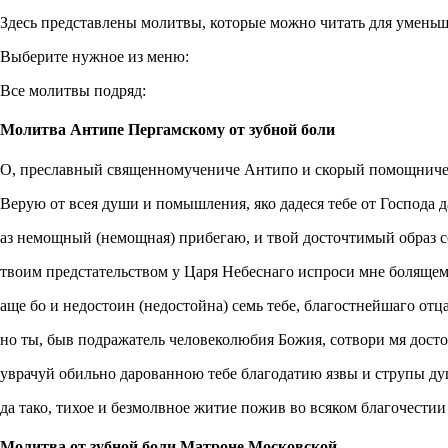
Здесь представлены молитвы, которые можно читать для уменьше
Выберите нужное из меню:
Все молитвы подряд:
Молитва Антипе Пергамскому от зубной боли
О, преславный священномучениче Антипо и скорый помощниче 
Верую от всея души и помышления, яко дадеся тебе от Господа д
аз немощный (немощная) прибегаю, и твой досточтимый образ с
твоим предстательством у Царя Небеснаго испроси мне болящем
аще бо и недостоин (недостойна) семь тебе, благостнейшаго отц
но ты, быв подражатель человеколюбия Божия, сотвори мя досто
уврачуй обильно дарованною тебе благодатию язвы и струпы душ
да тако, тихое и безмолвное житие пожив во всяком благочестии
Молитва от зубной боли Матроне Московской