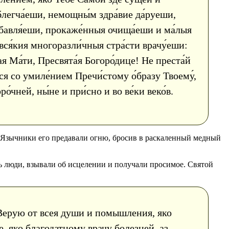
легча́еши, немощны́м здра́вие да́руеши,
збавля́еши, прокаже́нныя очища́еши и ма́лыя
 вся́кия многоразли́чныя стра́сти врачу́еши:
тая Ма́ти, Пресвята́я Богоро́дице! Не преста́й
хся со умиле́нием Пречи́стому о́бразу Твоему́,
́чней, ны́не и при́сно и во ве́ки веко́в.
 Язычники его предавали огню, бросив в раскаленный медный
сь люди, взывали об исцелении и получали просимое. Святой
ерую от всея души и помышления, яко
е, яко благодатному врачу болезней, аз