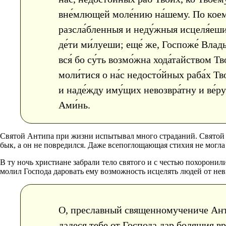
вне́млющей моле́нию на́шему. По коему
разсла́бленныя и неду́жныя исцеля́еши
де́ти ми́луеши; еще́ же, Госпоже́ Влады
вся́ бо су́ть возмо́жна хода́тайством Тв
моли́тися о на́с недосто́йных раба́х Тв
и наде́жду иму́щих невозвра́тну и ве́ру
Ами́нь.
Святой Антипа при жизни испытывал много страданий. Святой 
бык, а он не повредился. Даже всепоглощающая стихия не могл
В ту ночь христиане забрали тело святого и с честью похорони
молил Господа даровать ему возможность исцелять людей от не
О, преславный священномучениче Ант
дадеся тебе от Господа дар болящия вр