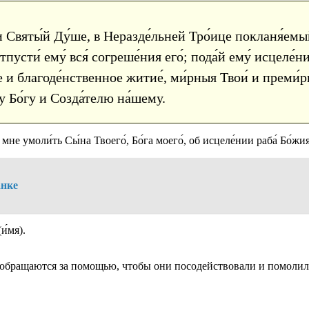
и Святы́й Ду́ше, в Неразде́льней Тро́ице покланя́емый
пусти́ ему́ вся́ согреше́ния его́; пода́й ему́ исцеле́ни
е и благоде́нственное житие́, ми́рныя Твои́ и преми́рн
у Бо́гу и Созда́телю на́шему.
е умоли́ть Сы́на Твоего́, Бо́га моего́, об исцеле́нии раба́ Бо́жия 
анке
и́мя).
м обращаются за помощью, чтобы они посодействовали и помолил