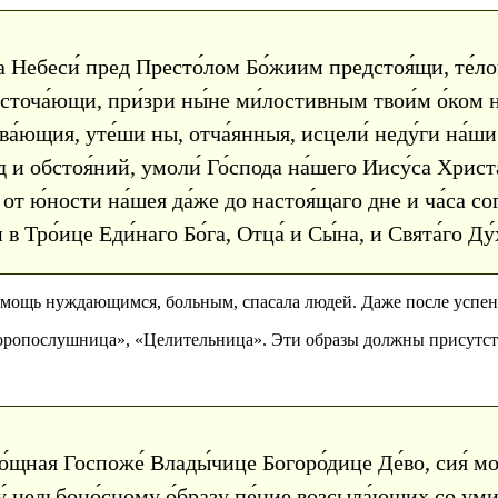
а Небеси́ пред Престо́лом Бо́жиим предстоя́щи, те́л
сточа́ющи, при́зри ны́не ми́лостивным твои́м о́ком на
а́ющия, уте́ши ны, отча́янныя, исцели́ неду́ги на́ши 
 и обстоя́ний, умоли́ Го́спода на́шего Иису́са Христа
 от ю́ности на́шея да́же до настоя́щаго дне и ча́са с
в Тро́ице Еди́наго Бо́га, Отца́ и Сы́на, и Свята́го Ду́х
омощь нуждающимся, больным, спасала людей. Даже после успен
коропослушница», «Целительница». Эти образы должны присутст
́щная Госпоже́ Влады́чице Богоро́дице Де́во, сия́ мо
у́ цельбоно́сному о́бразу пе́ние возсыла́ющих со умиле