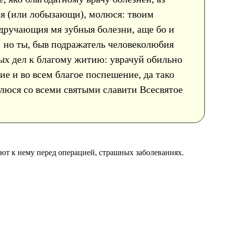
ая (или лобызающи), молюся: твоим
дручающия мя зубныя болезни, аще бо и
: но ты, быв подражатель человеколюбия
лых дел к благому житию: уврачуй обильно
ие и во всем благое поспешение, да тако
блюся со всеми святыми славити Всесвятое
ют к нему перед операцией, страшных заболеваниях.