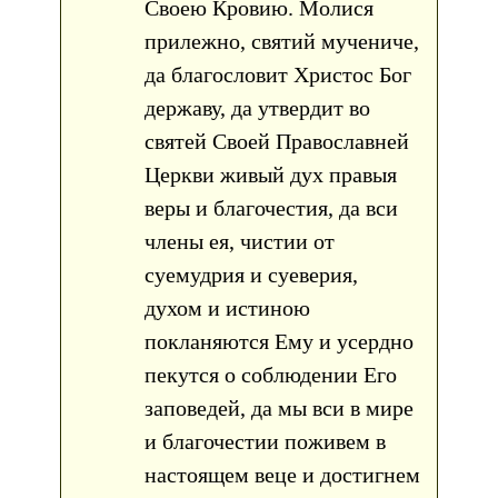
Своею Кровию. Молися
прилежно, святий мучениче,
да благословит Христос Бог
державу, да утвердит во
святей Своей Православней
Церкви живый дух правыя
веры и благочестия, да вси
члены ея, чистии от
суемудрия и суеверия,
духом и истиною
покланяются Ему и усердно
пекутся о соблюдении Его
заповедей, да мы вси в мире
и благочестии поживем в
настоящем веце и достигнем