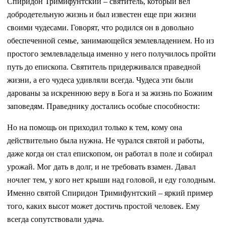
Спиридон Тримифунтский – святитель, который вел
добродетельную жизнь и был известен еще при жизни
своими чудесами. Говорят, что родился он в довольно
обеспеченной семье, занимающейся землевладением. Но из
простого землевладельца именно у него получилось пройти
путь до епископа. Святитель придерживался праведной
жизни, а его чудеса удивляли всегда. Чудеса эти были
дарованы за искреннюю веру в Бога и за жизнь по Божиим
заповедям. Праведнику достались особые способности:
Но на помощь он приходил только к тем, кому она
действительно была нужна. Не чурался святой и работы,
даже когда он стал епископом, он работал в поле и собирал
урожай. Мог дать в долг, и не требовать взамен. Давал
ночлег тем, у кого нет крыши над головой, и еду голодным.
Именно святой Спиридон Тримифунтский – яркий пример
того, каких высот может достичь простой человек. Ему
всегда сопутствовали удача.