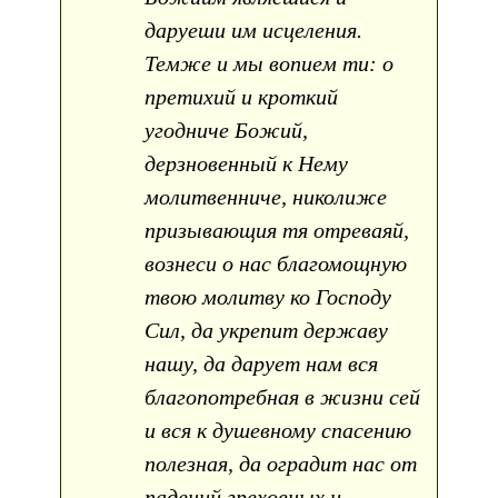
даруеши им исцеления.
Темже и мы вопием ти: о
претихий и кроткий
угодниче Божий,
дерзновенный к Нему
молитвенниче, николиже
призывающия тя отреваяй,
вознеси о нас благомощную
твою молитву ко Господу
Сил, да укрепит державу
нашу, да дарует нам вся
благопотребная в жизни сей
и вся к душевному спасению
полезная, да оградит нас от
падений греховных и