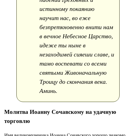
истинному покаянию
научит нас, во еже
безпреткновенно внити нам
в вечное Небесное Царство,
идеже ты ныне в
незаходимей сияеши славе, и
тамо воспевати со всеми
святыми Живоначальную
Троицу до скончания века.
Аминь.
Молитва Иоанну Сочавскому на удачную
торговлю
Имя великомученика Иоанна Сочавского хорошо знакомо