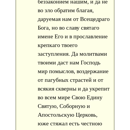
беззаконием нашим, и да не
во зло обратим благая,
даруемая нам от Всещедраго
Бога, но во славу святаго
имене Его и в прославление
крепкаго твоего
заступления. Да молитвами
твоими даст нам Господь
мир помыслов, воздержание
от пагубных страстей и от
всякия скверны и да укрепит
во всем мире Свою Едину
Святую, Соборную и
Апостольскую Церковь,
юже стяжал есть честною