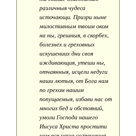
различныя чудеса
источающи. Призри ныне
милостивным твоим оком
на ны, грешныя, в скорбех,
болезнех и греховных
искушениих дни своя
иждивающия, утеши ны,
отчаянныя, исцели недуги
наши лютыя, от Бога нам
по грехом нашим
попущаемыя, избави нас от
многих бед и обстояний,
умоли Господа нашего
Иисуса Христа простити
нам вся наша согрешения,