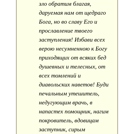
зло обратим благая,
даруемая нам от щедраго
Бога, но во славу Его и
прославление твоего
заступления! Избави всех
верою несумненною к Богу
приходящих от всяких бед
душевных и телесных, от
всех томлений и
диавольских наветов! Буди
печальным утешитель,
недугующим врачь, в
напастех помощник, нагим
покровитель, вдовицам
заступник, сирым