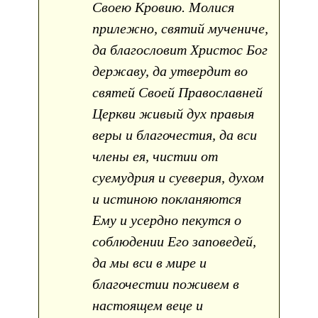
Своею Кровию. Молися
прилежно, святий мучениче,
да благословит Христос Бог
державу, да утвердит во
святей Своей Православней
Церкви живый дух правыя
веры и благочестия, да вси
члены ея, чистии от
суемудрия и суеверия, духом
и истиною покланяются
Ему и усердно пекутся о
соблюдении Его заповедей,
да мы вси в мире и
благочестии поживем в
настоящем веце и