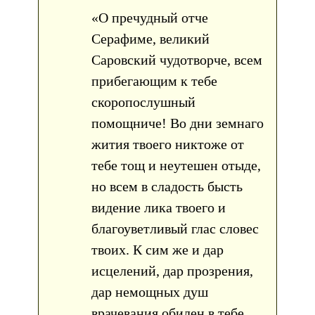
«О пречудный отче
Серафиме, великий
Саровский чудотворче, всем
прибегающим к тебе
скоропослушный
помощниче! Во дни земнаго
жития твоего никтоже от
тебе тощ и неутешен отыде,
но всем в сладость бысть
видение лика твоего и
благоуветливый глас словес
твоих. К сим же и дар
исцелений, дар прозрения,
дар немощных душ
врачевания обилен в тебе