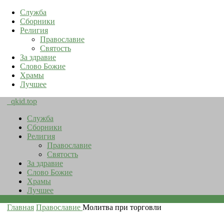
Служба
Сборники
Религия
Православие
Святость
За здравие
Слово Божие
Храмы
Лучшее
qkid.top
Служба
Сборники
Религия
Православие
Святость
За здравие
Слово Божие
Храмы
Лучшее
Главная
Православие
Молитва при торговли