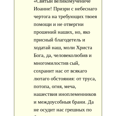
«Святый великомучениче
Иоанне! Призри с небеснаго
чертога на требующих твоея
помощи и не отвергни
прошений наших, но, яко
присный благодетель и
ходатай наш, моли Христа
Бога, да, человеколюбив и
многомилостив сый,
сохранит нас от всякаго
лютаго обстояния: от труса,
потопа, огня, меча,
нашествия иноплеменников
и междоусобныя брани. Да
не осудит нас грешных по