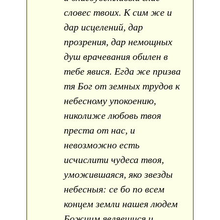
словес твоих. К сим же и
дар исцелений, дар
прозрения, дар немощных
душ врачевания обилен в
тебе явися. Егда же призва
тя Бог от земных трудов к
небесному упокоению,
николиже любовь твоя
преста от нас, и
невозможно есть
исчислити чудеса твоя,
уможившаяся, яко звезды
небесныя: се бо по всем
концем земли нашея людем
Божиим являешися и