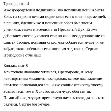
Тропарь, глас 4
Иже добродетелей подвижник, яко истинный воин Христа
Бога, на страсти вельми подвизался еси в жизни временней,
в пениих, бдениих же и пощениих образ быв твоим
учеником; темже и вселися в тя Пресвятый Дух, Егоже
действием светло украшен еси; но яко имея дерзновение ко
Святей Троице, поминай стадо, еже собрал еси мудре, и не
забуди, якоже обещался еси, посещая чад твоих, Сергие
Преподобие отче наш.
Кондак, глас 8
Христовою любовию уязвився, Преподобие, и Тому
невозвратным желанием последовав, всякое наслаждение
плотское возненавидел еси, и яко солнце отечеству твоему
возсиял еси, тем и Христос даром чудес обогати тя.
Поминай нас, чтущих пресветлую память твою, да зовем ти:
радуйся, Сергие богомудре.