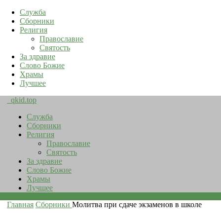
Служба
Сборники
Религия
Православие
Святость
За здравие
Слово Божие
Храмы
Лучшее
qkid.top
Служба
Сборники
Религия
Православие
Святость
За здравие
Слово Божие
Храмы
Лучшее
Главная
Сборники
Молитва при сдаче экзаменов в школе