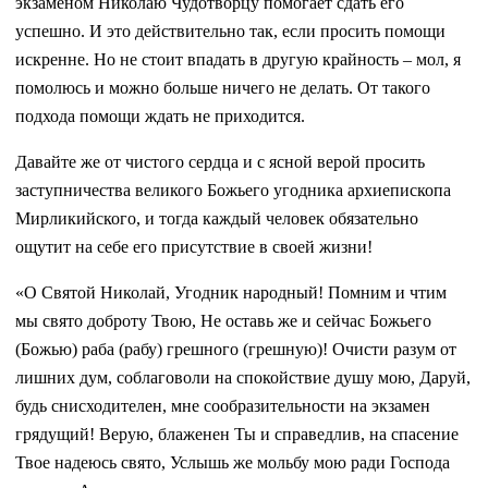
экзаменом Николаю Чудотворцу помогает сдать его
успешно. И это действительно так, если просить помощи
искренне. Но не стоит впадать в другую крайность – мол, я
помолюсь и можно больше ничего не делать. От такого
подхода помощи ждать не приходится.
Давайте же от чистого сердца и с ясной верой просить
заступничества великого Божьего угодника архиепископа
Мирликийского, и тогда каждый человек обязательно
ощутит на себе его присутствие в своей жизни!
«О Святой Николай, Угодник народный! Помним и чтим
мы свято доброту Твою, Не оставь же и сейчас Божьего
(Божью) раба (рабу) грешного (грешную)! Очисти разум от
лишних дум, соблаговоли на спокойствие душу мою, Даруй,
будь снисходителен, мне сообразительности на экзамен
грядущий! Верую, блаженен Ты и справедлив, на спасение
Твое надеюсь свято, Услышь же мольбу мою ради Господа