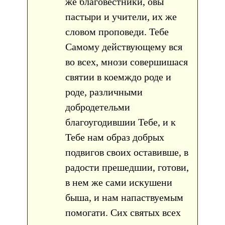
же благовестники, овы
пастыри и учители, их же
словом проповеди. Тебе
Самому действующему вся
во всех, мнози совершишася
святии в коемждо роде и
роде, различными
добродетельми
благоугодившии Тебе, и к
Тебе нам образ добрых
подвигов своих оставивше, в
радости прешедшии, готови,
в нем же сами искушени
быша, и нам напаствуемым
помогати. Сих святых всех