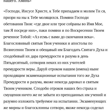
нашего. Аминь»
«Господи, Иисусе Христе, к Тебе припадаем и молим Ти ся,
призри на ны к Тебе молящихся. Помяни Господи
обетования Твоя: «где двое или трое собраны во Имя Мое,
там Я посреде них», паки помяни и по Воскресении Твоем
реченное Тобой: «Аз есмь с вами до скончания века».
Благословивый святыя Твоя ученики и апостолы по
Вознесении Твоем и обещавый им Благодать Святаго Духа и
сподобивый их дара премудрости и разума в день
Пятьдесятный, сотворив неких из них учителей
премудрости веры. Даруй отроком нашим (имена) ныне
проходящим экзаменационные испытания того же Духа
Премудрости и разума, якоже некогда даровал и святым
Твоим учеником. Сподоби отроков наших без страха и
смущения ничто же не забыти из преподанных им учений и
разумно изложить требуемое на испытании. Экзаменующих
же мирны и благосклонны сотвори, якоже некогда соделал