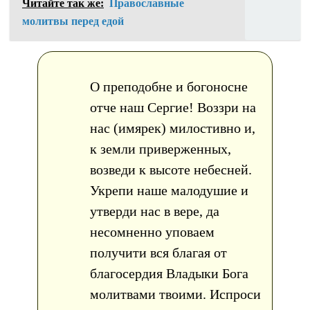
Читайте так же:
Православные
молитвы перед едой
О преподобне и богоносне
отче наш Сергие! Воззри на
нас (имярек) милостивно и,
к земли приверженных,
возведи к высоте небесней.
Укрепи наше малодушие и
утверди нас в вере, да
несомненно уповаем
получити вся благая от
благосердия Владыки Бога
молитвами твоими. Испроси