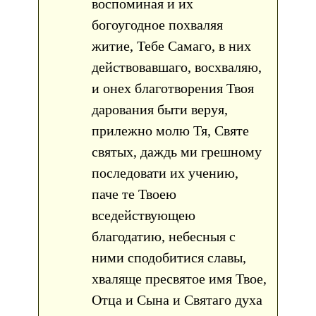
воспоминая и их
богоугодное похваляя
житие, Тебе Самаго, в них
действовавшаго, восхваляю,
и онех благотворения Твоя
дарования быти веруя,
прилежно молю Тя, Святе
святых, даждь ми грешному
последовати их учению,
паче те Твоею
вседействующею
благодатию, небесныя с
ними сподобитися славы,
хваляще пресвятое имя Твое,
Отца и Сына и Святаго духа