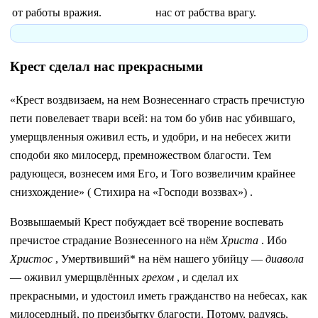
от работы вражия.
нас от рабства врагу.
Крест сделал нас прекрасными
«Крест воздвизаем, на нем Вознесеннаго страсть пречистую
пети повелевает твари всей: на том бо убив нас убившаго,
умерщвлeнныя оживил eсть, и удобри, и на небесех жити
сподоби яко милосерд, премножеством благости. Тем
радующеся, вознесем имя Eго, и Того возвеличим крайнее
снизхождение» ( Стихира на «Господи воззвах») .
Возвышаемый Крест побуждает всё творение воспевать
пречистое страдание Вознесенного на нём
Христа
. Ибо
Христос
, Умертвивший* на нём нашего убийцу —
диавола
— оживил умерщвлённых
грехом
, и сделал их
прекрасными, и удостоил иметь гражданство на небесах, как
милосердный, по преизбытку благости. Потому, радуясь,