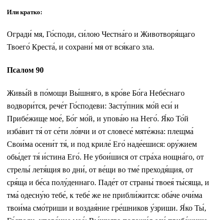
Или кратко:
Огради́ мя, Го́споди, си́лою Честна́го и Животворя́щаго
Твоего́ Креста́, и сохрани́ мя от вся́каго зла.
Псалом 90
Живы́й в по́мощи Вы́шняго, в кро́ве Бо́га Небе́снаго
водвори́тся, рече́т Го́сподеви: Засту́пник мо́й еси́ и
Прибе́жище мое́, Бо́г мо́й, и упова́ю на Него́. Я́ко То́й
изба́вит тя́ от се́ти ло́вчи и от словесе́ мяте́жна: плещма́
Свои́ма осени́т тя́, и под криле́ Его́ наде́ешися: ору́жием
обы́дет тя́ и́стина Его́. Не убои́шися от стра́ха нощна́го, от
стрелы́ летя́щия во дни́, от ве́щи во тме́ преходя́щия, от
сря́ща и бе́са полу́деннаго. Паде́т от страны́ твоея́ ты́сяща, и
тма́ одесну́ю тебе́, к тебе́ же не прибли́жится: оба́че очи́ма
твои́ма смо́триши и воздая́ние гре́шников у́зриши. Я́ко Ты́,