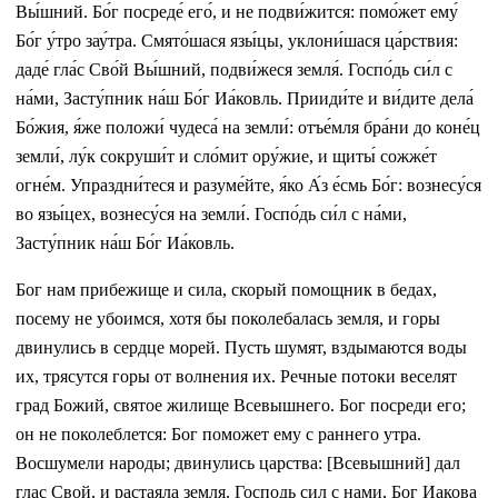
Вы́шний. Бо́г посреде́ его́, и не подви́жится: помо́жет ему́
Бо́г у́тро зау́тра. Смято́шася язы́цы, уклони́шася ца́рствия:
даде́ гла́с Сво́й Вы́шний, подви́жеся земля́. Госпо́дь си́л с
на́ми, Засту́пник на́ш Бо́г Иа́ковль. Прииди́те и ви́дите дела́
Бо́жия, я́же положи́ чудеса́ на земли́: отъе́мля бра́ни до коне́ц
земли́, лу́к сокруши́т и сло́мит ору́жие, и щиты́ сожже́т
огне́м. Упраздни́теся и разуме́йте, я́ко А́з е́смь Бо́г: вознесу́ся
во язы́цех, вознесу́ся на земли́. Госпо́дь си́л с на́ми,
Засту́пник на́ш Бо́г Иа́ковль.
Бог нам прибежище и сила, скорый помощник в бедах,
посему не убоимся, хотя бы поколебалась земля, и горы
двинулись в сердце морей. Пусть шумят, вздымаются воды
их, трясутся горы от волнения их. Речные потоки веселят
град Божий, святое жилище Всевышнего. Бог посреди его;
он не поколеблется: Бог поможет ему с раннего утра.
Восшумели народы; двинулись царства: [Всевышний] дал
глас Свой, и растаяла земля. Господь сил с нами, Бог Иакова