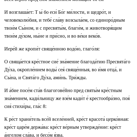
И возглаша́ет: Т ы́ бо еси́ Бо́г ми́лости, и щедро́т, и
человеколю́бия, и тебе́ сла́ву возсыла́ем, со единоро́дным
твои́м Сы́ном, и с пресвяты́м, благи́м, и животворя́щим
твои́м ду́хом, ны́не и при́сно, и во ве́ки веко́в.
Иере́й же кропи́т свяще́нною водо́ю, глаго́ля:
О свяща́ется кре́стное сие́ зна́мение благода́тию Пресвята́го
Ду́ха, окропле́нием воды́ сея́ свяще́нныя, во и́мя отца́, и
Сы́на, и Свята́го Ду́ха, ами́нь. Три́жды.
И а́бие посе́м ста́в благогове́йно пред святы́м кре́стным
зна́мением, кади́льницу же взе́м кади́т е́ крестообра́зно, поя́
сия́ стихи́ры, гла́с 8:
К ре́ст храни́тель все́й вселе́нней, кре́ст красота́ церко́вная:
кре́ст царе́м держа́ва: кре́ст ве́рным утвержде́ние: кре́ст
а́нгелом сла́ва, и бесо́м я́зва.