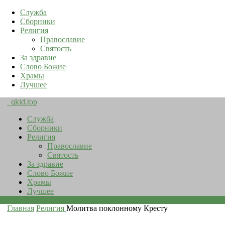
Служба
Сборники
Религия
Православие
Святость
За здравие
Слово Божие
Храмы
Лучшее
qkid.top
Служба
Сборники
Религия
Православие
Святость
За здравие
Слово Божие
Храмы
Лучшее
Главная
Религия
Молитва поклонному Кресту