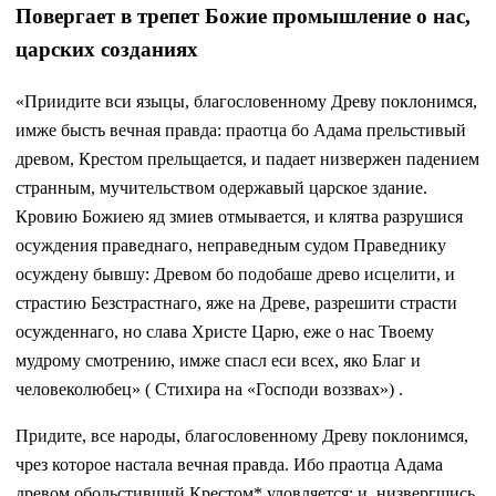
Повергает в трепет Божие промышление о нас,
царских созданиях
«Приидите вси языцы, благословенному Древу поклонимся,
имже бысть вечная правда: праoтца бо Адама прельстивый
древом, Крестом прельщается, и падает низвержен падением
странным, мучительством одержавый царское здание.
Кровию Божиею яд змиев отмывается, и клятва разрушися
осуждения праведнаго, неправедным судом Праведнику
осуждену бывшу: Древом бо подобаше древо исцелити, и
страстию Безстрастнаго, яже на Древе, разрешити страсти
осужденнаго, но слава Христе Царю, eже о нас Твоему
мудрому смотрению, имже спасл eси всех, яко Благ и
человеколюбец» ( Стихира на «Господи воззвах») .
Придите, все народы, благословенному Древу поклонимся,
чрез которое настала вечная правда. Ибо праотца Адама
древом обольстивший Крестом* уловляется; и, низвергшись,