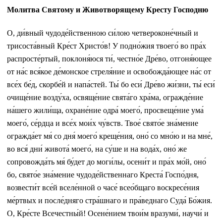
Молитва Святому и Животворящему Кресту Господню
О, ди́вный чудоде́йственною си́лою четвероконе́чный и
трисоста́вный Кре́ст Христо́в! У подно́жия твоего́ во пра́х
распросте́ртый, поклоня́юся ти́, честно́е Дре́во, отгоня́ющее
от на́с вся́кое де́монское стреля́ние и освобожда́ющее на́с от
все́х бе́д, скорбе́й и напа́стей. Ты́ бо еси́ Дре́во жи́зни, ты́ еси́
очище́ние возду́ха, освяще́ние свята́го хра́ма, огражде́ние
на́шего жили́ща, охране́ние одра́ моего́, просвеще́ние ума́
моего́, се́рдца и все́х мои́х чу́вств. Твое́ свято́е зна́мение
огражда́ет мя́ со дня́ моего́ креще́ния, оно́ со мно́ю и на мне́,
во вся́ дни́ живота́ моего́, на су́ше и на вода́х, оно́ же
сопровожда́ть мя́ бу́дет до моги́лы, осени́т и пра́х мо́й, оно́
бо, свято́е зна́мение чудоде́йственнаго Креста́ Госпо́дня,
возвести́т все́й вселе́нной о часе́ всео́бщаго воскресе́ния
ме́ртвых и после́дняго стра́шнаго и пра́веднаго Суда́ Бо́жия.
О, Кре́сте Всечестны́й! Осене́нием твои́м вразуми́, научи́ и