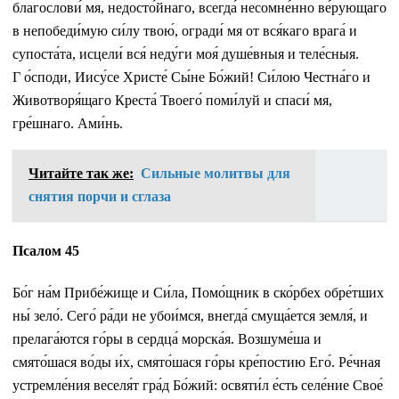
благослови́ мя, недосто́йнаго, всегда́ несомне́нно ве́рующаго
в непобеди́мую си́лу твою́, огради́ мя от вся́каго врага́ и
супоста́та, исцели́ вся́ неду́ги моя́ душе́вныя и теле́сныя.
Г о́споди, Иису́се Христе́ Сы́не Бо́жий! Си́лою Честна́го и
Животворя́щаго Креста́ Твоего́ поми́луй и спаси́ мя,
гре́шнаго. Ами́нь.
Читайте так же:
Сильные молитвы для
снятия порчи и сглаза
Псалом 45
Бо́г на́м Прибе́жище и Си́ла, Помо́щник в ско́рбех обре́тших
ны́ зело́. Сего́ ра́ди не убои́мся, внегда́ смуща́ется земля́, и
прелага́ются го́ры в сердца́ морска́я. Возшуме́ша и
смято́шася во́ды и́х, смято́шася го́ры кре́постию Его́. Ре́чная
устремле́ния веселя́т гра́д Бо́жий: освяти́л е́сть селе́ние Свое́