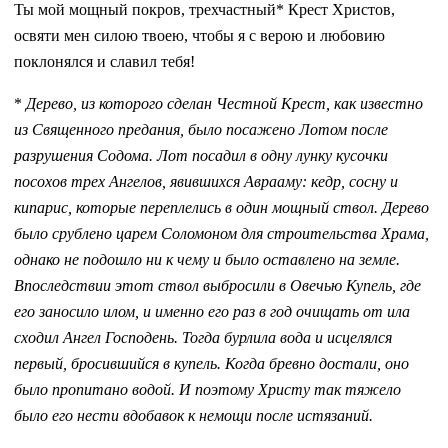
Ты мой мощный покров, трехчастный* Крест Христов,
освяти мен силою твоею, чтобы я с верою и любовию
поклонялся и славил тебя!
*
Дерево, из которого сделан Честной Крест, как известно
из Священного предания, было посажено Лотом после
разрушения Содома. Лот посадил в одну лунку кусочки
посохов трех Ангелов, явившихся Аврааму: кедр, сосну и
кипарис, которые переплелись в один мощный ствол. Дерево
было срублено царем Соломоном для строительства Храма,
однако не подошло ни к чему и было оставлено на земле.
Впоследствии этот ствол выбросили в Овечью Купель, где
его заносило илом, и именно его раз в год очищать от ила
сходил Ангел Господень. Тогда бурлила вода и исцелялся
первый, бросившийся в купель. Когда бревно достали, оно
было пропитано водой. И поэтому Христу так тяжело
было его нести вдобавок к немощи после истязаний.