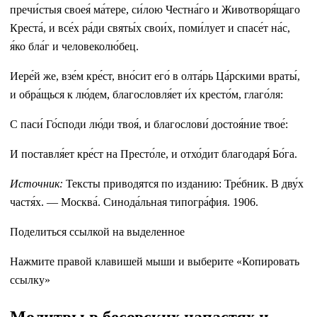
пречи́стыя своея́ ма́тере, си́лою Честна́го и Животворя́щаго
Креста́, и все́х ра́ди святы́х свои́х, поми́лует и спасе́т на́с,
я́ко бла́г и человеколю́бец.
Иере́й же, взе́м кре́ст, вно́сит его́ в олта́рь Ца́рскими враты́,
и обра́щься к лю́дем, благословля́ет и́х кресто́м, глаго́ля:
С паси́ Го́споди лю́ди твоя́, и благослови́ достоя́ние твое́:
И поставля́ет кре́ст на Престо́ле, и отхо́дит благодаря́ Бо́га.
Источник:
Тексты приводятся по изданию: Тре́бник. В дву́х
частя́х. — Москва́. Синода́льная типогра́фия. 1906.
Поделиться ссылкой на выделенное
Нажмите правой клавишей мыши и выберите «Копировать
ссылку»
Молитвы в бесовских напастях и