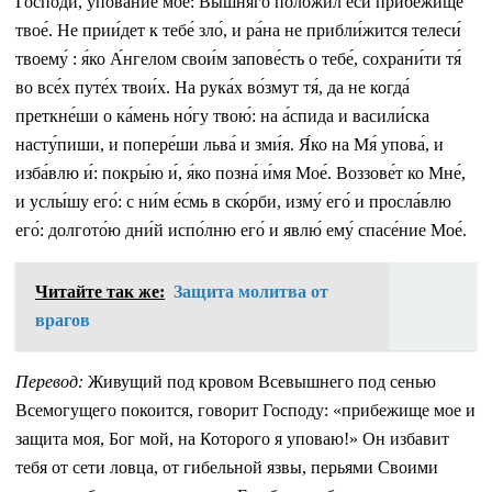
Го́споди, упова́ние мое́: Вы́шняго положи́л еси́ прибе́жище
твое́. Не прии́дет к тебе́ зло́, и ра́на не прибли́жится телеси́
твоему́ : я́ко А́нгелом свои́м запове́сть о тебе́, сохрани́ти тя́
во все́х путе́х твои́х. На рука́х во́змут тя́, да не когда́
преткне́ши о ка́мень но́гу твою́: на а́спида и васили́ска
насту́пиши, и попере́ши льва́ и зми́я. Я́ко на Мя́ упова́, и
изба́влю и́: покры́ю и́, я́ко позна́ и́мя Мое́. Воззове́т ко Мне́,
и услы́шу его́: с ни́м е́смь в ско́рби, изму́ его́ и просла́влю
его́: долгото́ю дни́й испо́лню его́ и явлю́ ему́ спасе́ние Мое́.
Читайте так же:
Защита молитва от
врагов
Перевод:
Живущий под кровом Всевышнего под сенью
Всемогущего покоится, говорит Господу: «прибежище мое и
защита моя, Бог мой, на Которого я уповаю!» Он избавит
тебя от сети ловца, от гибельной язвы, перьями Своими