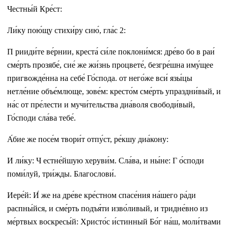
Честны́й Кре́ст:
Ли́ку пою́щу стихи́ру сию́, гла́с 2:
П рииди́те ве́рнии, креста́ си́ле поклони́мся: дре́во бо в раи́
сме́рть прозябе́, сие́ же жи́знь процвете́, безгре́шна иму́щее
пригвожде́нна на себе́ Го́спода. от него́же вси́ язы́цы
нетле́ние объе́млюще, зове́м: кресто́м сме́рть упраздни́вый, и
на́с от пре́лести и мучи́тельства диа́воля свободи́вый,
Го́споди сла́ва тебе́.
А́бие же посе́м твори́т отпу́ст, ре́кшу диа́кону:
И ли́ку: Ч естне́йшую херуви́м. Сла́ва, и ны́не: Г о́споди
поми́луй, три́жды. Благослови́.
Иере́й: И́ же на дре́ве кре́стном спасе́ния на́шего ра́ди
распны́йся, и сме́рть подъя́ти изво́ливый, и тридне́вно из
ме́ртвых воскресы́й: Христо́с и́стинный Бо́г на́ш, моли́твами