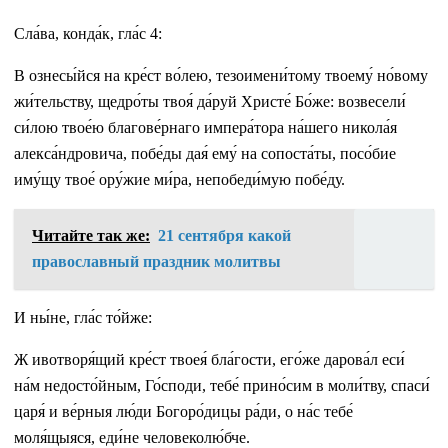
Сла́ва, конда́к, гла́с 4:
В ознесы́йся на кре́ст во́лею, тезоимени́тому твоему́ но́вому
жи́тельству, щедро́ты твоя́ да́руй Христе́ Бо́же: возвесели́
си́лою твое́ю благове́рнаго импера́тора на́шего никола́я
алекса́ндровича, побе́ды дая́ ему́ на сопоста́ты, посо́бие
иму́щу твое́ ору́жие ми́ра, непобеди́мую побе́ду.
Читайте так же:
21 сентября какой
православный праздник молитвы
И ны́не, гла́с то́йже:
Ж ивотворя́щий кре́ст твоея́ бла́гости, его́же дарова́л еси́
на́м недосто́йным, Го́споди, тебе́ прино́сим в моли́тву, спаси́
царя́ и ве́рныя лю́ди Богоро́дицы ра́ди, о на́с тебе́
моля́щыяся, еди́не человеколю́бче.