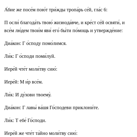
А́бие же посе́м пою́т три́жды тропа́рь се́й, гла́с 6:
П осли́ благода́ть твою́ жизнода́вче, и кре́ст се́й освяти́, и
все́м лю́дем твои́м яви́ его́ бы́ти по́мощь и утвержде́ние:
Диа́кон: Г о́споду помо́лимся.
Ли́к: Г о́споди поми́луй.
Иере́й чте́т моли́тву сию́:
Иере́й: М и́р все́м.
Ли́к: И ду́хови твоему́.
Диа́кон: Г лавы́ ва́шя Го́сподеви приклони́те.
Ли́к: Т ебе́ Го́споди.
Иере́й же чте́т та́йно моли́тву сию́: