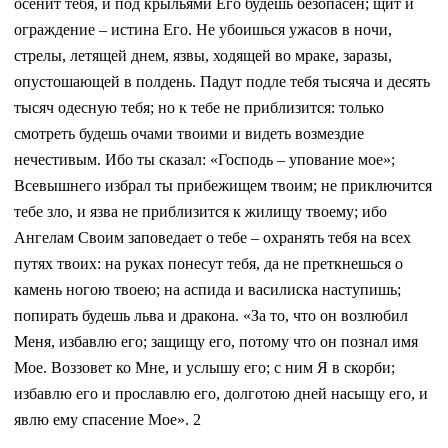
осенит тебя, и под крыльями Его будешь безопасен; щит и
ограждение – истина Его. Не убоишься ужасов в ночи,
стрелы, летящей днем, язвы, ходящей во мраке, заразы,
опустошающей в полдень. Падут подле тебя тысяча и десять
тысяч одесную тебя; но к тебе не приблизится: только
смотреть будешь очами твоими и видеть возмездие
нечестивым. Ибо ты сказал: «Господь – упование мое»;
Всевышнего избрал ты прибежищем твоим; не приключится
тебе зло, и язва не приблизится к жилищу твоему; ибо
Ангелам Своим заповедает о тебе – охранять тебя на всех
путях твоих: на руках понесут тебя, да не преткнешься о
камень ногою твоею; на аспида и василиска наступишь;
попирать будешь льва и дракона. «За то, что он возлюбил
Меня, избавлю его; защищу его, потому что он познал имя
Мое. Воззовет ко Мне, и услышу его; с ним Я в скорби;
избавлю его и прославлю его, долготою дней насыщу его, и
явлю ему спасение Мое». 2