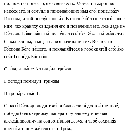
подно́жию но́гу его́, я́ко свя́то е́сть. Моисе́й и ааро́н во
иере́ех его́, и саму́ил в призыва́ющих и́мя его́: призыва́ху
Го́спода, и то́й послу́шаше и́х. В столпе́ о́блачне глаго́лаше к
ни́м: я́ко храня́ху свиде́ния его́ и повеле́ния его́, я́же даде́ и́м.
Го́споди Бо́же на́ш, ты́ послу́шал еси́ и́х: Бо́же, ты́ ми́лостив
быва́л еси́ и́м, и мща́я на вся́ начина́ния и́х. Возноси́те
Го́спода Бо́га на́шего, и покланя́йтеся в горе́ святе́й его́: я́ко
свя́т Госпо́дь Бо́г на́ш.
Сла́ва, и ны́не: Аллилу́иа, три́жды.
Г о́споди поми́луй, три́жды.
И тропа́рь, гла́с 1:
С паси́ Го́споди лю́ди твоя́, и благослови́ достоя́ние твое́,
побе́ды благове́рному импера́тору на́шему никола́ю
алекса́ндровичу на сопроти́вныя да́руя, и твое́ сохраня́я
кресто́м твои́м жи́тельство. Три́жды.