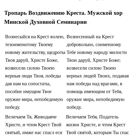
Тропарь Воздвижению Креста. Мужской хор
Минской Духовной Семинарии
Вознесыйся на Крест волею,
Вознесенный на Крест
тезоименитому Твоему
добровольно, соименному
новому жительству, щедроты
Тебе новому народу милости
Твоя даруй, Христе Боже,
Твои даруй, Христе Боже;
возвесели силою Твоею
возвесели силою Твоею
верныя люди Твоя, победы
верных людей Твоих, подавая
дая нам на сопостаты,
нам победы над врагами, в
пособие имущим Твое
помощь имеющим от Тебя,
оружие мира, непобедимую
оружие мира, непобедимую
победу.
победу.
Величаем Тя, Живодавче
Величаем Тебя, Податель
Христе, и чтим Крест Твой
жизни Христе, и чтим Крест
святый, имже нас спасл еси
Твой святой, которым Ты спас