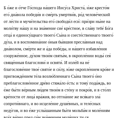
Б о́же и о́тче Го́спода на́шего Иису́са Христа́, и́же кресто́м
его́ диа́вола победи́в и сме́рть умертви́в, ро́д челове́ческий
от ле́сти и мучи́тельства его́ свободи́л еси́: при́зри ны́не на
моли́тву на́шу и на зна́мение сие́ кре́стное, в сла́ву тебе́ Бо́га
отца́ и единосу́щнаго твоего́ Сы́на и соесте́ственнаго твоего́
ду́ха, и в воспомина́ние о́ныя бы́вшия пресла́вныя над
диа́волом, сме́рти же и а́да побе́ды, и на́шего избавле́ния
сооруже́нное, ду́хом твои́м святы́м, в окропле́нии воды́ сея́
свяще́нныя благослови́ и освяти́. И изле́й на не́
благослове́ние твое́ свято́е и си́лу, ю́же окропле́нием кро́ве и
пригвожде́нием те́ла возлю́бленнаго Сы́на твоего́ о́но
преблагослове́нное дре́во стяжа́ло е́сть: и тому́ пода́ждь, во
е́же бы́ти ве́рным лю́дем твои́м в сте́ну и покро́в, и в сто́лп
кре́пости от лица́ вра́жия, во отгна́ние же вся́каго зла́
сопроти́внаго, и во исцеле́ние душе́вных, и теле́сных
неду́гов, и во е́же услы́шанным бы́ти мольба́м и моле́ниям
все́х ве́рно пред си́м зна́мением моля́щих ти ся.