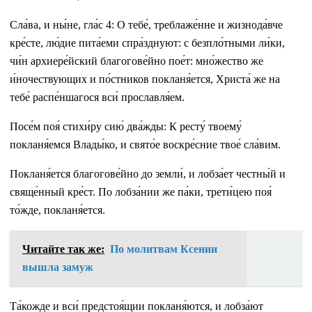
Сла́ва, и ны́не, гла́с 4: О тебе́, треблаже́нне и жизнода́вче
кре́сте, лю́дие пита́еми спра́зднуют: с безпло́тными ли́ки,
чи́н архиере́йский благогове́йно пое́т: мно́жество же
и́ночествующих и по́стников покланя́ется, Христа́ же на
тебе́ распе́ншагося вси́ прославля́ем.
Посе́м поя́ стихи́ру сию́ два́жды: К ресту́ твоему́
покланя́емся Влады́ко, и свято́е воскре́сние твое́ сла́вим.
Покланя́ется благогове́йно до земли́, и лобза́ет честны́й и
свяще́нный кре́ст. По лобза́нии же па́ки, трети́цею поя́
то́жде, покланя́ется.
Читайте так же:
По молитвам Ксении
вышла замуж
Та́кожде и вси́ предстоя́щии покланя́ются, и лобза́ют