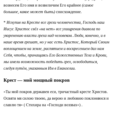
вознесем Его имя и возвеличим Его крайнее
(самое
большое, какое может быть)
снисхождение.
*
Искупив на Кресте все грехи человечества, Господь наш
Иисус Христос свёл «на нет» все ухищрения диавола по
укоренению власти греха над человеком. Люди, конечно, и в
наше время грешат, но у нас есть Христос, Который Своим
воплощением на земле, распятием и воскресением дал нам
Себя, чтобы, причащаясь Его Божественных Тела и Крови,
мы имели возможность победить грех, освободиться,
следуя путём, указанным Им в Евангелии.
Крест — мой мощный покров
«Ты мой покров державен еси, тричастный кресте Христов.
Освяти мя силою твоею, да верою и любовию поклоняюся и
славлю тя» ( Стихира на «Господи воззвах») .