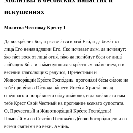
искушениях
Молитва Честному Кресту 1
Да воскре́снет Бог, и расточа́тся врази́ Его́, и да бежа́т от
лица́ Его́ ненави́дящии Его́. Я́ко исчеза́ет дым, да исче́знут;
я́ко та́ет воск от лица́ огня́, та́ко да поги́бнут бе́си от лица́
лю́бящих Бо́га и зна́менующихся кре́стным зна́мением, и в
весе́лии глаго́лющих: ра́дуйся, Пречестны́й и
Животворя́щий Кре́сте Госпо́день, прогоня́яй бе́сы си́лою на
тебе́ пропя́таго Го́спода на́шего Иису́са Христа́, во ад
сше́дшаго и попра́вшего си́лу диа́волю, и дарова́вшаго нам
тебе́ Крест Свой Честны́й на прогна́ние вся́каго супоста́та.
О, Пречестны́й и Животворя́щий Кре́сте Госпо́день!
Помога́й ми со Свято́ю Госпоже́ю Де́вою Богоро́дицею и со
все́ми святы́ми во ве́ки. Ами́нь.