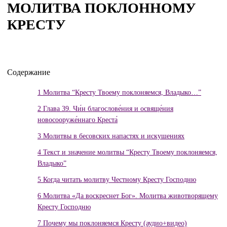
МОЛИТВА ПОКЛОННОМУ
КРЕСТУ
Содержание
1
Молитва “Кресту Твоему поклоняемся, Владыко…”
2
Глава 39. Чи́н благослове́ния и освяще́ния
новосооруже́ннаго Креста́
3
Молитвы в бесовских напастях и искушениях
4
Текст и значение молитвы “Кресту Твоему поклоняемся,
Владыко”
5
Когда читать молитву Честному Кресту Господню
6
Молитва «Да воскреснет Бог». Молитва животворящему
Кресту Господню
7
Почему мы поклоняемся Кресту (аудио+видео)