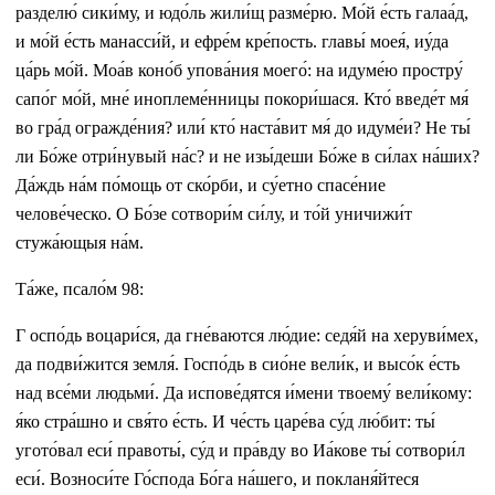
разделю́ сики́му, и юдо́ль жили́щ разме́рю. Мо́й е́сть галаа́д,
и мо́й е́сть манасси́й, и ефре́м кре́пость. главы́ моея́, иу́да
ца́рь мо́й. Моа́в коно́б упова́ния моего́: на идуме́ю простру́
сапо́г мо́й, мне́ иноплеме́нницы покори́шася. Кто́ введе́т мя́
во гра́д огражде́ния? или́ кто́ наста́вит мя́ до идуме́и? Не ты́
ли Бо́же отри́нувый на́с? и не изы́деши Бо́же в си́лах на́ших?
Да́ждь на́м по́мощь от ско́рби, и су́етно спасе́ние
челове́ческо. О Бо́зе сотвори́м си́лу, и то́й уничижи́т
стужа́ющыя на́м.
Та́же, псало́м 98:
Г оспо́дь воцари́ся, да гне́ваются лю́дие: седя́й на херуви́мех,
да подви́жится земля́. Госпо́дь в сио́не вели́к, и высо́к е́сть
над все́ми людьми́. Да испове́дятся и́мени твоему́ вели́кому:
я́ко стра́шно и свя́то е́сть. И че́сть царе́ва су́д лю́бит: ты́
угото́вал еси́ правоты́, су́д и пра́вду во Иа́кове ты́ сотвори́л
еси́. Возноси́те Го́спода Бо́га на́шего, и покланя́йтеся