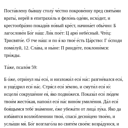
Поста́влену бы́вшу столу́ че́стно покрове́нну пред святы́ми
враты́, иере́й в епитрахи́ль и фело́нь оде́ян, исхо́дит, и
крестообра́зно покади́в но́вый кре́ст, начина́ет обы́чно: Б
лагослове́н Бо́г на́ш: Ли́к пое́т: Ц арю́ небе́сный. Чте́ц:
Трисвято́е. О́ тче на́ш: и по я́ ко твое́ е́сть Ца́рство: Г о́споди
поми́луй, 12. Сла́ва, и ны́не: П рииди́те, поклони́мся:
три́жды.
Та́же, псало́м 59:
Б о́же, отри́нул ны́ еси́, и низложи́л еси́ на́с: разгне́вался еси́,
и уще́дрил еси́ на́с. Стря́сл еси́ зе́млю, и смути́л еси́ ю́:
исцели́ сокруше́ние ея́, я́ко подви́жеся. Показа́л еси́ лю́дем
твои́м жесто́кая, напои́л еси́ на́с вино́м умиле́ния. Да́л еси́
боя́щымся тебе́ зна́мение, е́же убежа́ти от лица́ лу́ка. Я́ко да
изба́вятся возлю́бленнии твои́, спаси́ десни́цею твое́ю, и
услы́ши мя́. Бо́г возглаго́ла во святе́м свое́м: возра́дуюся, и