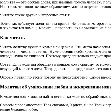
Молитва — это особые слова, призванные помочь человеку полу
Известно, что молитвенным обращением можно исцелить человек
Читайте также другие интересные статьи:
Точно так действует молитва и за врагов. Человек, за которог
и заключается помощь молитв, направленных на умножение люб
Как читать
Читать молитву лучше в храме или церкви. Эти места намоле
человека — чисты и светлы. Нужно осенять себя крестным знам
очередь душа молящегося. Поэтому предварительно следует прав
Совет! Если молитва обращена к конкретному святому, то можно 
верующий молится дома. Тогда достаточно представить его лик 
Особых правил по этому поводу не предусмотрено. Самое важное 
Молитвы об умножении любви и искоренении нена
В молитвословах можно найти несколько молитв, обращённых к
Союзом любве апостолы Твоя связавый, Христе, и нас Твоих вер
едине Человеколюбче.