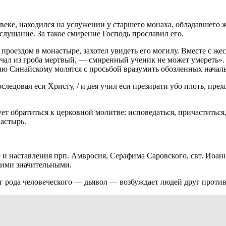
веке, находился на услужении у старшего монаха, обладавшего 
лушание. За такое смирение Господь прославил его.
роездом в монастыре, захотел увидеть его могилу. Вместе с же
ечал из гроба мертвый, — смиренный ученик не может умереть»
ю Синайскому молятся с просьбой вразумить обозленных началь
последовал еси Христу, / и дея учил еси презирати убо плоть, пре
ует обратиться к церковной молитве: исповедаться, причастить
астырь.
и наставления прп. Амвросия, Серафима Саровского, свт. Иоанн
кими значительными.
аг рода человеческого — дьявол — возбуждает людей друг против