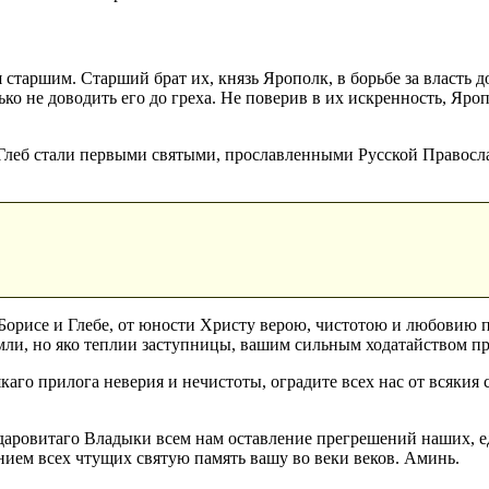
старшим. Старший брат их, князь Ярополк, в борьбе за власть 
ко не доводить его до греха. Не поверив в их искренность, Яро
 Глеб стали первыми святыми, прославленными Русской Правосл
 Борисе и Глебе, от юности Христу верою, чистотою и любовию
емли, но яко теплии заступницы, вашим сильным ходатайством п
каго прилога неверия и нечистоты, оградите всех нас от всякия
даровитаго Владыки всем нам оставление прегрешений наших, е
нием всех чтущих святую память вашу во веки веков. Аминь.