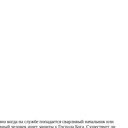
нно когда на службе попадается сварливый начальник или
вный человек ищет защиты у Господа Бога. Существует ли