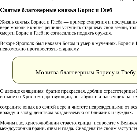
Святые благоверные князья Борис и Глеб
Жизнь святых Бориса и Глеба — пример смирения и послушания 
вере молодые князья решили уступить старшему свои земли, толь
смерти Борис и Глеб не согласились поднять оружия.
Вскоре Ярополк был наказан Богом и умер в мучениях. Борис и
невозможно противостоять старшему.
Молитва благоверным Борису и Глебу
О двоице священная, братие прекрасная, доблии страстотерпцы
и ныне со Христом царствующии, не забудите и нас сущих на з
сохраните юных во святей вере и чистоте неврежденными от вся
вражду и злобу, действом воздвизаемую от ближних и чуждых.
Молим вас, христолюбивии страстотерпцы, испросите у Велико
междоусобныя брани, язвы и глада. Снабдевайте своим заступле