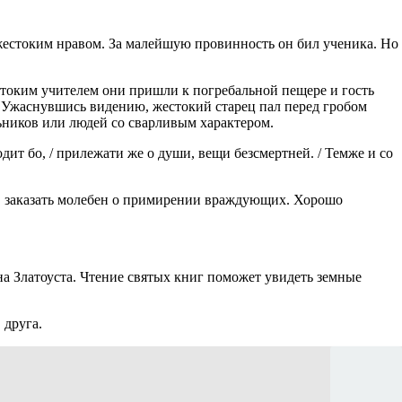
жестоким нравом. За малейшую провинность он бил ученика. Но
стоким учителем они пришли к погребальной пещере и гость
. Ужаснувшись видению, жестокий старец пал перед гробом
ников или людей со сварливым характером.
ходит бо, / прилежати же о души, вещи безсмертней. / Темже и со
ся, заказать молебен о примирении враждующих. Хорошо
а Златоуста. Чтение святых книг поможет увидеть земные
 друга.