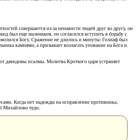
тностей совершается из-за ненависти людей друг ко другу, он
авид был еще мальчиком, он согласился вступить в борьбу с
 молился Богу. Сражение не длилось и минуты: Голиаф был
ьника камнями, а призывает возлагать упование на Бога и
ают давидовы псалмы. Молитва Кроткого царя устраняет
есами. Когда нет надежды на исправление противника,
й Михайлово чудо.