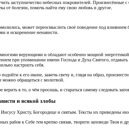
чить заступничество небесных покровителей. Произнесённые с б
а от болезни, помочь найти ему свою любовь и другое.
о помолились, может переосмыслить своё поведение под влиянием
ви и искоренение ненависти.
ны многими верующими и обладают особенно мощной энергетико
ением при упоминании имени Господа и Духа Святого, отдавать
ильно настроить себя.
подойти к его иконе, зажечь свечу и, глядя на образ, произнест
и можно обращаться с молитвой.
верить в то, о чём просишь, и стараться самому следовать запо
висти и всякой злобы
 Иисусу Христу, Богородице и святым. Тексты их приведены ни
ных рабов к Себе тем крепко связав, творити заповеди Твоя и 