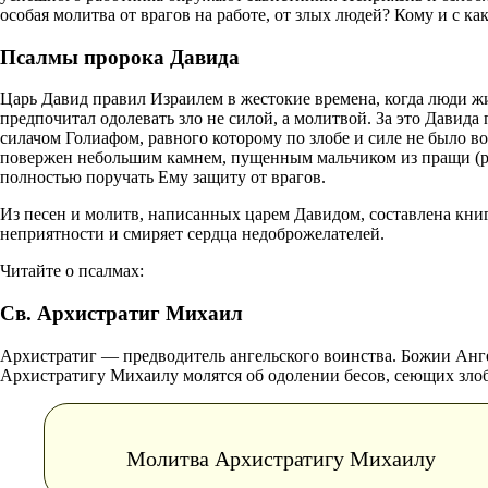
особая молитва от врагов на работе, от злых людей? Кому и с к
Псалмы пророка Давида
Царь Давид правил Израилем в жестокие времена, когда люди жил
предпочитал одолевать зло не силой, а молитвой. За это Давида
силачом Голиафом, равного которому по злобе и силе не было в
повержен небольшим камнем, пущенным мальчиком из пращи (рога
полностью поручать Ему защиту от врагов.
Из песен и молитв, написанных царем Давидом, составлена кни
неприятности и смиряет сердца недоброжелателей.
Читайте о псалмах:
Св. Архистратиг Михаил
Архистратиг — предводитель ангельского воинства. Божии Анге
Архистратигу Михаилу молятся об одолении бесов, сеющих злоб
Молитва Архистратигу Михаилу