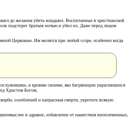
дошел до желания убить младших. Воспитанные в христианской
полк подстерег братьев ночью и убил их. Даже перед лицом
авной Церковью. Им молятся при любой ссоре, особенно когда
 послужившии, и кровми своими, яко багряницею украсившиися
ред Христом Богом,
 скорби, озлоблений и напрасныя смерти, укротите всякую
диномыслие и здравие, избавление от нашествия иноплеменных,