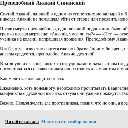
Преподобный Акакий Синайский
Святой Акакий, живший в одном из египетских монастырей в 6 
никогда Акакий не помышлял уйти от старца или проявить непос
После смерти преподобного, один великий подвижник, бывший п
громко позвал мертвеца: «Акакий, умер ли ты?» — «Нет, — отв
ученика на колени, испрашивая прощения. Преподобному Акаки
В тебе, отче, известно спасеся еже по образу: / приим бо крест, 
ангелы срадуется, преподобне Акакие, дух твой.
В затянувшихся конфликтах с сотрудниками и начальством след
посоветоваться со священником или съездить для молитвы в мон
Как молиться для защиты от зла:
Ежедневно, хоть понемногу, необходимо прочитывать Евангелие 
конфликты с духовной высоты, откуда они уже не покажутся та
Важно. Нельзя желать зла противникам, помня, что не они, а вр
Читайте так же:
Молитва от зомбирования