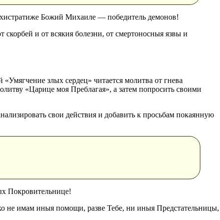
рхистратиже Божий Михаиле — победитель демонов!
 скорбей и от всякия болезни, от смертоносныя язвы и
й «Умягчение злых сердец» читается молитва от гнева
олитву «Царице моя Преблагая», а затем попросить своими
анализировать свои действия и добавить к просьбам покаянную
ых Покровительнице!
яко не имам иныя помощи, разве Тебе, ни иныя Предстательницы,