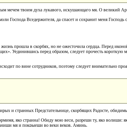
ым мечем твоим духа лукавого, искушающаго мя. О великий А
ли Господа Вседержителя, да спасет и сохранит меня Господь от
жизнь прошла в скорбях, но не ожесточила сердца. Перед иконо
щих». Уединившись перед образом, следует прочесть короткую м
исходит по вине сотрудников, поэтому следует внимательно про
сирых и странных Предстательнице, скорбящих Радосте, обидим
рмимя, яко странна! Обиду мою веси, разреши ту, яко волиши: 
раниши мя и покрыеши во веки веков. Аминь.