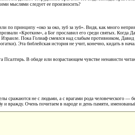
акими мыслями следует ее произносить?
и по принципу «око за око, зуб за зуб». Видя, как много неприя
 прозвали «Кротким», а Бог прославил его среди святых. Когда Д
о Израиле. Пока Голиаф смеялся над слабым противником, Давид
тки). Эта библейская история не учит, конечно, кидать в начал
га Псалтирь. В обиде или возрастающем чувстве ненависти чит
лы сражаются не с людьми, а с врагами рода человеческого — б
у и вражду. Очень почитаем в народе и день памяти, именованы