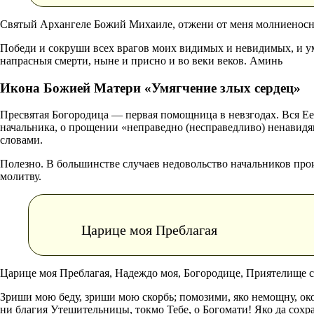
Святый Архангеле Божий Михаиле, отжени от меня молниеносн
Победи и сокруши всех врагов моих видимых и невидимых, и умо
напрасныя смерти, ныне и присно и во веки веков. Аминь
Икона Божией Матери «Умягчение злых сердец»
Пресвятая Богородица — первая помощница в невзгодах. Вся Ее 
начальника, о прощении «неправедно (несправедливо) ненавидя
словами.
Полезно. В большинстве случаев недовольство начальников про
молитву.
Царице моя Преблагая
Царице моя Преблагая, Надеждо моя, Богородице, Приятелище 
Зриши мою беду, зриши мою скорбь; помозими, яко немощну, око
ни благия Утешительницы, токмо Тебе, о Богомати! Яко да сох