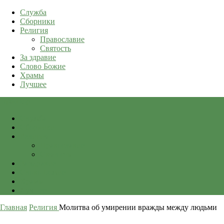
Служба
Сборники
Религия
Православие
Святость
За здравие
Слово Божие
Храмы
Лучшее
qkid.top
Служба
Сборники
Религия
Православие
Святость
За здравие
Слово Божие
Храмы
Лучшее
Главная
Религия
Молитва об умирении вражды между людьми