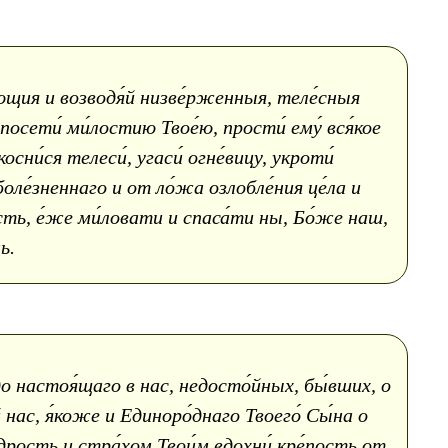
ющия и возводя́й низве́рженныя, теле́сныя
посети́ ми́лостию Твое́ю, прости́ ему́ вся́кое
осни́ся телеси́, угаси́ огне́вицу, укроти́
 боле́зненнаго и от ло́жа озлобле́ния це́ла и
есть, е́же ми́ловати и спаса́ти ны, Бо́же наш,
ь.
 до настоя́щаго в нас, недосто́йных, бы́вших, о
й нас, я́коже и Единоро́днаго Твоего́ Сы́на о
́дрость и стра́хом Твои́м вдохни́ кре́пость от