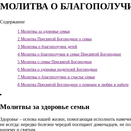
МОЛИТВА О БЛАГОПОЛУЧИ
Содержание
1
Молитвы за здоровье семьи
2
Молитва Пресвятой Богородице о семье
3
Молитвы о благополучии детей
4
Молитва о благополучии в семье Пресвятой Богородице
5
Молитва о семье Пресвятой Богородице
6
Молитва о здоровье родителей Богородице
7
Молитвы о благополучии и счастье семьи
8
Молитва Пресвятой Богородице о помощи в любви и работе
Молитвы за здоровье семьи
Здоровье – основа нашей жизни, помогающая исполнить намечен
не всегда: нередко болезни чередой посещают домочадцев, не по
нашему и святым.