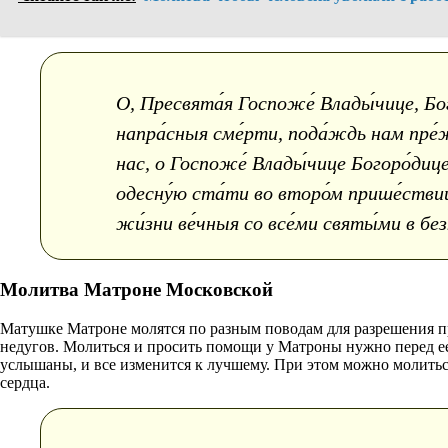
О, Пресвята́я Госпоже́ Влады́чице, Бог
напра́сныя сме́рти, пода́ждь нам пре́жд
нас, о Госпоже́ Влады́чице Богоро́дице, 
одесну́ю ста́ти во второ́м прише́ствии 
жи́зни ве́чныя со все́ми святы́ми в безк
Молитва Матроне Московской
Матушке Матроне молятся по разным поводам для разрешения про
недугов. Молиться и просить помощи у Матроны нужно перед ее 
услышаны, и все изменится к лучшему. При этом можно молитьс
сердца.