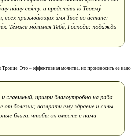
́шу на́шу свя́ту, и предста́ви ю́ Твоему́
ди, всех призыва́ющих и́мя Твое́ во и́стине:
ве́к. Те́мже мо́лимся Тебе́, Го́споди: пода́ждь
 Троице. Это – эффективная молитва, но произносить ее надо
и славимый, призри благоутробно на раба
е от болезни; возврати ему здравие и силы
рные блага, чтобы он вместе с нами