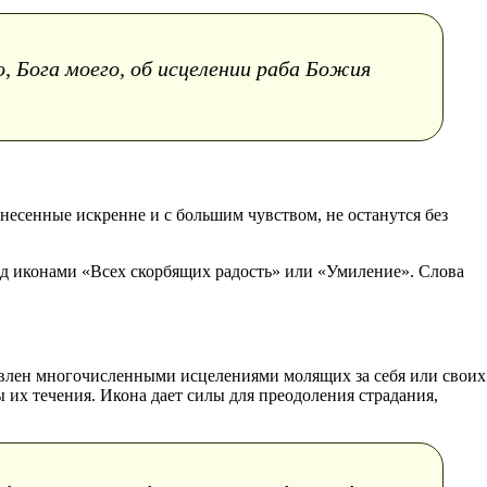
, Бога моего, об исцелении раба Божия
знесенные искренне и с большим чувством, не останутся без
ред иконами «Всех скорбящих радость» или «Умиление». Слова
лавлен многочисленными исцелениями молящих за себя или своих
 их течения. Икона дает силы для преодоления страдания,