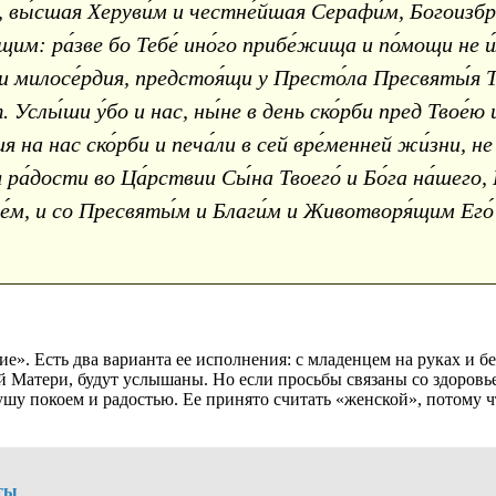
, вы́сшая Херуви́м и честне́йшая Серафи́м, Богоизбра
щим: ра́зве бо Тебе́ ино́го прибе́жища и по́мощи не и
ти милосе́рдия, предстоя́щи у Престо́ла Пресвяты́я
. Услы́ши у́бо и нас, ны́не в день ско́рби пред Твое́ю
на нас ско́рби и печа́ли в сей вре́менней жи́зни, н
а́дости во Ца́рствии Сы́на Твоего́ и Бо́га на́шего, 
́м, и со Пресвяты́м и Благи́м и Животворя́щим Его́ Ду́
е». Есть два варианта ее исполнения: с младенцем на руках и б
 Матери, будут услышаны. Но если просьбы связаны со здоровье
душу покоем и радостью. Ее принято считать «женской», потому
ты