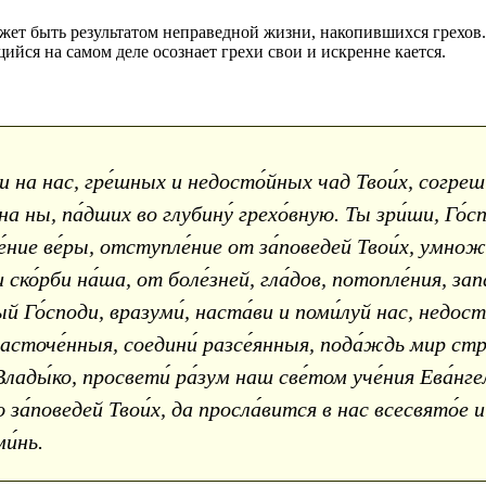
жет быть результатом неправедной жизни, накопившихся грехов.
ийся на самом деле осознает грехи свои и искренне кается.
и на нас, гре́шных и недосто́йных чад Твои́х, согреш
на ны, па́дших во глубину́ грехо́вную. Ты зри́ши, Го́с
де́ние ве́ры, отступле́ние от за́поведей Твои́х, умно
и ско́рби на́ша, от боле́зней, гла́дов, потопле́ния, з
Го́споди, вразуми́, наста́ви и поми́луй нас, недост
расточе́нныя, соедини́ разсе́янныя, пода́ждь мир стр
ады́ко, просвети́ ра́зум наш све́том уче́ния Ева́нге
ю за́поведей Твои́х, да просла́вится в нас всесвято́е и
ми́нь.