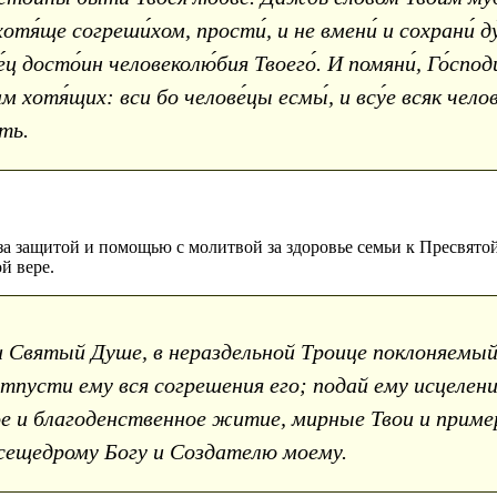
 хотя́ще согреши́хом, прости́, и не вмени́ и сохрани́ ду
е́ц досто́ин человеколю́бия Твоего́. И помяни́, Го́спо
ам хотя́щих: вси бо челове́цы есмы́, и всу́е всяк чело
сть.
а защитой и помощью с молитвой за здоровье семьи к Пресвятой
й вере.
 Святый Душе, в нераздельной Троице поклоняемый 
тпусти ему вся согрешения его; подай ему исцелени
е и благоденственное житие, мирные Твои и приме
сещедрому Богу и Создателю моему.