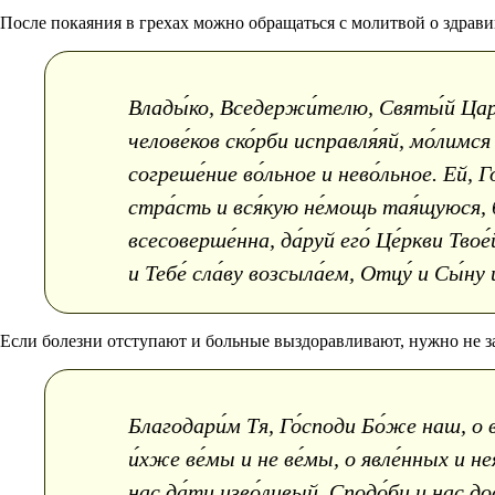
После покаяния в грехах можно обращаться с молитвой о здрави
Влады́ко, Вседержи́телю, Святы́й Царю
челове́ков ско́рби исправля́яй, мо́лимся
согреше́ние во́льное и нево́льное. Ей, Го
стра́сть и вся́кую не́мощь тая́щуюся, бу
всесоверше́нна, да́руй его́ Це́ркви Тво
и Тебе́ сла́ву возсыла́ем, Отцу́ и Сы́ну и
Если болезни отступают и больные выздоравливают, нужно не з
Благодари́м Тя, Го́споди Бо́же наш, о в
и́хже ве́мы и не ве́мы, о явле́нных и н
нас да́ти изво́ливый. Сподо́би и нас до