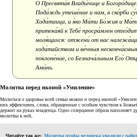
О Пресвята́я Влады́чице и Богоро́дице
Пода́ждь утеше́ние и нам, в ско́рби су́
Хода́таица, и я́ко Ма́ти Бо́жия и Ма́
притека́яй к Тебе́ просра́млен отхо́дит
моля́щихся: отжени́ от нас належа́щия 
хода́тайством и ве́чныя несконча́емыя р
поклоне́ние, со Безнача́льным Его́ Отце
Ами́нь.
Молитва перед иконой «Умиление»
Молиться о здоровье всей семьи можно и перед иконой «Умилени
них эффективен, слова, обращенные с особым чувством к Божьей
держит на руках младенца. Одно созерцание образа наполняет 
молитвы к ней,
Читайте так же:
Молитва чтобы человека уволили с рабо