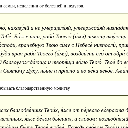
и семьи, исцелении от болезней и недугов.
́, наказу́яй и не умерщвля́яй, утвержда́яй низпа́да
 Тебе́, Бо́же наш, раба́ Твоего́ (и́мя) немощству́юща 
́споди, враче́бную Твою́ си́лу с Небесе́ низпосли́, прик
́ди врач раба́ Твоего́ (и́мя), воздви́гни его́ от одра́
е́й благоугожда́юща и творя́ща во́лю Твою́. Твое́ бо 
 Свято́му Ду́ху, ны́не и при́сно и во ве́ки веко́в. Ами́н
абывать благодарственную молитву.
сех благодея́ниих Твои́х, я́же от пе́рваго во́зраста
еявле́нных, я́же де́лом бы́вших, и сло́вом: возлюби́вы
сто́йны бы́ти Твоея́ любве́. Даждь сло́вом Твои́м му