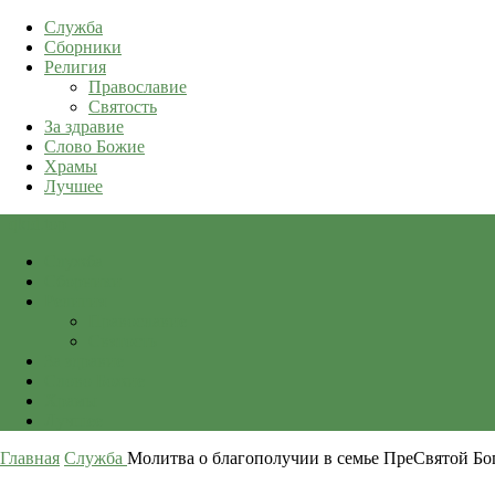
Служба
Сборники
Религия
Православие
Святость
За здравие
Слово Божие
Храмы
Лучшее
qkid.top
Служба
Сборники
Религия
Православие
Святость
За здравие
Слово Божие
Храмы
Лучшее
Главная
Служба
Молитва о благополучии в семье ПреСвятой Бо