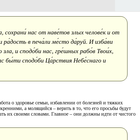
, сохрани́ нас от наве́тов злых челове́к и от
 ра́дость в печа́ли ме́сто да́руй. И изба́ви
 зла, и сподо́би нас, гре́шных рабо́в Твои́х,
ас бы́ти сподо́би Ца́рствия Небе́снаго и
ота о здоровье семьи, избавлении от болезней и тяжких
ренними, а молящийся – верить в то, что его просьбы будут
ать их своими словами. Главное – они должны идти от чистого