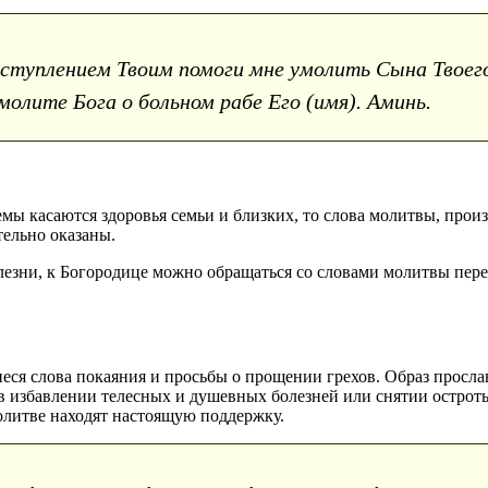
ступлением Твоим помоги мне умолить Сына Твоего
 молите Бога о больном рабе Его (имя). Аминь.
емы касаются здоровья семьи и близких, то слова молитвы, прои
тельно оказаны.
болезни, к Богородице можно обращаться со словами молитвы пе
неся слова покаяния и просьбы о прощении грехов. Образ прос
 в избавлении телесных и душевных болезней или снятии остроты
олитве находят настоящую поддержку.