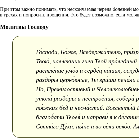
При этом важно понимать, что нескончаемая череда болезней мо
в грехах и попросить прощения. Это будет возможно, если молящ
Молитвы Господу
Го́споди, Бо́же, Вседержи́телю, при́зр
Твою́, навле́кших гнев Твой пра́ведный 
растле́ние умо́в и серде́ц на́ших, оску
раздо́ры церко́вные, Ты зри́ши печа́ли 
Но, Преми́лостивый и Человеколюби́вый 
утоли́ раздо́ры и нестрое́ния, собери́ 
тя́жких бед и несча́стий. Всесвяты́й Вл
благод́ати Твоея́ и направи́ я к де́лани
Свята́го Ду́ха, ны́не и во ве́ки веко́в. А