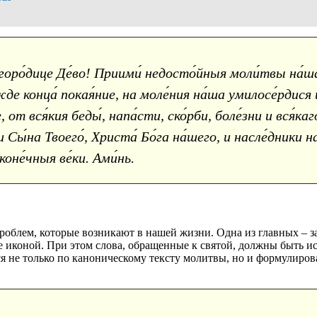
оро́дице Де́во! Приими́ недосто́йныя моли́твы на́ша
е конца́ покая́ние, на моле́ния на́ша умилосе́рдися и
от вся́кия беды́, напа́сти, ско́рби, боле́зни и вся́каго
Сы́на Твоего́, Христа́ Бо́га на́шего, и насле́дники н
оне́чныя ве́ки. Ами́нь.
блем, которые возникают в нашей жизни. Одна из главных – заб
иконой. При этом слова, обращенные к святой, должны быть иск
я не только по каноническому тексту молитвы, но и формулиров