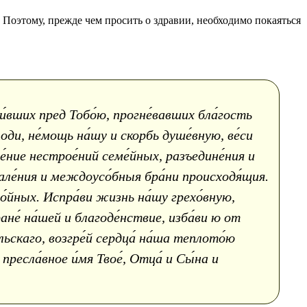
 Поэтому, прежде чем просить о здравии, необходимо покаяться
и́вших пред Тобо́ю, прогне́вавших бла́гость
поди, не́мощь на́шу и скорбь душе́вную, ве́си
же́ние нестрое́ний семе́йных, разъедине́ния и
апале́ния и междоусо́бныя бра́ни происходя́щия.
о́йных. Испра́ви жизнь на́шу грехо́вную,
ане́ на́шей и благоде́нствие, изба́ви ю от
льскаго, возгре́й сердца́ на́ша теплото́ю
 пресла́вное и́мя Твое́, Отца́ и Сы́на и