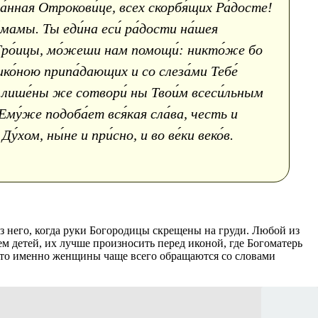
́нная Отрокови́це, всех скорбя́щих Ра́досте!
́мамы. Ты еди́на еси́ ра́дости на́шея
 Тро́ицы, мо́жеши нам помощи́: никто́же бо
 ико́ною припа́дающих и со слеза́ми Тебе́
е лише́ны же сотвори́ ны Твои́м всеси́льным
Ему́же подоба́ет вся́кая сла́ва, честь и
хом, ны́не и при́сно, и во ве́ки веко́в.
ез него, когда руки Богородицы скрещены на груди. Любой из
м детей, их лучше произносить перед иконой, где Богоматерь
 что именно женщины чаще всего обращаются со словами