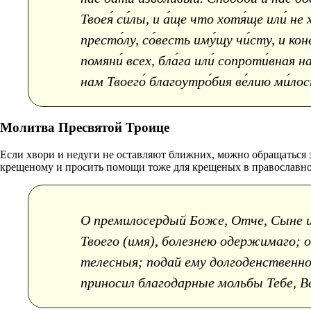
Твоея́ си́лы, и а́ще что хотя́ще или́ не
престо́лу, со́весть иму́щу чи́сту, и кон
помяни́ всех, бла́га или́ сопроти́вная н
нам Твоего́ благоутро́бия ве́лию ми́ло
Молитва Пресвятой Троице
Если хвори и недуги не оставляют ближних, можно обращаться з
крещеному и просить помощи тоже для крещеных в православно
О премилосердый Боже, Отче, Сыне и
Твоего (имя), болезнею одержимаго; о
телесныя; подай ему долгоденственно
приносил благодарные мольбы Тебе, В