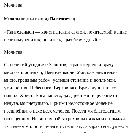
Молитва
Молитва от рака святому Пантелеимону
«Пантелеимон — христианский святой, почитаемый в лике
великомучеников, целитель, врач безмездный.»
Молитва
О, великий угодниче Христов, страстотерпче и врачу
многомилостивый, Пантелеимоне! Умилосердися надо
мною, грешным рабом, услыши стенание и вопль мой,
умилостиви Небеснаго, Верховнаго Врача душ и телес
наших, Христа Бога нашего, да дарует ми исцеление от
недуга, мя гнетущаго. Приими недостойное моление
грешнейшаго паче всех человек. Посети мя благодатным
посещением. Не возгнушайся греховных язв моих, помажи
тыя елеем милости твоея и исцели мя; да здрав сый душею и