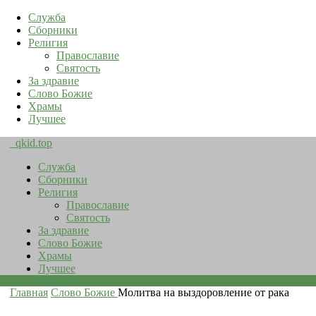
Служба
Сборники
Религия
Православие
Святость
За здравие
Слово Божие
Храмы
Лучшее
qkid.top
Служба
Сборники
Религия
Православие
Святость
За здравие
Слово Божие
Храмы
Лучшее
Главная
Слово Божие
Молитва на выздоровление от рака