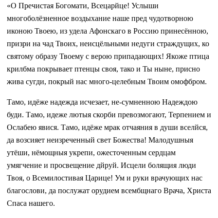
«О Пречистая Богомати, Всецарйце! Услыши
многоболёзненное воздыхание наше пред чудотворною
иконою Твоею, из удела Афонскаго в Россию принесённою,
призри на чад Твоих, неисцёльными недуги страждущих, ко
святому образу Твоему с верою припадающих! Якоже птица
крилбма покрывает птенцы своя, тако и Ты ныне, присно
жива сугди, покрый нас много-целебным Твоим омофбром.
Тамо, идёже надежда исчезает, не-сумненною Надеждою
буди. Тамо, идеже лютыя скорби превозмогают, Терпением и
Ослабею явися. Тамо, идёже мрак отчаяния в души вселйся,
да возсияет неизреченный свет Божества! Малодушныя
утёши, нёмощныя укрепи, ожесточенным сердцам
умягчение и просвещение дйруй. Исцели болящия люди
Твоя, о Всемилостивая Царице! Ум и руки врачующих нас
благослови, да послужат орудием всембщнаго Врача, Христа
Спаса нашего.