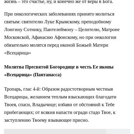
жизнь – это счастье, ну, и конечно же от веры в Бога.
При онкологических заболеваниях принято молиться
святым: святителю Луке Крымскому, преподобному
Лонгину Сотнику, Пантелеймону – Целителю, Матроне
Московской, Афанасию Афонскому, но при онкологии
обязательно молятся перед иконой Божьей Матери
«Всецарица»
Молитва Пресвятой Богородице в честь Ее иконы
«Всецарица» (Пантанасса)
Тропарь, глас 4-й: Образом радостотворным честныя
Всецарицы, желанием теплым взыскающих благодати
Твоея, спаси, Владычице; избави от обстояний к Тебе
прибегающих; от всякия напасти огради стадо Твое, к
заступлению Твоему взывающее присно.