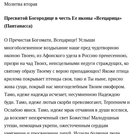
Молитва вторая
Пресвятой Богородице в честь Ее иконы «Всецарица»
(Пантанасса)
О Пречистая Богомати, Всецарице! Услыши
многоболезненное воздыхание наше пред чудотворною
иконою Твоею, из Афонского удела в Россию пренесенною,
призри на чад Твоих, неисцельными недуги страждущих, ко
святому образу Твоему с верою припадающих! Якоже птица
крилома покрывает птенцы своя, тако и Ты ныне, присно
жива сущи, покрый нас многоцелебным Твоим омофором.
Тамо, идеже надежда исчезает, несумненною Надеждою
буди. Тамо, идеже лютыя скорби превозмогают, Терпением и
Ослабою явися. Тамо, идеже мрак отчаяния в души вселися,
да возсияет неизреченный свет Божества! Малодушныя
утеши, немощныя укрепи, ожесточенным сердцам
умягчение и просвещение даруй. Исцели болящия люди