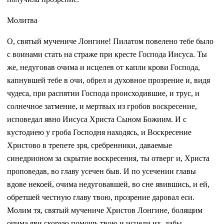
Молитва
О, святый мучениче Лонгине! Пилатом повелено тебе было
с воинами стать на страже при кресте Господа Иисуса. Ты
же, недуговав очима и исцелев от капли крови Господа,
капнувшей тебе в очи, обрел и духовное прозрение и, видя
чудеса, при распятии Господа происходившие, и трус, и
солнечное затмение, и мертвых из гробов воскресение,
исповедал явно Иисуса Христа Сыном Божиим. И с
кустодиею у гроба Господня находясь, и Воскресение
Христово в трепете зря, сребренники, даваемые
синедрионом за скрытие воскресения, ты отверг и, Христа
проповедав, во главу усечен быв. И по усечении главы
вдове некоей, очима недуговавшей, во сне явившись, и ей,
обретшей честную главу твою, прозрение даровал еси.
Молим тя, святый мучениче Христов Лонгине, болящим
очима яви скорую помощь твою и исцели их, дабы,