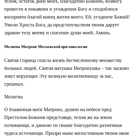
телом, остаток дней моих, благодатию Божиею, возмогу
провести в покаянии и угождении Богу и сподоблюся
восприяти благий конец жития моего. Ей, угодниче Божий!
Умоли Христа Бога, да предстательством твоим дарует
здравие телу моему и спасение души моей. Аминь.
Молитва Матроне Московской при онкологии
Святая старица спасла жизнь бесчисленному множеству
больных людей. Святая матушка Матронушка – так ласково
зовут верующие Эту великую молитвенницу за нас,
грешных.
Молитва
О блаженная мати Матроно, душею на небеси пред
Престолом Божиим предстоящи, телом же на земли
почивающи, и данною ти свыше благодатию различныя
чудеса источающи. Призри ныне милостивным твоим оком