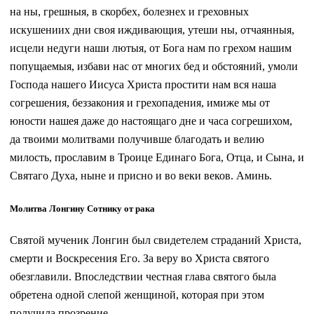
на ны, грешныя, в скорбех, болезнех и греховных
искушениих дни своя иждивающия, утеши ны, отчаянныя,
исцели недуги наши лютыя, от Бога нам по грехом нашим
попущаемыя, избави нас от многих бед и обстояний, умоли
Господа нашего Иисуса Христа простити нам вся наша
согрешения, беззакония и грехопадения, имиже мы от
юности нашея даже до настоящаго дне и часа согрешихом,
да твоими молитвами получивше благодать и велию
милость, прославим в Троице Единаго Бога, Отца, и Сына, и
Святаго Духа, ныне и присно и во веки веков. Аминь.
Молитва Лонгину Сотнику от рака
Святой мученик Лонгин был свидетелем страданий Христа,
смерти и Воскресения Его. За веру во Христа святого
обезглавили. Впоследствии честная глава святого была
обретена одной слепой женщиной, которая при этом
получила прозрение.