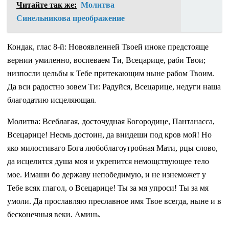
Читайте так же:
Молитва
Синельникова преображение
Кондак, глас 8-й: Новоявленней Твоей иноке предстояще
вернии умиленно, воспеваем Ти, Всецарице, раби Твои;
низпосли цельбы к Тебе притекающим ныне рабом Твоим.
Да вси радостно зовем Ти: Радуйся, Всецарице, недуги наша
благодатию исцеляющая.
Молитва: Всеблагая, досточудная Богородице, Пантанасса,
Всецарице! Несмь достоин, да внидеши под кров мой! Но
яко милостиваго Бога любоблагоутробная Мати, рцы слово,
да исцелится душа моя и укрепится немощствующее тело
мое. Имаши бо державу непобедимую, и не изнеможет у
Тебе всяк глагол, о Всецарице! Ты за мя упроси! Ты за мя
умоли. Да прославляю преславное имя Твое всегда, ныне и в
бесконечныя веки. Аминь.