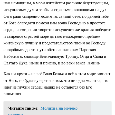
нам немощным, в мори житейстем различие бедствующым,
искушаемым духом злобы и страстьми, воюющими на дух.
Сего ради смиренно молим тя, святый отче: по данней тебе
от Бога благодати помози нам волю Господню в простоте
сердца и смирении творити: искушения же вражия победити
и свирепое страстей море да тако немокренно прейдем
житейскую пучину и предстательством твоим ко Господу
сподобимся достигнути обетованнаго нам Царствия
Небеснаго, славяще Безначальную Троицу, Отца и Сына и
Святаго Духа, ныне и присно, и во веки веков. Аминь.
Как ни крути – на всё Воля Божья и всё в этом мире зависит
от Него, но будьте уверены в том, что ни одна молитва, что
идёт из глубин сердец наших не останется без Его
внимания.
Читайте так же:
Молитва на молоко
коровье