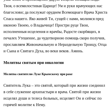
Твоя, о всемилостивая Царице! Ум и руки врачующих нас
благослови; да послужат орудием Всемощнаго Врача Христа
Спаса нашего. Яко живей Ти, сущей с нами, молимся пред
иконою Твоею, о Владычице! Простри руце Твои,
исполненныя исцеления и врачбы, Радосте скорбящих, в
печалех Утешение, да чудотворною помощь скоро получив,
прославляем Живоначальную и Нераздельную Троицу, Отца
и Сына и Святаго Духа, во веки веков. Аминь.
Молитвы святым при онкологии
Молитва святителю Луке Крымскому при раке
Святитель Лука – это святой, который при жизни соединил
в себе служение архипастыря и врача. Святой при жизни
исцелял души и телеса больных, исцеляет Он и сейчас по
горячей молитве к Нему.