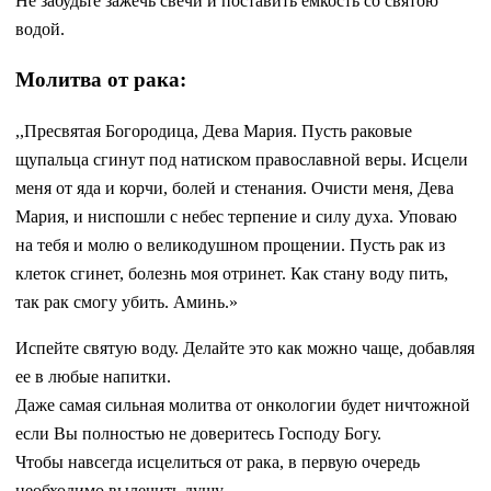
Не забудьте зажечь свечи и поставить емкость со святою
водой.
Молитва от рака:
,,Пресвятая Богородица, Дева Мария. Пусть раковые
щупальца сгинут под натиском православной веры. Исцели
меня от яда и корчи, болей и стенания. Очисти меня, Дева
Мария, и ниспошли с небес терпение и силу духа. Уповаю
на тебя и молю о великодушном прощении. Пусть рак из
клеток сгинет, болезнь моя отринет. Как стану воду пить,
так рак смогу убить. Аминь.»
Испейте святую воду. Делайте это как можно чаще, добавляя
ее в любые напитки.
Даже самая сильная молитва от онкологии будет ничтожной
если Вы полностью не доверитесь Господу Богу.
Чтобы навсегда исцелиться от рака, в первую очередь
необходимо вылечить душу.