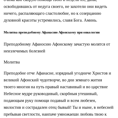
освободившись от недуга своего, не захотели они видеть
ничего, распаляющаго сластолюбие, но к созерцанию
духовной красоты устремились, славя Бога. Аминь.
Молитва преподобному Афанасию Афонскому при онкологии
Преподобному Афаносию Афонскому зачастую молятся от
неизлечимых болезней
Молитва
Преподобне отче Афанасие, изрядный угодниче Христов и
великий Афонский чудотворче, во дни земнаго жития
твоего многия на путь правый наставивый и во царствие
Небесное мудре руководивый, скорбныя утешивый,
подающым руку помощи подавый и всем любезен,
милостив и сострадален отец бывый! Ты и ныне, в небесней
пребывая светлости, наипаче умножаеши любовь твою к