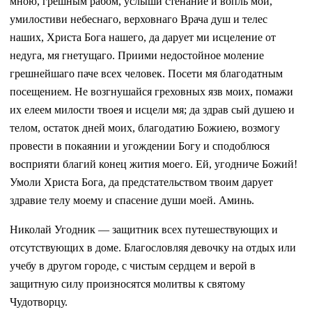
мною, грешным рабом, услыши стенание и вопль мой,
умилостиви небеснаго, верховнаго Врача душ и телес
наших, Христа Бога нашего, да дарует ми исцеление от
недуга, мя гнетущаго. Приими недостойное моление
грешнейшаго паче всех человек. Посети мя благодатным
посещением. Не возгнушайся греховных язв моих, помажи
их елеем милости твоея и исцели мя; да здрав сый душею и
телом, остаток дней моих, благодатию Божиею, возмогу
провести в покаянии и угождении Богу и сподоблюся
восприяти благий конец жития моего. Ей, угодниче Божий!
Умоли Христа Бога, да предстательством твоим дарует
здравие телу моему и спасение души моей. Аминь.
Николай Угодник — защитник всех путешествующих и
отсутствующих в доме. Благословляя девочку на отдых или
учебу в другом городе, с чистым сердцем и верой в
защитную силу произносятся молитвы к святому
Чудотворцу.