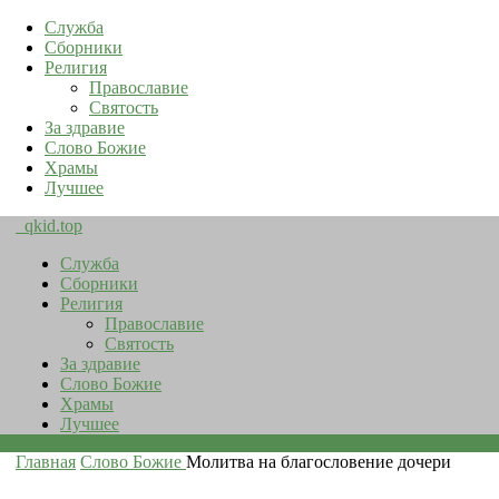
Служба
Сборники
Религия
Православие
Святость
За здравие
Слово Божие
Храмы
Лучшее
qkid.top
Служба
Сборники
Религия
Православие
Святость
За здравие
Слово Божие
Храмы
Лучшее
Главная
Слово Божие
Молитва на благословение дочери