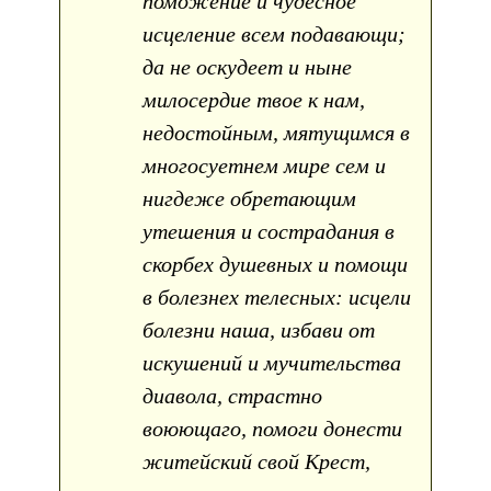
поможение и чудесное
исцеление всем подавающи;
да не оскудеет и ныне
милосердие твое к нам,
недостойным, мятущимся в
многосуетнем мире сем и
нигдеже обретающим
утешения и сострадания в
скорбех душевных и помощи
в болезнех телесных: исцели
болезни наша, избави от
искушений и мучительства
диавола, страстно
воюющаго, помоги донести
житейский свой Крест,