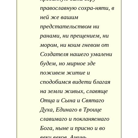
православную сохра-няти, в
ней же вашим
предстательством ни
ранами, ни прещением, ни
мором, ни коим гневом от
Создателя нашего умалени
будем, но мирное зде
поживем житие и
сподобимся видети благая
на земли живых, славяще
Отца и Сына и Святаго
Духа, Единаго в Троице
славимаго и покланяемаго
Бога, ныне и присно и во
веки веков. Аминь.