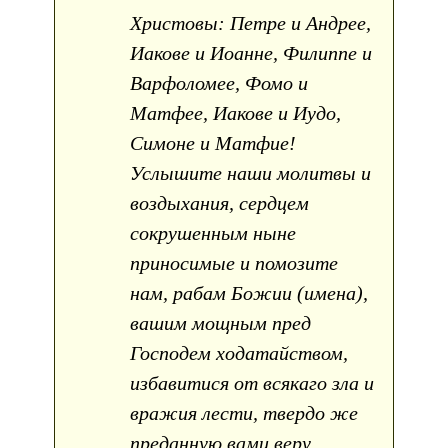
Христовы: Петре и Андрее,
Иакове и Иоанне, Филиппе и
Варфоломее, Фомо и
Матфее, Иакове и Иудо,
Симоне и Матфие!
Услышите наши молитвы и
воздыхания, сердцем
сокрушенным ныне
приносимые и помозите
нам, рабам Божии (имена),
вашим мощным пред
Господем ходатайством,
избавитися от всякаго зла и
вражия лести, твердо же
преданную вами веру