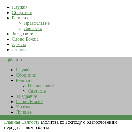
Служба
Сборники
Религия
Православие
Святость
За здравие
Слово Божие
Храмы
Лучшее
qkid.top
Служба
Сборники
Религия
Православие
Святость
За здравие
Слово Божие
Храмы
Лучшее
Главная
Святость
Молитва ко Господу о благословении
перед началом работы