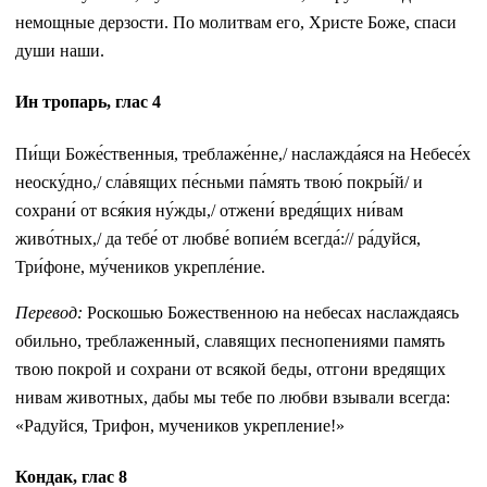
немощные дерзости. По молитвам его, Христе Боже, спаси
души наши.
Ин тропарь, глас 4
Пи́щи Боже́ственныя, треблаже́нне,/ наслажда́яся на Небесе́х
неоску́дно,/ сла́вящих пе́сньми па́мять твою́ покры́й/ и
сохрани́ от вся́кия ну́жды,/ отжени́ вредя́щих ни́вам
живо́тных,/ да тебе́ от любве́ вопие́м всегда́:// ра́дуйся,
Три́фоне, му́чеников укрепле́ние.
Перевод:
Роскошью Божественною на небесах наслаждаясь
обильно, треблаженный, славящих песнопениями память
твою покрой и сохрани от всякой беды, отгони вредящих
нивам животных, дабы мы тебе по любви взывали всегда:
«Радуйся, Трифон, мучеников укрепление!»
Кондак, глас 8