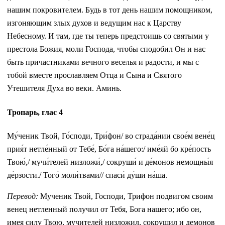
нашим покровителем. Будь в тот день нашим помощником,
изгоняющим злых духов и ведущим нас к Царству
Небесному. И там, где ты теперь предстоишь со святыми у
престола Божия, моли Господа, чтобы сподобил Он и нас
быть причастниками вечного веселья и радости, и мы с
тобой вместе прославляем Отца и Сына и Святого
Утешителя Духа во веки. Аминь.
Тропарь, глас 4
Му́ченик Твой, Го́споди, Три́фон/ во страда́нии свое́м вене́ц
прия́т нетле́нный от Тебе́, Бо́га на́шего:/ име́яй бо кре́пость
Твою́,/ мучи́телей низложи́,/ сокруши́ и де́монов немощны́я
де́рзости./ Того́ моли́твами// спаси́ ду́ши на́ша.
Перевод:
Мученик Твой, Господи, Трифон подвигом своим
венец нетленный получил от Тебя, Бога нашего; ибо он,
имея силу Твою, мучителей низложил, сокрушил и демонов