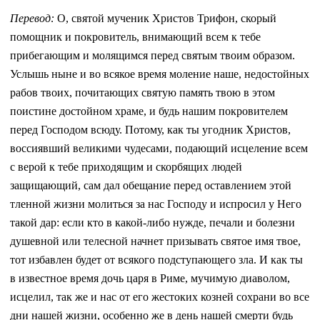
Перевод:
О, святой мученик Христов Трифон, скорый
помощник и покровитель, внимающий всем к тебе
прибегающим и молящимся перед святым твоим образом.
Услышь ныне и во всякое время моление наше, недостойных
рабов твоих, почитающих святую память твою в этом
поистине достойном храме, и будь нашим покровителем
перед Господом всюду. Потому, как ты угодник Христов,
воссиявший великими чудесами, подающий исцеление всем
с верой к тебе приходящим и скорбящих людей
защищающий, сам дал обещание перед оставлением этой
тленной жизни молиться за нас Господу и испросил у Него
такой дар: если кто в какой-либо нужде, печали и болезни
душевной или телесной начнет призывать святое имя твое,
тот избавлен будет от всякого подступающего зла. И как ты
в известное время дочь царя в Риме, мучимую диаволом,
исцелил, так же и нас от его жестоких козней сохрани во все
дни нашей жизни, особенно же в день нашей смерти будь