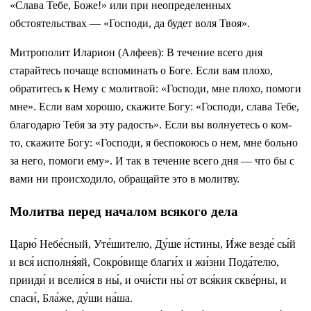
«Слава Тебе, Боже!» или при неопределенных
обстоятельствах — «Господи, да будет воля Твоя».
Митрополит Иларион (Алфеев): В течение всего дня
старайтесь почаще вспоминать о Боге. Если вам плохо,
обратитесь к Нему с молитвой: «Господи, мне плохо, помоги
мне». Если вам хорошо, скажите Богу: «Господи, слава Тебе,
благодарю Тебя за эту радость». Если вы волнуетесь о ком-
то, скажите Богу: «Господи, я беспокоюсь о нем, мне больно
за него, помоги ему». И так в течение всего дня — что бы с
вами ни происходило, обращайте это в молитву.
Молитва перед началом всякого дела
Царю́ Небе́сный, Уте́шителю, Ду́ше и́стины, И́же везде́ сы́й
и вся́ исполня́яй, Сокро́вище благи́х и жи́зни Пода́телю,
прииди́ и всели́ся в ны́, и очи́сти ны́ от вся́кия скве́рны, и
спаси́, Бла́же, ду́ши на́ша.