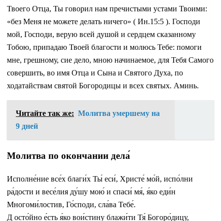
Твоего Отца, Ты говорил нам пречистыми устами Твоими:
«без Меня не можете делать ничего» ( Ин.15:5 ). Господи
мой, Господи, верую всей душой и сердцем сказанному
Тобою, припадаю Твоей благости и молюсь Тебе: помоги
мне, грешному, сие дело, мною начинаемое, для Тебя Самого
совершить, во имя Отца и Сына и Святого Духа, по
ходатайствам святой Богородицы и всех святых. Аминь.
Читайте так же:
Молитва умершему на
9 дней
Молитва по окончании дела́
Исполне́ние все́х благи́х Ты́ еси́, Христе́ мо́й, испо́лни
ра́дости и весе́лия ду́шу мою́ и спаси́ мя́, я́ко еди́н
Многоми́лостив, Го́споди, сла́ва Тебе́.
Д осто́йно е́сть я́ко вои́стину блажи́ти Тя́ Богоро́дицу,