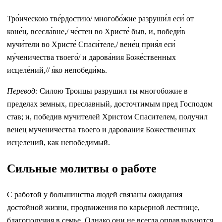
Тро́ическою тве́рдостию/ многобо́жие разруши́л еси́ от
коне́ц, всесла́вне,/ че́стен во Христе́ быв, и, победи́в
мучи́тели во Христе́ Спаси́теле,/ вене́ц прия́л еси́
му́ченичества твоего́/ и дарова́ния Боже́ственных
исцеле́ний,// я́ко непобеди́мь.
Перевод:
Силою Троицы разрушил ты многобожие в
пределах земных, преславный, досточтимым пред Господом
став; и, победив мучителей Христом Спасителем, получил
венец мученичества твоего и дарования Божественных
исцелений, как непобедимый.
Сильные молитвы о работе
С работой у большинства людей связаны ожидания
достойной жизни, продвижения по карьерной лестнице,
благополучия в семье. Однако они не всегда оправдываются,