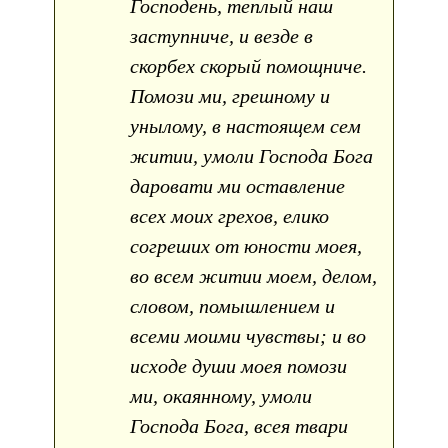
Господень, теплый наш
заступниче, и везде в
скорбех скорый помощниче.
Помози ми, грешному и
унылому, в настоящем сем
житии, умоли Господа Бога
даровати ми оставление
всех моих грехов, елико
согреших от юности моея,
во всем житии моем, делом,
словом, помышлением и
всеми моими чувствы; и во
исходе души моея помози
ми, окаянному, умоли
Господа Бога, всея твари