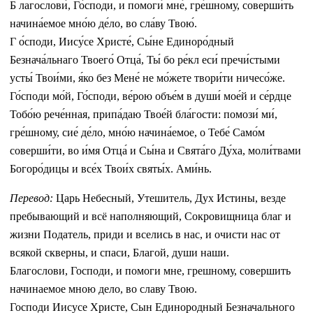
Б лагослови́, Го́споди, и помоги́ мне́, гре́шному, соверши́ть
начина́емое мно́ю де́ло, во сла́ву Твою́.
Г о́споди, Иису́се Христе́, Сы́не Единоро́дный
Безнача́льнаго Твоего́ Отца́, Ты́ бо ре́кл еси́ пречи́стыми
усты́ Твои́ми, я́ко без Мене́ не мо́жете твори́ти ничесо́же.
Го́споди мо́й, Го́споди, ве́рою объе́м в души́ мое́й и се́рдце
Тобо́ю рече́нная, припа́даю Твое́й бла́гости: помози́ ми́,
гре́шному, сие́ де́ло, мно́ю начина́емое, о Тебе́ Само́м
соверши́ти, во и́мя Отца́ и Сы́на и Свята́го Ду́ха, моли́твами
Богоро́дицы и все́х Твои́х святы́х. Ами́нь.
Перевод:
Царь Небесный, Утешитель, Дух Истины, везде
пребывающий и всё наполняющий, Сокровищница благ и
жизни Податель, приди и вселись в нас, и очисти нас от
всякой скверны, и спаси, Благой, души наши.
Благослови, Господи, и помоги мне, грешному, совершить
начинаемое мною дело, во славу Твою.
Господи Иисусе Христе, Сын Единородный Безначального