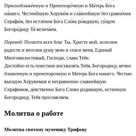
Присноблаже́нную и Пренепоро́чную и Ма́терь Бо́га
на́шего. Честне́йшую Херуви́м и сла́внейшую без сравне́ния
Серафи́м, без истле́ния Бо́га Сло́ва ро́ждшую, су́щую
Богоро́дицу Тя́ велича́ем.
Перевод:
Полнота всех благ Ты, Христе мой, исполни
радости и веселия душу мою и спаси меня, Единый
Многомилостивый, Господи, слава Тебе.
Достойно есть поистине восхвалять Тебя, Богородицу, вечно
блаженную и пренепорочную и Матерь Бога нашего. Честью
высшую Херувимов и несравненно славнейшую
Серафимов, девственно Бога Слово родившую, истинную
Богородицу, Тебя прославляем.
Молитва о работе
Молитва святому мученику Трифону