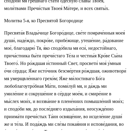
сподо́би мя гре́шнаго ста́ти одесну́ю сла́вы Твоея́,
моли́твами Пречи́стыя Твоея́ Ма́тере, и всех святы́х.
Молитва 5-я, ко Пресвятой Богородице
Пресвята́я Влады́чице Богоро́дице, све́те помраче́нныя моея́
души́, наде́ждо, покро́ве, прибе́жище, утеше́ние, ра́дование
мое́, благодарю́ Тя, я́ко сподо́била мя еси́, недосто́йнаго,
прича́стника бы́ти пречи́стаго Те́ла и честны́я Кро́ве Сы́на
Твоего́. Но ро́ждшая и́стинный Свет, просвети́ моя́ у́мныя
о́чи се́рдца; Я́же исто́чник безсме́ртия ро́ждшая, оживотвори́
мя умерщвле́ннаго грехо́м; Я́же ми́лостиваго Бо́га
любоблагоутро́бная Ма́ти, поми́луй мя, и да́ждь ми
умиле́ние и сокруше́ние в се́рдце мое́м, и смире́ние в
мы́слех мои́х, и воззва́ние в плене́ниих помышле́ний мои́х;
и сподо́би мя, до после́дняго издыха́ния, неосужде́нно
приима́ти пречи́стых Та́ин освяще́ние, во исцеле́ние души́
же и те́ла. И пода́ждь ми сле́зы покая́ния и испове́дания, во