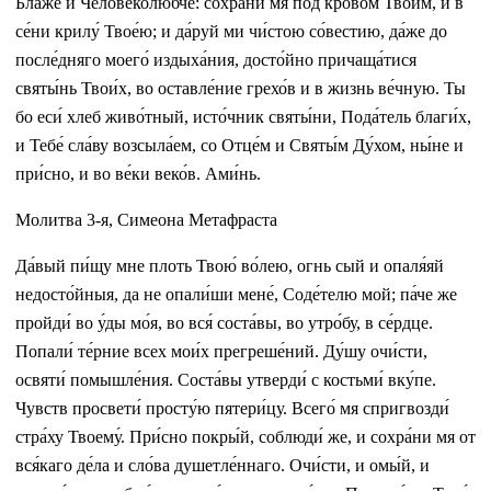
Бла́же и Человеколю́бче: сохра́ни мя под кро́вом Твои́м, и в
се́ни крилу́ Твое́ю; и да́руй ми чи́стою со́вестию, да́же до
после́дняго моего́ издыха́ния, досто́йно причаща́тися
святы́нь Твои́х, во оставле́ние грехо́в и в жизнь ве́чную. Ты
бо еси́ хлеб живо́тный, исто́чник святы́ни, Пода́тель благи́х,
и Тебе́ сла́ву возсыла́ем, со Отце́м и Святы́м Ду́хом, ны́не и
при́сно, и во ве́ки веко́в. Ами́нь.
Молитва 3-я, Симеона Метафраста
Да́вый пи́щу мне плоть Твою́ во́лею, огнь сый и опаля́яй
недосто́йныя, да не опали́ши мене́, Соде́телю мой; па́че же
пройди́ во у́ды мо́я, во вся́ соста́вы, во утро́бу, в се́рдце.
Попали́ те́рние всех мои́х прегреше́ний. Ду́шу очи́сти,
освяти́ помышле́ния. Соста́вы утверди́ с костьми́ вку́пе.
Чувств просвети́ просту́ю пятери́цу. Всего́ мя спригвозди́
стра́ху Твоему́. При́сно покры́й, соблюди́ же, и сохра́ни мя от
вся́каго де́ла и сло́ва душетле́ннаго. Очи́сти, и омы́й, и