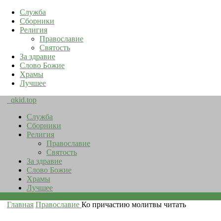
Служба
Сборники
Религия
Православие
Святость
За здравие
Слово Божие
Храмы
Лучшее
qkid.top
Служба
Сборники
Религия
Православие
Святость
За здравие
Слово Божие
Храмы
Лучшее
Главная
Православие
Ко причастию молитвы читать