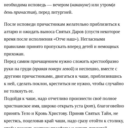
необходима исповедь — вечером (
накануне
) или утром(
в
день причастия
), перед литургией.
После исповеди причастникам желательно приблизиться к
алтарю и ожидать выноса Святых Даров (спустя некоторое
время после исполнения «Отче наш»). Негласными
правилами принято пропускать вперед детей и немощных
прихожан.
Перед самим причащением нужно сложить крестообразно
руки на груди (
правая поверх левой
) и неспешно, вместе с
другими причастниками, двигаться к чаше, приблизившись
к ней, сделать поклон, креститься не нужно, чтобы случайно
не толкнуть ее.
Подойдя к чаше, надо отчетливо произнести своё полное
христианское имя, широко открыть уста (
рот
), благоговейно
принять Тело и Кровь Христову. Приняв Святых Тайн, не
крестясь, поцеловав край чаши, надо сразу отойти к столику,