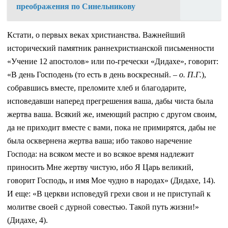
преображения по Синельникову
Кстати, о первых веках христианства. Важнейший
исторический памятник раннехристианской письменности
«Учение 12 апостолов» или по-гречески «Дидахе», говорит:
«В день Господень (то есть в день воскресный. –
о. П.Г.
),
собравшись вместе, преломите хлеб и благодарите,
исповедавши наперед прегрешения ваша, дабы чиста была
жертва ваша. Всякий же, имеющий распрю с другом своим,
да не приходит вместе с вами, пока не примирятся, дабы не
была осквернена жертва ваша; ибо таково наречение
Господа: на всяком месте и во всякое время надлежит
приносить Мне жертву чистую, ибо Я Царь великий,
говорит Господь, и имя Мое чудно в народах» (Дидахе, 14).
И еще: «В церкви исповедуй грехи свои и не приступай к
молитве своей с дурной совестью. Такой путь жизни!»
(Дидахе, 4).