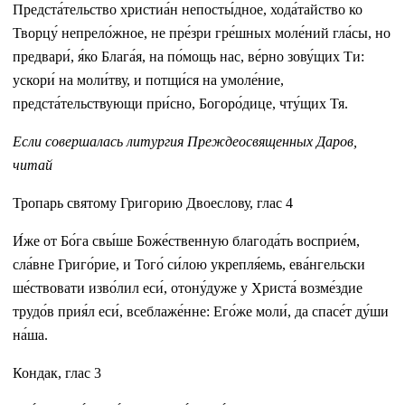
Предста́тельство христиа́н непосты́дное, хода́тайство ко
Творцу́ непрело́жное, не пре́зри гре́шных моле́ний гла́сы, но
предвари́, я́ко Блага́я, на по́мощь нас, ве́рно зову́щих Ти:
ускори́ на моли́тву, и потщи́ся на умоле́ние,
предста́тельствующи при́сно, Богоро́дице, чту́щих Тя.
Если совершалась литургия Преждеосвященных Даров,
читай
Тропарь святому Григорию Двоеслову, глас 4
И́же от Бо́га свы́ше Боже́ственную благода́ть восприе́м,
сла́вне Григо́рие, и Того́ си́лою укрепля́емь, ева́нгельски
ше́ствовати изво́лил еси́, отону́дуже у Христа́ возме́здие
трудо́в прия́л еси́, всеблаже́нне: Его́же моли́, да спасе́т ду́ши
на́ша.
Кондак, глас 3