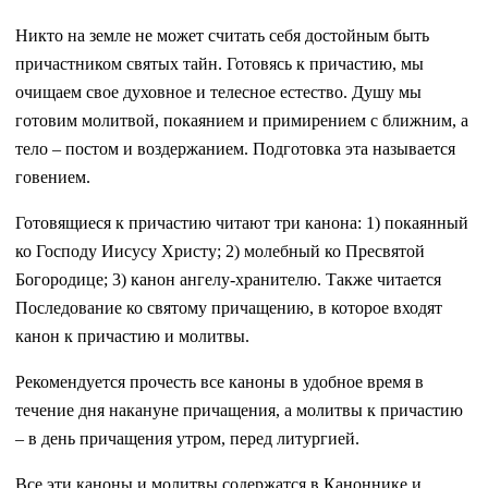
Никто на земле не может считать себя достойным быть
причастником святых тайн. Готовясь к причастию, мы
очищаем свое духовное и телесное естество. Душу мы
готовим молитвой, покаянием и примирением с ближним, а
тело – постом и воздержанием. Подготовка эта называется
говением.
Готовящиеся к причастию читают три канона: 1) покаянный
ко Господу Иисусу Христу; 2) молебный ко Пресвятой
Богородице; 3) канон ангелу-хранителю. Также читается
Последование ко святому причащению, в которое входят
канон к причастию и молитвы.
Рекомендуется прочесть все каноны в удобное время в
течение дня накануне причащения, а молитвы к причастию
– в день причащения утром, перед литургией.
Все эти каноны и молитвы содержатся в Каноннике и