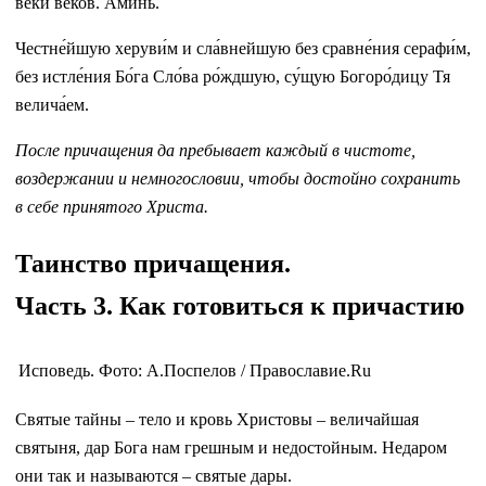
ве́ки веко́в. Ами́нь.
Честне́йшую херуви́м и сла́внейшую без сравне́ния серафи́м,
без истле́ния Бо́га Сло́ва ро́ждшую, су́щую Богоро́дицу Тя
велича́ем.
После причащения да пребывает каждый в чистоте,
воздержании и немногословии, чтобы достойно сохранить
в себе принятого Христа.
Таинство причащения.
Часть 3. Как готовиться к причастию
Исповедь. Фото: А.Поспелов / Православие.Ru
Святые тайны – тело и кровь Христовы – величайшая
святыня, дар Бога нам грешным и недостойным. Недаром
они так и называются – святые дары.