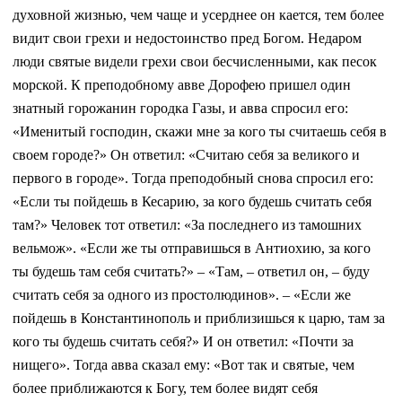
духовной жизнью, чем чаще и усерднее он кается, тем более
видит свои грехи и недостоинство пред Богом. Недаром
люди святые видели грехи свои бесчисленными, как песок
морской. К преподобному авве Дорофею пришел один
знатный горожанин городка Газы, и авва спросил его:
«Именитый господин, скажи мне за кого ты считаешь себя в
своем городе?» Он ответил: «Считаю себя за великого и
первого в городе». Тогда преподобный снова спросил его:
«Если ты пойдешь в Кесарию, за кого будешь считать себя
там?» Человек тот ответил: «За последнего из тамошних
вельмож». «Если же ты отправишься в Антиохию, за кого
ты будешь там себя считать?» – «Там, – ответил он, – буду
считать себя за одного из простолюдинов». – «Если же
пойдешь в Константинополь и приблизишься к царю, там за
кого ты будешь считать себя?» И он ответил: «Почти за
нищего». Тогда авва сказал ему: «Вот так и святые, чем
более приближаются к Богу, тем более видят себя