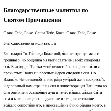
Благодарственные молитвы по
Святом Причащении
Сла́ва Тебе́, Бо́же. Сла́ва Тебе́, Бо́же. Сла́ва Тебе́, Бо́же.
Благодарственная молитва, 1-я
Благодарю́ Тя, Го́споди Бо́же мой, я́ко не отри́нул мя еси́
гре́шнаго, но о́бщника мя бы́ти святы́нь Твои́х сподо́бил
еси́. Благодарю́ Тя, я́ко мене́ недосто́йнаго причасти́тися
пречи́стых Твои́х и небе́сных Даро́в сподо́бил еси́. Но
Влады́ко Человеколю́бче, нас ра́ди уме́рый же и воскресы́й,
и дарова́вый нам стра́шная сия́ и животворя́щая Та́инства во
благодея́ние и освяще́ние душ и теле́с на́ших, да́ждь бы́ти
сим и мне во исцеле́ние души́ же и те́ла, во отгна́ние
вся́каго сопроти́внаго, в просвеще́ние о́чию се́рдца моего́, в