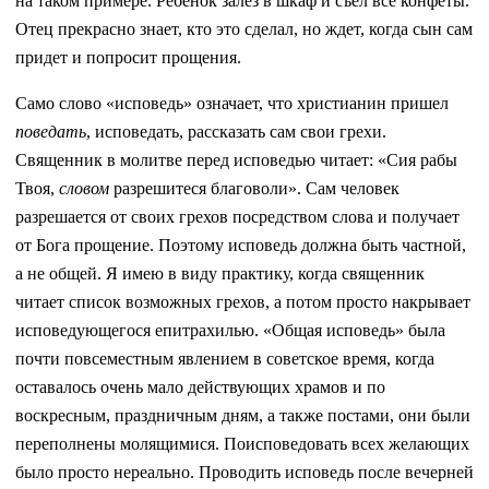
на таком примере. Ребенок залез в шкаф и съел все конфеты.
Отец прекрасно знает, кто это сделал, но ждет, когда сын сам
придет и попросит прощения.
Само слово «исповедь» означает, что христианин пришел
поведать
, исповедать, рассказать сам свои грехи.
Священник в молитве перед исповедью читает: «Сия рабы
Твоя,
словом
разрешитеся благоволи». Сам человек
разрешается от своих грехов посредством слова и получает
от Бога прощение. Поэтому исповедь должна быть частной,
а не общей. Я имею в виду практику, когда священник
читает список возможных грехов, а потом просто накрывает
исповедующегося епитрахилью. «Общая исповедь» была
почти повсеместным явлением в советское время, когда
оставалось очень мало действующих храмов и по
воскресным, праздничным дням, а также постами, они были
переполнены молящимися. Поисповедовать всех желающих
было просто нереально. Проводить исповедь после вечерней