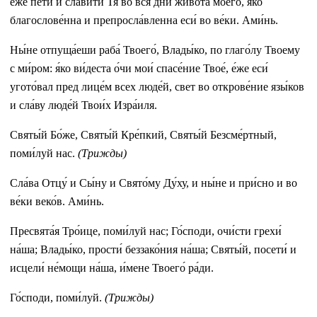
е́же пе́ти и сла́вити Тя во вся́ дни живота́ моего́, я́ко
благослове́нна и препросла́вленна еси́ во ве́ки. Ами́нь.
Ны́не отпуща́еши раба́ Твоего́, Влады́ко, по глаго́лу Твоему
с ми́ром: я́ко ви́деста о́чи мои́ спасе́ние Твое́, е́же еси́
угото́вал пред лице́м всех люде́й, свет во открове́ние язы́ков
и сла́ву люде́й Твои́х Изра́иля.
Святы́й Бо́же, Святы́й Кре́пкий, Святы́й Безсме́ртный,
поми́луй нас.
(Tрижды)
Сла́ва Отцу́ и Сы́ну и Свято́му Ду́ху, и ны́не и при́сно и во
ве́ки веко́в. Ами́нь.
Пресвята́я Тро́ице, поми́луй нас; Го́споди, очи́сти грехи́
на́ша; Влады́ко, прости́ беззако́ния на́ша; Святы́й, посети́ и
исцели́ не́мощи на́ша, и́мене Твоего́ ра́ди.
Го́споди, поми́луй.
(Трижды)