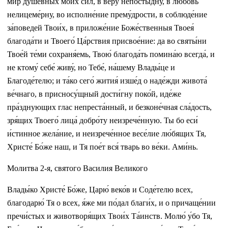
мир душе́вных мои́х сил, в ве́ру непосты́дну, в любо́вь
нелицеме́рну, во исполне́ние прему́дрости, в соблюде́ние
за́поведей Твои́х, в приложе́ние Боже́ственныя Твоея́
благода́ти и Твоего́ Ца́рствия присвое́ние: да во святы́ни
Твое́й те́ми сохраня́емь, Твою́ благода́ть помина́ю всегда́, и
не ктому́ себе́ живу́, но Тебе́, на́шему Влады́це и
Благоде́телю; и та́ко сего́ жития́ изше́д о наде́жди живота́
ве́чнаго, в присносу́щный дости́гну поко́й, иде́же
пра́зднующих глас непреста́нный, и безконе́чная сла́дость,
зря́щих Твоего́ лица́ добро́ту неизрече́нную. Ты бо еси́
и́стинное жела́ние, и неизрече́нное весе́лие лю́бящих Тя,
Христе́ Бо́же наш, и Тя пое́т вся́ тварь во ве́ки. Ами́нь.
Молитва 2-я, святого Василия Великого
Влады́ко Христе́ Бо́же, Царю́ веко́в и Соде́телю всех,
благодарю́ Тя о всех, я́же ми по́дал благи́х, и о причаще́нии
пречи́стых и животворя́щих Твои́х Та́инств. Молю́ у́бо Тя,