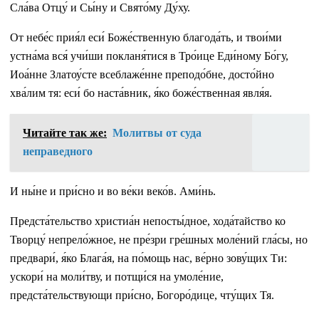
Сла́ва Отцу́ и Сы́ну и Свято́му Ду́ху.
От небе́с прия́л еси́ Боже́ственную благода́ть, и твои́ми
устна́ма вся́ учи́ши покланя́тися в Тро́ице Еди́ному Бо́гу,
Иоа́нне Златоу́сте всеблаже́нне преподо́бне, досто́йно
хва́лим тя: еси́ бо наста́вник, я́ко боже́ственная явля́я.
Читайте так же:
Молитвы от суда
неправедного
И ны́не и при́сно и во ве́ки веко́в. Ами́нь.
Предста́тельство христиа́н непосты́дное, хода́тайство ко
Творцу́ непрело́жное, не пре́зри гре́шных моле́ний гла́сы, но
предвари́, я́ко Блага́я, на по́мощь нас, ве́рно зову́щих Ти:
ускори́ на моли́тву, и потщи́ся на умоле́ние,
предста́тельствующи при́сно, Богоро́дице, чту́щих Тя.