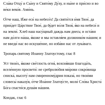
Сла́ва Отцу́ и Сы́ну и Свято́му Ду́ху, и ны́не и при́сно и во
ве́ки веко́в. Ами́нь.
О́тче наш, И́же еси́ на небесе́х! Да святи́тся и́мя Твое́, да
прии́дет Ца́рствие Твое́, да бу́дет во́ля Твоя́, я́ко на небеси́ и
на земли́. Хлеб наш насу́щный даждь нам днесь; и оста́ви
нам до́лги на́ша, я́коже и мы оставля́ем должнико́м на́шим; и
не введи́ нас во искуше́ние, но изба́ви нас от лука́ваго.
Тропарь святому Иоанну Златоустому, глас 8
Уст твои́х, я́коже све́тлость огня́, возсия́вши благода́ть,
вселе́нную просвети́: не сребролю́бия ми́рови сокро́вища
сниска́, высоту́ нам смиренному́дрия показа́, но твои́ми
словесы́ наказу́я, о́тче Иоа́нне Златоу́сте, моли́ Сло́ва Христа́
Бо́га спасти́ся душа́м на́шим.
Кондак, глас 6