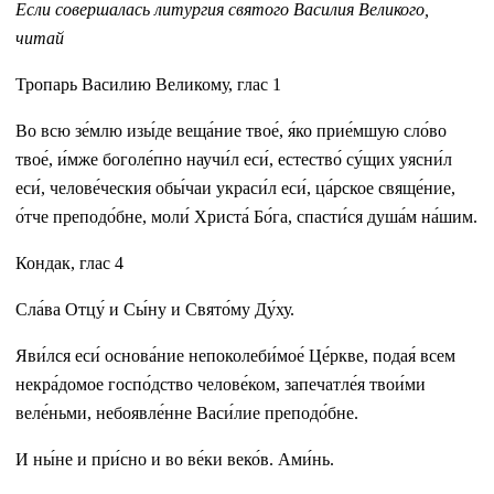
Если совершалась литургия святого Василия Великого,
читай
Тропарь Василию Великому, глас 1
Во всю зе́млю изы́де веща́ние твое́, я́ко прие́мшую сло́во
твое́, и́мже боголе́пно научи́л еси́, естество́ су́щих уясни́л
еси́, челове́ческия обы́чаи украси́л еси́, ца́рское свяще́ние,
о́тче преподо́бне, моли́ Христа́ Бо́га, спасти́ся душа́м на́шим.
Кондак, глас 4
Сла́ва Отцу́ и Сы́ну и Свято́му Ду́ху.
Яви́лся еси́ основа́ние непоколеби́мое́ Це́ркве, подая́ всем
некра́домое госпо́дство челове́ком, запечатле́я твои́ми
веле́ньми, небоявле́нне Васи́лие преподо́бне.
И ны́не и при́сно и во ве́ки веко́в. Ами́нь.