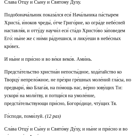
Сла́ва Отцу́ и Сы́ну и Свято́му Ду́ху.
Подобонача́льник показа́лся еси́ Нача́льника па́стырем
Христа́, и́ноков чреды́, о́тче Григо́рие, ко огра́де небе́сней
наставля́я, и отту́ду научи́л еси́ ста́до Христо́во за́поведем
Его́: ны́не же с ни́ми ра́дуешися, и лику́еши в небе́сных
кро́вех.
И ны́не и при́сно и во ве́ки веко́в. Ами́нь.
Предста́тельство христиа́н непосты́дное, хода́тайство ко
Творцу́ непрело́жное, не пре́зри гре́шных моле́ний гла́сы, но
предвари́, я́ко Блага́я, на по́мощь нас, ве́рно зову́щих Ти:
ускори́ на моли́тву, и потщи́ся на умоле́ние,
предста́тельствующи при́сно, Богоро́дице, чту́щих Тя.
Го́споди, поми́луй.
(12 раз)
Сла́ва Отцу́ и Сы́ну и Свято́му Ду́ху, и ны́не и при́сно и во