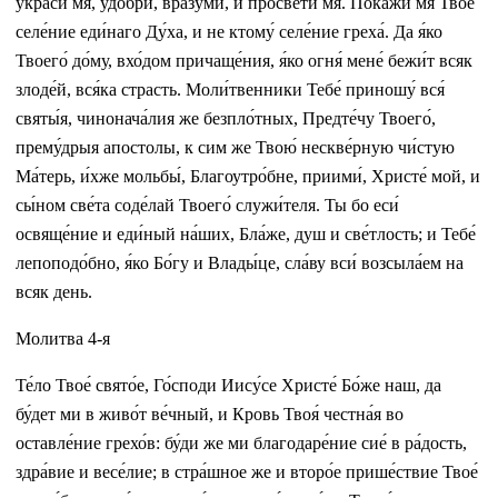
украси́ мя, удобри́, вразуми́, и просвети́ мя. Покажи́ мя Твое́
селе́ние еди́наго Ду́ха, и не ктому́ селе́ние греха́. Да я́ко
Твоего́ до́му, вхо́дом причаще́ния, я́ко огня́ мене́ бежи́т всяк
злоде́й, вся́ка страсть. Моли́твенники Тебе́ приношу́ вся́
святы́я, чинонача́лия же безпло́тных, Предте́чу Твоего́,
прему́дрыя апостолы, к сим же Твою́ нескве́рную чи́стую
Ма́терь, и́хже мольбы́, Благоутро́бне, приими́, Христе́ мой, и
сы́ном све́та соде́лай Твоего́ служи́теля. Ты бо еси́
освяще́ние и еди́ный на́ших, Бла́же, душ и све́тлость; и Тебе́
лепоподо́бно, я́ко Бо́гу и Влады́це, сла́ву вси́ возсыла́ем на
всяк день.
Молитва 4-я
Те́ло Твое́ свято́е, Го́споди Иису́се Христе́ Бо́же наш, да
бу́дет ми в живо́т ве́чный, и Кровь Твоя́ честна́я во
оставле́ние грехо́в: бу́ди же ми благодаре́ние сие́ в ра́дость,
здра́вие и весе́лие; в стра́шное же и второ́е прише́ствие Твое́