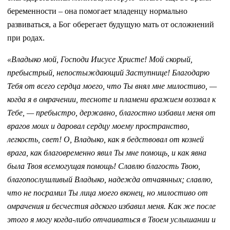
беременности – она помогает младенцу нормально
развиваться, а Бог оберегает будущую мать от осложнений
при родах.
«Владыко мой, Господи Иисусе Христе! Мой скорый,
пребыстрый, непостыждающий Заступнице! Благодарю
Тебя от всего сердца моего, что Ты внял мне милостиво, —
когда я в омрачении, тесноте и пламени вражием воззвал к
Тебе, — пребыстро, державно, благостно избавил меня от
врагов моих и даровал сердцу моему пространство,
легкость, свет! О, Владыко, как я бедствовал от козней
врага, как благовременно явил Ты мне помощь, и как явна
была Твоя всемогущая помощь! Славлю благость Твою,
благопослушливый Владыко, надежда отчаянных; славлю,
что не посрамил Ты лица моего вконец, но милостиво от
омрачения и бесчестия адского избавил меня. Как же после
этого я могу когда-либо отчаиваться в Твоем услышании и