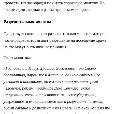
провести тот же обряд и почитать сороковую молитву. Но
она не единственная в рассматриваемом вопросе.
Разрешительная молитва
Существует специальная разрешительная молитва матери
после родов, которая дает разрешение на посещение храма –
на это могут быть личные причины.
Текст молитвы:
«Господь наш Иисус Христос Божественною Своею
благодатию, даром же и властию, данною святым Его
учеником и апостолом, во еже вязати и решити грехи
человеков, рек им: приимите Духа Святаго; ихже
отпустите грехи, отпустятся им; ихже удержите,
удержатся; и елика аще свяжете и разрешите на земли,
будут связана и разрешена и на Небеси. От онех же и на ны