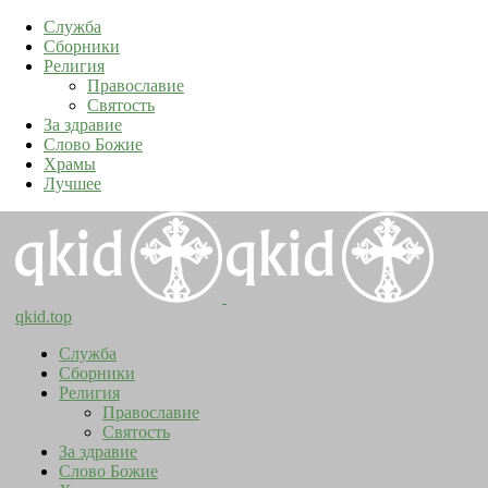
Служба
Сборники
Религия
Православие
Святость
За здравие
Слово Божие
Храмы
Лучшее
qkid.top
Служба
Сборники
Религия
Православие
Святость
За здравие
Слово Божие