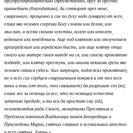
другдругоприимательно (преемственно, друг за другом)
пришедшею (благодатию), да сотворит чрез мене,
смиреннаго, прощенно и сие по духу чадо (имярек) от всех,
елика яко человек согреши Богу словом или делом, или
мыслию, и всеми своими чувствы, волею или неволею,
ведением или неведением. Аще под клятвою или отлучением
архиерейским или иерейским бысть, или аще клятву отца
своего или матере своея наведе на ся, или своему проклятию
подпаде, или клятву преступи, или иными некиими грехи яко
человек связася (здесь: был запрещен, подлежал проклятию),
но о всех сих сердцем сокрушенным покаяся и от тех всех
вины и юзы (от того, что связывает) да разрешит его (ю);
елика же за немощь (а все, что по немощи) естества
забвению предаде, и та вся да простит ему (ей),
человеколюбия ради Своего, молитвами Пресвятыя и
Преблагословенныя Владычицы нашея Богородицы и
Приснодевы Марии, святых славных и всехвальных апостол
и всех святых. Аминь.»