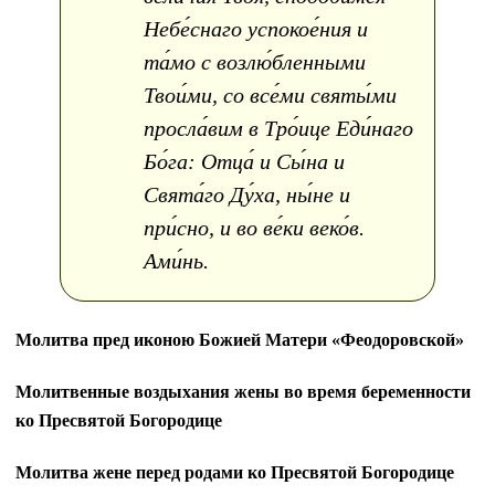
Небе́снаго успокое́ния и
та́мо с возлю́бленными
Твои́ми, со все́ми святы́ми
просла́вим в Тро́ице Еди́наго
Бо́га: Отца́ и Сы́на и
Свята́го Ду́ха, ны́не и
при́сно, и во ве́ки веко́в.
Ами́нь.
Молитва пред иконою Божией Матери «Феодоровской»
Молитвенные воздыхания жены во время беременности
ко Пресвятой Богородице
Молитва жене перед родами ко Пресвятой Богородице