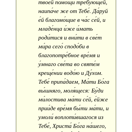
твое́й по́мощи тре́бующей,
наипа́че же от Тебе́. Да́руй
е́й благомо́щие в ча́с се́й, и
младе́нца и́же и́мать
роди́тися и вни́ти в све́т
ми́ра сего́ сподо́би в
благопотре́бное вре́мя и
у́мнаго све́та во святе́м
креще́нии водо́ю и Ду́хом.
Тебе́ припа́даем, Ма́ти Бо́га
вы́шняго, моля́щеся: Бу́ди
ми́лостива ма́ти се́й, е́йже
прии́де вре́мя бы́ти ма́ти, и
умоли́ воплоти́вшагося из
Тебе́, Христа́ Бо́га на́шего,