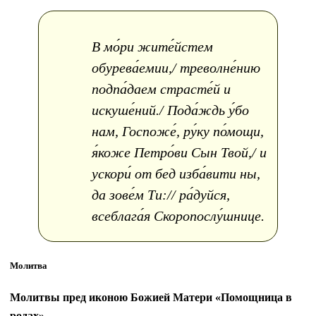
В мо́ри жите́йстем
обурева́емии,/ треволне́нию
подпа́даем страсте́й и
искуше́ний./ Пода́ждь у́бо
нам, Госпоже́, ру́ку по́мощи,
я́коже Петро́ви Сын Твой,/ и
ускори́ от бед изба́вити ны,
да зове́м Ти:// ра́дуйся,
всеблага́я Скоропослу́шнице.
Молитва
Молитвы пред иконою Божией Матери «Помощница в
родах»