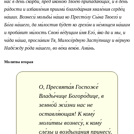
нас в день ско́рби, пред ико́ною Твое́ю припа́дающих, и в день
ра́дости и избавле́ния приими́ благода́рная хвале́ния серде́ц
на́ших. Вознеси́ мольбы́ на́ша ко Престо́лу Сы́на Твоего́ и
Бо́га на́шего, да ми́лостив бу́дет ко грехо́м и не́мощем на́шим
и проба́вит ми́лость Свою́ ве́дущим и́мя Его́, я́ко да и мы, и
ча́да на́ша, просла́вим Тя, Милосе́рдную Засту́пницу и ве́рную
Наде́жду ро́да на́шего, во ве́ки веко́в. Ами́нь.
Молитва вторая
О, Пресвята́я Госпоже́
Влады́чице Богоро́дице, в
земно́й жи́зни нас не
оставля́ющая! К кому́
моли́твы вознесу́, к кому́
сле́зы и воздыха́ния принесу́,