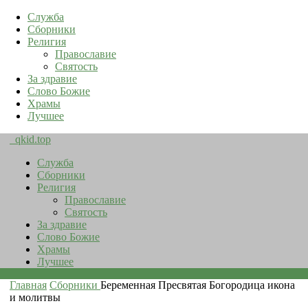
Служба
Сборники
Религия
Православие
Святость
За здравие
Слово Божие
Храмы
Лучшее
qkid.top
Служба
Сборники
Религия
Православие
Святость
За здравие
Слово Божие
Храмы
Лучшее
Главная
Сборники
Беременная Пресвятая Богородица икона
и молитвы