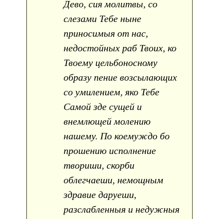
Дево, сия молитвы, со
слезами Тебе ныне
приносимыя от нас,
недостойных раб Твоих, ко
Твоему цельбоносному
образу пение возсылающих
со умилением, яко Тебе
Самой зде сущей и
внемлющей молению
нашему. По коемуждо бо
прошению исполнение
твориши, скорби
облегчаеши, немощным
здравие даруеши,
разслабленныя и недужныя