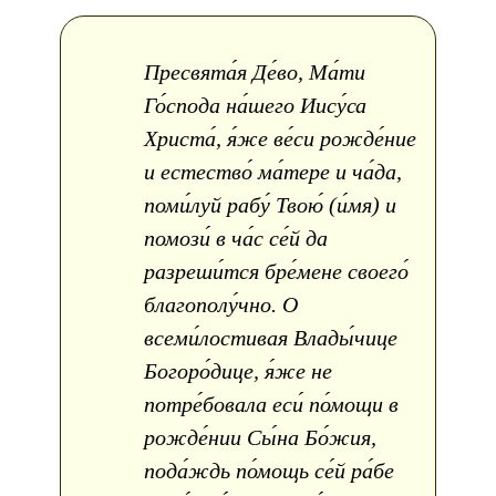
Пресвята́я Де́во, Ма́ти
Го́спода на́шего Иису́са
Христа́, я́же ве́си рожде́ние
и естество́ ма́тере и ча́да,
поми́луй рабу́ Твою́ (и́мя) и
помози́ в ча́с се́й да
разреши́тся бре́мене своего́
благополу́чно. О
всеми́лостивая Влады́чице
Богоро́дице, я́же не
потре́бовала еси́ по́мощи в
рожде́нии Сы́на Бо́жия,
пода́ждь по́мощь се́й ра́бе