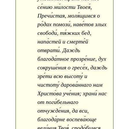
се́нию ми́лости Твоея́,
Пречи́стая, моля́щимся о
ро́дах помози́, наве́тов злых
свободи́, тя́жких бед,
напа́стей и смерте́й
отврати́. Даждь
благода́тное прозре́ние, дух
сокруше́ния о гресе́х, даждь
зре́ти всю высоту́ и
чистоту́ дарова́ннаго нам
Христо́ва уче́ния; храни́ нас
от поги́бельнаго
отчужде́ния, да вси,
благода́рне воспева́юще
вели́чия Твоя́, сподо́бимся