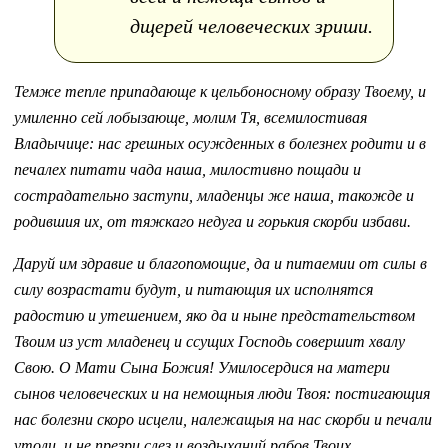
дщерей человеческих зриши.
Темже тепле припадающе к цельбоносному образу Твоему, и
умиленно сей лобызающе, молим Тя, всемилостивая
Владычице: нас грешных осужденных в болезнех родити и в
печалех питати чада наша, милостивно пощади и
сострадательно заступи, младенцы же наша, такожде и
родившия их, от тяжкаго недуга и горькия скорби избави.
Даруй им здравие и благопомощие, да и питаемии от силы в
силу возрастати будут, и питающия их исполнятся
радостию и утешением, яко да и ныне предстательством
Твоим из уст младенец и ссущих Господь совершит хвалу
Свою. О Мати Сына Божия! Умилосердися на матери
сынов человеческих и на немощныя люди Твоя: постигающия
нас болезни скоро исцели, належащыя на нас скорби и печали
утоли, и не презри слез и воздыханий рабов Твоих.