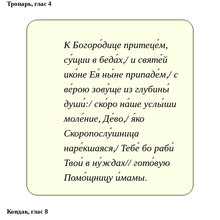
Тропарь, глас 4
К Богоpо́дице пpитеце́м,
су́щии в беда́х,/ и святе́й
ико́не Ея́ ны́не пpипаде́м,/ с
ве́pою зову́ще из глубины́
души́:/ ско́pо на́ше услы́ши
моле́ние, Де́во,/ я́ко
Скоpопослу́шница
наpе́кшаяся,/ Тебе́ бо pаби́
Твои́ в ну́ждах// гото́вую
Помо́щницу и́мамы.
Кондак, глас 8