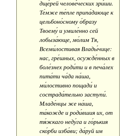
дще́рей челове́ческих зри́ши.
Те́мже те́пле припа́дающе к
цельбоно́сному о́бразу
Твоему́ и умиле́нно сей
лобыза́юще, мо́лим Тя,
Всеми́лостивая Влады́чице:
нас, гре́шных, осужде́нных в
боле́знех роди́ти и в печа́лех
пита́ти ча́да на́ша,
ми́лостивно пощади́ и
сострада́тельно заступи́.
Младе́нцы же на́ша,
та́кожде и роди́вшия их, от
тя́жкаго неду́га и го́рькия
ско́рби изба́ви; да́руй им