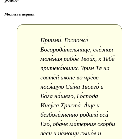
Молитва первая
Приими́, Госпоже́
Богороди́тельнице, сле́зная
моле́ния рабо́в Твои́х, к Тебе́
притека́ющих. Зрим Тя на
святе́й иконе во чре́ве
нося́щую Сы́на Твоего́ и
Бо́га на́шего, Го́спода
Иису́са Христа́. А́ще и
безболе́зненно родила́ еси́
Его́, оба́че ма́терния ско́рби
ве́си и не́мощи сыно́в и