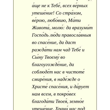
а́ще не к Тебе́, всех ве́рных
утеше́ние! Со стра́хом,
ве́рою, любо́вию, Ма́ти
Живота́, молю́: да вразуми́т
Госпо́дь лю́ди правосла́вныя
во спасе́ние, да даст
ражда́ти нам чад Тебе́ и
Сы́ну Твоему́ во
благоугожде́ние, да
соблюде́т нас в чистоте́
смире́ния, в наде́жде о
Христе́ спасе́ния, и да́рует
нам всем, в покро́вех
благода́ти Твоея́, земно́е
утеше́ние. Храни́ нас под