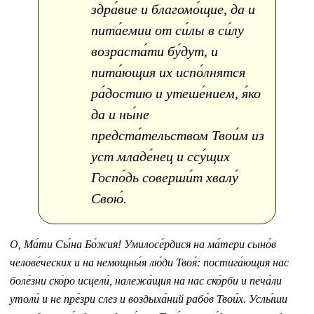
здра́вие и благомо́щие, да и
пита́емии от си́лы в си́лу
возраста́ти бу́дут, и
пита́ющия их испо́лнятся
ра́достию и утеше́нием, я́ко
да и ны́не
предста́тельством Твои́м из
уст младе́нец и ссу́щих
Госпо́дь соверши́т хвалу́
Свою́.
О, Ма́ти Сы́на Бо́жия! Умилосе́рдися на ма́тери сыно́в
челове́ческих и на немощны́я лю́ди Твоя́: постига́ющия нас
боле́зни ско́ро исцели́, належа́щия на нас ско́рби и печа́ли
утоли́ и не пре́зри слез и воздыха́ний рабо́в Твои́х. Услы́ши