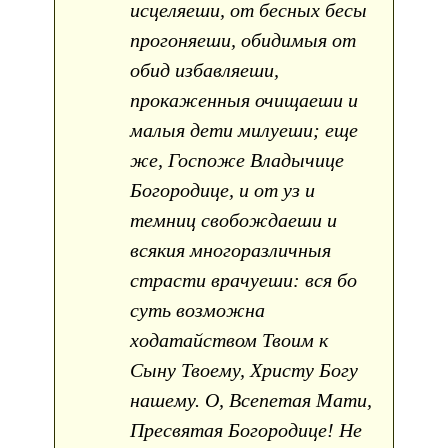
исцеляеши, от бесных бесы
прогоняеши, обидимыя от
обид избавляеши,
прокаженныя очищаеши и
малыя дети милуеши; еще
же, Госпоже Владычице
Богородице, и от уз и
темниц свобождаеши и
всякия многоразличныя
страсти врачуеши: вся бо
суть возможна
ходатайством Твоим к
Сыну Твоему, Христу Богу
нашему. О, Всепетая Мати,
Пресвятая Богородице! Не