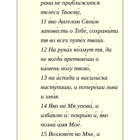
ра́на не прибли́жится
телеси́ Твоему́,
11 я́ко Ангелом Свои́м
запове́сть о Тебе́, сохрани́ти
тя во всех путе́х твои́х.
12 На рука́х во́змут тя, да
не когда́ преткне́ши о
ка́мень но́гу твою́,
13 на а́спида и васили́ска
насту́пиши, и попере́ши льва
и зми́я.
14 Яко на Мя упова́, и
изба́влю и́: покры́ю и́, я́ко
позна́ и́мя Мое́.
15 Воззове́т ко Мне, и