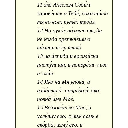
11 я́ко Ангелом Свои́м
запове́сть о Тебе́, сохрани́ти
тя во всех путе́х твои́х.
12 На рука́х во́змут тя, да
не когда́ преткне́ши о
ка́мень но́гу твою́,
13 на а́спида и васили́ска
насту́пиши, и попере́ши льва
и зми́я.
14 Яко на Мя упова́, и
изба́влю и́: покры́ю и́, я́ко
позна́ и́мя Мое́.
15 Воззове́т ко Мне, и
услы́шу его: с ним есмь в
ско́рби, изму́ его, и