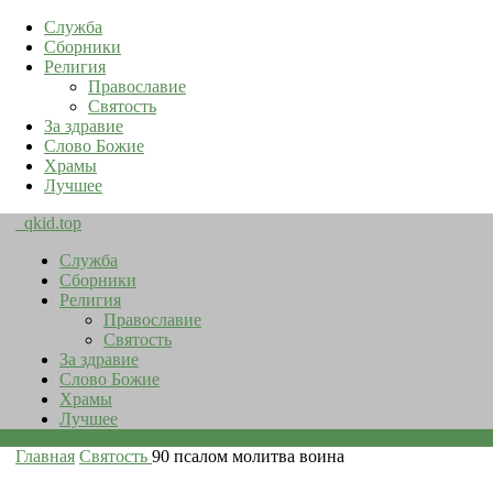
Служба
Сборники
Религия
Православие
Святость
За здравие
Слово Божие
Храмы
Лучшее
qkid.top
Служба
Сборники
Религия
Православие
Святость
За здравие
Слово Божие
Храмы
Лучшее
Главная
Святость
90 псалом молитва воина