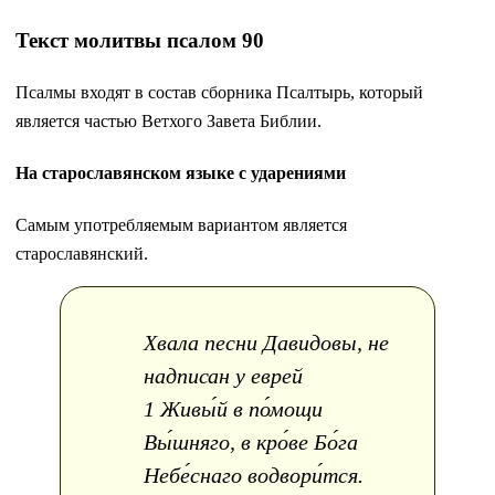
Текст молитвы псалом 90
Псалмы входят в состав сборника Псалтырь, который
является частью Ветхого Завета Библии.
На старославянском языке с ударениями
Самым употребляемым вариантом является
старославянский.
Хвала песни Давидовы, не
надписан у еврей
1 Живы́й в по́мощи
Вы́шняго, в кро́ве Бо́га
Небе́снаго водвори́тся.