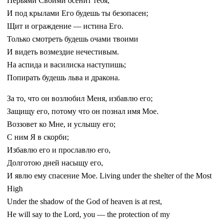
Перьями Своими осенит тебя,
И под крылами Его будешь ты безопасен;
Щит и ограждение — истина Его.
Только смотреть будешь очами твоими
И видеть возмездие нечестивым.
На аспида и василиска наступишь;
Попирать будешь льва и дракона.
За то, что он возлюбил Меня, избавлю его;
Защищу его, потому что он познал имя Мое.
Воззовет ко Мне, и услышу его;
С ним Я в скорби;
Избавлю его и прославлю его,
Долготою дней насыщу его,
И явлю ему спасение Мое. Living under the shelter of the Most
High
Under the shadow of the God of heaven is at rest,
He will say to the Lord, you — the protection of my