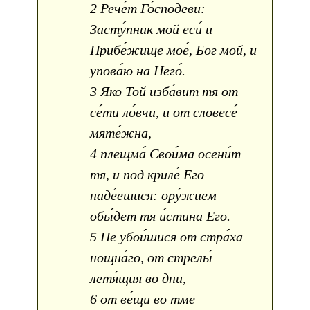
2 Рече́т Го́сподеви:
Засту́пник мой еси́ и
Прибе́жище мое́, Бог мой, и
упова́ю на Него́.
3 Яко Той изба́вит тя от
се́ти ло́вчи, и от словесе́
мяте́жна,
4 плещма́ Свои́ма осени́т
тя, и под криле́ Его
наде́ешися: ору́жием
обы́дет тя и́стина Его.
5 Не убои́шися от стра́ха
нощна́го, от стрелы́
летя́щия во дни,
6 от ве́щи во тме