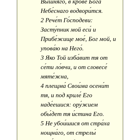
Вы́шняго, в кро́ве Бо́га
Небе́снаго водвори́тся.
2 Рече́т Го́сподеви:
Засту́пник мой еси́ и
Прибе́жище мое́, Бог мой, и
упова́ю на Него́.
3 Яко Той изба́вит тя от
се́ти ло́вчи, и от словесе́
мяте́жна,
4 плещма́ Свои́ма осени́т
тя, и под криле́ Его
наде́ешися: ору́жием
обы́дет тя и́стина Его.
5 Не убои́шися от стра́ха
нощна́го, от стрелы́