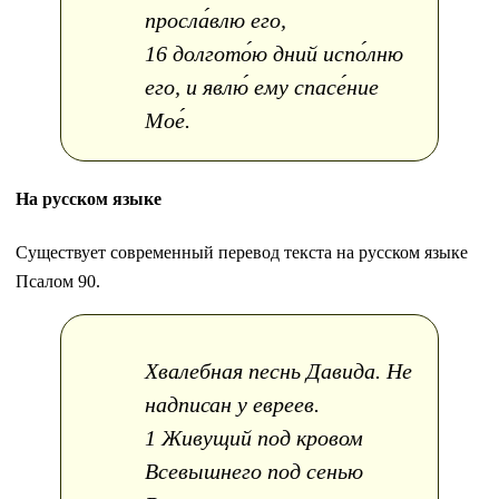
просла́влю его,
16 долгото́ю дний испо́лню
его, и явлю́ ему спасе́ние
Мое́.
На русском языке
Существует современный перевод текста на русском языке
Псалом 90.
Хвалебная песнь Давида. Не
надписан у евреев.
1 Живущий под кровом
Всевышнего под сенью