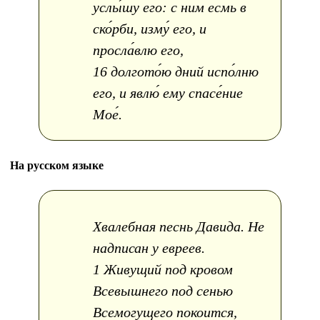
услы́шу его: с ним есмь в
ско́рби, изму́ его, и
просла́влю его,
16 долгото́ю дний испо́лню
его, и явлю́ ему спасе́ние
Мое́.
На русском языке
Хвалебная песнь Давида. Не
надписан у евреев.
1 Живущий под кровом
Всевышнего под сенью
Всемогущего покоится,