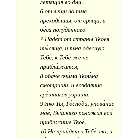
летя́щия во дни,
6 от ве́щи во тме
преходя́шия, от сря́ща, и
бе́са полу́деннаго.
7 Паде́т от страны́ Твоея́
ты́сяща, и тма одесну́ю
Тебе́, к Тебе́ же не
прибли́жится,
8 оба́че очи́ма Твои́ма
смо́триши, и воздая́ние
гре́шников у́зриши.
9 Яко Ты, Го́споди, упова́ние
мое́, Вы́шняго положи́л еси́
прибе́жище Твое́.
10 Не прии́дет к Тебе́ зло, и