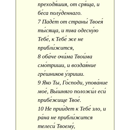
преходя́шия, от сря́ща, и
бе́са полу́деннаго.
7 Паде́т от страны́ Твоея́
ты́сяща, и тма одесну́ю
Тебе́, к Тебе́ же не
прибли́жится,
8 оба́че очи́ма Твои́ма
смо́триши, и воздая́ние
гре́шников у́зриши.
9 Яко Ты, Го́споди, упова́ние
мое́, Вы́шняго положи́л еси́
прибе́жище Твое́.
10 Не прии́дет к Тебе́ зло, и
ра́на не прибли́жится
телеси́ Твоему́,